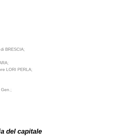
 di BRESCIA;
BARA;
atore LORI PERLA;
. Gen.;
ia del capitale