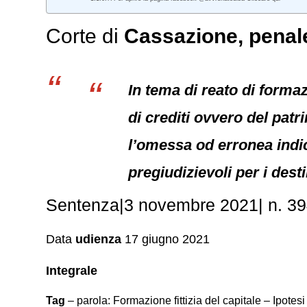
Corte di
Cassazione,
penal
In tema di reato di formaz
di crediti ovvero del pat
l’omessa od erronea indi
pregiudizievoli per i desti
Sentenza|3 novembre 2021| n. 3949
Data
udienza
17 giugno 2021
Integrale
Tag
– parola: Formazione fittizia del capitale – Ipotes