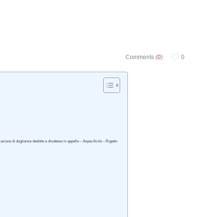
Comments (
0
)
0
razione di doglianze dedotte e disattese in appello – Aspecificità – Rigetto