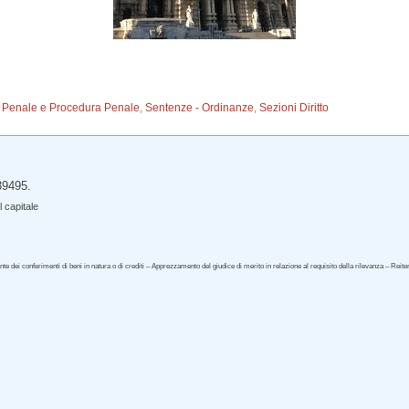
to Penale e Procedura Penale
,
Sentenze - Ordinanze
,
Sezioni Diritto
39495.
 capitale
ante dei conferimenti di beni in natura o di crediti – Apprezzamento del giudice di merito in relazione al requisito della rilevanza – Reite