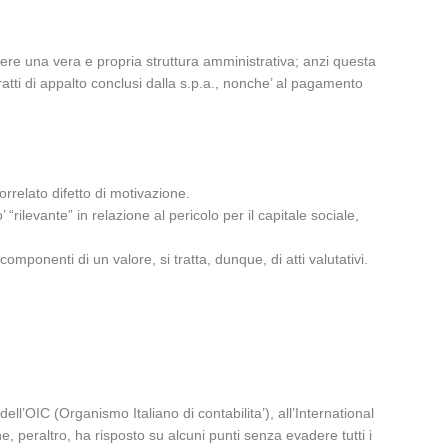
avere una vera e propria struttura amministrativa; anzi questa
tratti di appalto conclusi dalla s.p.a., nonche’ al pagamento
correlato difetto di motivazione.
ilevante” in relazione al pericolo per il capitale sociale,
omponenti di un valore, si tratta, dunque, di atti valutativi.
ll’OIC (Organismo Italiano di contabilita’), all’International
e, peraltro, ha risposto su alcuni punti senza evadere tutti i