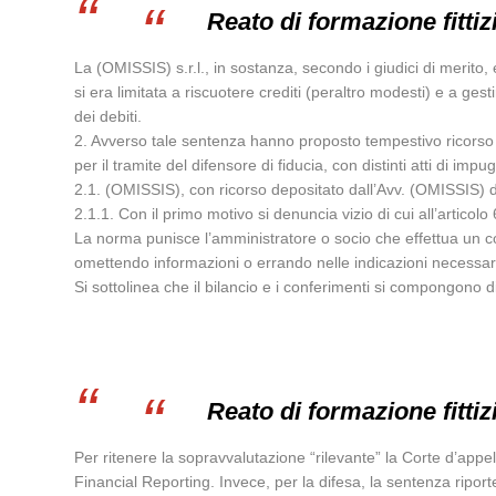
Reato di formazione fittiz
La (OMISSIS) s.r.l., in sostanza, secondo i giudici di merito,
si era limitata a riscuotere crediti (peraltro modesti) e a ges
dei debiti.
2. Avverso tale sentenza hanno proposto tempestivo ricorso 
per il tramite del difensore di fiducia, con distinti atti di imp
2.1. (OMISSIS), con ricorso depositato dall’Avv. (OMISSIS) d
2.1.1. Con il primo motivo si denuncia vizio di cui all’articolo
La norma punisce l’amministratore o socio che effettua un conf
omettendo informazioni o errando nelle indicazioni necessar
Si sottolinea che il bilancio e i conferimenti si compongono di
Reato di formazione fittiz
Per ritenere la sopravvalutazione “rilevante” la Corte d’appel
Financial Reporting. Invece, per la difesa, la sentenza riporte