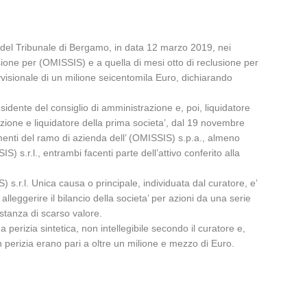
 del Tribunale di Bergamo, in data 12 marzo 2019, nei
usione per (OMISSIS) e a quella di mesi otto di reclusione per
ovvisionale di un milione seicentomila Euro, dichiarando
esidente del consiglio di amministrazione e, poi, liquidatore
zione e liquidatore della prima societa’, dal 19 novembre
imenti del ramo di azienda dell’ (OMISSIS) s.p.a., almeno
) s.r.l., entrambi facenti parte dell’attivo conferito alla
 s.r.l. Unica causa o principale, individuata dal curatore, e’
leggerire il bilancio della societa’ per azioni da una serie
sostanza di scarso valore.
a perizia sintetica, non intellegibile secondo il curatore e,
n perizia erano pari a oltre un milione e mezzo di Euro.