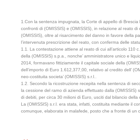
1.Con la sentenza impugnata, la Corte di appello di Brescia
confronti di (OMISSIS) e (OMISSIS), in relazione al reato di c
(OMISSIS), oltre al risarcimento del danno in favore della pa
l’intervenuta prescrizione del reato, con conferma delle statuiz
1.1. La contestazione attiene al reato di cui all’articolo 110 
della (OMISSIS) s.p.a., nonche’ amministratore unico e liqui
2014, formavano fittiziamente il capitale sociale della (OMIS
dell’importo di Euro 1.612,377,00, relativo al credito dell’ (O
neo-costituita societa’ (OMISSIS) s.r.l..
1.2. Secondo la ricostruzione recepita nella sentenza di secon
la cessione del ramo di azienda effettuato dalla (OMISSIS) s.p
di debiti, per circa 30 milioni di Euro, usciti dal bilancio dell
La (OMISSIS) s.r.l. era stata, infatti, costituita mediante il c
comunque, elaborata in malafede, posto che a fronte di un conf