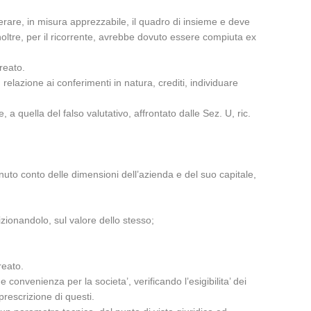
lterare, in misura apprezzabile, il quadro di insieme e deve
 inoltre, per il ricorrente, avrebbe dovuto essere compiuta ex
reato.
 relazione ai conferimenti in natura, crediti, individuare
a quella del falso valutativo, affrontato dalle Sez. U, ric.
enuto conto delle dimensioni dell’azienda e del suo capitale,
izionandolo, sul valore dello stesso;
reato.
 convenienza per la societa’, verificando l’esigibilita’ dei
a prescrizione di questi.