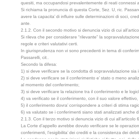
quesiti, ma occupandosi prevalentemente di reati connessi all
Si richiama la pronuncia di questa Corte, Sez. U, ric. Passare
avere la capacita’ di influire sulle determinazioni di soci, cr
ante.
2.1.2. Con il secondo motivo si denuncia vizio di cui all’arti
Si rileva che per considerare “rilevante” la sopravvalutazione, 
regole e criteri valutativi certi.
In giurisprudenza non vi sono precedenti in tema di conferimen
Passarelli, cit..
Secondo la difesa:
1) si deve verificare se la condotta di sopravvalutazione si
2) si deve verificare se il conferimento e’ stato o meno anal
al momento del conferimento;
3) si deve verificare la relazione tra il conferimento e le logi
4) va verificato se il conferimento, con il suo valore effettiv
5) il conferimento dovra’ corrispondere a criteri di stima rag
6) va valutato se i conferimenti siano stati analizzati anche da
2.1.3. Con il terzo motivo si denuncia vizio di cui all’articol
La Corte d’appello avrebbe dovuto verificare se le operazioni so
conferimenti, l’esigibilita’ dei crediti e la consistenza dei debit