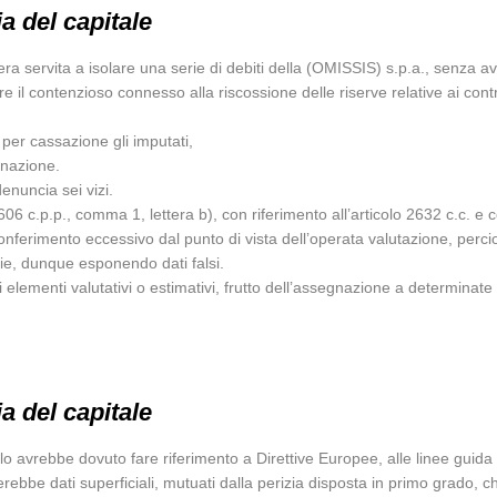
ia del capitale
 era servita a isolare una serie di debiti della (OMISSIS) s.p.a., senza 
tire il contenzioso connesso alla riscossione delle riserve relative ai con
per cassazione gli imputati,
ugnazione.
enuncia sei vizi.
 606 c.p.p., comma 1, lettera b), con riferimento all’articolo 2632 c.c. e 
erimento eccessivo dal punto di vista dell’operata valutazione, percio’ “r
ie, dunque esponendo dati falsi.
 elementi valutativi o estimativi, frutto dell’assegnazione a determinate c
ia del capitale
lo avrebbe dovuto fare riferimento a Direttive Europee, alle linee guida de
rebbe dati superficiali, mutuati dalla perizia disposta in primo grado, ch