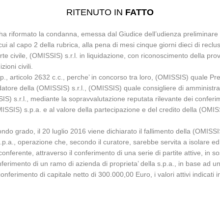
RITENUTO IN
FATTO
 ha riformato la condanna, emessa dal Giudice dell’udienza preliminare
ui al capo 2 della rubrica, alla pena di mesi cinque giorni dieci di recl
rte civile, (OMISSIS) s.r.l. in liquidazione, con riconoscimento della pr
ioni civili.
c.p., articolo 2632 c.c., perche’ in concorso tra loro, (OMISSIS) quale Pr
datore della (OMISSIS) s.r.l., (OMISSIS) quale consigliere di amministra
SIS) s.r.l., mediante la sopravvalutazione reputata rilevante dei confer
MISSIS) s.p.a. e al valore della partecipazione e del credito della (OMISSIS
do grado, il 20 luglio 2016 viene dichiarato il fallimento della (OMISSIS)
.a., operazione che, secondo il curatore, sarebbe servita a isolare ed al
a conferente, attraverso il conferimento di una serie di partite attive, in 
onferimento di un ramo di azienda di proprieta’ della s.p.a., in base ad un
erimento di capitale netto di 300.000,00 Euro, i valori attivi indicati i