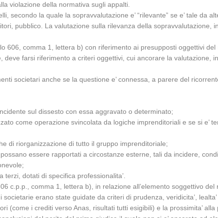
a violazione della normativa sugli appalti.
lli, secondo la quale la sopravvalutazione e’ “rilevante” se e’ tale da a
editori, pubblico. La valutazione sulla rilevanza della sopravvalutazione,
colo 606, comma 1, lettera b) con riferimento ai presupposti oggettivi del 
deve farsi riferimento a criteri oggettivi, cui ancorare la valutazione, in
ti societari anche se la questione e’ connessa, a parere del ricorrente, 
a incidente sul dissesto con essa aggravato o determinato;
izzato come operazione svincolata da logiche imprenditoriali e se si e’ t
che di riorganizzazione di tutto il gruppo imprenditoriale;
o, possano essere rapportati a circostanze esterne, tali da incidere, cond
ionevole;
 terzi, dotati di specifica professionalita’.
o 606 c.p.p., comma 1, lettera b), in relazione all’elemento soggettivo del 
cietarie erano state guidate da criteri di prudenza, veridicita’, lealta’ e
ori (come i crediti verso Anas, risultati tutti esigibili) e la prossimita’ all