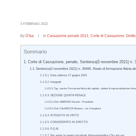
3 FEBBRAIO 2022
By
D'Isa
In
Cassazione penale 2021
,
Corte di Cassazione
,
Dirit
Sommario
Corte di Cassazione, penale, Sentenza|3 novembre 2021| n. 
Sentenza|3 novembre 2021| n. 39495. Reato di formazione fittizia del
Data udienza 17 giugno 2021
Integrale
Tag – parola: Formazione fittizia del capitale – Ipotesi di sopravvalutazione rilev
SEZIONE QUINTA PENALE
Dott. SABEONE Gerardo – Presidente
Dott. CALASELICE Barbara – rel. Consigliere
RITENUTO IN FATTO
CONSIDERATO IN DIRITTO
P.Q.M.
Per aprire la pagina facebook @avvrenatodisa Cliccare qui