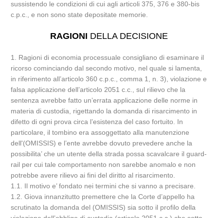
sussistendo le condizioni di cui agli articoli 375, 376 e 380-bis
c.p.c., e non sono state depositate memorie.
RAGIONI
DELLA DECISIONE
1. Ragioni di economia processuale consigliano di esaminare il
ricorso cominciando dal secondo motivo, nel quale si lamenta,
in riferimento all’articolo 360 c.p.c., comma 1, n. 3), violazione e
falsa applicazione dell’articolo 2051 c.c., sul rilievo che la
sentenza avrebbe fatto un’errata applicazione delle norme in
materia di custodia, rigettando la domanda di risarcimento in
difetto di ogni prova circa l’esistenza del caso fortuito. In
particolare, il tombino era assoggettato alla manutenzione
dell'(OMISSIS) e l’ente avrebbe dovuto prevedere anche la
possibilita’ che un utente della strada possa scavalcare il guard-
rail per cui tale comportamento non sarebbe anomalo e non
potrebbe avere rilievo ai fini del diritto al risarcimento.
1.1. Il motivo e’ fondato nei termini che si vanno a precisare.
1.2. Giova innanzitutto premettere che la Corte d’appello ha
scrutinato la domanda del (OMISSIS) sia sotto il profilo della