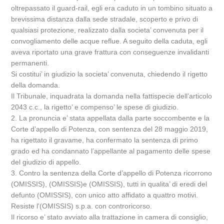
oltrepassato il guard-rail, egli era caduto in un tombino situato a
brevissima distanza dalla sede stradale, scoperto e privo di
qualsiasi protezione, realizzato dalla societa’ convenuta per il
convogliamento delle acque reflue. A seguito della caduta, egli
aveva riportato una grave frattura con conseguenze invalidanti
permanenti.
Si costitui’ in giudizio la societa’ convenuta, chiedendo il rigetto
della domanda.
Il Tribunale, inquadrata la domanda nella fattispecie dell’articolo
2043 c.c., la rigetto’ e compenso’ le spese di giudizio.
2. La pronuncia e’ stata appellata dalla parte soccombente e la
Corte d’appello di Potenza, con sentenza del 28 maggio 2019,
ha rigettato il gravame, ha confermato la sentenza di primo
grado ed ha condannato l’appellante al pagamento delle spese
del giudizio di appello.
3. Contro la sentenza della Corte d’appello di Potenza ricorrono
(OMISSIS), (OMISSIS)e (OMISSIS), tutti in qualita’ di eredi del
defunto (OMISSIS), con unico atto affidato a quattro motivi.
Resiste l'(OMISSIS) s.p.a. con controricorso.
Il ricorso e’ stato avviato alla trattazione in camera di consiglio,