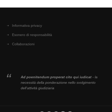
Informativa privacy
Esonero di responsabilità
Collaborazioni
Ad poenitendum properat cito qui iudicat
- la
necessità della ponderazione nello svolgimento
dell'attività giudiziaria