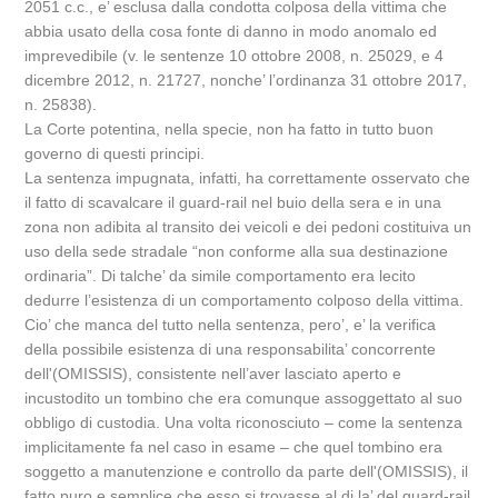
2051 c.c., e’ esclusa dalla condotta colposa della vittima che
abbia usato della cosa fonte di danno in modo anomalo ed
imprevedibile (v. le sentenze 10 ottobre 2008, n. 25029, e 4
dicembre 2012, n. 21727, nonche’ l’ordinanza 31 ottobre 2017,
n. 25838).
La Corte potentina, nella specie, non ha fatto in tutto buon
governo di questi principi.
La sentenza impugnata, infatti, ha correttamente osservato che
il fatto di scavalcare il guard-rail nel buio della sera e in una
zona non adibita al transito dei veicoli e dei pedoni costituiva un
uso della sede stradale “non conforme alla sua destinazione
ordinaria”. Di talche’ da simile comportamento era lecito
dedurre l’esistenza di un comportamento colposo della vittima.
Cio’ che manca del tutto nella sentenza, pero’, e’ la verifica
della possibile esistenza di una responsabilita’ concorrente
dell'(OMISSIS), consistente nell’aver lasciato aperto e
incustodito un tombino che era comunque assoggettato al suo
obbligo di custodia. Una volta riconosciuto – come la sentenza
implicitamente fa nel caso in esame – che quel tombino era
soggetto a manutenzione e controllo da parte dell'(OMISSIS), il
fatto puro e semplice che esso si trovasse al di la’ del guard-rail