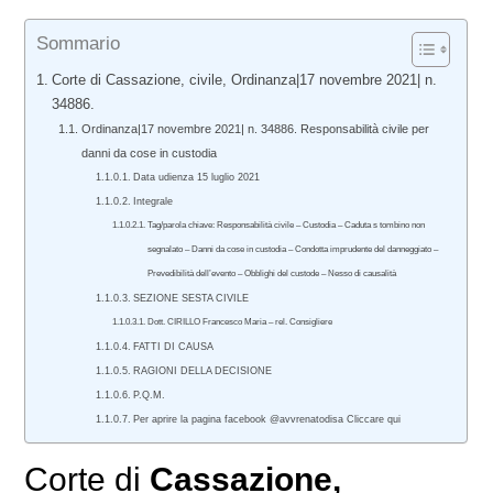
Sommario
Corte di Cassazione, civile, Ordinanza|17 novembre 2021| n.
34886.
Ordinanza|17 novembre 2021| n. 34886. Responsabilità civile per
danni da cose in custodia
Data udienza 15 luglio 2021
Integrale
Tag/parola chiave: Responsabilità civile – Custodia – Caduta s tombino non
segnalato – Danni da cose in custodia – Condotta imprudente del danneggiato –
Prevedibilità dell’evento – Obblighi del custode – Nesso di causalità
SEZIONE SESTA CIVILE
Dott. CIRILLO Francesco Maria – rel. Consigliere
FATTI DI CAUSA
RAGIONI DELLA DECISIONE
P.Q.M.
Per aprire la pagina facebook @avvrenatodisa Cliccare qui
Corte di
Cassazione,