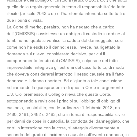
violazione dell’obbligo di custodia (articolo 2051 c.c.) che sotto
quello della regola generale in tema di responsabilita’ da fatto
illecito (articolo 2043 c.c.) e l’ha ritenuta infondata sotto tutti e
due i punti di vista.
La Corte di merito, peraltro, non ha negato che a carico
dell'(OMISSIS) sussistesse un obbligo di custodia in ordine al
tombino nel quale si verifico’ la caduta del danneggiato, cosi’
come non ha escluso il danno; essa, invece, ha rigettato la
domanda sul rilievo, considerato decisivo, per cui il
comportamento tenuto dal (OMISSIS), colposo e del tutto
imprevedibile, integrava gli estremi del caso fortuito, di modo
che doveva considerarsi interrotto il nesso causale tra il fatto
dannoso e il danno riportato. Ed e’ giunta a tale conclusione
richiamando la giurisprudenza di questa Corte in argomento.
1.3. Cio’ premesso, il Collegio rileva che questa Corte,
sottoponendo a revisione i principi sull’obbligo di obbligo di
custodia, ha stabilito, con le ordinanze 1 febbraio 2018, nn.
2480, 2481, 2482 e 2483, che in tema di responsabilita’ civile
per danni da cose in custodia, la condotta del danneggiato, che
entri in interazione con la cosa, si atteggia diversamente a
seconda del grado di incidenza causale sull’evento dannoso, in