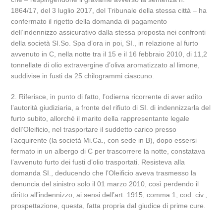
1864/17, del 3 luglio 2017, del Tribunale della stessa città – ha
confermato il rigetto della domanda di pagamento
dell’indennizzo assicurativo dalla stessa proposta nei confronti
della società SI.So. Spa d’ora in poi, SI., in relazione al furto
avvenuto in C, nella notte tra il 15 e il 16 febbraio 2010, di 11,2
tonnellate di olio extravergine d’oliva aromatizzato al limone,
suddivise in fusti da 25 chilogrammi ciascuno.
2. Riferisce, in punto di fatto, l’odierna ricorrente di aver adito
l’autorità giudiziaria, a fronte del rifiuto di SI. di indennizzarla del
furto subito, allorché il marito della rappresentante legale
dell’Oleificio, nel trasportare il suddetto carico presso
l’acquirente (la società Mi.Ca., con sede in B), dopo essersi
fermato in un albergo di C per trascorrere la notte, constatava
l’avvenuto furto dei fusti d’olio trasportati. Resisteva alla
domanda SI., deducendo che l’Oleificio aveva trasmesso la
denuncia del sinistro solo il 01 marzo 2010, così perdendo il
diritto all’indennizzo, ai sensi dell’art. 1915, comma 1, cod. civ.,
prospettazione, questa, fatta propria dal giudice di prime cure.