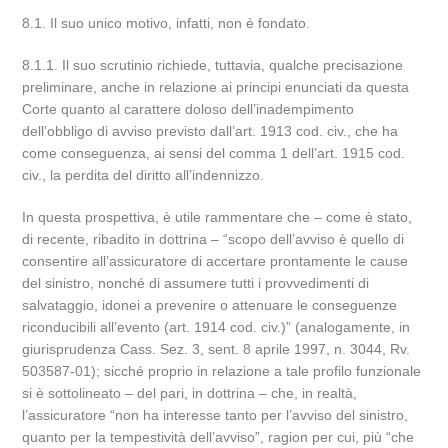
8.1. Il suo unico motivo, infatti, non è fondato.
8.1.1. Il suo scrutinio richiede, tuttavia, qualche precisazione
preliminare, anche in relazione ai principi enunciati da questa
Corte quanto al carattere doloso dell’inadempimento
dell’obbligo di avviso previsto dall’art. 1913 cod. civ., che ha
come conseguenza, ai sensi del comma 1 dell’art. 1915 cod.
civ., la perdita del diritto all’indennizzo.
In questa prospettiva, è utile rammentare che – come è stato,
di recente, ribadito in dottrina – “scopo dell’avviso è quello di
consentire all’assicuratore di accertare prontamente le cause
del sinistro, nonché di assumere tutti i provvedimenti di
salvataggio, idonei a prevenire o attenuare le conseguenze
riconducibili all’evento (art. 1914 cod. civ.)” (analogamente, in
giurisprudenza Cass. Sez. 3, sent. 8 aprile 1997, n. 3044, Rv.
503587-01); sicché proprio in relazione a tale profilo funzionale
si è sottolineato – del pari, in dottrina – che, in realtà,
l’assicuratore “non ha interesse tanto per l’avviso del sinistro,
quanto per la tempestività dell’avviso”, ragion per cui, più “che