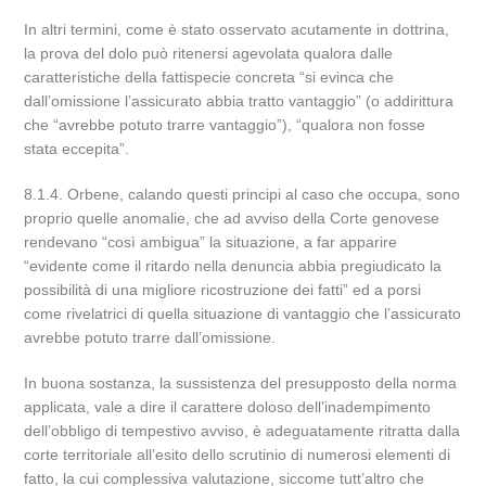
In altri termini, come è stato osservato acutamente in dottrina,
la prova del dolo può ritenersi agevolata qualora dalle
caratteristiche della fattispecie concreta “si evinca che
dall’omissione l’assicurato abbia tratto vantaggio” (o addirittura
che “avrebbe potuto trarre vantaggio”), “qualora non fosse
stata eccepita”.
8.1.4. Orbene, calando questi principi al caso che occupa, sono
proprio quelle anomalie, che ad avviso della Corte genovese
rendevano “così ambigua” la situazione, a far apparire
“evidente come il ritardo nella denuncia abbia pregiudicato la
possibilità di una migliore ricostruzione dei fatti” ed a porsi
come rivelatrici di quella situazione di vantaggio che l’assicurato
avrebbe potuto trarre dall’omissione.
In buona sostanza, la sussistenza del presupposto della norma
applicata, vale a dire il carattere doloso dell’inadempimento
dell’obbligo di tempestivo avviso, è adeguatamente ritratta dalla
corte territoriale all’esito dello scrutinio di numerosi elementi di
fatto, la cui complessiva valutazione, siccome tutt’altro che