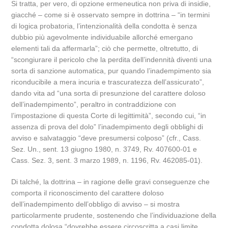
Si tratta, per vero, di opzione ermeneutica non priva di insidie,
giacché – come si è osservato sempre in dottrina – “in termini
di logica probatoria, l’intenzionalità della condotta è senza
dubbio più agevolmente individuabile allorché emergano
elementi tali da affermarla”; ciò che permette, oltretutto, di
“scongiurare il pericolo che la perdita dell’indennità diventi una
sorta di sanzione automatica, pur quando l’inadempimento sia
riconducibile a mera incuria e trascuratezza dell’assicurato”,
dando vita ad “una sorta di presunzione del carattere doloso
dell’inadempimento”, peraltro in contraddizione con
l’impostazione di questa Corte di legittimità”, secondo cui, “in
assenza di prova del dolo” l’inadempimento degli obblighi di
avviso e salvataggio “deve presumersi colposo” (cfr., Cass.
Sez. Un., sent. 13 giugno 1980, n. 3749, Rv. 407600-01 e
Cass. Sez. 3, sent. 3 marzo 1989, n. 1196, Rv. 462085-01).
Di talché, la dottrina – in ragione delle gravi conseguenze che
comporta il riconoscimento del carattere doloso
dell’inadempimento dell’obbligo di avviso – si mostra
particolarmente prudente, sostenendo che l’individuazione della
condotta dolosa “dovrebbe essere circoscritta a casi limite,