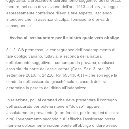
oggettività, a prescindere dall’elemento soggettivo dell’onerato,
mentre, nel caso di violazione dell’art. 1913 cod. civ., la legge
espressamente conferisce rilievo a tale aspetto, lasciando
intendere che, in assenza di colpa, l’omissione è priva di
conseguenze”.
Avviso all’assicuratore per il sinistro quale vero obbligo
8.1.2. Ciò premesso, le conseguenze dell’inadempimento di
tale obbligo variano, tuttavia, a seconda della natura
dell’elemento soggettivo – comunque da provarsi, qualsiasi
esso sia, da parte dell’assicuratore (Cass. Sez. 3, ord. 30
settembre 2019, n. 24210, Rv. 655436-01) – che sorregge la
condotta dell’assicurato, giacché solo in caso di dolo si
determina la perdita del diritto all’indennizzo.
In relazione, poi, ai caratteri che deve presentare il contegno
dell’assicurato per potersi ritenere “doloso”, appare
assolutamente prevalente (e preferibile, per le ragioni di cui si
dirà) l’orientamento secondo cui “affinché l’assicurato possa
ritenersi dolosamente inadempiente all’obbligo di dare avviso