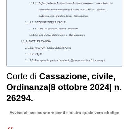
Tag/parola chiave: Assicurazione – Assicurazione contro i danni – Avviso del
sinistro dell’assicuratore obbligo di avviso ex art. 1913 c.c. – Nozione –
Inadempimento – Carattere doloso – Conseguenze.
SEZIONE TERZA CIVILE
Dott. DE STEFANO Franco – Presidente
Dott. GUIZZI Stefano Giaime – Rel. Consigliere
FATTI DI CAUSA
RAGIONI DELLA DECISIONE
P.Q.M.
Per aprire la pagina facebook @avvrenatodisa Cliccare qui
Corte di
Cassazione
,
civile
,
Ordinanza|8 ottobre 2024| n.
26294.
Avviso all’assicuratore per il sinistro quale vero obbligo