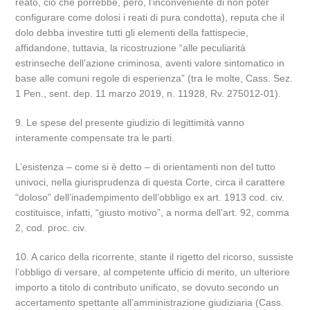
reato, ciò che porrebbe, però, l’inconveniente di non poter
configurare come dolosi i reati di pura condotta), reputa che il
dolo debba investire tutti gli elementi della fattispecie,
affidandone, tuttavia, la ricostruzione “alle peculiarità
estrinseche dell’azione criminosa, aventi valore sintomatico in
base alle comuni regole di esperienza” (tra le molte, Cass. Sez.
1 Pen., sent. dep. 11 marzo 2019, n. 11928, Rv. 275012-01).
9. Le spese del presente giudizio di legittimità vanno
interamente compensate tra le parti.
L’esistenza – come si è detto – di orientamenti non del tutto
univoci, nella giurisprudenza di questa Corte, circa il carattere
“doloso” dell’inadempimento dell’obbligo ex art. 1913 cod. civ.
costituisce, infatti, “giusto motivo”, a norma dell’art. 92, comma
2, cod. proc. civ.
10. A carico della ricorrente, stante il rigetto del ricorso, sussiste
l’obbligo di versare, al competente ufficio di merito, un ulteriore
importo a titolo di contributo unificato, se dovuto secondo un
accertamento spettante all’amministrazione giudiziaria (Cass.