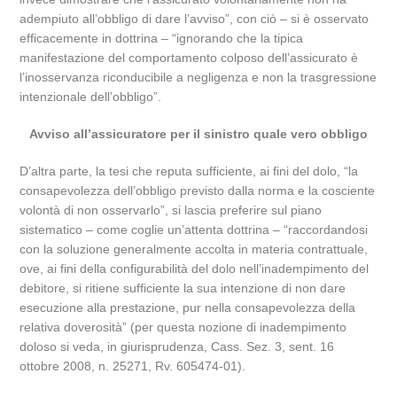
adempiuto all’obbligo di dare l’avviso”, con ciò – si è osservato
efficacemente in dottrina – “ignorando che la tipica
manifestazione del comportamento colposo dell’assicurato è
l’inosservanza riconducibile a negligenza e non la trasgressione
intenzionale dell’obbligo”.
Avviso all’assicuratore per il sinistro quale vero obbligo
D’altra parte, la tesi che reputa sufficiente, ai fini del dolo, “la
consapevolezza dell’obbligo previsto dalla norma e la cosciente
volontà di non osservarlo”, si lascia preferire sul piano
sistematico – come coglie un’attenta dottrina – “raccordandosi
con la soluzione generalmente accolta in materia contrattuale,
ove, ai fini della configurabilità del dolo nell’inadempimento del
debitore, si ritiene sufficiente la sua intenzione di non dare
esecuzione alla prestazione, pur nella consapevolezza della
relativa doverosità” (per questa nozione di inadempimento
doloso si veda, in giurisprudenza, Cass. Sez. 3, sent. 16
ottobre 2008, n. 25271, Rv. 605474-01).