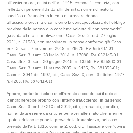
all’assicuratore, ai fini dell’art. 1915, comma 1, cod. civ., con
l’effetto di perdere il diritto all’indennità, non è richiesto lo
specifico e fraudolento intento di arrecare danno
all’assicuratore, ma è sufficiente la consapevolezza dell’obbligo
previsto dalla norma e la cosciente volontà di non osservarlo”
(così da ultimo, in motivazione, Cass. Sez. 3, ord. 27 luglio
2021, n. 21533, non massimata; in senso conforme già Cass.
Sez. 3, sent. 7 novembre 2019, n. 28625, Rv. 655787-01;
Cass. Sez. 3, sent. 28 luglio 2014, n. 17088, Rv. 632145-01;
Cass. Sez. 3, sent. 30 giugno 2015, n. 13355, Rv. 635980-01;
Cass. Sez. 3, sent. 11 marzo 2005, n. 5435, Rv. 581355-01;
Cass. n. 3044 del 1997, cit.; Cass. Sez. 3, sent. 3 ottobre 1977,
n. 4203, Rv. 387841-01).
Appare, pertanto, isolato quell’arresto secondo cui il dolo si
identificherebbe proprio con l’intento fraudolento (in tal senso,
Cass. Sez. 3, ord. 24210 del 2019, cit.), pronuncia, peraltro,
non andata esente da critiche per aver affermato che, mentre
l’ipotesi dolosa impone la prova della fraudolenza, nel caso
previsto dall’art. 1915, comma 2, cod. civ., l’assicuratore “dovrà
invece dimostrare che l’assicurato volontariamente non ha