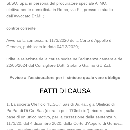
SI.SO. Spa, in persona del procuratore speciale Al.MO.,
elettivamente domiciliata in Roma, via Fl., presso lo studio
dell’Avvocato Dr.MI.;
controricorrente
Avverso la sentenza n. 1173/2020 della Corte d’Appello di
Genova, pubblicata in data 04/12/2020;
udita la relazione della causa svolta nell’adunanza camerale del
22/05/2024 dal Consigliere Dott. Stefano Giaime GUIZZI.
Avviso all’assicuratore per il sinistro quale vero obbligo
FATTI
DI CAUSA
1. La società Oleificio “IL.SO.” Sas di Ju.Ra., già Oleificio di
Pa.Pa. di Di.Ca. Sas (d’ora in poi, “l’Oleificio”), ricorre, sulla
base di un unico motivo, per la cassazione della sentenza n.
1173/20, del 4 dicembre 2020, della Corte d’Appello di Genova,
che – respingendone il gravame avverso la sentenza n.