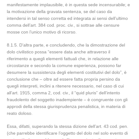
manifestamente implausibile, è in questa sede incensurabile; e
la motivazione della gravata sentenza, se del caso da
intendersi in tal senso corretta ed integrata ai sensi dell’ultimo
comma dell’art. 384 cod. proc. civ., si sottrae alle censure
mosse con l’unico motivo di ricorso.
8.1.5. D’altra parte, e concludendo, che la dimostrazione del
dolo civilistico possa “essere data anche attraverso il
riferimento a quegli elementi fattuali che, in relazione alle
circostanze e secondo la comune esperienza, possono far
desumere la sussistenza degli elementi costitutivi del dolo”, è
conclusione che – oltre ad essere fatta propria persino da
quegli interpreti, inclini a ritenere necessario, nel caso di cui
all’art. 1915, comma 2, cod. civ., il “quid pluris” dell’intento
fraudolento del soggetto inadempiente – è congruente con gli
approdi della stessa giurisprudenza penalistica, in materia di
reato doloso.
Essa, difatti, superando la stessa dizione dell’art. 43 cod. pen.
(che parrebbe identificare l’oggetto del dolo nel solo evento di