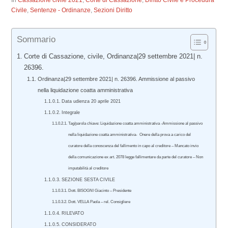
In
Cassazione civile 2021
,
Corte di Cassazione
,
Diritto Civile e Procedura
Civile
,
Sentenze - Ordinanze
,
Sezioni Diritto
Sommario
Corte di Cassazione, civile, Ordinanza|29 settembre 2021| n.
26396.
Ordinanza|29 settembre 2021| n. 26396. Ammissione al passivo
nella liquidazione coatta amministrativa
Data udienza 20 aprile 2021
Integrale
Tag/parola chiave: Liquidazione coatta amministrativa -Ammissione al passivo
nella liquidazione coatta amministrativa- Onere della prova a carico del
curatore della conoscenza del fallimento in capo al creditore – Mancato invio
della comunicazione ex art. 2078 legge fallimentare da parte del curatore – Non
imputabilità al creditore
SEZIONE SESTA CIVILE
Dott. BISOGNI Giacinto – Presidente
Dott. VELLA Paola – rel. Consigliere
RILEVATO
CONSIDERATO