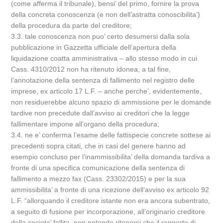
(come afferma il tribunale), bensi’ del primo, fornire la prova
della concreta conoscenza (e non dell’astratta conoscibilita’)
della procedura da parte del creditore;
3.3. tale conoscenza non puo’ certo desumersi dalla sola
pubblicazione in Gazzetta ufficiale dell’apertura della
liquidazione coatta amministrativa – allo stesso modo in cui
Cass. 4310/2012 non ha ritenuto idonea, a tal fine,
l’annotazione della sentenza di fallimento nel registro delle
imprese, ex articolo 17 L.F. – anche perche’, evidentemente,
non residuerebbe alcuno spazio di ammissione per le domande
tardive non precedute dall’avviso ai creditori che la legge
fallimentare impone all’organo della procedura;
3.4. ne e’ conferma l’esame delle fattispecie concrete sottese ai
precedenti sopra citati, che in casi del genere hanno ad
esempio concluso per l’inammissibilita’ della domanda tardiva a
fronte di una specifica comunicazione della sentenza di
fallimento a mezzo fax (Cass. 23302/2015) e per la sua
ammissibilita’ a fronte di una ricezione dell’avviso ex articolo 92
L.F. “allorquando il creditore istante non era ancora subentrato,
a seguito di fusione per incorporazione, all’originario creditore
della societa’ fallita, non potendo ritenersi che il rapporto di