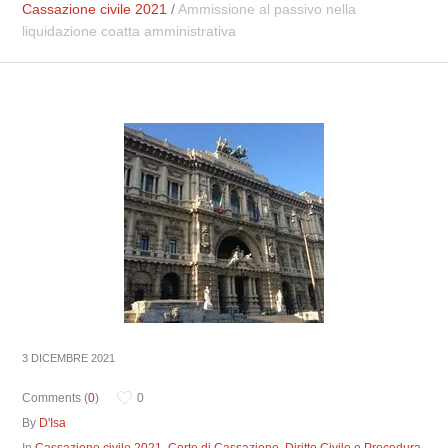
Cassazione civile 2021
/
Ammissione al passivo nella
liquidazione coatta amministrativa
3 DICEMBRE 2021
Comments (
0
)
0
By
D'Isa