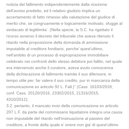
notizia del fallimento indipendentemente dalla ricezione
dell’avviso predetto, ed il relativo giudizio implica un
accertamento di fatto rimesso alla valutazione del giudice di
merito che, se congruamente e logicamente motivato, sfugge al
sindacato di legittimita’. (Nella specie, la S.C. ha rigettato il
ricorso avverso il decreto del tribunale che aveva ritenuto il
ritardo nella proposizione della domanda di ammissione
imputabile al creditore fondiario, perche’ quest’ultimo,
nell’ambito di un processo di espropriazione immobiliare
celebrato nei confronti dello stesso debitore poi fallito, nel quale
era intervenuto anche il curatore, aveva avuto conoscenza
della dichiarazione di fallimento tramite il suo difensore, in
tempo utile per, far valere il suo credito, pur in mancanza della
comunicazione ex articolo 92 L. Fall.)” (Cass. 16103/2018;
conf. Cass. 20120/2016, 23302/2015, 21316/2015,
4310/2012);
3.2. pertanto, il mancato invio della comunicazione ex articolo
207 L.F. da parte del commissario liquidatore integra una causa
non imputabile del ritardo nell’insinuazione al passivo del
creditore, a fronte della quale e’ onere non gia’ di quest’ultimo