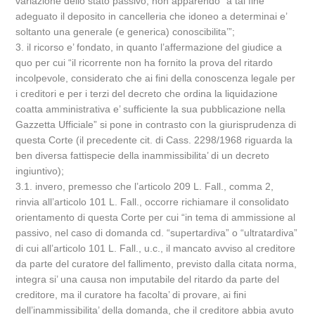
variazione dello stato passivo, non apparendo “a tal fine
adeguato il deposito in cancelleria che idoneo a determinai e’
soltanto una generale (e generica) conoscibilita’”;
3. il ricorso e’ fondato, in quanto l’affermazione del giudice a
quo per cui “il ricorrente non ha fornito la prova del ritardo
incolpevole, considerato che ai fini della conoscenza legale per
i creditori e per i terzi del decreto che ordina la liquidazione
coatta amministrativa e’ sufficiente la sua pubblicazione nella
Gazzetta Ufficiale” si pone in contrasto con la giurisprudenza di
questa Corte (il precedente cit. di Cass. 2298/1968 riguarda la
ben diversa fattispecie della inammissibilita’ di un decreto
ingiuntivo);
3.1. invero, premesso che l’articolo 209 L. Fall., comma 2,
rinvia all’articolo 101 L. Fall., occorre richiamare il consolidato
orientamento di questa Corte per cui “in tema di ammissione al
passivo, nel caso di domanda cd. “supertardiva” o “ultratardiva”
di cui all’articolo 101 L. Fall., u.c., il mancato avviso al creditore
da parte del curatore del fallimento, previsto dalla citata norma,
integra si’ una causa non imputabile del ritardo da parte del
creditore, ma il curatore ha facolta’ di provare, ai fini
dell’inammissibilita’ della domanda, che il creditore abbia avuto