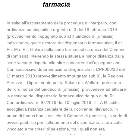
farmacia
In esito all’espletamento della procedura di interpello, con
ordinanza contingibile e urgente n. 3 del 18 febbraio 2019
(provvedimento impugnato sub a) il Sindaco di (omissis)
individuava, quale gestore del dispensario farmaceutico, il dr.
Po. Ma. Ri., titolare della sede farmaceutica unica del Comune
di (omissis), ritenendo la stessa situata a minor distanza dalla
sede vacante rispetto alle altre concorrenti all’assegnazione.
Con successiva determinazione dirigenziale n. DPF003/28 del
1° marzo 2019 (provvedimento impugnato sub b), la Regione
Abruzzo – Dipartimento per la Salute e il Welfare, preso atto
dell’ordinanza del Sindaco di (omissis), provvedeva ad affidare
la gestione del dispensario farmaceutico de quo al dr. Ri..
Con ordinanza n. 97/2019 del 10 luglio 2019, il T.A.R. adito
accoglieva l’istanza cautelare della ricorrente, rilevando, in
punto di fumus boni juris, che il Comune di (omissis), in sede di
avviso pubblico per l’affidamento del dispensario, si era auto-
vincolato a tre criteri di selezione, tra i quali non era