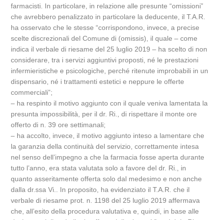
farmacisti. In particolare, in relazione alle presunte “omissioni”
che avrebbero penalizzato in particolare la deducente, il T.A.R.
ha osservato che le stesse “corrispondono, invece, a precise
scelte discrezionali del Comune di (omissis), il quale – come
indica il verbale di riesame del 25 luglio 2019 – ha scelto di non
considerare, tra i servizi aggiuntivi proposti, né le prestazioni
infermieristiche e psicologiche, perché ritenute improbabili in un
dispensario, né i trattamenti estetici e neppure le offerte
commerciali”;
– ha respinto il motivo aggiunto con il quale veniva lamentata la
presunta impossibilità, per il dr. Ri., di rispettare il monte ore
offerto di n. 39 ore settimanali;
– ha accolto, invece, il motivo aggiunto inteso a lamentare che
la garanzia della continuità del servizio, correttamente intesa
nel senso dell’impegno a che la farmacia fosse aperta durante
tutto l’anno, era stata valutata solo a favore del dr. Ri., in
quanto asseritamente offerta solo dal medesimo e non anche
dalla dr.ssa Vi.. In proposito, ha evidenziato il T.A.R. che il
verbale di riesame prot. n. 1198 del 25 luglio 2019 affermava
che, all’esito della procedura valutativa e, quindi, in base alle