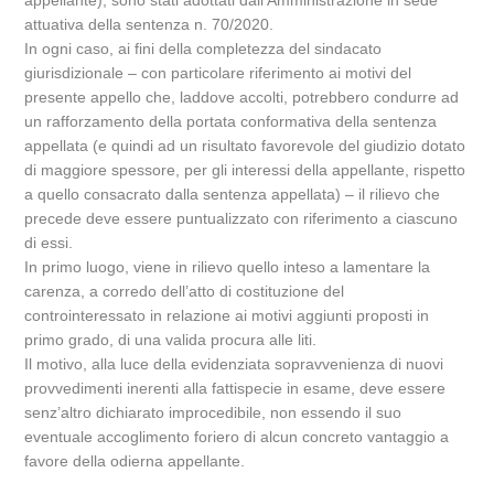
appellante), sono stati adottati dall’Amministrazione in sede
attuativa della sentenza n. 70/2020.
In ogni caso, ai fini della completezza del sindacato
giurisdizionale – con particolare riferimento ai motivi del
presente appello che, laddove accolti, potrebbero condurre ad
un rafforzamento della portata conformativa della sentenza
appellata (e quindi ad un risultato favorevole del giudizio dotato
di maggiore spessore, per gli interessi della appellante, rispetto
a quello consacrato dalla sentenza appellata) – il rilievo che
precede deve essere puntualizzato con riferimento a ciascuno
di essi.
In primo luogo, viene in rilievo quello inteso a lamentare la
carenza, a corredo dell’atto di costituzione del
controinteressato in relazione ai motivi aggiunti proposti in
primo grado, di una valida procura alle liti.
Il motivo, alla luce della evidenziata sopravvenienza di nuovi
provvedimenti inerenti alla fattispecie in esame, deve essere
senz’altro dichiarato improcedibile, non essendo il suo
eventuale accoglimento foriero di alcun concreto vantaggio a
favore della odierna appellante.