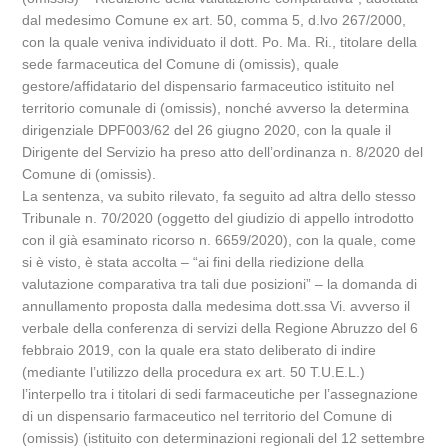
dal medesimo Comune ex art. 50, comma 5, d.lvo 267/2000,
con la quale veniva individuato il dott. Po. Ma. Ri., titolare della
sede farmaceutica del Comune di (omissis), quale
gestore/affidatario del dispensario farmaceutico istituito nel
territorio comunale di (omissis), nonché avverso la determina
dirigenziale DPF003/62 del 26 giugno 2020, con la quale il
Dirigente del Servizio ha preso atto dell’ordinanza n. 8/2020 del
Comune di (omissis).
La sentenza, va subito rilevato, fa seguito ad altra dello stesso
Tribunale n. 70/2020 (oggetto del giudizio di appello introdotto
con il già esaminato ricorso n. 6659/2020), con la quale, come
si è visto, è stata accolta – “ai fini della riedizione della
valutazione comparativa tra tali due posizioni” – la domanda di
annullamento proposta dalla medesima dott.ssa Vi. avverso il
verbale della conferenza di servizi della Regione Abruzzo del 6
febbraio 2019, con la quale era stato deliberato di indire
(mediante l’utilizzo della procedura ex art. 50 T.U.E.L.)
l’interpello tra i titolari di sedi farmaceutiche per l’assegnazione
di un dispensario farmaceutico nel territorio del Comune di
(omissis) (istituito con determinazioni regionali del 12 settembre