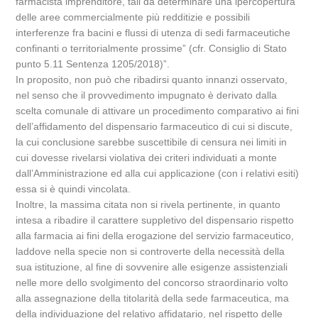
farmacista imprenditore, tali da determinare una ipercopertura
delle aree commercialmente più redditizie e possibili
interferenze fra bacini e flussi di utenza di sedi farmaceutiche
confinanti o territorialmente prossime” (cfr. Consiglio di Stato
punto 5.11 Sentenza 1205/2018)”.
In proposito, non può che ribadirsi quanto innanzi osservato,
nel senso che il provvedimento impugnato è derivato dalla
scelta comunale di attivare un procedimento comparativo ai fini
dell’affidamento del dispensario farmaceutico di cui si discute,
la cui conclusione sarebbe suscettibile di censura nei limiti in
cui dovesse rivelarsi violativa dei criteri individuati a monte
dall’Amministrazione ed alla cui applicazione (con i relativi esiti)
essa si è quindi vincolata.
Inoltre, la massima citata non si rivela pertinente, in quanto
intesa a ribadire il carattere suppletivo del dispensario rispetto
alla farmacia ai fini della erogazione del servizio farmaceutico,
laddove nella specie non si controverte della necessità della
sua istituzione, al fine di sovvenire alle esigenze assistenziali
nelle more dello svolgimento del concorso straordinario volto
alla assegnazione della titolarità della sede farmaceutica, ma
della individuazione del relativo affidatario, nel rispetto delle