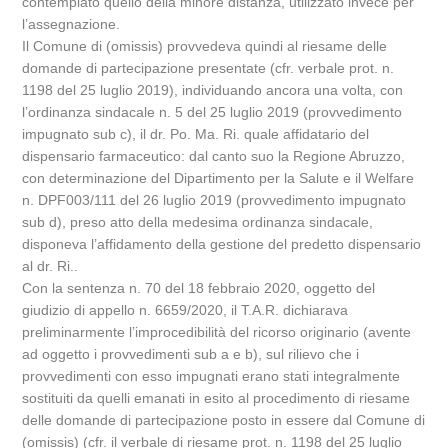
contemplato quello della minore distanza, utilizzato invece per
l’assegnazione.
Il Comune di (omissis) provvedeva quindi al riesame delle
domande di partecipazione presentate (cfr. verbale prot. n.
1198 del 25 luglio 2019), individuando ancora una volta, con
l’ordinanza sindacale n. 5 del 25 luglio 2019 (provvedimento
impugnato sub c), il dr. Po. Ma. Ri. quale affidatario del
dispensario farmaceutico: dal canto suo la Regione Abruzzo,
con determinazione del Dipartimento per la Salute e il Welfare
n. DPF003/111 del 26 luglio 2019 (provvedimento impugnato
sub d), preso atto della medesima ordinanza sindacale,
disponeva l’affidamento della gestione del predetto dispensario
al dr. Ri..
Con la sentenza n. 70 del 18 febbraio 2020, oggetto del
giudizio di appello n. 6659/2020, il T.A.R. dichiarava
preliminarmente l’improcedibilità del ricorso originario (avente
ad oggetto i provvedimenti sub a e b), sul rilievo che i
provvedimenti con esso impugnati erano stati integralmente
sostituiti da quelli emanati in esito al procedimento di riesame
delle domande di partecipazione posto in essere dal Comune di
(omissis) (cfr. il verbale di riesame prot. n. 1198 del 25 luglio