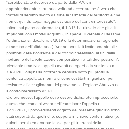
“sarebbe stato doveroso da parte della P.A. un
approfondimento istruttorio, volto ad accertare se è vero che
trattasi di servizio svolto da tutte le farmacie del territorio e che
non è, quindi, appannaggio esclusivo del controinteressato”.
Infine, sul piano conformativo, il T.A.R. ha rilevato che gli atti
impugnati con i motivi aggiunti (“in specie: il verbale di riesame,
l’ordinanza sindacale n. 5/2019 e la determinazione regionale
di nomina dell’affidatario”) “vanno annullati limitatamente alle
posizioni della ricorrente e del controinteressato, ai fini della
riedizione della valutazione comparativa tra tali due posizioni”.
Mediante i motivi di appello aventi ad oggetto la sentenza n.
70/2020, l’originaria ricorrente censura sotto più profili la
sentenza appellata, mentre si sono costituiti in giudizio, per
resistere all’accoglimento del gravame, la Regione Abruzzo ed
il controinteressato dr. Ri..
Ciò premesso, l’appello deve essere dichiarato improcedibile,
atteso che, come si vedrà nell’esaminare l’appello n.
1226/2021, i provvedimenti oggetto del presente giudizio sono
stati superati da quelli che, seppure in chiave confermativa (e,
quindi, persistentemente lesiva per gli interessi della