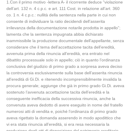
1.Con il primo motivo -lettera A- il ricorrente deduce “violazione
dell’art. 132 n. 4 c.p.c. e art. 111 Cost. in relazione all’art. 360
co. 1 n. 4 c.p.c.: nullità della sentenza nella parte in cui non
consente di individuare la ratio decidendi dell’asserita
irrilevanza della documentazione notarile prodotta in appello”;
lamenta che la sentenza impugnata abbia dichiarato
inammissibile la produzione documentale dell’appellante, senza
considerare che il tema dell’accettazione tacita dell’eredità,
avvenuta prima della rinuncia all’eredità, era entrato nel
dibattito processuale solo in appello; ciò in quanto l’ordinanza
conclusiva del giudizio di primo grado a sorpresa aveva deciso
la controversia esclusivamente sulla base dell’asserita rinuncia
all’eredità di Gi.Di. e ritenendo incomprensibilmente invalida la
procura generale; aggiunge che già in primo grado Gi.Di. aveva
sostenuto l’avvenuta accettazione tacita dell’eredità e la
conseguente inefficacia della successiva rinuncia, anche la
convenuta aveva dedotto di avere eseguito in nome del fratello
numerosi atti di vendita e, poiché l’ordinanza di primo grado
aveva rigettato la domanda asserendo in modo apodittico che
vi era stata rinuncia all’eredità, si era resa necessaria la
produzione degli atti di disposizione del patrimonio ereditario.