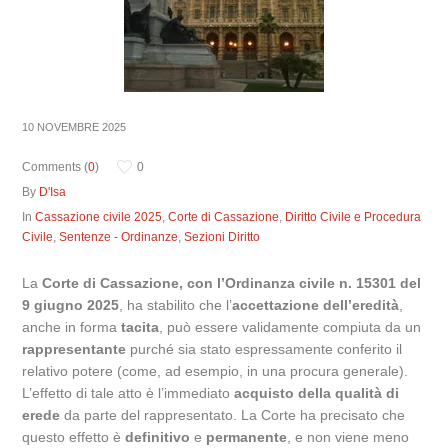
10 NOVEMBRE 2025
Comments (
0
)
0
By
D'Isa
In
Cassazione civile 2025
,
Corte di Cassazione
,
Diritto Civile e Procedura
Civile
,
Sentenze - Ordinanze
,
Sezioni Diritto
La
Corte di Cassazione, con l’Ordinanza civile n. 15301 del
9 giugno 2025
, ha stabilito che l’
accettazione dell’eredità
,
anche in forma
tacita
, può essere validamente compiuta da un
rappresentante
purché sia stato espressamente conferito il
relativo potere (come, ad esempio, in una procura generale).
L’effetto di tale atto è l’immediato
acquisto della qualità di
erede
da parte del rappresentato. La Corte ha precisato che
questo effetto è
definitivo
e
permanente
, e non viene meno