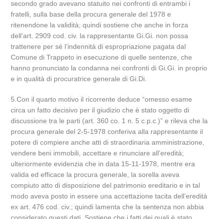
secondo grado avevano statuito nei confronti di entrambi i
fratelli, sulla base della procura generale del 1978 e
ritenendone la validità; quindi sostiene che anche in forza
dell’art. 2909 cod. civ. la rappresentante Gi.Gi. non possa
trattenere per sé l’indennità di espropriazione pagata dal
Comune di Trappeto in esecuzione di quelle sentenze, che
hanno pronunciato la condanna nei confronti di Gi.Gi. in proprio
e in qualità di procuratrice generale di Gi.Di.
5.Con il quarto motivo il ricorrente deduce “omesso esame
circa un fatto decisivo per il giudizio che è stato oggetto di
discussione tra le parti (art. 360 co. 1 n. 5 c.p.c.)” e rileva che la
procura generale del 2-5-1978 conferiva alla rappresentante il
potere di compiere anche atti di straordinaria amministrazione,
vendere beni immobili, accettare e rinunciare all’eredità;
ulteriormente evidenzia che in data 15-11-1978, mentre era
valida ed efficace la procura generale, la sorella aveva
compiuto atto di disposizione del patrimonio ereditario e in tal
modo aveva posto in essere una accettazione tacita dell’eredità
ex art. 476 cod. civ.; quindi lamenta che la sentenza non abbia
considerato questi dati. Sostiene che i fatti dei quali è stato