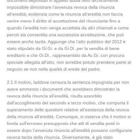
documenti depositati in appello abbia reso tecnicamente
impossibile dimostrare l’avvenuta revoca della rinuncia
all’eredità; evidenzia come la rinuncia all’eredità non faccia
venire meno il diritto di accettazione del rinunciante fino a
quando l’eredità non venga accettata da altri chiamati e come
perciò sia consentita una successiva accettazione, che può
essere anche tacita. Aggiunge che l’atto pubblico del 2012 è
stato stipulato da Gi.Gi. e da Gi.Di. per la vendita di bene
ereditario e che Gi.Di., rappresentato da Ac.Gi. con procura
speciale allegata all’atto, non avrebbe potuto prendere parte al
negozio se non nella qualità di erede del padre.
2.1.Il motivo, laddove censura la sentenza impugnata per non
avere ammesso i documenti che avrebbero dimostrato la
revoca della rinuncia all’eredità, risulta assorbito
dall’accoglimento del secondo e terzo motivo, che comporta il
superamento delle questioni relative all’esistenza della revoca
della rinuncia all’eredità. Comunque, si osserva che il motivo si
fonda sull’erroneo presupposto che atti di vendita posti in
essere dopo l’avvenuta rinuncia all’eredità possano configurare
revoca tacita della rinuncia. Diversamente, è già stato