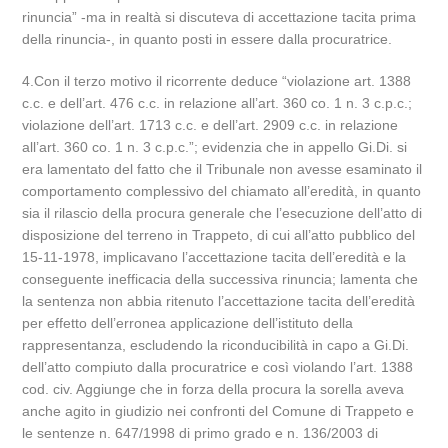
rinuncia” -ma in realtà si discuteva di accettazione tacita prima
della rinuncia-, in quanto posti in essere dalla procuratrice.
4.Con il terzo motivo il ricorrente deduce “violazione art. 1388
c.c. e dell’art. 476 c.c. in relazione all’art. 360 co. 1 n. 3 c.p.c.;
violazione dell’art. 1713 c.c. e dell’art. 2909 c.c. in relazione
all’art. 360 co. 1 n. 3 c.p.c.”; evidenzia che in appello Gi.Di. si
era lamentato del fatto che il Tribunale non avesse esaminato il
comportamento complessivo del chiamato all’eredità, in quanto
sia il rilascio della procura generale che l’esecuzione dell’atto di
disposizione del terreno in Trappeto, di cui all’atto pubblico del
15-11-1978, implicavano l’accettazione tacita dell’eredità e la
conseguente inefficacia della successiva rinuncia; lamenta che
la sentenza non abbia ritenuto l’accettazione tacita dell’eredità
per effetto dell’erronea applicazione dell’istituto della
rappresentanza, escludendo la riconducibilità in capo a Gi.Di.
dell’atto compiuto dalla procuratrice e così violando l’art. 1388
cod. civ. Aggiunge che in forza della procura la sorella aveva
anche agito in giudizio nei confronti del Comune di Trappeto e
le sentenze n. 647/1998 di primo grado e n. 136/2003 di