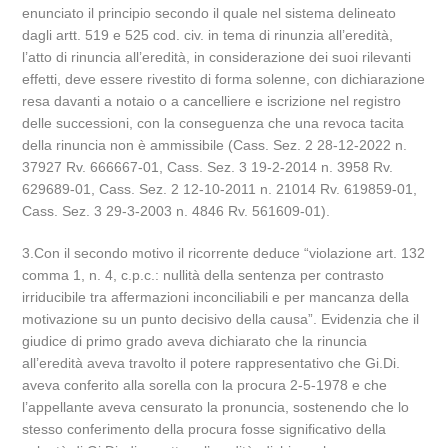
enunciato il principio secondo il quale nel sistema delineato
dagli artt. 519 e 525 cod. civ. in tema di rinunzia all’eredità,
l’atto di rinuncia all’eredità, in considerazione dei suoi rilevanti
effetti, deve essere rivestito di forma solenne, con dichiarazione
resa davanti a notaio o a cancelliere e iscrizione nel registro
delle successioni, con la conseguenza che una revoca tacita
della rinuncia non è ammissibile (Cass. Sez. 2 28-12-2022 n.
37927 Rv. 666667-01, Cass. Sez. 3 19-2-2014 n. 3958 Rv.
629689-01, Cass. Sez. 2 12-10-2011 n. 21014 Rv. 619859-01,
Cass. Sez. 3 29-3-2003 n. 4846 Rv. 561609-01).
3.Con il secondo motivo il ricorrente deduce “violazione art. 132
comma 1, n. 4, c.p.c.: nullità della sentenza per contrasto
irriducibile tra affermazioni inconciliabili e per mancanza della
motivazione su un punto decisivo della causa”. Evidenzia che il
giudice di primo grado aveva dichiarato che la rinuncia
all’eredità aveva travolto il potere rappresentativo che Gi.Di.
aveva conferito alla sorella con la procura 2-5-1978 e che
l’appellante aveva censurato la pronuncia, sostenendo che lo
stesso conferimento della procura fosse significativo della