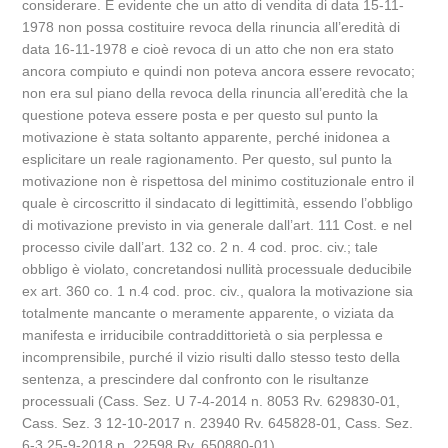
considerare. È evidente che un atto di vendita di data 15-11-
1978 non possa costituire revoca della rinuncia all’eredità di
data 16-11-1978 e cioè revoca di un atto che non era stato
ancora compiuto e quindi non poteva ancora essere revocato;
non era sul piano della revoca della rinuncia all’eredità che la
questione poteva essere posta e per questo sul punto la
motivazione è stata soltanto apparente, perché inidonea a
esplicitare un reale ragionamento. Per questo, sul punto la
motivazione non è rispettosa del minimo costituzionale entro il
quale è circoscritto il sindacato di legittimità, essendo l’obbligo
di motivazione previsto in via generale dall’art. 111 Cost. e nel
processo civile dall’art. 132 co. 2 n. 4 cod. proc. civ.; tale
obbligo è violato, concretandosi nullità processuale deducibile
ex art. 360 co. 1 n.4 cod. proc. civ., qualora la motivazione sia
totalmente mancante o meramente apparente, o viziata da
manifesta e irriducibile contraddittorietà o sia perplessa e
incomprensibile, purché il vizio risulti dallo stesso testo della
sentenza, a prescindere dal confronto con le risultanze
processuali (Cass. Sez. U 7-4-2014 n. 8053 Rv. 629830-01,
Cass. Sez. 3 12-10-2017 n. 23940 Rv. 645828-01, Cass. Sez.
6-3 25-9-2018 n. 22598 Rv. 650880-01).