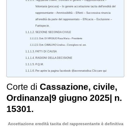
Tag/parola chiave: Contratti in genere – Rappresentanza –
Volontaria (procura) – In genere accettazione tacita dell’eredità del
rappresentante – Ammissibilità – Effetti – Successiva rinuncia
all’eredità da parte del rappresentato – Efficacia – Esclusione –
Fattispecie.
SEZIONE SECONDA CIVILE
Dott. DI VIRGILIO Rosa Maria – Presidente
Dott. CAVALLINO Linalisa – Consigliere rel. est.
FATTI DI CAUSA
RAGIONI DELLA DECISIONE
P.Q.M.
Per aprire la pagina facebook @avvrenatodisa Cliccare qui
Corte di
Cassazione
,
civile
,
Ordinanza|9 giugno 2025| n.
15301.
Accettazione eredità tacita del rappresentante è definitiva