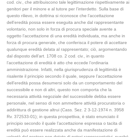
cod. civ., che attribuiscono tale legittimazione rispettivamente ai
genitori per il minore e al tutore per l’interdetto. Sulla base di
questo rilievo, in dottrina si riconosce che l’accettazione
dell’eredità possa essere eseguita anche dal rappresentante
volontario, non solo in forza di procura speciale avente a
oggetto l’accettazione di una eredità individuata, ma anche in
forza di procura generale, che conferisca il potere di accettare
qualunque eredità delata al rappresentato; ciò, argomentando
dal disposto dell’art. 1708 co. 2 cod. civ., in quanto
l’accettazione di eredità è atto che eccede l’ordinaria
amministrazione. Infatti, nella giurisprudenza di legittimità è
risalente il principio secondo il quale, seppure l’accettazione
dell’eredità possa desumersi solo da un comportamento del
successibile e non di altri, questo non comporta che la
necessaria attività negoziale del successibile debba essere
personale, nel senso di non ammettere attività procuratoria o
addirittura di gestione altrui (Cass. Sez. 2 3-12-1974 n. 3958
Rv. 372533-01); in questa prospettiva, è stato enunciato il
principio secondo il quale l’accettazione espressa o tacita di
eredità può essere realizzata anche da manifestazione di
volontà del gestore non dotato di poteri rappresentativi, purché