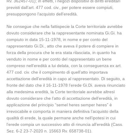
Rv. 362457-01); in effetti, i negozi dispositivi di diritti ereditari
previsti dall’art. 477 cod. civ., per potere essere compiuti,
presuppongono l’acquisto dell’eredità.
Ne consegue che nella fattispecie la Corte territoriale avrebbe
dovuto considerare che la rappresentante nominata Gi.Gi. ha
compiuto in data 15-11-1978, in nome e per conto del
rappresentato Gi.Di., atto che aveva il potere di compiere in
forza della procura che le era stata rilasciata, in quanto ha
venduto in nome e per conto del rappresentato un bene
compreso nell’eredità a lui delata, con la conseguenza ex art.
477 cod. civ. che il compimento di quell’atto importava
accettazione dell’eredità in capo al rappresentato. Di seguito, a
fronte del dato che il 16-11-1978 l’erede Gi.Di. aveva rinunciato
alla medesima eredità, la Corte territoriale avrebbe altresì
dovuto considerare che l’atto di accettazione dell’eredità, in
applicazione del principio “semel heres semper heres” è
irrevocabile e comporta in maniera definitiva l’acquisto della
qualità di erede, la quale permane anche nell’ipotesi in cui
l’erede compia un successivo atto di rinuncia all’eredità (Cass.
Sez. 6-2 23-7-2020 n. 15663 Rv. 658738-01).