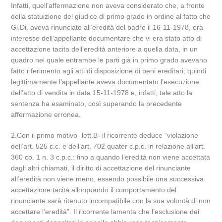
Infatti, quell’affermazione non aveva considerato che, a fronte
della statuizione del giudice di primo grado in ordine al fatto che
Gi.Di. aveva rinunciato all’eredità del padre il 16-11-1978, era
interesse dell’appellante documentare che vi era stato atto di
accettazione tacita dell’eredità anteriore a quella data, in un
quadro nel quale entrambe le parti già in primo grado avevano
fatto riferimento agli atti di disposizione di beni ereditari; quindi
legittimamente l’appellante aveva documentato l’esecuzione
dell’atto di vendita in data 15-11-1978 e, infatti, tale atto la
sentenza ha esaminato, così superando la precedente
affermazione erronea.
2.Con il primo motivo -lett.B- il ricorrente deduce “violazione
dell’art. 525 c.c. e dell’art. 702 quater c.p.c. in relazione all’art.
360 co. 1 n. 3 c.p.c.: fino a quando l’eredità non viene accettata
dagli altri chiamati, il diritto di accettazione del rinunciante
all’eredità non viene meno, essendo possibile una successiva
accettazione tacita allorquando il comportamento del
rinunciante sarà ritenuto incompatibile con la sua volontà di non
accettare l’eredità”. Il ricorrente lamenta che l’esclusione dei