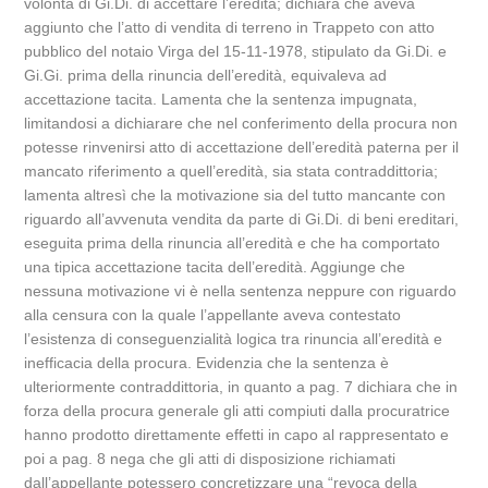
volontà di Gi.Di. di accettare l’eredità; dichiara che aveva
aggiunto che l’atto di vendita di terreno in Trappeto con atto
pubblico del notaio Virga del 15-11-1978, stipulato da Gi.Di. e
Gi.Gi. prima della rinuncia dell’eredità, equivaleva ad
accettazione tacita. Lamenta che la sentenza impugnata,
limitandosi a dichiarare che nel conferimento della procura non
potesse rinvenirsi atto di accettazione dell’eredità paterna per il
mancato riferimento a quell’eredità, sia stata contraddittoria;
lamenta altresì che la motivazione sia del tutto mancante con
riguardo all’avvenuta vendita da parte di Gi.Di. di beni ereditari,
eseguita prima della rinuncia all’eredità e che ha comportato
una tipica accettazione tacita dell’eredità. Aggiunge che
nessuna motivazione vi è nella sentenza neppure con riguardo
alla censura con la quale l’appellante aveva contestato
l’esistenza di conseguenzialità logica tra rinuncia all’eredità e
inefficacia della procura. Evidenzia che la sentenza è
ulteriormente contraddittoria, in quanto a pag. 7 dichiara che in
forza della procura generale gli atti compiuti dalla procuratrice
hanno prodotto direttamente effetti in capo al rappresentato e
poi a pag. 8 nega che gli atti di disposizione richiamati
dall’appellante potessero concretizzare una “revoca della