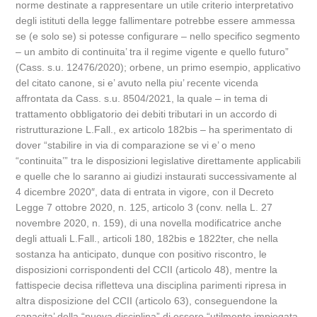
norme destinate a rappresentare un utile criterio interpretativo
degli istituti della legge fallimentare potrebbe essere ammessa
se (e solo se) si potesse configurare – nello specifico segmento
– un ambito di continuita’ tra il regime vigente e quello futuro”
(Cass. s.u. 12476/2020); orbene, un primo esempio, applicativo
del citato canone, si e’ avuto nella piu’ recente vicenda
affrontata da Cass. s.u. 8504/2021, la quale – in tema di
trattamento obbligatorio dei debiti tributari in un accordo di
ristrutturazione L.Fall., ex articolo 182bis – ha sperimentato di
dover “stabilire in via di comparazione se vi e’ o meno
“continuita’” tra le disposizioni legislative direttamente applicabili
e quelle che lo saranno ai giudizi instaurati successivamente al
4 dicembre 2020″, data di entrata in vigore, con il Decreto
Legge 7 ottobre 2020, n. 125, articolo 3 (conv. nella L. 27
novembre 2020, n. 159), di una novella modificatrice anche
degli attuali L.Fall., articoli 180, 182bis e 1822ter, che nella
sostanza ha anticipato, dunque con positivo riscontro, le
disposizioni corrispondenti del CCII (articolo 48), mentre la
fattispecie decisa rifletteva una disciplina parimenti ripresa in
altra disposizione del CCII (articolo 63), conseguendone la
capacita’ della “nuova disciplina” di essere “utilmente impiegata