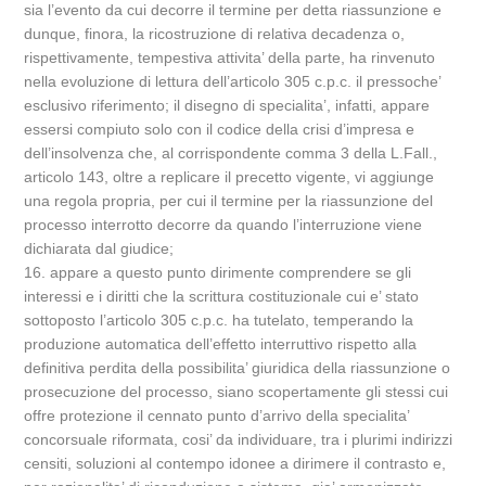
sia l’evento da cui decorre il termine per detta riassunzione e
dunque, finora, la ricostruzione di relativa decadenza o,
rispettivamente, tempestiva attivita’ della parte, ha rinvenuto
nella evoluzione di lettura dell’articolo 305 c.p.c. il pressoche’
esclusivo riferimento; il disegno di specialita’, infatti, appare
essersi compiuto solo con il codice della crisi d’impresa e
dell’insolvenza che, al corrispondente comma 3 della L.Fall.,
articolo 143, oltre a replicare il precetto vigente, vi aggiunge
una regola propria, per cui il termine per la riassunzione del
processo interrotto decorre da quando l’interruzione viene
dichiarata dal giudice;
16. appare a questo punto dirimente comprendere se gli
interessi e i diritti che la scrittura costituzionale cui e’ stato
sottoposto l’articolo 305 c.p.c. ha tutelato, temperando la
produzione automatica dell’effetto interruttivo rispetto alla
definitiva perdita della possibilita’ giuridica della riassunzione o
prosecuzione del processo, siano scopertamente gli stessi cui
offre protezione il cennato punto d’arrivo della specialita’
concorsuale riformata, cosi’ da individuare, tra i plurimi indirizzi
censiti, soluzioni al contempo idonee a dirimere il contrasto e,