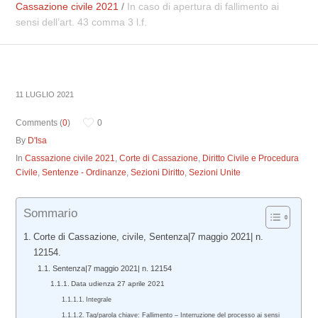
Cassazione civile 2021
/
In caso di apertura di fallimento ai
sensi dell’art. 43 comma 3 l.f.
11 LUGLIO 2021
Comments (
0
)
0
By
D'Isa
In
Cassazione civile 2021
,
Corte di Cassazione
,
Diritto Civile e Procedura
Civile
,
Sentenze - Ordinanze
,
Sezioni Diritto
,
Sezioni Unite
Sommario
Corte di Cassazione, civile, Sentenza|7 maggio 2021| n.
12154.
Sentenza|7 maggio 2021| n. 12154
Data udienza 27 aprile 2021
Integrale
Tag/parola chiave: Fallimento – Interruzione del processo ai sensi