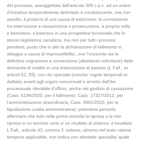
del processo, assoggettata dall’articolo 305 c.p.c. ad un onere
d’iniziativa temporalmente delimitato e condizionante, ove non
assolto, il prodursi di una causa di estinzione; la correlazione
tra interruzione e riassunzione o prosecuzione, a propria volta
e beninteso, s’inserisce in una prospettiva funzionale che lo
stesso legislatore canalizza, ma non per tutti i processi
pendenti, posto che in altri la dichiarazione di fallimento si
atteggia a causa di improcedibilita’, ove l’orizzonte sia la
definitiva migrazione e conversione (altrettanto volontarie) della
domanda di credito in una insinuazione al passivo (L.Fall., ex
articoli 52, 93), con rito speciale (nonche’ regole temporali ivi
dettate) avanti agli organi concorsuali e arresto dell’iter
processuale rilevabile d’ufficio, anche nel giudizio di cassazione
(Cass. 6196/2020, per il fallimento; Cass. 17327/2012, per
l’amministrazione straordinaria; Cass. 9461/2020, per la
liquidazione coatta amministrativa); potendosi pertanto
affermare che solo nella prima vicenda la ripresa o la non
ripresa in un termine certo e’ un risultato di sistema; il novellato
L.Fall., articolo 43, comma 3, tuttavia, almeno nel testo ratione
temporis applicabile, non indica con altrettale specialita’ quale