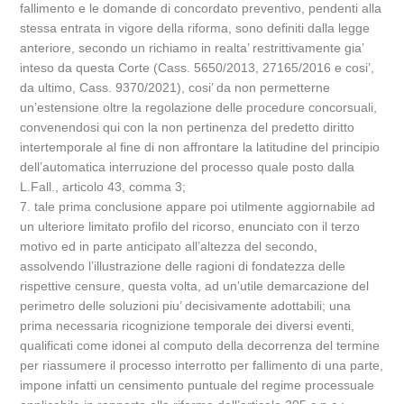
fallimento e le domande di concordato preventivo, pendenti alla
stessa entrata in vigore della riforma, sono definiti dalla legge
anteriore, secondo un richiamo in realta’ restrittivamente gia’
inteso da questa Corte (Cass. 5650/2013, 27165/2016 e cosi’,
da ultimo, Cass. 9370/2021), cosi’ da non permetterne
un’estensione oltre la regolazione delle procedure concorsuali,
convenendosi qui con la non pertinenza del predetto diritto
intertemporale al fine di non affrontare la latitudine del principio
dell’automatica interruzione del processo quale posto dalla
L.Fall., articolo 43, comma 3;
7. tale prima conclusione appare poi utilmente aggiornabile ad
un ulteriore limitato profilo del ricorso, enunciato con il terzo
motivo ed in parte anticipato all’altezza del secondo,
assolvendo l’illustrazione delle ragioni di fondatezza delle
rispettive censure, questa volta, ad un’utile demarcazione del
perimetro delle soluzioni piu’ decisivamente adottabili; una
prima necessaria ricognizione temporale dei diversi eventi,
qualificati come idonei al computo della decorrenza del termine
per riassumere il processo interrotto per fallimento di una parte,
impone infatti un censimento puntuale del regime processuale