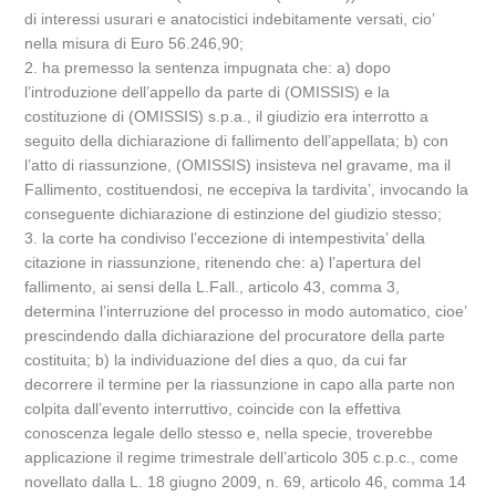
di interessi usurari e anatocistici indebitamente versati, cio’
nella misura di Euro 56.246,90;
2. ha premesso la sentenza impugnata che: a) dopo
l’introduzione dell’appello da parte di (OMISSIS) e la
costituzione di (OMISSIS) s.p.a., il giudizio era interrotto a
seguito della dichiarazione di fallimento dell’appellata; b) con
l’atto di riassunzione, (OMISSIS) insisteva nel gravame, ma il
Fallimento, costituendosi, ne eccepiva la tardivita’, invocando la
conseguente dichiarazione di estinzione del giudizio stesso;
3. la corte ha condiviso l’eccezione di intempestivita’ della
citazione in riassunzione, ritenendo che: a) l’apertura del
fallimento, ai sensi della L.Fall., articolo 43, comma 3,
determina l’interruzione del processo in modo automatico, cioe’
prescindendo dalla dichiarazione del procuratore della parte
costituita; b) la individuazione del dies a quo, da cui far
decorrere il termine per la riassunzione in capo alla parte non
colpita dall’evento interruttivo, coincide con la effettiva
conoscenza legale dello stesso e, nella specie, troverebbe
applicazione il regime trimestrale dell’articolo 305 c.p.c., come
novellato dalla L. 18 giugno 2009, n. 69, articolo 46, comma 14