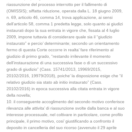
riassunzione del processo interrotto per il fallimento di
(OMISSIS); siffatta riduzione, operata dalla L. 18 giugno 2009,
n. 69, articolo 46, comma 14, trova applicazione, ai sensi
dell’articolo 58, comma 1 predetta legge, solo quanto ai giudizi
instaurati dopo la sua entrata in vigore che, fissata al 4 luglio
2009, impone tuttavia di considerare quale sia il “giudizio
instaurato” e percio’ determinante; secondo un orientamento
fermo di questa Corte occorre in realta’ fare riferimento al
giudizio di primo grado, “restando irrilevante il momento
dell’instaurazione di una successiva fase o di un successivo
grado di giudizio” (Cass. 15741/2013, 19969/2015,
20102/2016, 19979/2018), poiche’ la disposizione esige che “il
relativo giudizio sia stato ab initio instaurato” (Cass.
20102/2016) in epoca successiva alla citata entrata in vigore
della novella;
10. il conseguente accoglimento del secondo motivo conferisce
rilevanza alle attivita’ di riassunzione svolte dalla banca e al suo
interesse processuale, nel coltivare in particolare, come profilo
principale, il primo motivo, cosi’ giustificando a confronto il
deposito in cancelleria del suo ricorso (avvenuto il 29 aprile