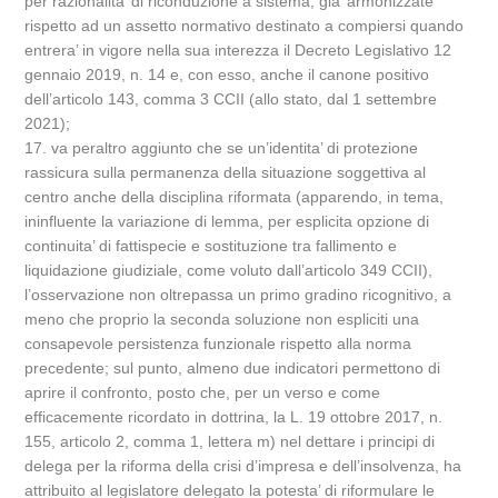
per razionalita’ di riconduzione a sistema, gia’ armonizzate
rispetto ad un assetto normativo destinato a compiersi quando
entrera’ in vigore nella sua interezza il Decreto Legislativo 12
gennaio 2019, n. 14 e, con esso, anche il canone positivo
dell’articolo 143, comma 3 CCII (allo stato, dal 1 settembre
2021);
17. va peraltro aggiunto che se un’identita’ di protezione
rassicura sulla permanenza della situazione soggettiva al
centro anche della disciplina riformata (apparendo, in tema,
ininfluente la variazione di lemma, per esplicita opzione di
continuita’ di fattispecie e sostituzione tra fallimento e
liquidazione giudiziale, come voluto dall’articolo 349 CCII),
l’osservazione non oltrepassa un primo gradino ricognitivo, a
meno che proprio la seconda soluzione non espliciti una
consapevole persistenza funzionale rispetto alla norma
precedente; sul punto, almeno due indicatori permettono di
aprire il confronto, posto che, per un verso e come
efficacemente ricordato in dottrina, la L. 19 ottobre 2017, n.
155, articolo 2, comma 1, lettera m) nel dettare i principi di
delega per la riforma della crisi d’impresa e dell’insolvenza, ha
attribuito al legislatore delegato la potesta’ di riformulare le