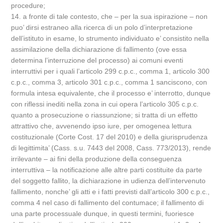
procedure;
14. a fronte di tale contesto, che – per la sua ispirazione – non
puo’ dirsi estraneo alla ricerca di un polo d’interpretazione
dell’istituto in esame, lo strumento individuato e’ consistito nella
assimilazione della dichiarazione di fallimento (ove essa
determina l’interruzione del processo) ai comuni eventi
interruttivi per i quali l’articolo 299 c.p.c., comma 1, articolo 300
c.p.c., comma 3, articolo 301 c.p.c., comma 1 sanciscono, con
formula intesa equivalente, che il processo e’ interrotto, dunque
con riflessi inediti nella zona in cui opera l’articolo 305 c.p.c.
quanto a prosecuzione o riassunzione; si tratta di un effetto
attrattivo che, avvenendo ipso iure, per omogenea lettura
costituzionale (Corte Cost. 17 del 2010) e della giurisprudenza
di legittimita’ (Cass. s.u. 7443 del 2008, Cass. 773/2013), rende
irrilevante – ai fini della produzione della conseguenza
interruttiva – la notificazione alle altre parti costituite da parte
del soggetto fallito, la dichiarazione in udienza dell’intervenuto
fallimento, nonche’ gli atti e i fatti previsti dall’articolo 300 c.p.c.,
comma 4 nel caso di fallimento del contumace; il fallimento di
una parte processuale dunque, in questi termini, fuoriesce