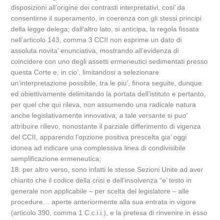
disposizioni all’origine dei contrasti interpretativi, cosi’ da
consentirne il superamento, in coerenza con gli stessi principi
della legge delega; dall’altro lato, si anticipa, la regola fissata
nell’articolo 143, comma 3 CCII non esprime un dato di
assoluta novita’ enunciativa, mostrando all’evidenza di
coincidere con uno degli assetti ermeneutici sedimentati presso
questa Corte e, in cio’, limitandosi a selezionare
un’interpretazione possibile, tra le piu’, finora seguite, dunque
ed obiettivamente delimitando la portata dell’istituto e pertanto,
per quel che qui rileva, non assumendo una radicale natura
anche legislativamente innovativa; a tale versante si puo’
attribuire rilievo, nonostante il parziale differimento di vigenza
del CCII, apparendo l’opzione positiva prescelta gia’ oggi
idonea ad indicare una complessiva linea di condivisibile
semplificazione ermeneutica;
18. per altro verso, sono infatti le stesse Sezioni Unite ad aver
chiarito che il codice della crisi e dell’insolvenza “e’ testo in
generale non applicabile – per scelta del legislatore – alle
procedure… aperte anteriormente alla sua entrata in vigore
(articolo 390, comma 1 C.c.i.i.), e la pretesa di rinvenire in esso