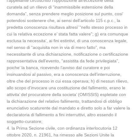
l’appellante circoscritto l’opposizione all’eccezione della
curatela ad un rilievo di “inammissibile estensione della
domanda”, senza prendere meglio posizione sul punto, cosi’
potendosi sostenere che, ai sensi dell’articolo 115 c.p.c., la
predetta conoscenza risultava altresi’ “nello stesso processo in
cui la relativa eccezione e’ stata fatta valere”; g) era comunque
esclusa la necessita’, ai fini estintivi, di una conoscenza legale,
nel senso di “acquisita non in via di mero fatto”, ma
necessitante di una dichiarazione, notificazione o certificazione
rappresentativa dell’evento, “assistita da fede privilegiata”,
poiche’ la banca, ricevendo l’avviso dal curatore e poi
insinuandosi al passivo, era a conoscenza dell’interruzione,
oltre che del processo in cui essa operava; h) di nessun rilievo,
allo scopo d’invocare una costituzione del fallimento, erano le
attivita’ del procuratore della societa’ (OMISSIS) espletate con
la dichiarazione del relativo fallimento, trattandosi di obbligo
enunciativo scaturente dal mandato e diretto solo a far valere la
declaratoria di fallimento a fini interruttivi, altro essendo il
soggetto-curatore;
4. la Prima Sezione civile, con ordinanza interlocutoria 12
ottobre 2020, n. 21961, ha rimesso alle Sezioni Unite la