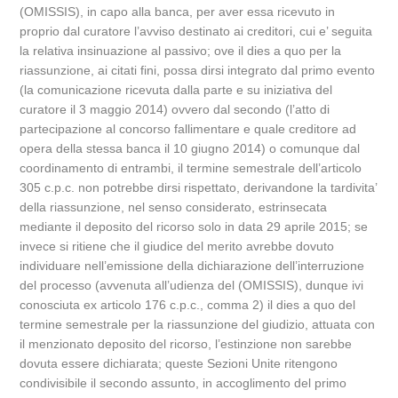
(OMISSIS), in capo alla banca, per aver essa ricevuto in
proprio dal curatore l’avviso destinato ai creditori, cui e’ seguita
la relativa insinuazione al passivo; ove il dies a quo per la
riassunzione, ai citati fini, possa dirsi integrato dal primo evento
(la comunicazione ricevuta dalla parte e su iniziativa del
curatore il 3 maggio 2014) ovvero dal secondo (l’atto di
partecipazione al concorso fallimentare e quale creditore ad
opera della stessa banca il 10 giugno 2014) o comunque dal
coordinamento di entrambi, il termine semestrale dell’articolo
305 c.p.c. non potrebbe dirsi rispettato, derivandone la tardivita’
della riassunzione, nel senso considerato, estrinsecata
mediante il deposito del ricorso solo in data 29 aprile 2015; se
invece si ritiene che il giudice del merito avrebbe dovuto
individuare nell’emissione della dichiarazione dell’interruzione
del processo (avvenuta all’udienza del (OMISSIS), dunque ivi
conosciuta ex articolo 176 c.p.c., comma 2) il dies a quo del
termine semestrale per la riassunzione del giudizio, attuata con
il menzionato deposito del ricorso, l’estinzione non sarebbe
dovuta essere dichiarata; queste Sezioni Unite ritengono
condivisibile il secondo assunto, in accoglimento del primo