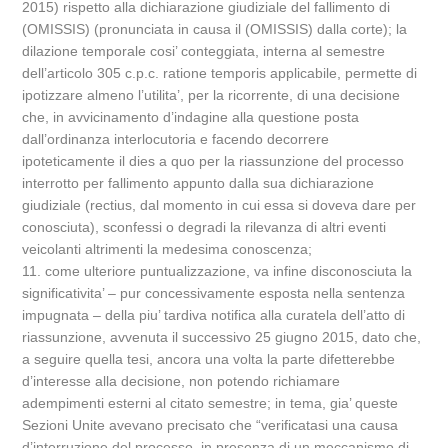
2015) rispetto alla dichiarazione giudiziale del fallimento di
(OMISSIS) (pronunciata in causa il (OMISSIS) dalla corte); la
dilazione temporale cosi’ conteggiata, interna al semestre
dell’articolo 305 c.p.c. ratione temporis applicabile, permette di
ipotizzare almeno l’utilita’, per la ricorrente, di una decisione
che, in avvicinamento d’indagine alla questione posta
dall’ordinanza interlocutoria e facendo decorrere
ipoteticamente il dies a quo per la riassunzione del processo
interrotto per fallimento appunto dalla sua dichiarazione
giudiziale (rectius, dal momento in cui essa si doveva dare per
conosciuta), sconfessi o degradi la rilevanza di altri eventi
veicolanti altrimenti la medesima conoscenza;
11. come ulteriore puntualizzazione, va infine disconosciuta la
significativita’ – pur concessivamente esposta nella sentenza
impugnata – della piu’ tardiva notifica alla curatela dell’atto di
riassunzione, avvenuta il successivo 25 giugno 2015, dato che,
a seguire quella tesi, ancora una volta la parte difetterebbe
d’interesse alla decisione, non potendo richiamare
adempimenti esterni al citato semestre; in tema, gia’ queste
Sezioni Unite avevano precisato che “verificatasi una causa
d’interruzione del processo, in presenza di un meccanismo di