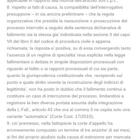
applicabile in rapporto alla riforma dell’articolo 305 c.p.c.;
8. rispetto ai fatti di causa, la compatibilita’ dell’interrogativo
presuppone – in via ancora preliminare – che la regola
organizzativa che presidia la riassunzione o prosecuzione del
processo interrotto a seguito della sentenza dichiarativa di
fallimento sia la stessa gia’ individuata nella sezione II del capo
VII del libro II del codice di procedura civile e appena
richiamata; la risposta e’ positiva, su di essa convergendo tanto
l’assenza di un regime di specialita’ resa esplicita nella legge
fallimentare o dettata in singole disposizioni processuali con
riguardo al fallito o ai rapporti processuali di cui sia parte,
quanto la giurisprudenza costituzionale che, recependo sul
punto e quale diritto vivente la ricostruzione degli indirizzi di
legittimita’, non ha posto in dubbio che il fallimento continui a
costituire un caso di interruzione del processo, limitandosi a
registrare la ben diversa portata assunta dalla integrazione
della L.Fall., articolo 43 che ora al comma 3 ne ospita solo una
variante “automatica” (Corte Cost. 17/2010);
9. cio’ premesso, nella fattispecie la corte d’appello ha
erroneamente computato un termine di tre anziche’ di sei mesi,
ai fini del proprio giudizio sulla causa di estinzione per mancata