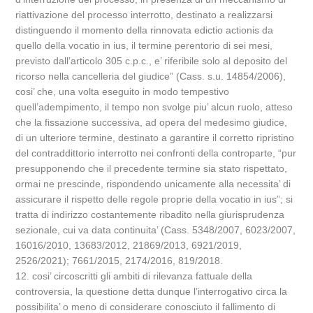
riattivazione del processo interrotto, destinato a realizzarsi
distinguendo il momento della rinnovata edictio actionis da
quello della vocatio in ius, il termine perentorio di sei mesi,
previsto dall’articolo 305 c.p.c., e’ riferibile solo al deposito del
ricorso nella cancelleria del giudice” (Cass. s.u. 14854/2006),
cosi’ che, una volta eseguito in modo tempestivo
quell’adempimento, il tempo non svolge piu’ alcun ruolo, atteso
che la fissazione successiva, ad opera del medesimo giudice,
di un ulteriore termine, destinato a garantire il corretto ripristino
del contraddittorio interrotto nei confronti della controparte, “pur
presupponendo che il precedente termine sia stato rispettato,
ormai ne prescinde, rispondendo unicamente alla necessita’ di
assicurare il rispetto delle regole proprie della vocatio in ius”; si
tratta di indirizzo costantemente ribadito nella giurisprudenza
sezionale, cui va data continuita’ (Cass. 5348/2007, 6023/2007,
16016/2010, 13683/2012, 21869/2013, 6921/2019,
2526/2021); 7661/2015, 2174/2016, 819/2018.
12. cosi’ circoscritti gli ambiti di rilevanza fattuale della
controversia, la questione detta dunque l’interrogativo circa la
possibilita’ o meno di considerare conosciuto il fallimento di