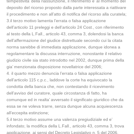
tempestivita’ della riassunzione, il riferimento e’ al momento del
deposito del ricorso proposto dalla parte interessata a riattivare
il procedimento e non all’atto di notifica del ricorso alla curatela;
3.il terzo motivo lamenta l’errata o falsa applicazione
dell’articolo 11 preleggi e dell’articolo 24 Cost., con riferimento
al testo della L.Fall., articolo 43, comma 3, dolendosi la banca
dell’affermazione del giudice distrettuale secondo cui la citata
norma sarebbe di immediata applicazione, dunque idonea a
regolamentare la discussa interruzione, nonostante il relativo
giudizio civile sia stato introdotto nel 2002, dunque prima della
gia’ menzionata disposizione novellatrice del 2006;
4. il quarto mezzo denuncia l’errata o falsa applicazione
dell’articolo 115 c.p.c., laddove la corte ha equivocato la
condotta della banca che, non contestando il ricevimento
dell’avviso del curatore, quale circostanza di fatto, ha
comunque ed in realta’ avversato il significato giuridico che da
essa se ne voleva trarre, senza dunque alcuna acquiescenza
all’eccepita estinzione;
5.il terzo motivo assume una valenza pregiudiziale ed e’
infondato; la modifica della L.Fall., articolo 43, comma 3, trova
applicazione, ai sensi del Decreto Legislativo n. 5 del 2006,