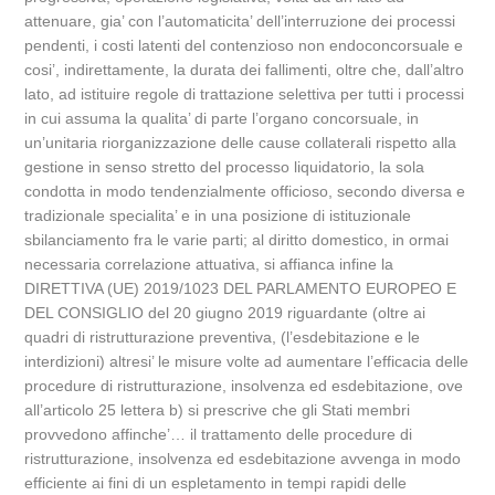
attenuare, gia’ con l’automaticita’ dell’interruzione dei processi
pendenti, i costi latenti del contenzioso non endoconcorsuale e
cosi’, indirettamente, la durata dei fallimenti, oltre che, dall’altro
lato, ad istituire regole di trattazione selettiva per tutti i processi
in cui assuma la qualita’ di parte l’organo concorsuale, in
un’unitaria riorganizzazione delle cause collaterali rispetto alla
gestione in senso stretto del processo liquidatorio, la sola
condotta in modo tendenzialmente officioso, secondo diversa e
tradizionale specialita’ e in una posizione di istituzionale
sbilanciamento fra le varie parti; al diritto domestico, in ormai
necessaria correlazione attuativa, si affianca infine la
DIRETTIVA (UE) 2019/1023 DEL PARLAMENTO EUROPEO E
DEL CONSIGLIO del 20 giugno 2019 riguardante (oltre ai
quadri di ristrutturazione preventiva, (l’esdebitazione e le
interdizioni) altresi’ le misure volte ad aumentare l’efficacia delle
procedure di ristrutturazione, insolvenza ed esdebitazione, ove
all’articolo 25 lettera b) si prescrive che gli Stati membri
provvedono affinche’… il trattamento delle procedure di
ristrutturazione, insolvenza ed esdebitazione avvenga in modo
efficiente ai fini di un espletamento in tempi rapidi delle