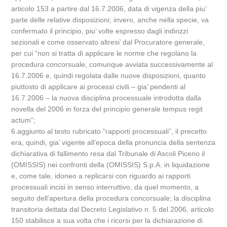
articolo 153 a partire dal 16.7.2006, data di vigenza della piu’
parte delle relative disposizioni; invero, anche nella specie, va
confermato il principio, piu’ volte espresso dagli indirizzi
sezionali e come osservato altresi’ dal Procuratore generale,
per cui “non si tratta di applicare le norme che regolano la
procedura concorsuale, comunque avviata successivamente al
16.7.2006 e, quindi regolata dalle nuove disposizioni, quanto
piuttosto di applicare ai processi civili – gia’ pendenti al
16.7.2006 – la nuova disciplina processuale introdotta dalla
novella del 2006 in forza del principio generale tempus regit
actum”;
6.aggiunto al testo rubricato “rapporti processuali”, il precetto
era, quindi, gia’ vigente all’epoca della pronuncia della sentenza
dichiarativa di fallimento resa dal Tribunale di Ascoli Piceno il
(OMISSIS) nei confronti della (OMISSIS) S.p.A. in liquidazione
e, come tale, idoneo a replicarsi con riguardo ai rapporti
processuali incisi in senso interruttivo, da quel momento, a
seguito dell’apertura della procedura concorsuale; la disciplina
transitoria dettata dal Decreto Legislativo n. 5 del 2006, articolo
150 stabilisce a sua volta che i ricorsi per la dichiarazione di