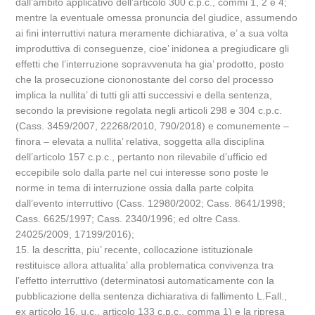
dall’ambito applicativo dell’articolo 300 c.p.c., commi 1, 2 e 4;
mentre la eventuale omessa pronuncia del giudice, assumendo
ai fini interruttivi natura meramente dichiarativa, e’ a sua volta
improduttiva di conseguenze, cioe’ inidonea a pregiudicare gli
effetti che l’interruzione sopravvenuta ha gia’ prodotto, posto
che la prosecuzione ciononostante del corso del processo
implica la nullita’ di tutti gli atti successivi e della sentenza,
secondo la previsione regolata negli articoli 298 e 304 c.p.c.
(Cass. 3459/2007, 22268/2010, 790/2018) e comunemente –
finora – elevata a nullita’ relativa, soggetta alla disciplina
dell’articolo 157 c.p.c., pertanto non rilevabile d’ufficio ed
eccepibile solo dalla parte nel cui interesse sono poste le
norme in tema di interruzione ossia dalla parte colpita
dall’evento interruttivo (Cass. 12980/2002; Cass. 8641/1998;
Cass. 6625/1997; Cass. 2340/1996; ed oltre Cass.
24025/2009, 17199/2016);
15. la descritta, piu’ recente, collocazione istituzionale
restituisce allora attualita’ alla problematica convivenza tra
l’effetto interruttivo (determinatosi automaticamente con la
pubblicazione della sentenza dichiarativa di fallimento L.Fall.,
ex articolo 16, u.c., articolo 133 c.p.c., comma 1) e la ripresa