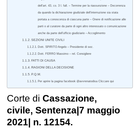
dell’art. 43, co. 3 l. fall. – Termine per la riassunzione – Decorrenza
da quando la dichiarazione giudiziale dell’interruzione sia stata
portata a conoscenza di ciascuna parte – Onere di notificazione alle
parti o al curatore da parte di ogni altro interessato o comunicazione
anche da parte dell’ufficio giudiziario – Accoglimento
SEZIONI UNITE CIVILI
Dott. SPIRITO Angelo – Presidente di sez.
Dott. FERRO Massimo – rel. Consigliere
FATTI DI CAUSA
RAGIONI DELLA DECISIONE
P.Q.M.
Per aprire la pagina facebook @avvrenatodisa Cliccare qui
Corte di
Cassazione,
civile
, Sentenza|7 maggio
2021| n. 12154.