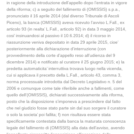
in ragione della introduzione dell’appello dopo l’entrata in vigore
della riforma; c) a seguito del fallimento di (OMISSIS) s.p.a.,
pronunciato il 16 aprile 2014 (dal diverso Tribunale di Ascoli
Piceno), la banca (OMISSIS) aveva ricevuto l’avviso L.Fall., ex
articolo 93 (in realta’ L.Fall., articolo 92) in data 3 maggio 2014,
cosi’ insinuandosi al passivo il 10.6.2014; d) il ricorso in
riassunzione veniva depositato in data 29 aprile 2015, cioe’
posteriormente alla dichiarazione d’interruzione (con
provvedimento della corte d’appello reso all’udienza del 9
dicembre 2014) e notificato al curatore il 25 giugno 2015; e) la
predetta automaticita’ interruttiva trovava luogo nella vicenda,
cui si applicava il precetto della L.Fall., articolo 43, comma 3,
norma processuale introdotta dal Decreto Legislativo n. 5 del
2006 e comunque come tale riferibile anche a fallimenti, come
quello dell'(OMISSIS), dichiarati successivamente alla riforma,
posto che la disposizione s’imponeva a prescindere dal fatto
che nel giudizio fosse stato parte sin dal suo sorgere il curatore
o solo la societa’ poi fallita; f) non risultava essere stata
specificamente contestata dalla banca la maturata conoscenza
legale del fallimento di (OMISSIS) alla data dell’avviso, avendo