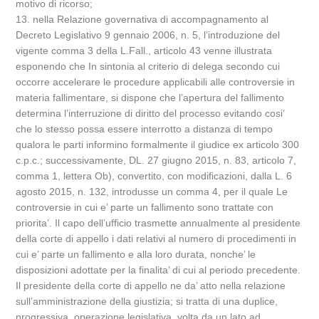
motivo di ricorso;
13. nella Relazione governativa di accompagnamento al
Decreto Legislativo 9 gennaio 2006, n. 5, l’introduzione del
vigente comma 3 della L.Fall., articolo 43 venne illustrata
esponendo che In sintonia al criterio di delega secondo cui
occorre accelerare le procedure applicabili alle controversie in
materia fallimentare, si dispone che l’apertura del fallimento
determina l’interruzione di diritto del processo evitando cosi’
che lo stesso possa essere interrotto a distanza di tempo
qualora le parti informino formalmente il giudice ex articolo 300
c.p.c.; successivamente, DL. 27 giugno 2015, n. 83, articolo 7,
comma 1, lettera Ob), convertito, con modificazioni, dalla L. 6
agosto 2015, n. 132, introdusse un comma 4, per il quale Le
controversie in cui e’ parte un fallimento sono trattate con
priorita’. Il capo dell’ufficio trasmette annualmente al presidente
della corte di appello i dati relativi al numero di procedimenti in
cui e’ parte un fallimento e alla loro durata, nonche’ le
disposizioni adottate per la finalita’ di cui al periodo precedente.
Il presidente della corte di appello ne da’ atto nella relazione
sull’amministrazione della giustizia; si tratta di una duplice,
progressiva, operazione legislativa, volta da un lato ad