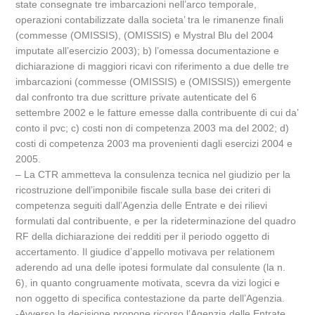
state consegnate tre imbarcazioni nell’arco temporale,
operazioni contabilizzate dalla societa’ tra le rimanenze finali
(commesse (OMISSIS), (OMISSIS) e Mystral Blu del 2004
imputate all’esercizio 2003); b) l’omessa documentazione e
dichiarazione di maggiori ricavi con riferimento a due delle tre
imbarcazioni (commesse (OMISSIS) e (OMISSIS)) emergente
dal confronto tra due scritture private autenticate del 6
settembre 2002 e le fatture emesse dalla contribuente di cui da’
conto il pvc; c) costi non di competenza 2003 ma del 2002; d)
costi di competenza 2003 ma provenienti dagli esercizi 2004 e
2005.
– La CTR ammetteva la consulenza tecnica nel giudizio per la
ricostruzione dell’imponibile fiscale sulla base dei criteri di
competenza seguiti dall’Agenzia delle Entrate e dei rilievi
formulati dal contribuente, e per la rideterminazione del quadro
RF della dichiarazione dei redditi per il periodo oggetto di
accertamento. Il giudice d’appello motivava per relationem
aderendo ad una delle ipotesi formulate dal consulente (la n.
6), in quanto congruamente motivata, scevra da vizi logici e
non oggetto di specifica contestazione da parte dell’Agenzia.
-Avverso la decisione propone ricorso l’Agenzia delle Entrate,