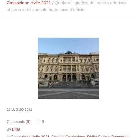
Cassazione civile 2021
/
Qualora il giudice del merito aderisca
al parere del consulente tecnico d’ufficio
12 LUGLIO 2021
Comments (
0
)
0
By
D'Isa