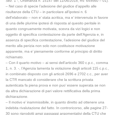
Sez. 1 -, Ordinanza n. 15147 del 11/06/2018, Rv. 649560 – 01).
– Nel caso di specie l’adesione del giudice d’appello alle
risultanze della CTU – in particolare all’ipotesi n. 6
dell’elaborato – non e’ stata acritica, ma e’ intervenuta in favore
di una delle plurime ipotesi di risposta al quesito peritale in
quanto congruamente motivata, scevra da vizi logici e non
oggetto di specifica contestazione da parte dell’Agenzia e, in
assenza di specifica contestazione, l’adesione del giudice del
merito alla perizia non solo non costituisce motivazione
apparente, ma e’ pienamente conforme al principio di diritto
richiamato.
– Con il quarto motivo – ai sensi dell’articolo 360 c.p.c., comma
1, n. 3. -, l’Agenzia lamenta la violazione degli articoli 115 c.p.c.,
in combinato disposto con gli articoli 2696 e 2702 c.c., per aver
la CTR mancato di considerare che la scrittura privata
autenticata fa piena prova e non puo’ essere superata se non
da altra dichiarazione di pari valore rettificativa della prima
dichiarazione.
– Il motivo e’ inammissibile, in quanto diretto ad ottenere una
indebita rivalutazione del fatto. In controricorso, alle pagine 27-
30 sono riprodotti ampi passaggi argomentativi della CTU che