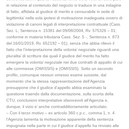
in relazione al contenuto del negozio si traduce in una indagine
di fatto, affidata al giudice di merito e censurabile in sede di
legittimita’ nella sola ipotesi di motivazione inadeguata ovvero di
violazione di canoni legali di interpretazione contrattuale (Cass.
Sez. L, Sentenza n. 15381 del 09/08/2004, Rv. 575326 – 01;
conforme in materia tributaria Cass. Sez. 5 -, Sentenza n. 873
del 16/01/2019, Rv. 652192 – 01), senza che abbia rilievo il
fatto che l’interpretazione della volonta’ negoziale riguardi una
pluralita’ di scritture dai quali il giudice del merito ha fatto
emergere la volonta’ negoziale nei due contratti di appalto di cui
alle commesse (OMISSIS) e (OMISSIS). Sotto un secondo
profilo, comunque nessun omesso esame sussiste, dal
momento che la stessa rappresentazione dell’Agenzia
presuppone che il giudice d’appello abbia esaminato la
questione traendo dalla documentazione, sulla scorta della
CTU, conclusioni interpretative sfavorevoli all’Agenzia e,
dunque, il vizio e’ anche contraddittoriamente articolato.
– Con il terzo motivo – ex articolo 360 c.p.c., comma 1, n. 4
l’Agenzia lamenta la motivazione apparente della sentenza
impugnata nella parte in cui il giudice d’appello ha rinviato alle