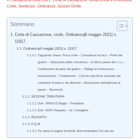
In
Cassazione civile 2021
,
Corte di Cassazione
,
Diritto Civile e Procedura
Civile
,
Sentenze - Ordinanze
,
Sezioni Diritto
Sommario
Corte di Cassazione, civile, Ordinanza|6 maggio 2021| n.
11917.
Ordinanza|6 maggio 2021| n. 11917
Tag/parola chiave: Prova civile – Consulenza tecnica – Poteri del
giudice – Valutazione della consulenza – D’ufficio parere del c.t.u. –
Condivisione da parte del giudice – Obbligo di motivazione –
Insussistenza – Fondamento – Critiche specifiche avanzate dai
consulenti di parte e dai difensori – Motivazione dell’adesione al
parere – Necessità.
SEZIONE TRIBUTARIA
Dott. VIRGILIO Biagio – Presidente
Dott. GORI Pierpaolo – rel. Consigliere
RILEVATO
P.Q.M.
Per aprire la pagina facebook @avvrenatodisa Cliccare qui