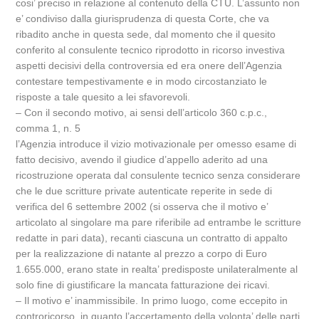
cosi’ preciso in relazione al contenuto della CTU. L’assunto non
e’ condiviso dalla giurisprudenza di questa Corte, che va
ribadito anche in questa sede, dal momento che il quesito
conferito al consulente tecnico riprodotto in ricorso investiva
aspetti decisivi della controversia ed era onere dell’Agenzia
contestare tempestivamente e in modo circostanziato le
risposte a tale quesito a lei sfavorevoli.
– Con il secondo motivo, ai sensi dell’articolo 360 c.p.c.,
comma 1, n. 5
l’Agenzia introduce il vizio motivazionale per omesso esame di
fatto decisivo, avendo il giudice d’appello aderito ad una
ricostruzione operata dal consulente tecnico senza considerare
che le due scritture private autenticate reperite in sede di
verifica del 6 settembre 2002 (si osserva che il motivo e’
articolato al singolare ma pare riferibile ad entrambe le scritture
redatte in pari data), recanti ciascuna un contratto di appalto
per la realizzazione di natante al prezzo a corpo di Euro
1.655.000, erano state in realta’ predisposte unilateralmente al
solo fine di giustificare la mancata fatturazione dei ricavi.
– Il motivo e’ inammissibile. In primo luogo, come eccepito in
controricorso, in quanto l’accertamento della volonta’ delle parti