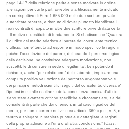
pagg.14-17 della relazione peritale senza motivare in ordine
alle ragioni per cui le parti avrebbero artificiosamente indicato
un corrispettivo di Euro 1.655.000 nelle due scritture private
autenticate reperite, e ritenuto di dover piuttosto identificate i
reali contratti di appalto in altre due scritture prive di data certa.
– Il motivo e’ destituito di fondamento. Si ribadisce che “Qualora
il giudice del merito aderisca al parere del consulente tecnico
d’ufficio, non e’ tenuto ad esporne in modo specifico le ragioni
poiche’ l’accettazione del parere, delineando il percorso logico
della decisione, ne costituisce adeguata motivazione, non
suscettibile di censure in sede di legittimita’, ben potendo il
richiamo, anche “per relationem” dell’elaborato, implicare una
compiuta positiva valutazione del percorso ar-gomentativo e
dei principi e metodi scientifici seguiti dal consulente; diversa e’
l’ipotesi in cui alle risultanze della consulenza tecnica d’ufficio
siano state avanzate critiche specifiche e circostanziate, sia dai
consulenti di parte che dai difensori: in tal caso il giudice del
merito, per non incorrere nel vizio ex articolo 360 c.p.c., n. 5, e’
tenuto a spiegare in maniera puntuale e dettagliata le ragioni
della propria adesione all’una o all’altra conclusione.” (Cass.