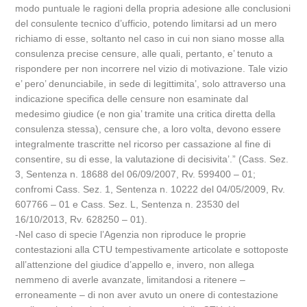
modo puntuale le ragioni della propria adesione alle conclusioni
del consulente tecnico d’ufficio, potendo limitarsi ad un mero
richiamo di esse, soltanto nel caso in cui non siano mosse alla
consulenza precise censure, alle quali, pertanto, e’ tenuto a
rispondere per non incorrere nel vizio di motivazione. Tale vizio
e’ pero’ denunciabile, in sede di legittimita’, solo attraverso una
indicazione specifica delle censure non esaminate dal
medesimo giudice (e non gia’ tramite una critica diretta della
consulenza stessa), censure che, a loro volta, devono essere
integralmente trascritte nel ricorso per cassazione al fine di
consentire, su di esse, la valutazione di decisivita’.” (Cass. Sez.
3, Sentenza n. 18688 del 06/09/2007, Rv. 599400 – 01;
confromi Cass. Sez. 1, Sentenza n. 10222 del 04/05/2009, Rv.
607766 – 01 e Cass. Sez. L, Sentenza n. 23530 del
16/10/2013, Rv. 628250 – 01).
-Nel caso di specie l’Agenzia non riproduce le proprie
contestazioni alla CTU tempestivamente articolate e sottoposte
all’attenzione del giudice d’appello e, invero, non allega
nemmeno di averle avanzate, limitandosi a ritenere –
erroneamente – di non aver avuto un onere di contestazione