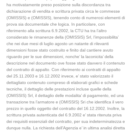
ha motivatamente preso posizione sulla discordanza tra
dichiarazione di vendita e scrittura privata circa le commesse
(OMISSIS) e (OMISSIS), tenendo conto di numerosi elementi di
prova sia documentale che logica. In particolare, con
riferimento alla scrittura 6.9.2002, la CTU ha tra l’altro
considerato le rimanenze della (OMISSIS) Srl, l’impossibilita’
che nei due mesi di luglio agosto un natante di rilevanti
dimensioni fosse stato costruito e finito dal cantiere avuto
riguardo per le sue dimensioni, nonche’ la laconicita’ della
descrizione nel documento ove fosse stato davvero il contenuto
del contratto di appalto. Con riferimento ai contratti di appalto
del 25.11.2003 e 16.12.2002 invece, e’ stato valorizzato il
dettagliato contenuto compreso di elaborati grafici e schede
tecniche, il dettaglio delle prestazioni incluse quelle della
(OMISSIS) Srl, il dettaglio delle modalita’ di pagamento, ed una
transazione tra l’armatore e (OMISSIS) Sri che identifica il vero
prezzo in quello oggetto del contratto del 16.12.2002. Inoltre, la
scrittura privata autenticata del 6.9.2002 e’ stata ritenuta priva
dei requisiti essenziali del contratto, per sua indeterminatezza e
dunque nulla. La richiesta dell’Agenzia e’ in ultima analisi diretta