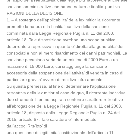
principio della retroattivita’ della legge piu’ favorevole anche alle
sanzioni amministrative che hanno natura e finalita’ punitiva.
RAGIONI DELLA DECISIONE
1. – A sostegno dell’applicabilita’ della lex mitior la ricorrente
premette la natura e la finalita’ punitiva della sanzione
comminata dalla Legge Regionale Puglia n. 11 del 2003,
articolo 18. Tale disposizione avrebbe uno scopo punitivo,
deterrente e repressivo in quanto e’ diretta alla generalita’ dei
consociati e non al mero risarcimento dei danni patrimoniali. La
sanzione pecuniaria varia da un minimo di 2000 Euro a un
massimo di 15.000 Euro, cui si aggiunge la sanzione
accessoria della sospensione dell’attivita’ di vendita in caso di
particolare gravita’ ovvero di recidiva infra annuale.
Su questa premessa, al fine di determinare l’applicazione
retroattiva della lex mitior al caso de quo, il ricorrente individua
due strumenti. Il primo aspira a conferire carattere retroattivo
all’abrogazione della Legge Regionale Puglia n. 11 del 2003,
articolo 18, disposta dalla Legge Regionale Puglia n. 24 del
2015, articolo 67. Tale carattere e’ intermediato
dall’accogliRite’bto’ di
una questione di legittimita’ costituzionale dell’articolo 11