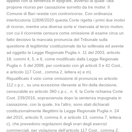
appello con la sentenza in epigrafe, avverso la quale Tata
propone ricorso per cassazione sorretto da tre motivi. Il
Comune di Bari resiste con controricorso. Con ordinanza
interlocutoria 11808/2020 questa Corte rigetta i primi due motivi
di ricorso, mentre una diversa sorte e’ riservata al terzo motivo,
con cui il ricorrente censura come omissione di esame circa un
fatto decisivo la mancata pronuncia del Tribunale sulla
questione di legittimita’ costituzionale da lui sollevata ed avente
ad oggetto la Legge Regionale Puglia n. 11 del 2003, articolo
18, commi 4, 5, e 6, come modificato dalla Legge Regionale
Puglia n. 5 del 2008, per contrasto con gli articoli 3 e 41 Cost.,
e articolo 117 Cost., comma 2, lettera e) e m).
Riqualificato il vizio come omissione di pronuncia ex articolo
112 c.p.c., su una eccezione rilevante ai fini della decisione,
censurabile ex articolo 360 c.p.c., n. 4, la Corte richiama Corte
Cost. 239/2016, sopravvenuta dopo la sentenza impugnata in
cassazione, con la quale, tra l’altro, sono stati dichiarati
costituzionalmente illegittimi la Legge Regionale Puglia n. 24
del 2015, articolo 9, comma 4, e articolo 13, comma 7, lettera
c), che prevedono regolazioni degli orari degli esercizi
commerciali, per violazione dell’articolo 117 Cost., comma 2,