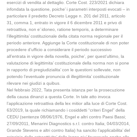
esercizi di vendita al dettaglio. Corte Cost. 223/2021 dichiara
infondata la questione, poiche’ i parametri interposti evocati – in
particolare il predetto Decreto Legge n. 201 del 2011, articolo
31, comma 1, entrato in vigore il 6 dicembre 2011 e privo di
retroattiva, non e’ idoneo, ratione temporis, a determinare
l’illegittimita’ costituzionale della citata norma regionale per il
periodo anteriore. Aggiunge la Corte costituzionale di non poter
procedere d’ufficio a considerare il periodo successivo
all’entrata in vigore della novella, poiche’, per quest’ultimo, la
valutazione di legittimita’ costituzionale della norma non si pone
in rapporto di pregiudizialita’ con le questioni sollevate, non
potendo l’eventuale pronuncia di illegittimita’ costituzionale
rilevare nei giudizi a quibus.
Nel febbraio 2022, Tata presenta istanza per la prosecuzione
della causa dinanzi a questa Corte. In tale atto invoca
l’applicazione retroattiva della lex mitior alla luce di Corte Cost.
63/2019, la quale richiamando i cosiddetti “criteri Engel” della
CEDU (sentenze 08/06/1976, Engel e altri contro Paesi Bassi;
27/09/2011, Menarini Diagnostics s.r.l. contro Italia; 04/03/2014,
Grande Stevens e altri contro Italia) ha sancito l’applicabilita’ del