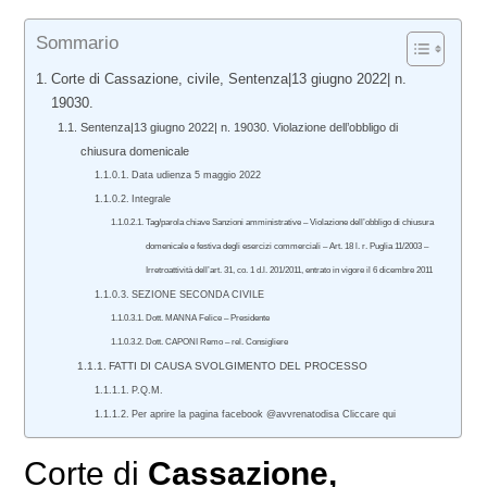
Sommario
Corte di Cassazione, civile, Sentenza|13 giugno 2022| n.
19030.
Sentenza|13 giugno 2022| n. 19030. Violazione dell’obbligo di
chiusura domenicale
Data udienza 5 maggio 2022
Integrale
Tag/parola chiave Sanzioni amministrative – Violazione dell’obbligo di chiusura
domenicale e festiva degli esercizi commerciali – Art. 18 l. r. Puglia 11/2003 –
Irretroattività dell’art. 31, co. 1 d.l. 201/2011, entrato in vigore il 6 dicembre 2011
SEZIONE SECONDA CIVILE
Dott. MANNA Felice – Presidente
Dott. CAPONI Remo – rel. Consigliere
FATTI DI CAUSA SVOLGIMENTO DEL PROCESSO
P.Q.M.
Per aprire la pagina facebook @avvrenatodisa Cliccare qui
Corte di
Cassazione,