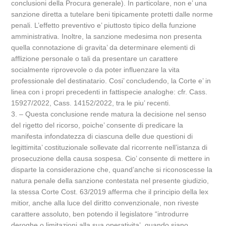
conclusioni della Procura generale). In particolare, non e’ una
sanzione diretta a tutelare beni tipicamente protetti dalle norme
penali. L’effetto preventivo e’ piuttosto tipico della funzione
amministrativa. Inoltre, la sanzione medesima non presenta
quella connotazione di gravita’ da determinare elementi di
afflizione personale o tali da presentare un carattere
socialmente riprovevole o da poter influenzare la vita
professionale del destinatario. Cosi’ concludendo, la Corte e’ in
linea con i propri precedenti in fattispecie analoghe: cfr. Cass.
15927/2022, Cass. 14152/2022, tra le piu’ recenti.
3. – Questa conclusione rende matura la decisione nel senso
del rigetto del ricorso, poiche’ consente di predicare la
manifesta infondatezza di ciascuna delle due questioni di
legittimita’ costituzionale sollevate dal ricorrente nell’istanza di
prosecuzione della causa sospesa. Cio’ consente di mettere in
disparte la considerazione che, quand’anche si riconoscesse la
natura penale della sanzione contestata nel presente giudizio,
la stessa Corte Cost. 63/2019 afferma che il principio della lex
mitior, anche alla luce del diritto convenzionale, non riveste
carattere assoluto, ben potendo il legislatore “introdurre
deroghe o limitazioni alla sua operativita’, quando siano