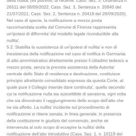
della nullita’ (ex plurimis, di recente: Cass. Sez. 3, Ordinanza n.
26511 del 08/09/2022; Cass. Sez. 3, Sentenza n. 20840 del
21/07/2021; Cass. Sez. 2, Sentenza n. 20418 del 28/09/2020).
Nel caso di specie, la notificazione a mezzo posta
raccomandata scelta dal Comune di Firenze rappresenta
un’ipotesi di difformita’ dal modello legale riconducibile alla
nullita’.
5.2. Stabilita la sussistenza di un’ipotesi di nullita’ e non di
inesistenza della notificazione nel caso di notifica in Germania
di atto amministrativo direttamente presso il cittadino tedesco a
mezzo posta, senza la prevista assistenza della Autorita’
centrale dello Stato di residenza e destinazione, costituisce
principio altrettanto consolidato espresso da questa Corte, al
quale pure il Collegio intende dare continuita’, quello secondo
cui la notificazione nulla sia suscettibile di sanatoria, ogni volta
che sia dimostrato il raggiungimento dello scopo dell’atto che
ne sia affetto. La nullita’ incidente sul procedimento di
notificazione si ritiene sanata, in linea generale, in presenza
della costituzione in giudizio del convenuto, anche se
intervenuta al solo scopo di eccepire la nullita’ della
notificazione dell’atto introduttivo (Cass. Sez. 1, n. 10119 del