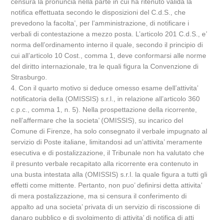
censura la pronuncia nella parte in cui ha ritenuto valida la
notifica effettuata secondo le disposizioni del C.d.S., che
prevedono la facolta’, per l’amministrazione, di notificare i
verbali di contestazione a mezzo posta. L’articolo 201 C.d.S., e’
norma dell’ordinamento interno il quale, secondo il principio di
cui all’articolo 10 Cost., comma 1, deve conformarsi alle norme
del diritto internazionale, tra le quali figura la Convenzione di
Strasburgo.
4. Con il quarto motivo si deduce omesso esame dell’attivita’
notificatoria della (OMISSIS) s.r.l., in relazione all’articolo 360
c.p.c., comma 1, n. 5). Nella prospettazione della ricorrente,
nell’affermare che la societa’ (OMISSIS), su incarico del
Comune di Firenze, ha solo consegnato il verbale impugnato al
servizio di Poste italiane, limitandosi ad un’attivita’ meramente
esecutiva e di postalizzazione, il Tribunale non ha valutato che
il presunto verbale recapitato alla ricorrente era contenuto in
una busta intestata alla (OMISSIS) s.r.l. la quale figura a tutti gli
effetti come mittente. Pertanto, non puo’ definirsi detta attivita’
di mera postalizzazione, ma si censura il conferimento di
appalto ad una societa’ privata di un servizio di riscossione di
danaro pubblico e di svolgimento di attivita’ di notifica di atti