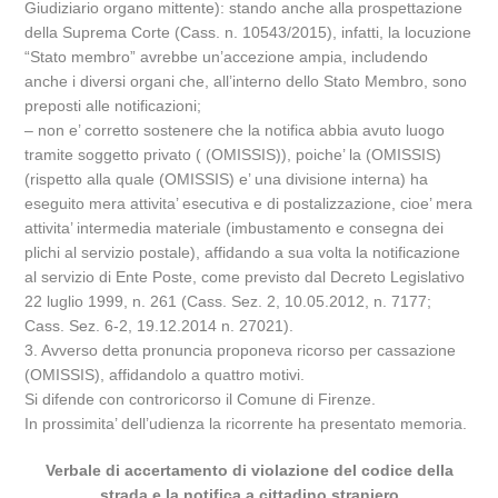
Giudiziario organo mittente): stando anche alla prospettazione
della Suprema Corte (Cass. n. 10543/2015), infatti, la locuzione
“Stato membro” avrebbe un’accezione ampia, includendo
anche i diversi organi che, all’interno dello Stato Membro, sono
preposti alle notificazioni;
– non e’ corretto sostenere che la notifica abbia avuto luogo
tramite soggetto privato ( (OMISSIS)), poiche’ la (OMISSIS)
(rispetto alla quale (OMISSIS) e’ una divisione interna) ha
eseguito mera attivita’ esecutiva e di postalizzazione, cioe’ mera
attivita’ intermedia materiale (imbustamento e consegna dei
plichi al servizio postale), affidando a sua volta la notificazione
al servizio di Ente Poste, come previsto dal Decreto Legislativo
22 luglio 1999, n. 261 (Cass. Sez. 2, 10.05.2012, n. 7177;
Cass. Sez. 6-2, 19.12.2014 n. 27021).
3. Avverso detta pronuncia proponeva ricorso per cassazione
(OMISSIS), affidandolo a quattro motivi.
Si difende con controricorso il Comune di Firenze.
In prossimita’ dell’udienza la ricorrente ha presentato memoria.
Verbale di accertamento di violazione del codice della
strada e la notifica a cittadino straniero