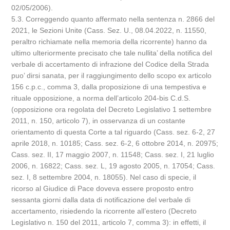
02/05/2006).
5.3. Correggendo quanto affermato nella sentenza n. 2866 del
2021, le Sezioni Unite (Cass. Sez. U., 08.04.2022, n. 11550,
peraltro richiamate nella memoria della ricorrente) hanno da
ultimo ulteriormente precisato che tale nullita’ della notifica del
verbale di accertamento di infrazione del Codice della Strada
puo’ dirsi sanata, per il raggiungimento dello scopo ex articolo
156 c.p.c., comma 3, dalla proposizione di una tempestiva e
rituale opposizione, a norma dell’articolo 204-bis C.d.S.
(opposizione ora regolata del Decreto Legislativo 1 settembre
2011, n. 150, articolo 7), in osservanza di un costante
orientamento di questa Corte a tal riguardo (Cass. sez. 6-2, 27
aprile 2018, n. 10185; Cass. sez. 6-2, 6 ottobre 2014, n. 20975;
Cass. sez. II, 17 maggio 2007, n. 11548; Cass. sez. I, 21 luglio
2006, n. 16822; Cass. sez. L, 19 agosto 2005, n. 17054; Cass.
sez. I, 8 settembre 2004, n. 18055). Nel caso di specie, il
ricorso al Giudice di Pace doveva essere proposto entro
sessanta giorni dalla data di notificazione del verbale di
accertamento, risiedendo la ricorrente all’estero (Decreto
Legislativo n. 150 del 2011, articolo 7, comma 3): in effetti, il