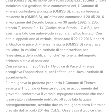
dalla (OMISSIS), divisione della (OMISSIS) s.r.l., societa’ privata
incaricata alla gestione delle contravvenzioni, il Comune di
Firenze contestava alla sig.ra (OMISSIS), cittadina tedesca
residente in (OMISSIS), un’infrazione commessa il 20.05.2016
in violazione del Decreto Legislativo 30 aprile 1992, n. 285,
articolo 7, commi 9 e 14 (Codice della Strada – C.d.S.), per
aver transitato con autoveicolo in zona a traffico limitato. Con
atto di opposizione al verbale, depositato il 22.12.2016 innanzi
al Giudice di pace di Firenze, la sig.ra (OMISSIS) censurava,
tra l’altro, la validita’ del verbale di contestazione per
l’inesistenza della notifica, nonche’ l’erroneita’ dell’importo
richiesto a titolo di sanzione.
Con sentenza n. 2864/2017 il Giudice di Pace di Firenze
accoglieva l’opposizione e, per l’effetto, annullava il verbale di
accertamento.
2. Impugnava la predetta pronuncia il Comune di Firenze
innanzi al Tribunale di Firenze il quale, in accoglimento del
gravame, confermava il verbale impugnato ritenendo che esso
fosse stato validamente notificato all’appellata la quale,
conseguentemente, avrebbe dovuto impugnare entro il termine
previsto dall’articolo 204-bis C.d.S.. Osservava il giudice che: