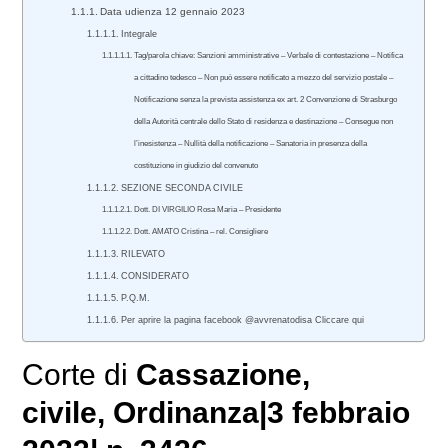
Data udienza 12 gennaio 2023
Integrale
Tag/parola chiave: Sanzioni amministrative – Verbale di contestazione – Notifica
a cittadino tedesco – Non può essere notificato a mezzo del servizio postale –
Notificazione senza la prevista assistenza ex art. 2 Convenzione di Strasburgo
della Autorità centrale dello Stato di residenza e destinazione – Consegue non
l’inesistenza – Nullità della notificazione – Sanatoria in presenza della
costituzione in giudizio del convenuto
SEZIONE SECONDA CIVILE
Dott. DI VIRGILIO Rosa Maria – Presidente
Dott. AMATO Cristina – rel. Consigliere
RILEVATO
CONSIDERATO
P.Q.M.
Per aprire la pagina facebook @avvrenatodisa Cliccare qui
Corte di
Cassazione
,
civile
, Ordinanza|3 febbraio