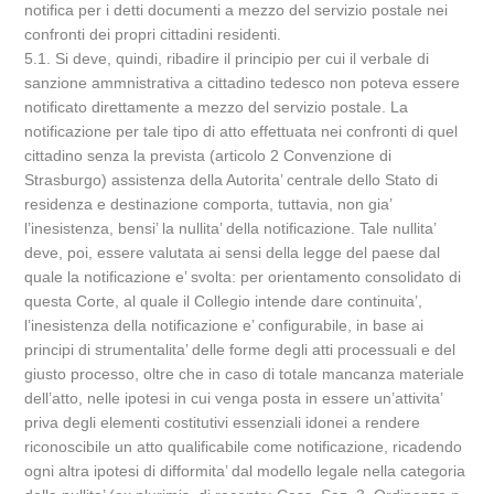
notifica per i detti documenti a mezzo del servizio postale nei
confronti dei propri cittadini residenti.
5.1. Si deve, quindi, ribadire il principio per cui il verbale di
sanzione ammnistrativa a cittadino tedesco non poteva essere
notificato direttamente a mezzo del servizio postale. La
notificazione per tale tipo di atto effettuata nei confronti di quel
cittadino senza la prevista (articolo 2 Convenzione di
Strasburgo) assistenza della Autorita’ centrale dello Stato di
residenza e destinazione comporta, tuttavia, non gia’
l’inesistenza, bensi’ la nullita’ della notificazione. Tale nullita’
deve, poi, essere valutata ai sensi della legge del paese dal
quale la notificazione e’ svolta: per orientamento consolidato di
questa Corte, al quale il Collegio intende dare continuita’,
l’inesistenza della notificazione e’ configurabile, in base ai
principi di strumentalita’ delle forme degli atti processuali e del
giusto processo, oltre che in caso di totale mancanza materiale
dell’atto, nelle ipotesi in cui venga posta in essere un’attivita’
priva degli elementi costitutivi essenziali idonei a rendere
riconoscibile un atto qualificabile come notificazione, ricadendo
ogni altra ipotesi di difformita’ dal modello legale nella categoria