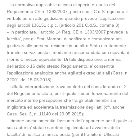
– la normativa applicabile al caso di specie e’ quella del
Regolamento CE n. 1393/2007, posto che il C.d.S. equipara il
verbale ad un atto giudiziario quando prevede l’applicazione
degli articoli 136151 c.p.c. (articolo 201 C.d.S., comma 3);
– in particolare, l’articolo 14 Reg. CE n. 1393/2007 prevede la
facolta’, per gli Stati Membri, di notificare o comunicare atti
giudiziari alle persone residenti in un altro Stato direttamente
tramite i servizi postali, mediante raccomandata con ricevuta di
ritorno o mezzo equivalente. Di tale disposizione, a norma
dell’articolo 16 dello stesso Regolamento, e’ consentita
l’applicazione analogica anche agli atti extragiudiziali (Cass. n.
22001 del 15.05.2018);
– siffatta interpretazione trova conforto nel considerando n. 2
del Regolamento citato, per il quale il buon funzionamento del
mercato interno presuppone che fra gli Stati membri sia
migliorata ed accelerata la trasmissione degli atti (cfr. anche
Cass. Sez. 3, n. 11140 del 29.05.2015);
– rimane anche smentito l’assunto dell’opponente per il quale la
sola autorita’ statale sarebbe legittimata ad avvalersi della
facolta’ di notifica a mezzo posta (per il tramite di Ufficiale