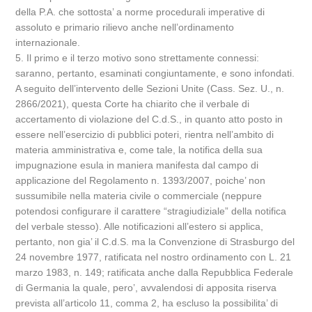
della P.A. che sottosta’ a norme procedurali imperative di
assoluto e primario rilievo anche nell’ordinamento
internazionale.
5. Il primo e il terzo motivo sono strettamente connessi:
saranno, pertanto, esaminati congiuntamente, e sono infondati.
A seguito dell’intervento delle Sezioni Unite (Cass. Sez. U., n.
2866/2021), questa Corte ha chiarito che il verbale di
accertamento di violazione del C.d.S., in quanto atto posto in
essere nell’esercizio di pubblici poteri, rientra nell’ambito di
materia amministrativa e, come tale, la notifica della sua
impugnazione esula in maniera manifesta dal campo di
applicazione del Regolamento n. 1393/2007, poiche’ non
sussumibile nella materia civile o commerciale (neppure
potendosi configurare il carattere “stragiudiziale” della notifica
del verbale stesso). Alle notificazioni all’estero si applica,
pertanto, non gia’ il C.d.S. ma la Convenzione di Strasburgo del
24 novembre 1977, ratificata nel nostro ordinamento con L. 21
marzo 1983, n. 149; ratificata anche dalla Repubblica Federale
di Germania la quale, pero’, avvalendosi di apposita riserva
prevista all’articolo 11, comma 2, ha escluso la possibilita’ di