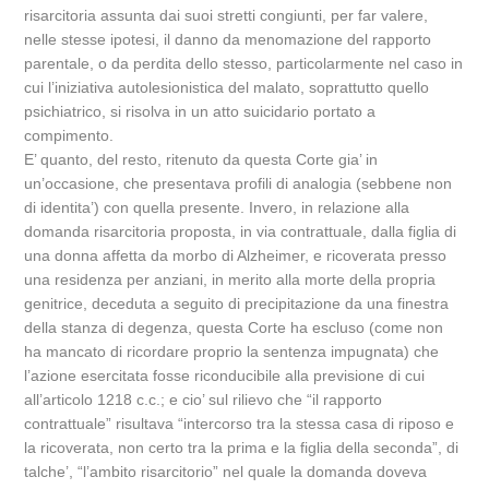
risarcitoria assunta dai suoi stretti congiunti, per far valere,
nelle stesse ipotesi, il danno da menomazione del rapporto
parentale, o da perdita dello stesso, particolarmente nel caso in
cui l’iniziativa autolesionistica del malato, soprattutto quello
psichiatrico, si risolva in un atto suicidario portato a
compimento.
E’ quanto, del resto, ritenuto da questa Corte gia’ in
un’occasione, che presentava profili di analogia (sebbene non
di identita’) con quella presente. Invero, in relazione alla
domanda risarcitoria proposta, in via contrattuale, dalla figlia di
una donna affetta da morbo di Alzheimer, e ricoverata presso
una residenza per anziani, in merito alla morte della propria
genitrice, deceduta a seguito di precipitazione da una finestra
della stanza di degenza, questa Corte ha escluso (come non
ha mancato di ricordare proprio la sentenza impugnata) che
l’azione esercitata fosse riconducibile alla previsione di cui
all’articolo 1218 c.c.; e cio’ sul rilievo che “il rapporto
contrattuale” risultava “intercorso tra la stessa casa di riposo e
la ricoverata, non certo tra la prima e la figlia della seconda”, di
talche’, “l’ambito risarcitorio” nel quale la domanda doveva