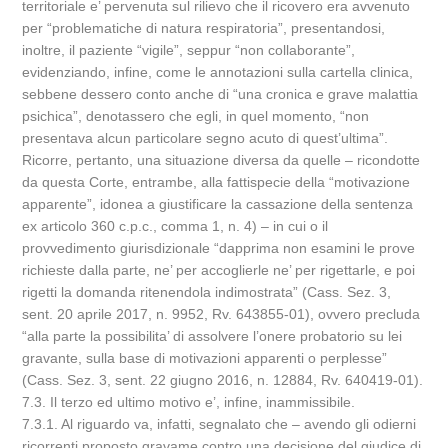
territoriale e’ pervenuta sul rilievo che il ricovero era avvenuto
per “problematiche di natura respiratoria”, presentandosi,
inoltre, il paziente “vigile”, seppur “non collaborante”,
evidenziando, infine, come le annotazioni sulla cartella clinica,
sebbene dessero conto anche di “una cronica e grave malattia
psichica”, denotassero che egli, in quel momento, “non
presentava alcun particolare segno acuto di quest’ultima”.
Ricorre, pertanto, una situazione diversa da quelle – ricondotte
da questa Corte, entrambe, alla fattispecie della “motivazione
apparente”, idonea a giustificare la cassazione della sentenza
ex articolo 360 c.p.c., comma 1, n. 4) – in cui o il
provvedimento giurisdizionale “dapprima non esamini le prove
richieste dalla parte, ne’ per accoglierle ne’ per rigettarle, e poi
rigetti la domanda ritenendola indimostrata” (Cass. Sez. 3,
sent. 20 aprile 2017, n. 9952, Rv. 643855-01), ovvero precluda
“alla parte la possibilita’ di assolvere l’onere probatorio su lei
gravante, sulla base di motivazioni apparenti o perplesse”
(Cass. Sez. 3, sent. 22 giugno 2016, n. 12884, Rv. 640419-01).
7.3. Il terzo ed ultimo motivo e’, infine, inammissibile.
7.3.1. Al riguardo va, infatti, segnalato che – avendo gli odierni
ricorrenti proposto gravame contro una decisione del giudice di