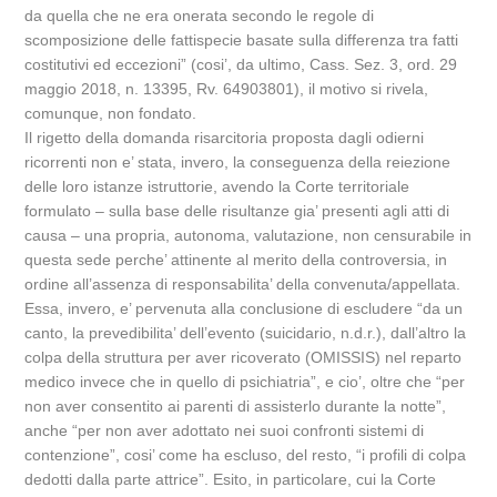
da quella che ne era onerata secondo le regole di
scomposizione delle fattispecie basate sulla differenza tra fatti
costitutivi ed eccezioni” (cosi’, da ultimo, Cass. Sez. 3, ord. 29
maggio 2018, n. 13395, Rv. 64903801), il motivo si rivela,
comunque, non fondato.
Il rigetto della domanda risarcitoria proposta dagli odierni
ricorrenti non e’ stata, invero, la conseguenza della reiezione
delle loro istanze istruttorie, avendo la Corte territoriale
formulato – sulla base delle risultanze gia’ presenti agli atti di
causa – una propria, autonoma, valutazione, non censurabile in
questa sede perche’ attinente al merito della controversia, in
ordine all’assenza di responsabilita’ della convenuta/appellata.
Essa, invero, e’ pervenuta alla conclusione di escludere “da un
canto, la prevedibilita’ dell’evento (suicidario, n.d.r.), dall’altro la
colpa della struttura per aver ricoverato (OMISSIS) nel reparto
medico invece che in quello di psichiatria”, e cio’, oltre che “per
non aver consentito ai parenti di assisterlo durante la notte”,
anche “per non aver adottato nei suoi confronti sistemi di
contenzione”, cosi’ come ha escluso, del resto, “i profili di colpa
dedotti dalla parte attrice”. Esito, in particolare, cui la Corte