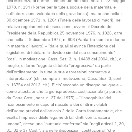
dell’esistenza di norme – contenute non solo nella L. 22 maggio
1978, n. 194 (Norme per la tutela sociale della maternita’ e
sull’interruzione volontaria della gravidanza), ma anche nella L.
30 dicembre 1971, n. 1204 (Tutela delle lavoratrici madri), nel
relativo regolamento di esecuzione, ovvero il Decreto del
Presidente della Repubblica 25 novembre 1976, n. 1026, oltre
che nella L. 9 dicembre 1977, n. 903 (Parita’ tra uomini e donne
in materia di lavoro) – “dalle quali si evince l’intenzione del
legislatore di tutelare l’individuo sin dal suo concepimento”
(cosi’, in motivazione, Cass. Sez. 3, n. 14488 del 2004, cit.), o
meglio, di farne “oggetto di tutela “progressiva” da parte
dell’ordinamento, in tutte le sue espressioni normative e
interpretative” (cfr., sempre in motivazione, Cass. Sez. 3, sent.
n. 16754 del 2012, cit.). E cio’ secondo un disegno nel quale –
come attesta anche la giurisprudenza costituzionale (a partire
da Corte Cost., sent. n. 27 del 1975) – “l’innegabilita’ del
riconoscimento in capo al nascituro dei diritti inviolabili
dell’uomo previsti dall’articolo 2 della Carta fondamentale, che
esalta l’imprescindibile legame di tali diritti con la natura
umana”, riceve una “puntuale conferma” sia “negli articoli 2, 30,
31, 32 e 37 Cost.”, sia nelle disposizioni costituzionali “che