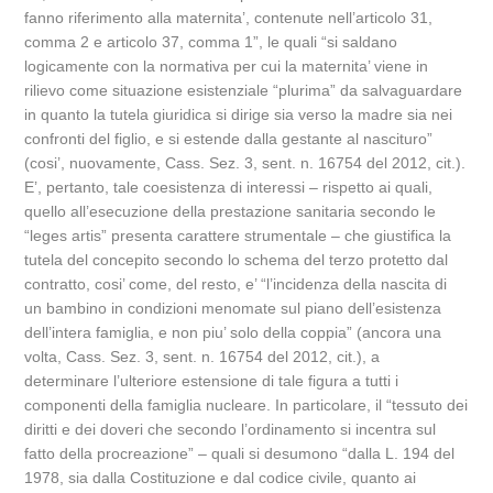
fanno riferimento alla maternita’, contenute nell’articolo 31,
comma 2 e articolo 37, comma 1”, le quali “si saldano
logicamente con la normativa per cui la maternita’ viene in
rilievo come situazione esistenziale “plurima” da salvaguardare
in quanto la tutela giuridica si dirige sia verso la madre sia nei
confronti del figlio, e si estende dalla gestante al nascituro”
(cosi’, nuovamente, Cass. Sez. 3, sent. n. 16754 del 2012, cit.).
E’, pertanto, tale coesistenza di interessi – rispetto ai quali,
quello all’esecuzione della prestazione sanitaria secondo le
“leges artis” presenta carattere strumentale – che giustifica la
tutela del concepito secondo lo schema del terzo protetto dal
contratto, cosi’ come, del resto, e’ “l’incidenza della nascita di
un bambino in condizioni menomate sul piano dell’esistenza
dell’intera famiglia, e non piu’ solo della coppia” (ancora una
volta, Cass. Sez. 3, sent. n. 16754 del 2012, cit.), a
determinare l’ulteriore estensione di tale figura a tutti i
componenti della famiglia nucleare. In particolare, il “tessuto dei
diritti e dei doveri che secondo l’ordinamento si incentra sul
fatto della procreazione” – quali si desumono “dalla L. 194 del
1978, sia dalla Costituzione e dal codice civile, quanto ai