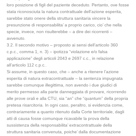
loro posizione di figli del paziente deceduto. Pertanto, ove fosse
stata riconosciuta la natura contrattuale dell’azione esperita,
sarebbe stato onere della struttura sanitaria vincere la
presunzione di responsabilita’ a proprio carico, cio’ che nella
specie, invece, non risulterebbe – a dire dei ricorrenti –
avvenuto.
3.2. Il secondo motivo – proposto ai sensi dell’articolo 360
c.p.c., comma 1, n. 3) – ipotizza “violazione e/o falsa
applicazione” degli articoli 2043 e 2697 c.c., in relazione
all’articolo 112 c.p.c..
Si assume, in questo caso, che – anche a ritenere l’azione
esperita di natura extracontrattuale – la sentenza impugnata
sarebbe comunque illegittima, non avendo i due giudici di
merito permesso alla parte danneggiata di provare, ricorrendo
alle prove orali e alla CTU, sia “an” che “quantum” della propria
pretesa risarcitoria. In ogni caso, peraltro, si evidenzia come,
contrariamente a quanto ritenuto dalla Corte territoriale, dagli
atti di causa fosse comunque ricavabile la prova della
sussistenza della responsabilita’ extracontrattuale della
struttura sanitaria convenuta, poiche’ dalla documentazione