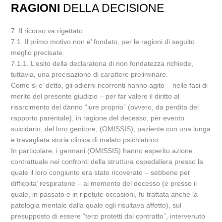
RAGIONI
DELLA DECISIONE
7. Il ricorso va rigettato.
7.1. Il primo motivo non e’ fondato, per le ragioni di seguito
meglio precisate.
7.1.1. L’esito della declaratoria di non fondatezza richiede,
tuttavia, una precisazione di carattere preliminare.
Come si e’ detto, gli odierni ricorrenti hanno agito – nelle fasi di
merito del presente giudizio – per far valere il diritto al
risarcimento del danno “iure proprio” (ovvero, da perdita del
rapporto parentale), in ragione del decesso, per evento
suicidario, del loro genitore, (OMISSIS), paziente con una lunga
e travagliata storia clinica di malato psichiatrico.
In particolare, i germani (OMISSIS) hanno esperito azione
contrattuale nei confronti della struttura ospedaliera presso la
quale il loro congiunto era stato ricoverato – sebbene per
difficolta’ respiratorie – al momento del decesso (e presso il
quale, in passato e in ripetute occasioni, fu trattata anche la
patologia mentale dalla quale egli risultava affetto), sul
presupposto di essere “terzi protetti dal contratto”, intervenuto