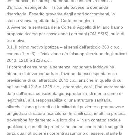
testimoniale, ne’ all’espletamento di consulenza tecnica
d’ufficio, respingendo il Tribunale pavese la domanda
risarcitoria. Esperito gravame dagli attori soccombenti, lo
stesso veniva rigettato dalla Corte meneghina.
3. Avverso la sentenza della Corte di Appello di Milano hanno
proposto ricorso per cassazione i germani (OMISSIS), sulla di
tre motivi.
3.1. Il primo motivo ipotizza – ai sensi dell’articolo 360 c.p.c.,
comma 1, n. 3) – “violazione e/o falsa applicazione degli articoli
2043, 1218 e 1228 c.c..
I ricorrenti censurano la sentenza impugnata laddove ha
ritenuto di dover inquadrare l’azione da essi esperita nella
previsione di cui all’articolo 2043 c.c., anziche’ in quella di cui
agli articoli 1218 e 1228 c.c., ignorando, cosi’, l’inquadramento
dato dall’ormai consolidata giurisprudenza, di merito come di
legittimita’, alla responsabilita’ di una struttura sanitaria,
allorche’ siano gli eredi o i familiari del paziente a promuovere
un giudizio di natura risarcitoria. In simili casi, infatti, la pretesa
troverebbe fondamento – a loro dire – in un contatto sociale
qualificato, con effetti protettivi anche nei confronti di soggetti
terzi, quali gli odierni ricorrenti assumono di essere, stante la