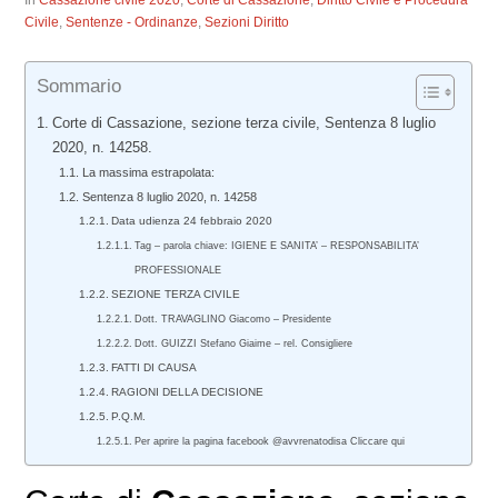
In
Cassazione civile 2020
,
Corte di Cassazione
,
Diritto Civile e Procedura
Civile
,
Sentenze - Ordinanze
,
Sezioni Diritto
Sommario
Corte di Cassazione, sezione terza civile, Sentenza 8 luglio
2020, n. 14258.
La massima estrapolata:
Sentenza 8 luglio 2020, n. 14258
Data udienza 24 febbraio 2020
Tag – parola chiave: IGIENE E SANITA’ – RESPONSABILITA’
PROFESSIONALE
SEZIONE TERZA CIVILE
Dott. TRAVAGLINO Giacomo – Presidente
Dott. GUIZZI Stefano Giaime – rel. Consigliere
FATTI DI CAUSA
RAGIONI DELLA DECISIONE
P.Q.M.
Per aprire la pagina facebook @avvrenatodisa Cliccare qui