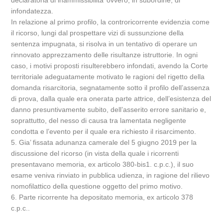
declaratoria di inammissibilita’ ovvero, in subordine, di
infondatezza.
In relazione al primo profilo, la controricorrente evidenzia come
il ricorso, lungi dal prospettare vizi di sussunzione della
sentenza impugnata, si risolva in un tentativo di operare un
rinnovato apprezzamento delle risultanze istruttorie. In ogni
caso, i motivi proposti risulterebbero infondati, avendo la Corte
territoriale adeguatamente motivato le ragioni del rigetto della
domanda risarcitoria, segnatamente sotto il profilo dell’assenza
di prova, dalla quale era onerata parte attrice, dell’esistenza del
danno presuntivamente subito, dell’asserito errore sanitario e,
soprattutto, del nesso di causa tra lamentata negligente
condotta e l’evento per il quale era richiesto il risarcimento.
5. Gia’ fissata adunanza camerale del 5 giugno 2019 per la
discussione del ricorso (in vista della quale i ricorrenti
presentavano memoria, ex articolo 380-bis1. c.p.c.), il suo
esame veniva rinviato in pubblica udienza, in ragione del rilievo
nomofilattico della questione oggetto del primo motivo.
6. Parte ricorrente ha depositato memoria, ex articolo 378
c.p.c..