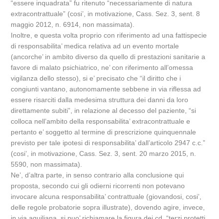
“essere inquadrata” fu ritenuto “necessariamente di natura
extracontrattuale” (cosi’, in motivazione, Cass. Sez. 3, sent. 8
maggio 2012, n. 6914, non massimata).
Inoltre, e questa volta proprio con riferimento ad una fattispecie
di responsabilita’ medica relativa ad un evento mortale
(ancorche’ in ambito diverso da quello di prestazioni sanitarie a
favore di malato psichiatrico, ne’ con riferimento all’omessa
vigilanza dello stesso), si e’ precisato che “il diritto che i
congiunti vantano, autonomamente sebbene in via riflessa ad
essere risarciti dalla medesima struttura dei danni da loro
direttamente subiti”, in relazione al decesso del paziente, “si
colloca nell’ambito della responsabilita’ extracontrattuale e
pertanto e’ soggetto al termine di prescrizione quinquennale
previsto per tale ipotesi di responsabilita’ dall’articolo 2947 c.c.”
(cosi’, in motivazione, Cass. Sez. 3, sent. 20 marzo 2015, n.
5590, non massimata).
Ne’, d’altra parte, in senso contrario alla conclusione qui
proposta, secondo cui gli odierni ricorrenti non potevano
invocare alcuna responsabilita’ contrattuale (giovandosi, cosi’,
delle regole probatorie sopra illustrate), dovendo agire, invece,
in via aquiliana, si puo’ richiamare la figura dei cd. “terzi protetti