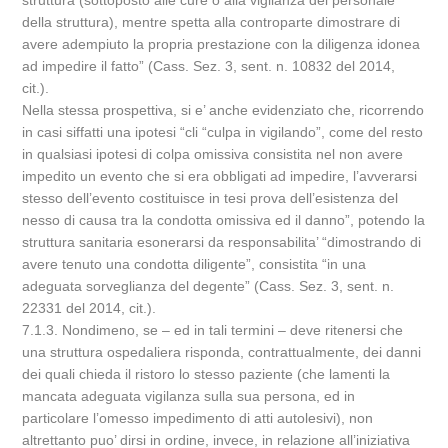
struttura (sottoposto alle cure o alla vigilanza del personale
della struttura), mentre spetta alla controparte dimostrare di
avere adempiuto la propria prestazione con la diligenza idonea
ad impedire il fatto” (Cass. Sez. 3, sent. n. 10832 del 2014,
cit.).
Nella stessa prospettiva, si e’ anche evidenziato che, ricorrendo
in casi siffatti una ipotesi “cli “culpa in vigilando”, come del resto
in qualsiasi ipotesi di colpa omissiva consistita nel non avere
impedito un evento che si era obbligati ad impedire, l’avverarsi
stesso dell’evento costituisce in tesi prova dell’esistenza del
nesso di causa tra la condotta omissiva ed il danno”, potendo la
struttura sanitaria esonerarsi da responsabilita’ “dimostrando di
avere tenuto una condotta diligente”, consistita “in una
adeguata sorveglianza del degente” (Cass. Sez. 3, sent. n.
22331 del 2014, cit.).
7.1.3. Nondimeno, se – ed in tali termini – deve ritenersi che
una struttura ospedaliera risponda, contrattualmente, dei danni
dei quali chieda il ristoro lo stesso paziente (che lamenti la
mancata adeguata vigilanza sulla sua persona, ed in
particolare l’omesso impedimento di atti autolesivi), non
altrettanto puo’ dirsi in ordine, invece, in relazione all’iniziativa