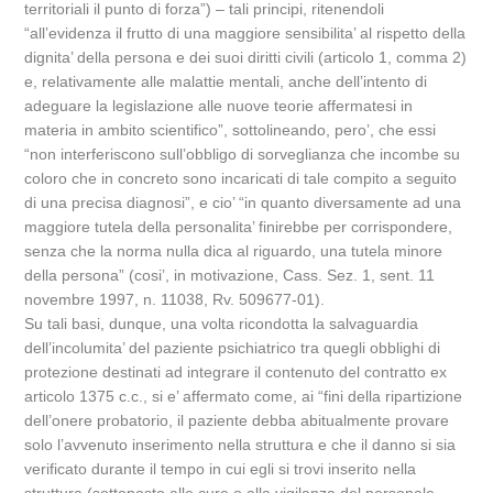
territoriali il punto di forza”) – tali principi, ritenendoli
“all’evidenza il frutto di una maggiore sensibilita’ al rispetto della
dignita’ della persona e dei suoi diritti civili (articolo 1, comma 2)
e, relativamente alle malattie mentali, anche dell’intento di
adeguare la legislazione alle nuove teorie affermatesi in
materia in ambito scientifico”, sottolineando, pero’, che essi
“non interferiscono sull’obbligo di sorveglianza che incombe su
coloro che in concreto sono incaricati di tale compito a seguito
di una precisa diagnosi”, e cio’ “in quanto diversamente ad una
maggiore tutela della personalita’ finirebbe per corrispondere,
senza che la norma nulla dica al riguardo, una tutela minore
della persona” (cosi’, in motivazione, Cass. Sez. 1, sent. 11
novembre 1997, n. 11038, Rv. 509677-01).
Su tali basi, dunque, una volta ricondotta la salvaguardia
dell’incolumita’ del paziente psichiatrico tra quegli obblighi di
protezione destinati ad integrare il contenuto del contratto ex
articolo 1375 c.c., si e’ affermato come, ai “fini della ripartizione
dell’onere probatorio, il paziente debba abitualmente provare
solo l’avvenuto inserimento nella struttura e che il danno si sia
verificato durante il tempo in cui egli si trovi inserito nella