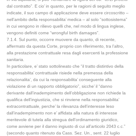
dal contratto”. E cio’ in quanto, per le ragioni di seguito meglio
indicate, il suo campo di applicazione deve essere circoscritto –
nell’ambito della responsabilita’ medica – al solo “sottosistema”
in cui vengono in rilievo quelli che, nel modo di lingua inglese,
vengono definiti come “wrongful birth damages”.
7.1.4. Sul punto, occorre muovere da quanto, di recente,
affermato da questa Corte, proprio con riferimento, tra l’altro,
alla prestazione contrattuale resa dagli esercenti la professione
sanitaria.
In particolare, e’ stato sottolineato che “il tratto distintivo della
responsabilita’ contrattuale risiede nella premessa della
relazionalita’, da cui la responsabilita’ conseguente alla
violazione di un rapporto obbligatorio”, sicche’ il “danno
derivante dall’inadempimento dell’obbligazione non richiede la
qualifica dell’ingiustizia, che si rinviene nella responsabilita’
extracontrattuale, perche’ la rilevanza dell’interesse leso
dall’inadempimento non e’ affidata alla natura di interesse
meritevole di tutela alla stregua dell’ordinamento giuridico,
come avviene per il danno ingiusto di cui all’articolo 2043 c.c.”
(secondo quanto ritenuto da Cass. Sez. Un., sent. 22 luglio