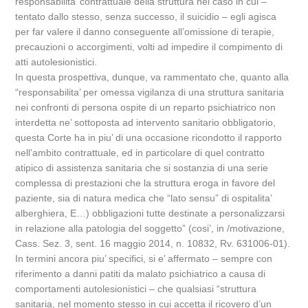
responsabilita’ contrattuale della struttura nel caso in cui –
tentato dallo stesso, senza successo, il suicidio – egli agisca
per far valere il danno conseguente all’omissione di terapie,
precauzioni o accorgimenti, volti ad impedire il compimento di
atti autolesionistici.
In questa prospettiva, dunque, va rammentato che, quanto alla
“responsabilita’ per omessa vigilanza di una struttura sanitaria
nei confronti di persona ospite di un reparto psichiatrico non
interdetta ne’ sottoposta ad intervento sanitario obbligatorio,
questa Corte ha in piu’ di una occasione ricondotto il rapporto
nell’ambito contrattuale, ed in particolare di quel contratto
atipico di assistenza sanitaria che si sostanzia di una serie
complessa di prestazioni che la struttura eroga in favore del
paziente, sia di natura medica che “lato sensu” di ospitalita’
alberghiera, E…) obbligazioni tutte destinate a personalizzarsi
in relazione alla patologia del soggetto” (cosi’, in /motivazione,
Cass. Sez. 3, sent. 16 maggio 2014, n. 10832, Rv. 631006-01).
In termini ancora piu’ specifici, si e’ affermato – sempre con
riferimento a danni patiti da malato psichiatrico a causa di
comportamenti autolesionistici – che qualsiasi “struttura
sanitaria, nel momento stesso in cui accetta il ricovero d’un