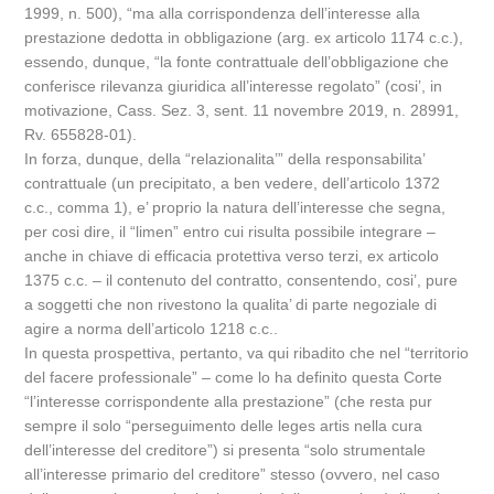
1999, n. 500), “ma alla corrispondenza dell’interesse alla
prestazione dedotta in obbligazione (arg. ex articolo 1174 c.c.),
essendo, dunque, “la fonte contrattuale dell’obbligazione che
conferisce rilevanza giuridica all’interesse regolato” (cosi’, in
motivazione, Cass. Sez. 3, sent. 11 novembre 2019, n. 28991,
Rv. 655828-01).
In forza, dunque, della “relazionalita’” della responsabilita’
contrattuale (un precipitato, a ben vedere, dell’articolo 1372
c.c., comma 1), e’ proprio la natura dell’interesse che segna,
per cosi dire, il “limen” entro cui risulta possibile integrare –
anche in chiave di efficacia protettiva verso terzi, ex articolo
1375 c.c. – il contenuto del contratto, consentendo, cosi’, pure
a soggetti che non rivestono la qualita’ di parte negoziale di
agire a norma dell’articolo 1218 c.c..
In questa prospettiva, pertanto, va qui ribadito che nel “territorio
del facere professionale” – come lo ha definito questa Corte
“l’interesse corrispondente alla prestazione” (che resta pur
sempre il solo “perseguimento delle leges artis nella cura
dell’interesse del creditore”) si presenta “solo strumentale
all’interesse primario del creditore” stesso (ovvero, nel caso