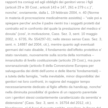
rapporti tra coniugi ed agli obblighi dei genitori verso i figli
(articoli 29 e 30 Cost.; articoli 143 e 147, 261 e 279 c.c.)”,
nonche’, ovviamente, dalla L. 19 febbraio 2004, n. 40 (Norme
in materia di procreazione medicalmente assistita) – “vale poi a
spiegare perche’ anche il padre rientri tra i soggetti protetti dal
contratto ed in confronto del quale la prestazione del medico e’
dovuta” (cosi’, in motivazione, Cass. Sez. 3, sent. 10 maggio
2002, n. 6735, Rv. 554297-01; nello stesso senso Cass. Sez. 3,
sent. n. 14887 del 2004, cit.), mentre quanto agli eventuali
germani del nato disabile, il fondamento dell’effetto protettivo e’
stato ravvisato, nuovamente sulla scorta della normativa –
innanzitutto di livello costituzionale (articolo 29 Cost.), ma pure
sovranazionale (articolo 8 della Convenzione Europea per
salvaguardia dei diritti dell’uomo e delle liberta’ fondamentali) –
a tutela della famiglia, “nella inevitabile, minor disponibilita’ dei
genitori nei loro confronti, in ragione del maggior tempo
necessariamente dedicato al figlio affetto da handicap, nonche’
nella diminuita possibilita’ di godere di un rapporto parentale
con i genitori stessi costantemente caratterizzato da serenita’ e
distensione” (Cass. Sez. 3, sent. n. 16754 del 2012, cit.).