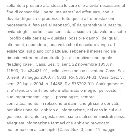
soltanto a prestare alla stessa le cure e le attivita’ necessarie al
fine di consentirle il parto, ma altresi’ ad effettuare, con la
dovuta diligenza e prudenza, tutte quelle altre prestazioni
necessarie al feto (ed al neonato), si’ da garantirne la nascita,
evitandogli – nei limiti consentiti dalla scienza (da valutarsi sotto
il profilo della perizia) – qualsiasi possibile danno”, dei quali,
altrimenti, rispondera’, una volta che il nascituro venga ad
esistenza, sul piano contrattuale, sebbene il medesimo sia
rimasto estraneo al contratto (cosi’ in motivazione, quale
“leading case”, Cass. Sez. 3, sent. 22 novembre 1993, n.
11503, Rv. 484431-01; nello stesso senso si vedano Cass. Sez.
3, sent. 9 maggio 2000, n. 5881, Rv. 536304-01; Cass. Sez. 3,
sent. 29 luglio 2004, n. 14488, Rv. 575702-01). Analogamente,
si e’ ritenuto che il neonato malformato o meglio, per costui, i
suoi rappresentati legali – possa agire, sempre
contrattualmente, in relazione ai danni che gli siano derivati,
per violazione dell’obbligo di informazione, nel caso in cui alla
genitrice, durante la gestazione, siano stati somministrati senza
adeguata informazione farmaci che abbiano provocato
malformazioni al concepito (Cass. Sez. 3, sent. 11 maggio