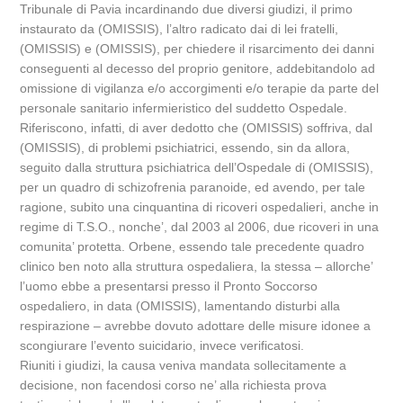
Tribunale di Pavia incardinando due diversi giudizi, il primo
instaurato da (OMISSIS), l’altro radicato dai di lei fratelli,
(OMISSIS) e (OMISSIS), per chiedere il risarcimento dei danni
conseguenti al decesso del proprio genitore, addebitandolo ad
omissione di vigilanza e/o accorgimenti e/o terapie da parte del
personale sanitario infermieristico del suddetto Ospedale.
Riferiscono, infatti, di aver dedotto che (OMISSIS) soffriva, dal
(OMISSIS), di problemi psichiatrici, essendo, sin da allora,
seguito dalla struttura psichiatrica dell’Ospedale di (OMISSIS),
per un quadro di schizofrenia paranoide, ed avendo, per tale
ragione, subito una cinquantina di ricoveri ospedalieri, anche in
regime di T.S.O., nonche’, dal 2003 al 2006, due ricoveri in una
comunita’ protetta. Orbene, essendo tale precedente quadro
clinico ben noto alla struttura ospedaliera, la stessa – allorche’
l’uomo ebbe a presentarsi presso il Pronto Soccorso
ospedaliero, in data (OMISSIS), lamentando disturbi alla
respirazione – avrebbe dovuto adottare delle misure idonee a
scongiurare l’evento suicidario, invece verificatosi.
Riuniti i giudizi, la causa veniva mandata sollecitamente a
decisione, non facendosi corso ne’ alla richiesta prova