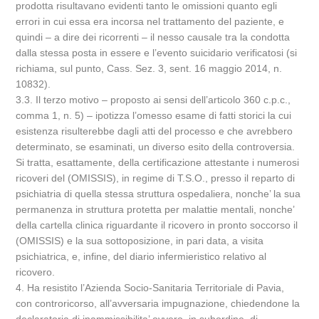
prodotta risultavano evidenti tanto le omissioni quanto egli
errori in cui essa era incorsa nel trattamento del paziente, e
quindi – a dire dei ricorrenti – il nesso causale tra la condotta
dalla stessa posta in essere e l’evento suicidario verificatosi (si
richiama, sul punto, Cass. Sez. 3, sent. 16 maggio 2014, n.
10832).
3.3. Il terzo motivo – proposto ai sensi dell’articolo 360 c.p.c.,
comma 1, n. 5) – ipotizza l’omesso esame di fatti storici la cui
esistenza risulterebbe dagli atti del processo e che avrebbero
determinato, se esaminati, un diverso esito della controversia.
Si tratta, esattamente, della certificazione attestante i numerosi
ricoveri del (OMISSIS), in regime di T.S.O., presso il reparto di
psichiatria di quella stessa struttura ospedaliera, nonche’ la sua
permanenza in struttura protetta per malattie mentali, nonche’
della cartella clinica riguardante il ricovero in pronto soccorso il
(OMISSIS) e la sua sottoposizione, in pari data, a visita
psichiatrica, e, infine, del diario infermieristico relativo al
ricovero.
4. Ha resistito l’Azienda Socio-Sanitaria Territoriale di Pavia,
con controricorso, all’avversaria impugnazione, chiedendone la