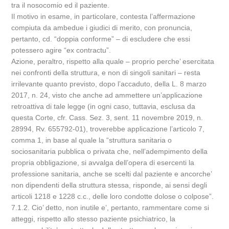
tra il nosocomio ed il paziente.
Il motivo in esame, in particolare, contesta l’affermazione
compiuta da ambedue i giudici di merito, con pronuncia,
pertanto, cd. “doppia conforme” – di escludere che essi
potessero agire “ex contractu”.
Azione, peraltro, rispetto alla quale – proprio perche’ esercitata
nei confronti della struttura, e non di singoli sanitari – resta
irrilevante quanto previsto, dopo l’accaduto, della L. 8 marzo
2017, n. 24, visto che anche ad ammettere un’applicazione
retroattiva di tale legge (in ogni caso, tuttavia, esclusa da
questa Corte, cfr. Cass. Sez. 3, sent. 11 novembre 2019, n.
28994, Rv. 655792-01), troverebbe applicazione l’articolo 7,
comma 1, in base al quale la “struttura sanitaria o
sociosanitaria pubblica o privata che, nell’adempimento della
propria obbligazione, si avvalga dell’opera di esercenti la
professione sanitaria, anche se scelti dal paziente e ancorche’
non dipendenti della struttura stessa, risponde, ai sensi degli
articoli 1218 e 1228 c.c., delle loro condotte dolose o colpose”.
7.1.2. Cio’ detto, non inutile e’, pertanto, rammentare come si
atteggi, rispetto allo stesso paziente psichiatrico, la