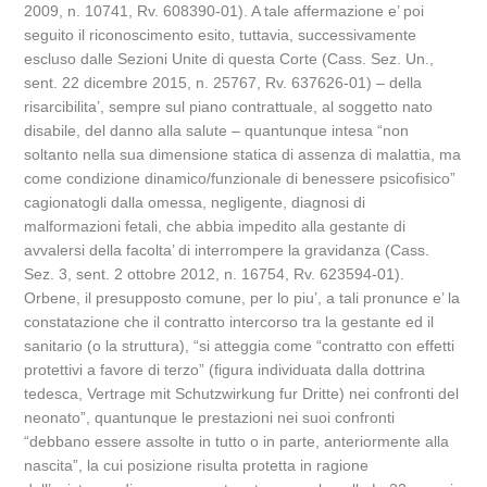
2009, n. 10741, Rv. 608390-01). A tale affermazione e’ poi
seguito il riconoscimento esito, tuttavia, successivamente
escluso dalle Sezioni Unite di questa Corte (Cass. Sez. Un.,
sent. 22 dicembre 2015, n. 25767, Rv. 637626-01) – della
risarcibilita’, sempre sul piano contrattuale, al soggetto nato
disabile, del danno alla salute – quantunque intesa “non
soltanto nella sua dimensione statica di assenza di malattia, ma
come condizione dinamico/funzionale di benessere psicofisico”
cagionatogli dalla omessa, negligente, diagnosi di
malformazioni fetali, che abbia impedito alla gestante di
avvalersi della facolta’ di interrompere la gravidanza (Cass.
Sez. 3, sent. 2 ottobre 2012, n. 16754, Rv. 623594-01).
Orbene, il presupposto comune, per lo piu’, a tali pronunce e’ la
constatazione che il contratto intercorso tra la gestante ed il
sanitario (o la struttura), “si atteggia come “contratto con effetti
protettivi a favore di terzo” (figura individuata dalla dottrina
tedesca, Vertrage mit Schutzwirkung fur Dritte) nei confronti del
neonato”, quantunque le prestazioni nei suoi confronti
“debbano essere assolte in tutto o in parte, anteriormente alla
nascita”, la cui posizione risulta protetta in ragione