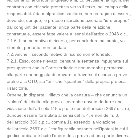
Nondimeno, al di fuori di questo ambito, peculiare, la figura del
contratto con efficacia protettiva verso il terzo, nel campo della
responsabilita’ da malpractice sanitaria, non ha ragion d’essere,
dovendo, dunque, le pretese risarcitorie azionate “iure proprio”
dai congiunti del paziente, unica parte della relazione
contrattuale, essere fatte valere ai sensi dell’articolo 2043 c.c..
7.1.6. Il primo motivo di ricorso, per concludere sul punto, va
ritenuto, pertanto, non fondato.
7.2. Anche il secondo motivo di ricorso non e’ fondato.
7.2.1. Esso, come rilevato, censura la sentenza impugnata sul
presupposto che la Corte territoriale non avrebbe permesso
alla parte danneggiata di provare, attraverso il ricorso a prove
orali e alla CTU, sia “an” che “quantum” della propria pretesa
risarcitoria.
Orbene, in disparte il rilievo che la censura – che denuncia un
“vulnus” del diritto alla prova – avrebbe dovuto dedurre una
violazione dell’articolo 115 c.p.c. e non dell’articolo 2697 c.c. (e,
dunque, essere formulata ai sensi del n. 4, e non del n. 3,
dell’articolo 360 c.p.c., comma 1), essendo la violazione
dell’articolo 2697 c.c. “configurabile soltanto nell’ipotesi in cui il
giudice abbia attribuito l’onere della prova ad una parte diversa