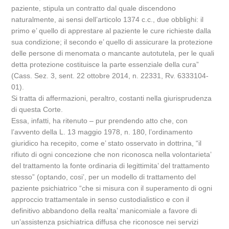
paziente, stipula un contratto dal quale discendono
naturalmente, ai sensi dell’articolo 1374 c.c., due obblighi: il
primo e’ quello di apprestare al paziente le cure richieste dalla
sua condizione; il secondo e’ quello di assicurare la protezione
delle persone di menomata o mancante autotutela, per le quali
detta protezione costituisce la parte essenziale della cura”
(Cass. Sez. 3, sent. 22 ottobre 2014, n. 22331, Rv. 6333104-
01).
Si tratta di affermazioni, peraltro, costanti nella giurisprudenza
di questa Corte.
Essa, infatti, ha ritenuto – pur prendendo atto che, con
l’avvento della L. 13 maggio 1978, n. 180, l’ordinamento
giuridico ha recepito, come e’ stato osservato in dottrina, “il
rifiuto di ogni concezione che non riconosca nella volontarieta’
del trattamento la fonte ordinaria di legittimita’ del trattamento
stesso” (optando, cosi’, per un modello di trattamento del
paziente psichiatrico “che si misura con il superamento di ogni
approccio trattamentale in senso custodialistico e con il
definitivo abbandono della realta’ manicomiale a favore di
un’assistenza psichiatrica diffusa che riconosce nei servizi