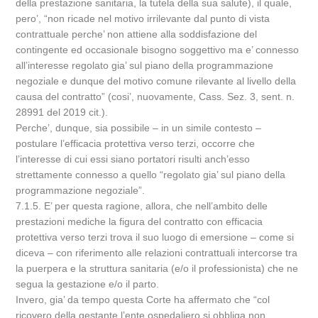
della prestazione sanitaria, la tutela della sua salute), il quale,
pero’, “non ricade nel motivo irrilevante dal punto di vista
contrattuale perche’ non attiene alla soddisfazione del
contingente ed occasionale bisogno soggettivo ma e’ connesso
all’interesse regolato gia’ sul piano della programmazione
negoziale e dunque del motivo comune rilevante al livello della
causa del contratto” (cosi’, nuovamente, Cass. Sez. 3, sent. n.
28991 del 2019 cit.).
Perche’, dunque, sia possibile – in un simile contesto –
postulare l’efficacia protettiva verso terzi, occorre che
l’interesse di cui essi siano portatori risulti anch’esso
strettamente connesso a quello “regolato gia’ sul piano della
programmazione negoziale”.
7.1.5. E’ per questa ragione, allora, che nell’ambito delle
prestazioni mediche la figura del contratto con efficacia
protettiva verso terzi trova il suo luogo di emersione – come si
diceva – con riferimento alle relazioni contrattuali intercorse tra
la puerpera e la struttura sanitaria (e/o il professionista) che ne
segua la gestazione e/o il parto.
Invero, gia’ da tempo questa Corte ha affermato che “col
ricovero della gestante l’ente ospedaliero si obbliga non