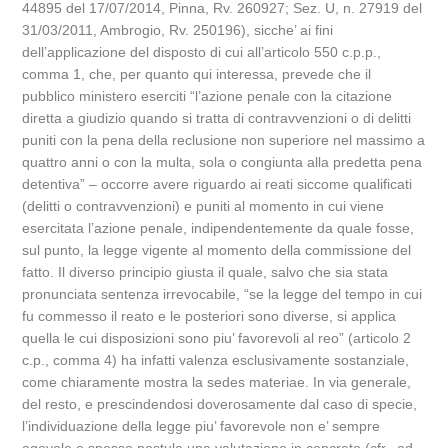
44895 del 17/07/2014, Pinna, Rv. 260927; Sez. U, n. 27919 del
31/03/2011, Ambrogio, Rv. 250196), sicche’ ai fini
dell’applicazione del disposto di cui all’articolo 550 c.p.p.,
comma 1, che, per quanto qui interessa, prevede che il
pubblico ministero eserciti “l’azione penale con la citazione
diretta a giudizio quando si tratta di contravvenzioni o di delitti
puniti con la pena della reclusione non superiore nel massimo a
quattro anni o con la multa, sola o congiunta alla predetta pena
detentiva” – occorre avere riguardo ai reati siccome qualificati
(delitti o contravvenzioni) e puniti al momento in cui viene
esercitata l’azione penale, indipendentemente da quale fosse,
sul punto, la legge vigente al momento della commissione del
fatto. Il diverso principio giusta il quale, salvo che sia stata
pronunciata sentenza irrevocabile, “se la legge del tempo in cui
fu commesso il reato e le posteriori sono diverse, si applica
quella le cui disposizioni sono piu’ favorevoli al reo” (articolo 2
c.p., comma 4) ha infatti valenza esclusivamente sostanziale,
come chiaramente mostra la sedes materiae. In via generale,
del resto, e prescindendosi doverosamente dal caso di specie,
l’individuazione della legge piu’ favorevole non e’ sempre