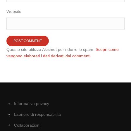
Website
Questo sito utilizza Akismet per ridurre lo spam.
Scopri come
vengono elaborati i dati derivati dai commenti
.
Informativa privacy
Esonero di responsabilità
Collaborazioni