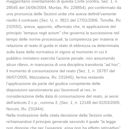
maggioritario orientamento di questa Corte (contra, Sez. 1, n.
28545 del 16/06/2004, Murtas, Rv. 228854), poi confermato da
una pronuncia delle Sezioni unite che aveva definiti’vamente
risolto il contrasto (Sez. U, n. 3821 del 17/01/2006, Timofte, Rv.
232592), aveva, appunto, affermato che, in applicazione del
principio “tempus regit actum” che governa la successione nel
tempo delle norme processuali, la competenza per materia in
relazione al reato di guida in stato di ebbrezza va determinata
sulla base della normativa in vigore al momento in cui il
pubblico ministero esercita l’azione penale, non assumendo
alcun rilievo, in mancanza di una disciplina transitoria “ad hoc”,
il momento di consumazione del reato (Sez. 1, n. 26787 del
06/07/2005, Mezzalana, Rv. 231845), ferma restando
l’applicazione da parte del giudice competente delle
disposizioni sanzionatorie piu’ favorevoli al reo, in
considerazione della data di consumazione del reato, ai sensi
dell’articolo 2 c.p., comma 3, (Sez. 1, n. 12148 del 02/03/2005,
Norcini, Rv. 231844).
Nella motivazione della citata decisione della Sezioni unite,
richiamandosi il principio generale secondo il quale “la legge
non dispone che per l’avvenire: essa non ha effetto retroattivo”