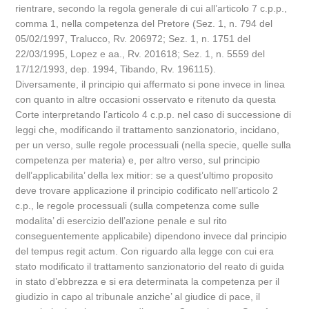
rientrare, secondo la regola generale di cui all’articolo 7 c.p.p.,
comma 1, nella competenza del Pretore (Sez. 1, n. 794 del
05/02/1997, Tralucco, Rv. 206972; Sez. 1, n. 1751 del
22/03/1995, Lopez e aa., Rv. 201618; Sez. 1, n. 5559 del
17/12/1993, dep. 1994, Tibando, Rv. 196115).
Diversamente, il principio qui affermato si pone invece in linea
con quanto in altre occasioni osservato e ritenuto da questa
Corte interpretando l’articolo 4 c.p.p. nel caso di successione di
leggi che, modificando il trattamento sanzionatorio, incidano,
per un verso, sulle regole processuali (nella specie, quelle sulla
competenza per materia) e, per altro verso, sul principio
dell’applicabilita’ della lex mitior: se a quest’ultimo proposito
deve trovare applicazione il principio codificato nell’articolo 2
c.p., le regole processuali (sulla competenza come sulle
modalita’ di esercizio dell’azione penale e sul rito
conseguentemente applicabile) dipendono invece dal principio
del tempus regit actum. Con riguardo alla legge con cui era
stato modificato il trattamento sanzionatorio del reato di guida
in stato d’ebbrezza e si era determinata la competenza per il
giudizio in capo al tribunale anziche’ al giudice di pace, il