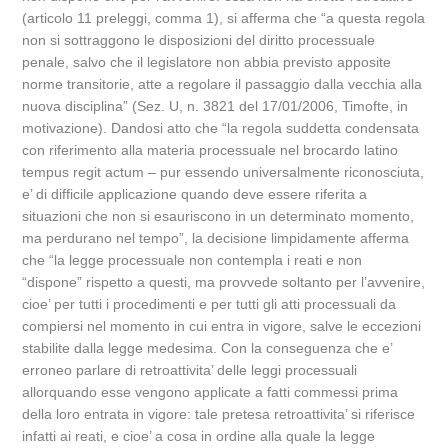
(articolo 11 preleggi, comma 1), si afferma che “a questa regola
non si sottraggono le disposizioni del diritto processuale
penale, salvo che il legislatore non abbia previsto apposite
norme transitorie, atte a regolare il passaggio dalla vecchia alla
nuova disciplina” (Sez. U, n. 3821 del 17/01/2006, Timofte, in
motivazione). Dandosi atto che “la regola suddetta condensata
con riferimento alla materia processuale nel brocardo latino
tempus regit actum – pur essendo universalmente riconosciuta,
e’ di difficile applicazione quando deve essere riferita a
situazioni che non si esauriscono in un determinato momento,
ma perdurano nel tempo”, la decisione limpidamente afferma
che “la legge processuale non contempla i reati e non
“dispone” rispetto a questi, ma provvede soltanto per l’avvenire,
cioe’ per tutti i procedimenti e per tutti gli atti processuali da
compiersi nel momento in cui entra in vigore, salve le eccezioni
stabilite dalla legge medesima. Con la conseguenza che e’
erroneo parlare di retroattivita’ delle leggi processuali
allorquando esse vengono applicate a fatti commessi prima
della loro entrata in vigore: tale pretesa retroattivita’ si riferisce
infatti ai reati, e cioe’ a cosa in ordine alla quale la legge