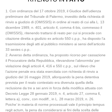
1. Con ordinanza del 17 ottobre 2019, il Giudice dell’udienza
preliminare del Tribunale di Palermo, investito della richiesta di
rinvio a giudizio di (OMISSIS) in ordine al reato di cui alla L. 13
dicembre 1989, n. 401, articolo 4, comma 4-bis, commesso il
(OMISSIS), ritenendo trattarsi di reato per cui si procede con
citazione diretta a giudizio ex articolo 550 c.p.p., ha disposto l’a
trasmissione degli atti al pubblico ministero ai sensi dell’articolo
33 sexies c.p.p..
2. Avverso detta ordinanza, ha proposto ricorso per cassazione
il Procuratore della Repubblica, rilevandone l’abnormita’ per
violazione degli articoli 4, 416 e 550 c.p.p., sul rilievo che
l’azione penale era stata esercitata con richiesta di rinvio a
giudizio del 16 maggio 2019, allorquando la pena detentiva
prevista per il reato contestato era divenuta quella della
reclusione da tre a sei anni in forza della modifica attuata con
Decreto Legge 28 gennaio 2019, n. 4, articolo 27, comma 6,
lettera a), conv., con modiff., in L. 28 marzo 2019, n. 26.
Poiche’ in materia di norme processuali vale il principio tempus
regit actum, la pena da considerarsi ai fini della scelta delle