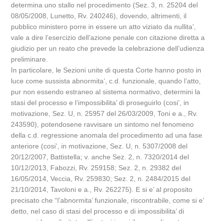
determina uno stallo nel procedimento (Sez. 3, n. 25204 del
08/05/2008, Lunetto, Rv. 240246), dovendo, altrimenti, il
pubblico ministero porre in essere un atto viziato da nullita’,
vale a dire l’esercizio dell’azione penale con citazione diretta a
giudizio per un reato che prevede la celebrazione dell’udienza
preliminare.
In particolare, le Sezioni unite di questa Corte hanno posto in
luce come sussista abnormita’, c.d. funzionale, quando l’atto,
pur non essendo estraneo al sistema normativo, determini la
stasi del processo e l’impossibilita’ di proseguirlo (cosi’, in
motivazione, Sez. U, n. 25957 del 26/03/2009, Toni e a., Rv.
243590), potendosene ravvisare un sintomo nel fenomeno
della c.d. regressione anomala del procedimento ad una fase
anteriore (cosi’, in motivazione, Sez. U, n. 5307/2008 del
20/12/2007, Battistella; v. anche Sez. 2, n. 7320/2014 del
10/12/2013, Fabozzi, Rv. 259158; Sez. 2, n. 29382 del
16/05/2014, Veccia, Rv. 259830; Sez. 2, n. 2484/2015 del
21/10/2014, Tavoloni e a., Rv. 262275). E si e’ al proposito
precisato che “l’abnormita’ funzionale, riscontrabile, come si e’
detto, nel caso di stasi del processo e di impossibilita’ di