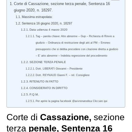
Corte di Cassazione, sezione terza penale, Sentenza 16
giugno 2020, n. 18297.
Massima estrapolata:
Sentenza 16 giugno 2020, n. 18297
Data udienza 4 marzo 2020
Tag – parola chiave: Atto abnorme – Gup – Richiesta di Rinvio a
giudizio – Ordinanza di restituzione degli atti al PM – Erroneo
presupposto che si debba procedere con citazione diretta a giudizio
– E’ atto abnorme – Indebita regressione del procedimento
SEZIONE TERZA PENALE
Dott. LIBERATI Giovanni – Presidente
Dott. REYNAUD Gianni F. – rel. Consigliere
RITENUTO IN FATTO
CONSIDERATO IN DIRITTO
P.Q.M.
Per aprire la pagina facebook @avvrenatodisa Cliccare qui
Corte di
Cassazione,
sezione
terza
penale
, Sentenza 16