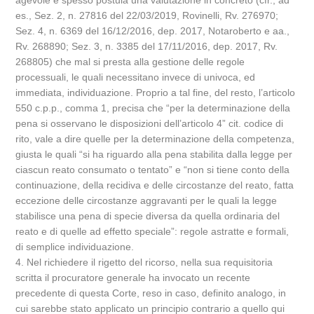
agevole e spesso postula una valutazione in concreto (cfr., ad
es., Sez. 2, n. 27816 del 22/03/2019, Rovinelli, Rv. 276970;
Sez. 4, n. 6369 del 16/12/2016, dep. 2017, Notaroberto e aa.,
Rv. 268890; Sez. 3, n. 3385 del 17/11/2016, dep. 2017, Rv.
268805) che mal si presta alla gestione delle regole
processuali, le quali necessitano invece di univoca, ed
immediata, individuazione. Proprio a tal fine, del resto, l’articolo
550 c.p.p., comma 1, precisa che “per la determinazione della
pena si osservano le disposizioni dell’articolo 4” cit. codice di
rito, vale a dire quelle per la determinazione della competenza,
giusta le quali “si ha riguardo alla pena stabilita dalla legge per
ciascun reato consumato o tentato” e “non si tiene conto della
continuazione, della recidiva e delle circostanze del reato, fatta
eccezione delle circostanze aggravanti per le quali la legge
stabilisce una pena di specie diversa da quella ordinaria del
reato e di quelle ad effetto speciale”: regole astratte e formali,
di semplice individuazione.
4. Nel richiedere il rigetto del ricorso, nella sua requisitoria
scritta il procuratore generale ha invocato un recente
precedente di questa Corte, reso in caso, definito analogo, in
cui sarebbe stato applicato un principio contrario a quello qui