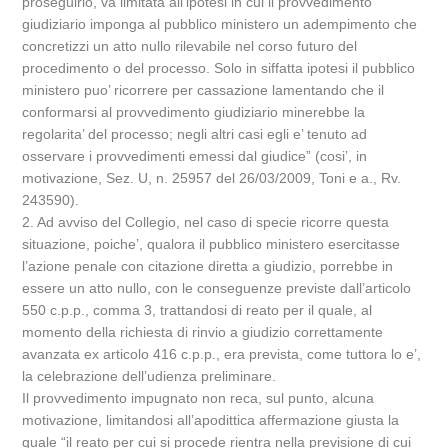
proseguirlo, va limitata all’ipotesi in cui il provvedimento
giudiziario imponga al pubblico ministero un adempimento che
concretizzi un atto nullo rilevabile nel corso futuro del
procedimento o del processo. Solo in siffatta ipotesi il pubblico
ministero puo’ ricorrere per cassazione lamentando che il
conformarsi al provvedimento giudiziario minerebbe la
regolarita’ del processo; negli altri casi egli e’ tenuto ad
osservare i provvedimenti emessi dal giudice” (cosi’, in
motivazione, Sez. U, n. 25957 del 26/03/2009, Toni e a., Rv.
243590).
2. Ad avviso del Collegio, nel caso di specie ricorre questa
situazione, poiche’, qualora il pubblico ministero esercitasse
l’azione penale con citazione diretta a giudizio, porrebbe in
essere un atto nullo, con le conseguenze previste dall’articolo
550 c.p.p., comma 3, trattandosi di reato per il quale, al
momento della richiesta di rinvio a giudizio correttamente
avanzata ex articolo 416 c.p.p., era prevista, come tuttora lo e’,
la celebrazione dell’udienza preliminare.
Il provvedimento impugnato non reca, sul punto, alcuna
motivazione, limitandosi all’apodittica affermazione giusta la
quale “il reato per cui si procede rientra nella previsione di cui