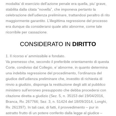
modalita’ di esercizio dell’azione penale era quella, piu’ grave,
stabilita dalla citata “novella”, che imponeva pertanto la
celebrazione dell’udienza preliminare, trattandosi peraltro di rito
maggiormente garantito. L’illegittima regressione del processo
era dunque da considerarsi quale atto abnorme, come tale
ricorribile per cassazione.
CONSIDERATO IN
DIRITTO
1. Il ricorso e’ ammissibile e fondato.
Va premesso che, secondo il preferibile orientamento di questa
Corte, condiviso dal Collegio, e’ abnorme, in quanto determina
una indebita regressione del procedimento, l’ordinanza del
giudice dell’udienza preliminare che, investito di richiesta di
rinvio a giudizio, disponga la restituzione degli atti al pubblico
ministero sull’erroneo presupposto che debba procedersi con
citazione diretta a giudizio (Sez. 5, n. 35153 del 19/04/2016,
Branca, Rv. 267766; Sez. 3, n. 51424 del 18/09/2014, Longhi,
Rv. 261397). In tali casi, di fatti, il provvedimento – pur in
astratto frutto di un potere conferito dalla legge al giudice –