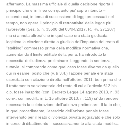
affermato. La massima ufficiale di quella decisione riporta il
principio che e’ in linea con quanto piu’ sopra ritenuto –
secondo cui, in tema di successione di leggi processuali nel
tempo, non opera il principio di retroattivita’ della legge piu’
favorevole (Sez. 5, n. 35588 del 03/04/2017, P., Rv. 271207),
ma si annota altresi’ che in quel caso era stata giudicata
legittima la citazione diretta a giudizio dell’imputato del reato di
“stalking” commesso prima della modifica normativa che,
aumentando il limite edittale della pena, ha introdotto la
necessita’ dell’udienza preliminare. Leggendo la sentenza,
tuttavia, si comprende come quel caso fosse diverso da quello
qui in esame, posto che (v. § 3.4.) l’azione penale era stata
esercitata con citazione diretta nell’ottobre 2011, ben prima che
il trattamento sanzionatorio del reato di cui all’articolo 612 bis
c.p. fosse inasprito (con. Decreto Legge 14 agosto 2013, n. 93,
conv., con modiff., in L. 15 ottobre 2013, n. 119) si’ da rendere
necessaria la celebrazione dell’udienza preliminare. Il fatto che,
in quel procedimento, l’esercizio dell’azione penale fosse
intervenuto per il reato di violenza privata aggravato e che solo
in corso di dibattimento – successivamente alla citata modifica