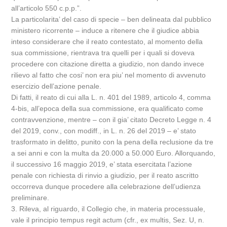
all’articolo 550 c.p.p.”.
La particolarita’ del caso di specie – ben delineata dal pubblico
ministero ricorrente – induce a ritenere che il giudice abbia
inteso considerare che il reato contestato, al momento della
sua commissione, rientrava tra quelli per i quali si doveva
procedere con citazione diretta a giudizio, non dando invece
rilievo al fatto che cosi’ non era piu’ nel momento di avvenuto
esercizio dell’azione penale.
Di fatti, il reato di cui alla L. n. 401 del 1989, articolo 4, comma
4-bis, all’epoca della sua commissione, era qualificato come
contravvenzione, mentre – con il gia’ citato Decreto Legge n. 4
del 2019, conv., con modiff., in L. n. 26 del 2019 – e’ stato
trasformato in delitto, punito con la pena della reclusione da tre
a sei anni e con la multa da 20.000 a 50.000 Euro. Allorquando,
il successivo 16 maggio 2019, e’ stata esercitata l’azione
penale con richiesta di rinvio a giudizio, per il reato ascritto
occorreva dunque procedere alla celebrazione dell’udienza
preliminare.
3. Rileva, al riguardo, il Collegio che, in materia processuale,
vale il principio tempus regit actum (cfr., ex multis, Sez. U, n.