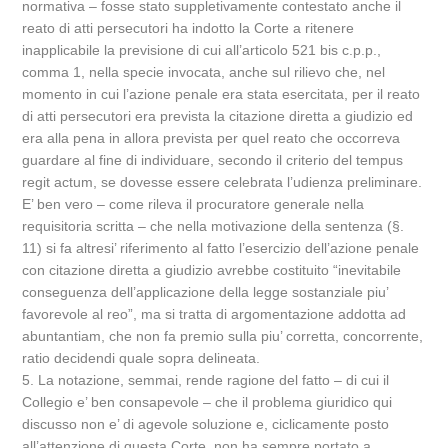
normativa – fosse stato suppletivamente contestato anche il
reato di atti persecutori ha indotto la Corte a ritenere
inapplicabile la previsione di cui all’articolo 521 bis c.p.p.,
comma 1, nella specie invocata, anche sul rilievo che, nel
momento in cui l’azione penale era stata esercitata, per il reato
di atti persecutori era prevista la citazione diretta a giudizio ed
era alla pena in allora prevista per quel reato che occorreva
guardare al fine di individuare, secondo il criterio del tempus
regit actum, se dovesse essere celebrata l’udienza preliminare.
E’ ben vero – come rileva il procuratore generale nella
requisitoria scritta – che nella motivazione della sentenza (§.
11) si fa altresi’ riferimento al fatto l’esercizio dell’azione penale
con citazione diretta a giudizio avrebbe costituito “inevitabile
conseguenza dell’applicazione della legge sostanziale piu’
favorevole al reo”, ma si tratta di argomentazione addotta ad
abuntantiam, che non fa premio sulla piu’ corretta, concorrente,
ratio decidendi quale sopra delineata.
5. La notazione, semmai, rende ragione del fatto – di cui il
Collegio e’ ben consapevole – che il problema giuridico qui
discusso non e’ di agevole soluzione e, ciclicamente posto
all’attenzione di questa Corte, non ha sempre portato a