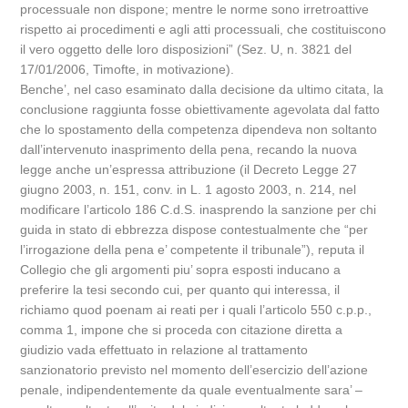
processuale non dispone; mentre le norme sono irretroattive
rispetto ai procedimenti e agli atti processuali, che costituiscono
il vero oggetto delle loro disposizioni” (Sez. U, n. 3821 del
17/01/2006, Timofte, in motivazione).
Benche’, nel caso esaminato dalla decisione da ultimo citata, la
conclusione raggiunta fosse obiettivamente agevolata dal fatto
che lo spostamento della competenza dipendeva non soltanto
dall’intervenuto inasprimento della pena, recando la nuova
legge anche un’espressa attribuzione (il Decreto Legge 27
giugno 2003, n. 151, conv. in L. 1 agosto 2003, n. 214, nel
modificare l’articolo 186 C.d.S. inasprendo la sanzione per chi
guida in stato di ebbrezza dispose contestualmente che “per
l’irrogazione della pena e’ competente il tribunale”), reputa il
Collegio che gli argomenti piu’ sopra esposti inducano a
preferire la tesi secondo cui, per quanto qui interessa, il
richiamo quod poenam ai reati per i quali l’articolo 550 c.p.p.,
comma 1, impone che si proceda con citazione diretta a
giudizio vada effettuato in relazione al trattamento
sanzionatorio previsto nel momento dell’esercizio dell’azione
penale, indipendentemente da quale eventualmente sara’ –