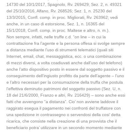
14730 del 10/1/2017, Spagnolo, Rv. 269429; Sez. 2, n. 49321
del 25/10/2016, Alfano, Rv. 268526; Sez. 1, n. 25230 del
13/3/2015, Confl. comp. in proc. Migliorati, Rv. 263962; vedi
anche, in un caso di estorsione, Sez. 1, n. 16365 del
15/1/2018, Confl. comp. in proc. Maltese e altro, n. m.).
Non sempre, infatti, nelle truffe c.d. “on line – in cui la
contrattazione fra l’agente e la persona offesa si svolge sempre
a distanza mediante l’uso di strumenti telematici (quali siti
Internet, email, chat, messaggistica, ecc. o una combinazione
di mezzi diversi, a volta coadiuvati anche dall’uso del telefono)
anche l’atto dispositivo posto in essere dal soggetto passivo e il
conseguimento dell’ingiusto profitto da parte dell’agente – l’uno
e l’altro necessari per la consumazione della truffa che postula
l’effettiva deminutio patrimoni del soggetto passivo (Sez. U, n.
18 del 21/6/2000, Franzo e altri, Rv. 216429) – sono anche essi
fatti che avvengono “a distanza”. Cio’ non avviene laddove il
raggirato esegua il pagamento nei confronti del truffatore con
una spedizione in contrassegno o servendosi della cosi’ detta
ricarica, che consiste nella creazione di una provvista che il
beneficiario potra’ utilizzare in un secondo momento mediante