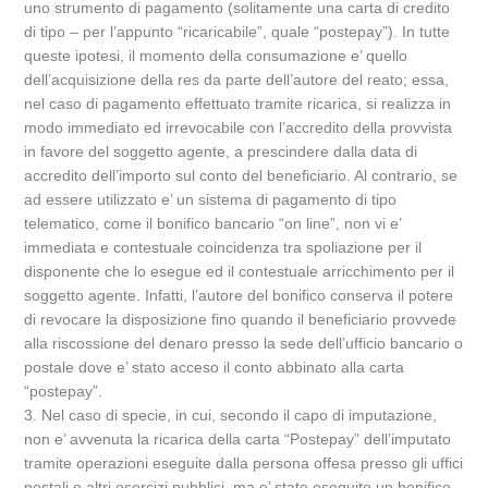
uno strumento di pagamento (solitamente una carta di credito
di tipo – per l’appunto “ricaricabile”, quale “postepay”). In tutte
queste ipotesi, il momento della consumazione e’ quello
dell’acquisizione della res da parte dell’autore del reato; essa,
nel caso di pagamento effettuato tramite ricarica, si realizza in
modo immediato ed irrevocabile con l’accredito della provvista
in favore del soggetto agente, a prescindere dalla data di
accredito dell’importo sul conto del beneficiario. Al contrario, se
ad essere utilizzato e’ un sistema di pagamento di tipo
telematico, come il bonifico bancario “on line”, non vi e’
immediata e contestuale coincidenza tra spoliazione per il
disponente che lo esegue ed il contestuale arricchimento per il
soggetto agente. Infatti, l’autore del bonifico conserva il potere
di revocare la disposizione fino quando il beneficiario provvede
alla riscossione del denaro presso la sede dell’ufficio bancario o
postale dove e’ stato acceso il conto abbinato alla carta
“postepay”.
3. Nel caso di specie, in cui, secondo il capo di imputazione,
non e’ avvenuta la ricarica della carta “Postepay” dell’imputato
tramite operazioni eseguite dalla persona offesa presso gli uffici
postali o altri esercizi pubblici, ma e’ stato eseguito un bonifico