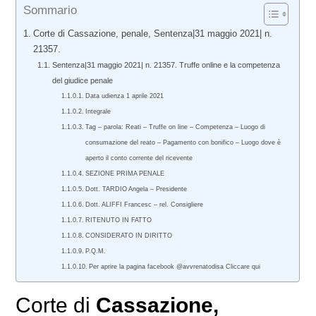
Sommario
Corte di Cassazione, penale, Sentenza|31 maggio 2021| n.
21357.
Sentenza|31 maggio 2021| n. 21357. Truffe online e la competenza
del giudice penale
Data udienza 1 aprile 2021
Integrale
Tag – parola: Reati – Truffe on line – Competenza – Luogo di
consumazione del reato – Pagamento con bonifico – Luogo dove è
aperto il conto corrente del ricevente
SEZIONE PRIMA PENALE
Dott. TARDIO Angela – Presidente
Dott. ALIFFI Francesc – rel. Consigliere
RITENUTO IN FATTO
CONSIDERATO IN DIRITTO
P.Q.M.
Per aprire la pagina facebook @avvrenatodisa Cliccare qui
Corte di
Cassazione,