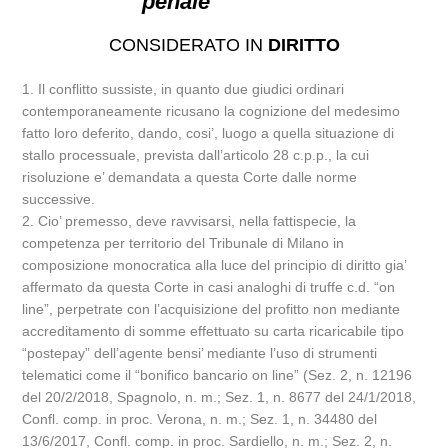
penale
CONSIDERATO IN
DIRITTO
1. Il conflitto sussiste, in quanto due giudici ordinari
contemporaneamente ricusano la cognizione del medesimo
fatto loro deferito, dando, cosi’, luogo a quella situazione di
stallo processuale, prevista dall’articolo 28 c.p.p., la cui
risoluzione e’ demandata a questa Corte dalle norme
successive.
2. Cio’ premesso, deve ravvisarsi, nella fattispecie, la
competenza per territorio del Tribunale di Milano in
composizione monocratica alla luce del principio di diritto gia’
affermato da questa Corte in casi analoghi di truffe c.d. “on
line”, perpetrate con l’acquisizione del profitto non mediante
accreditamento di somme effettuato su carta ricaricabile tipo
“postepay” dell’agente bensi’ mediante l’uso di strumenti
telematici come il “bonifico bancario on line” (Sez. 2, n. 12196
del 20/2/2018, Spagnolo, n. m.; Sez. 1, n. 8677 del 24/1/2018,
Confl. comp. in proc. Verona, n. m.; Sez. 1, n. 34480 del
13/6/2017, Confl. comp. in proc. Sardiello, n. m.; Sez. 2, n.