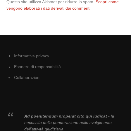
Questo sito utilizza Akismet per ridurre lo spam.
Scopri come
vengono elaborati i dati derivati dai commenti
.
Informativa privacy
Esonero di responsabilità
Collaborazioni
Ad poenitendum properat cito qui iudicat
- la
necessità della ponderazione nello svolgimento
dell'attività giudiziaria