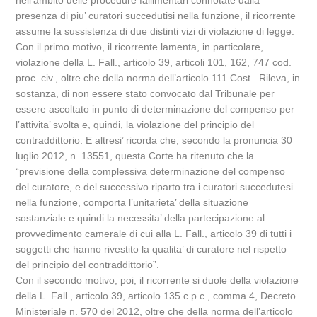
nell’ambito delle procedure fallimentari connotate dalla
presenza di piu’ curatori succedutisi nella funzione, il ricorrente
assume la sussistenza di due distinti vizi di violazione di legge.
Con il primo motivo, il ricorrente lamenta, in particolare,
violazione della L. Fall., articolo 39, articoli 101, 162, 747 cod.
proc. civ., oltre che della norma dell’articolo 111 Cost.. Rileva, in
sostanza, di non essere stato convocato dal Tribunale per
essere ascoltato in punto di determinazione del compenso per
l’attivita’ svolta e, quindi, la violazione del principio del
contraddittorio. E altresi’ ricorda che, secondo la pronuncia 30
luglio 2012, n. 13551, questa Corte ha ritenuto che la
“previsione della complessiva determinazione del compenso
del curatore, e del successivo riparto tra i curatori succedutesi
nella funzione, comporta l’unitarieta’ della situazione
sostanziale e quindi la necessita’ della partecipazione al
provvedimento camerale di cui alla L. Fall., articolo 39 di tutti i
soggetti che hanno rivestito la qualita’ di curatore nel rispetto
del principio del contraddittorio”.
Con il secondo motivo, poi, il ricorrente si duole della violazione
della L. Fall., articolo 39, articolo 135 c.p.c., comma 4, Decreto
Ministeriale n. 570 del 2012, oltre che della norma dell’articolo