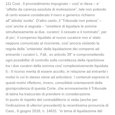
111 Cost.. Il provvedimento impugnato – cosi’ si rileva – e’
“affetto da carenza assoluta di motivazione”, tale non potendo
di certo essere considerato il mero e generico richiamo
all'”attivita’ svolta”. D’altro canto, il “Tribunale non poteva” –
cosi’ anche si segnala – “omettere di liquidare le somme
simultaneamente ai due. curatori: il cessato e il nominato”; per
di piu’, il compenso liquidato al nuovo curatore non e’ stato
neppure comunicato al ricorrente, cosi’ ancora violando la
regola della “unitarieta’ della liquidazione dei compensi ad
entrambi i curatori L. Fall., ex articolo 39” e compromettendo
ogni possibilita’ di controllo sulla correttezza della ripartizione
tra i due curatori della somma cosi’ complessivamente liquidata.
5.- Il ricorso merita di essere accolto, in relazione ad entrambi i
motivi in cui lo stesso viene ad articolarsi. I contenuti espressi in
questi motivi riflettono, invero, consolidati orientamenti della
giurisprudenza di questa Corte, che erroneamente il Tribunale
di latina ha trascurato di prendere in considerazione.
In punto di rispetto del contraddittorio si veda (anche per
l’indicazione di ulteriori precedenti) la recentissima pronuncia di
Cass., 6 giugno 2018, n. 14631: “in tema di liquidazione del