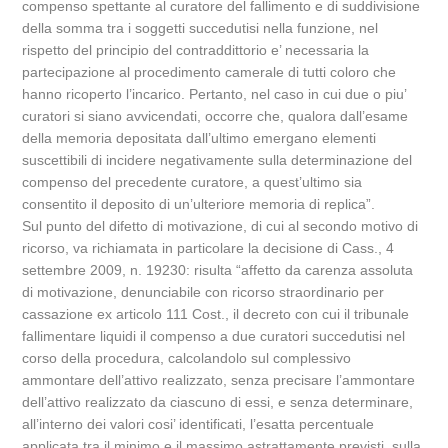
compenso spettante al curatore del fallimento e di suddivisione
della somma tra i soggetti succedutisi nella funzione, nel
rispetto del principio del contraddittorio e’ necessaria la
partecipazione al procedimento camerale di tutti coloro che
hanno ricoperto l’incarico. Pertanto, nel caso in cui due o piu’
curatori si siano avvicendati, occorre che, qualora dall’esame
della memoria depositata dall’ultimo emergano elementi
suscettibili di incidere negativamente sulla determinazione del
compenso del precedente curatore, a quest’ultimo sia
consentito il deposito di un’ulteriore memoria di replica”.
Sul punto del difetto di motivazione, di cui al secondo motivo di
ricorso, va richiamata in particolare la decisione di Cass., 4
settembre 2009, n. 19230: risulta “affetto da carenza assoluta
di motivazione, denunciabile con ricorso straordinario per
cassazione ex articolo 111 Cost., il decreto con cui il tribunale
fallimentare liquidi il compenso a due curatori succedutisi nel
corso della procedura, calcolandolo sul complessivo
ammontare dell’attivo realizzato, senza precisare l’ammontare
dell’attivo realizzato da ciascuno di essi, e senza determinare,
all’interno dei valori cosi’ identificati, l’esatta percentuale
applicata tra il minimo e il massimo astrattamente previsti, sulla