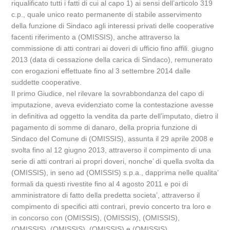
riqualificato tutti i fatti di cui al capo 1) ai sensi dell’articolo 319
c.p., quale unico reato permanente di stabile asservimento
della funzione di Sindaco agli interessi privati delle cooperative
facenti riferimento a (OMISSIS), anche attraverso la
commissione di atti contrari ai doveri di ufficio fino affili. giugno
2013 (data di cessazione della carica di Sindaco), remunerato
con erogazioni effettuate fino al 3 settembre 2014 dalle
suddette cooperative.
Il primo Giudice, nel rilevare la sovrabbondanza del capo di
imputazione, aveva evidenziato come la contestazione avesse
in definitiva ad oggetto la vendita da parte dell’imputato, dietro il
pagamento di somme di danaro, della propria funzione di
Sindaco del Comune di (OMISSIS), assunta il 29 aprile 2008 e
svolta fino al 12 giugno 2013, attraverso il compimento di una
serie di atti contrari ai propri doveri, nonche’ di quella svolta da
(OMISSIS), in seno ad (OMISSIS) s.p.a., dapprima nelle qualita’
formali da questi rivestite fino al 4 agosto 2011 e poi di
amministratore di fatto della predetta societa’, attraverso il
compimento di specifici atti contrari, previo concerto tra loro e
in concorso con (OMISSIS), (OMISSIS), (OMISSIS),
(OMISSIS), (OMISSIS), (OMISSIS) e (OMISSIS).