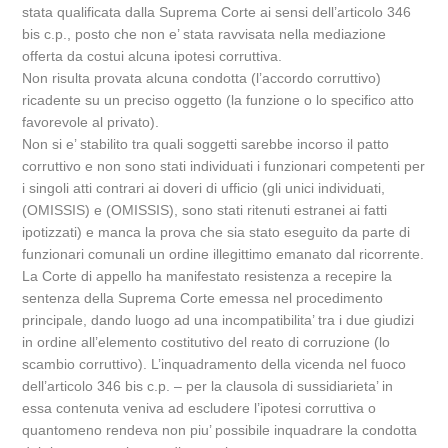
stata qualificata dalla Suprema Corte ai sensi dell’articolo 346
bis c.p., posto che non e’ stata ravvisata nella mediazione
offerta da costui alcuna ipotesi corruttiva.
Non risulta provata alcuna condotta (l’accordo corruttivo)
ricadente su un preciso oggetto (la funzione o lo specifico atto
favorevole al privato).
Non si e’ stabilito tra quali soggetti sarebbe incorso il patto
corruttivo e non sono stati individuati i funzionari competenti per
i singoli atti contrari ai doveri di ufficio (gli unici individuati,
(OMISSIS) e (OMISSIS), sono stati ritenuti estranei ai fatti
ipotizzati) e manca la prova che sia stato eseguito da parte di
funzionari comunali un ordine illegittimo emanato dal ricorrente.
La Corte di appello ha manifestato resistenza a recepire la
sentenza della Suprema Corte emessa nel procedimento
principale, dando luogo ad una incompatibilita’ tra i due giudizi
in ordine all’elemento costitutivo del reato di corruzione (lo
scambio corruttivo). L’inquadramento della vicenda nel fuoco
dell’articolo 346 bis c.p. – per la clausola di sussidiarieta’ in
essa contenuta veniva ad escludere l’ipotesi corruttiva o
quantomeno rendeva non piu’ possibile inquadrare la condotta