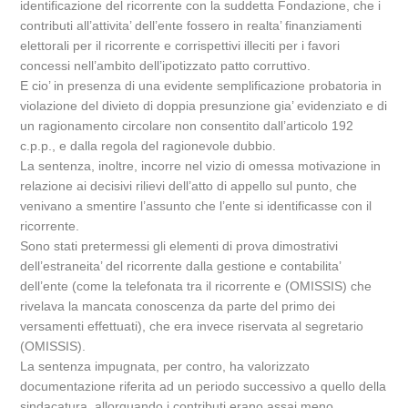
identificazione del ricorrente con la suddetta Fondazione, che i
contributi all’attivita’ dell’ente fossero in realta’ finanziamenti
elettorali per il ricorrente e corrispettivi illeciti per i favori
concessi nell’ambito dell’ipotizzato patto corruttivo.
E cio’ in presenza di una evidente semplificazione probatoria in
violazione del divieto di doppia presunzione gia’ evidenziato e di
un ragionamento circolare non consentito dall’articolo 192
c.p.p., e dalla regola del ragionevole dubbio.
La sentenza, inoltre, incorre nel vizio di omessa motivazione in
relazione ai decisivi rilievi dell’atto di appello sul punto, che
venivano a smentire l’assunto che l’ente si identificasse con il
ricorrente.
Sono stati pretermessi gli elementi di prova dimostrativi
dell’estraneita’ del ricorrente dalla gestione e contabilita’
dell’ente (come la telefonata tra il ricorrente e (OMISSIS) che
rivelava la mancata conoscenza da parte del primo dei
versamenti effettuati), che era invece riservata al segretario
(OMISSIS).
La sentenza impugnata, per contro, ha valorizzato
documentazione riferita ad un periodo successivo a quello della
sindacatura, allorquando i contributi erano assai meno