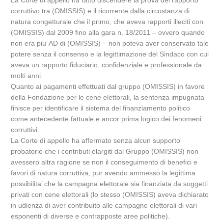
La Corte di appello ha fatto discendere la prova del rapporto
corruttivo tra (OMISSIS) e il ricorrente dalla circostanza di
natura congetturale che il primo, che aveva rapporti illeciti con
(OMISSIS) dal 2009 fino alla gara n. 18/2011 – ovvero quando
non era piu’ AD di (OMISSIS) – non poteva aver conservato tale
potere senza il consenso e la legittimazione del Sindaco con cui
aveva un rapporto fiduciario, confidenziale e professionale da
molti anni.
Quanto ai pagamenti effettuati dal gruppo (OMISSIS) in favore
della Fondazione per le cene elettorali, la sentenza impugnata
finisce per identificare il sistema del finanziamento politico
come antecedente fattuale e ancor prima logico dei fenomeni
corruttivi.
La Corte di appello ha affermato senza alcun supporto
probatorio che i contributi elargiti dal Gruppo (OMISSIS) non
avessero altra ragione se non il conseguimento di benefici e
favori di natura corruttiva, pur avendo ammesso la legittima
possibilita’ che la campagna elettorale sia finanziata da soggetti
privati con cene elettorali (lo stesso (OMISSIS) aveva dichiarato
in udienza di aver contribuito alle campagne elettorali di vari
esponenti di diverse e contrapposte aree politiche).