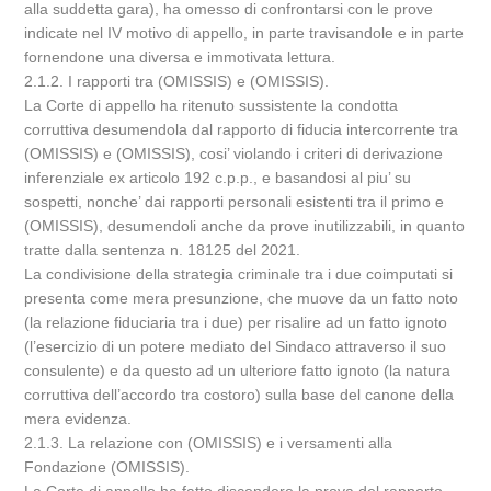
alla suddetta gara), ha omesso di confrontarsi con le prove
indicate nel IV motivo di appello, in parte travisandole e in parte
fornendone una diversa e immotivata lettura.
2.1.2. I rapporti tra (OMISSIS) e (OMISSIS).
La Corte di appello ha ritenuto sussistente la condotta
corruttiva desumendola dal rapporto di fiducia intercorrente tra
(OMISSIS) e (OMISSIS), cosi’ violando i criteri di derivazione
inferenziale ex articolo 192 c.p.p., e basandosi al piu’ su
sospetti, nonche’ dai rapporti personali esistenti tra il primo e
(OMISSIS), desumendoli anche da prove inutilizzabili, in quanto
tratte dalla sentenza n. 18125 del 2021.
La condivisione della strategia criminale tra i due coimputati si
presenta come mera presunzione, che muove da un fatto noto
(la relazione fiduciaria tra i due) per risalire ad un fatto ignoto
(l’esercizio di un potere mediato del Sindaco attraverso il suo
consulente) e da questo ad un ulteriore fatto ignoto (la natura
corruttiva dell’accordo tra costoro) sulla base del canone della
mera evidenza.
2.1.3. La relazione con (OMISSIS) e i versamenti alla
Fondazione (OMISSIS).