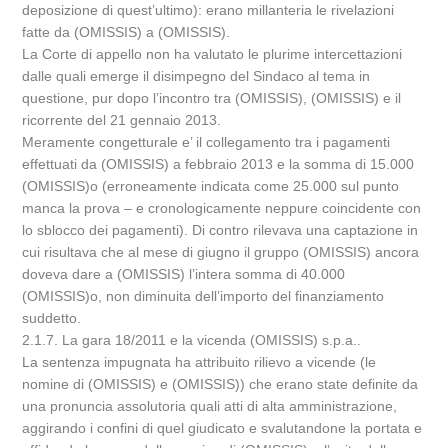
deposizione di quest’ultimo): erano millanteria le rivelazioni
fatte da (OMISSIS) a (OMISSIS).
La Corte di appello non ha valutato le plurime intercettazioni
dalle quali emerge il disimpegno del Sindaco al tema in
questione, pur dopo l’incontro tra (OMISSIS), (OMISSIS) e il
ricorrente del 21 gennaio 2013.
Meramente congetturale e’ il collegamento tra i pagamenti
effettuati da (OMISSIS) a febbraio 2013 e la somma di 15.000
(OMISSIS)o (erroneamente indicata come 25.000 sul punto
manca la prova – e cronologicamente neppure coincidente con
lo sblocco dei pagamenti). Di contro rilevava una captazione in
cui risultava che al mese di giugno il gruppo (OMISSIS) ancora
doveva dare a (OMISSIS) l’intera somma di 40.000
(OMISSIS)o, non diminuita dell’importo del finanziamento
suddetto.
2.1.7. La gara 18/2011 e la vicenda (OMISSIS) s.p.a..
La sentenza impugnata ha attribuito rilievo a vicende (le
nomine di (OMISSIS) e (OMISSIS)) che erano state definite da
una pronuncia assolutoria quali atti di alta amministrazione,
aggirando i confini di quel giudicato e svalutandone la portata e