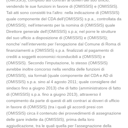
(OMISSIS), compiuto atti contrari ai doveri del suo ufficio,
vendendo le sue funzioni in favore di (OMISSIS) e (OMISSIS).
Tali atti sono consistiti tra l’altro: nella indicazione di (OMISSIS)
quale componente del CDA dell'(OMISSIS) s.p.a., controllata da
(OMISSIS); nell’intervento per la nomina di (OMISSIS) quale
Direttore generale dell'(OMISSIS) s.p.a; nel porre le strutture
del suo ufficio a disposizione di (OMISSIS) e (OMISSIS);
nonche’ nell’intervento per l’erogazione dal Comune di Roma di
finanziamenti a (OMISSIS) s.p.a. finalizzati al pagamento di
crediti a soggetti economici riconducibili a (OMISSIS) e
(OMISSIS). Secondo l’imputazione, lo stesso (OMISSIS)
avrebbe inoltre concorso nella vendita delle funzioni di
(OMISSIS), sia formali (quale componente del CDA e AD di
(OMISSIS) s.p.a. sino al 4 agosto 2011; quale consigliere del
sindaco fino a giugno 2013) che di fatto (amministratore di fatto
di (OMISSIS) s.p.a. fino a giugno 2013), attraverso il
compimento da parte di questi di atti contrari ai doveri di ufficio
in favore di (OMISSIS) (tra i quali gli accordi presi con
(OMISSIS) circa il contenuto dei provvedimenti di assegnazione
delle gare indette da (OMISSIS), prima della loro
aggiudicazione, tra le quali quella per l’assegnazione della