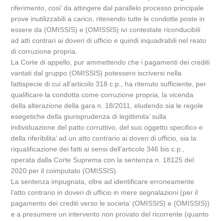
riferimento, cosi’ da attingere dal parallelo processo principale
prove inutilizzabili a carico, ritenendo tutte le condotte poste in
essere da (OMISSIS) e (OMISSIS) ivi contestate riconducibili
ad atti contrari ai doveri di ufficio e quindi inquadrabili nel reato
di corruzione propria.
La Corte di appello, pur ammettendo che i pagamenti dei crediti
vantati dal gruppo (OMISSIS) potessero iscriversi nella
fattispecie di cui all’articolo 318 c.p., ha ritenuto sufficiente, per
qualificare la condotta come corruzione propria, la vicenda
della alterazione della gara n. 18/2011, eludendo sia le regole
esegetiche della giurisprudenza di legittimita’ sulla
individuazione del patto corruttivo, del suo oggetto specifico e
della riferibilita’ ad un atto contrario ai doveri di ufficio, sia la
riqualificazione dei fatti ai sensi dell’articolo 346 bis c.p.,
operata dalla Corte Suprema con la sentenza n. 18125 del
2020 per il coimputato (OMISSIS).
La sentenza impugnata, oltre ad identificare erroneamente
l’atto contrario in doveri di ufficio in mere segnalazioni (per il
pagamento dei crediti verso le societa’ (OMISSIS) e (OMISSIS))
e a presumere un intervento non provato del ricorrente (quanto