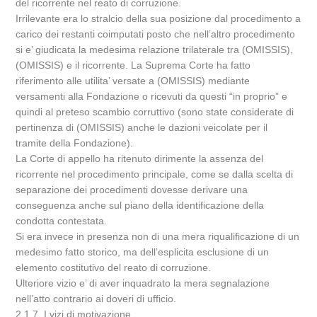
del ricorrente nel reato di corruzione.
Irrilevante era lo stralcio della sua posizione dal procedimento a
carico dei restanti coimputati posto che nell’altro procedimento
si e’ giudicata la medesima relazione trilaterale tra (OMISSIS),
(OMISSIS) e il ricorrente. La Suprema Corte ha fatto
riferimento alle utilita’ versate a (OMISSIS) mediante
versamenti alla Fondazione o ricevuti da questi “in proprio” e
quindi al preteso scambio corruttivo (sono state considerate di
pertinenza di (OMISSIS) anche le dazioni veicolate per il
tramite della Fondazione).
La Corte di appello ha ritenuto dirimente la assenza del
ricorrente nel procedimento principale, come se dalla scelta di
separazione dei procedimenti dovesse derivare una
conseguenza anche sul piano della identificazione della
condotta contestata.
Si era invece in presenza non di una mera riqualificazione di un
medesimo fatto storico, ma dell’esplicita esclusione di un
elemento costitutivo del reato di corruzione.
Ulteriore vizio e’ di aver inquadrato la mera segnalazione
nell’atto contrario ai doveri di ufficio.
2.1.7. I vizi di motivazione.