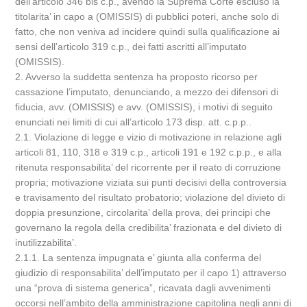
dell’articolo 346 bis c.p., avendo la Suprema Corte escluso la
titolarita’ in capo a (OMISSIS) di pubblici poteri, anche solo di
fatto, che non veniva ad incidere quindi sulla qualificazione ai
sensi dell’articolo 319 c.p., dei fatti ascritti all’imputato
(OMISSIS).
2. Avverso la suddetta sentenza ha proposto ricorso per
cassazione l’imputato, denunciando, a mezzo dei difensori di
fiducia, avv. (OMISSIS) e avv. (OMISSIS), i motivi di seguito
enunciati nei limiti di cui all’articolo 173 disp. att. c.p.p..
2.1. Violazione di legge e vizio di motivazione in relazione agli
articoli 81, 110, 318 e 319 c.p., articoli 191 e 192 c.p.p., e alla
ritenuta responsabilita’ del ricorrente per il reato di corruzione
propria; motivazione viziata sui punti decisivi della controversia
e travisamento del risultato probatorio; violazione del divieto di
doppia presunzione, circolarita’ della prova, dei principi che
governano la regola della credibilita’ frazionata e del divieto di
inutilizzabilita’.
2.1.1. La sentenza impugnata e’ giunta alla conferma del
giudizio di responsabilita’ dell’imputato per il capo 1) attraverso
una “prova di sistema generica”, ricavata dagli avvenimenti
occorsi nell’ambito della amministrazione capitolina negli anni di