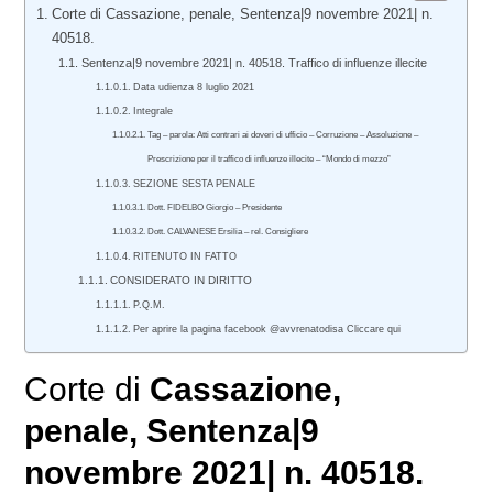
Corte di Cassazione, penale, Sentenza|9 novembre 2021| n.
40518.
Sentenza|9 novembre 2021| n. 40518. Traffico di influenze illecite
Data udienza 8 luglio 2021
Integrale
Tag – parola: Atti contrari ai doveri di ufficio – Corruzione – Assoluzione –
Prescrizione per il traffico di influenze illecite – “Mondo di mezzo”
SEZIONE SESTA PENALE
Dott. FIDELBO Giorgio – Presidente
Dott. CALVANESE Ersilia – rel. Consigliere
RITENUTO IN FATTO
CONSIDERATO IN DIRITTO
P.Q.M.
Per aprire la pagina facebook @avvrenatodisa Cliccare qui
Corte di
Cassazione,
penale
, Sentenza|9
novembre 2021| n. 40518.