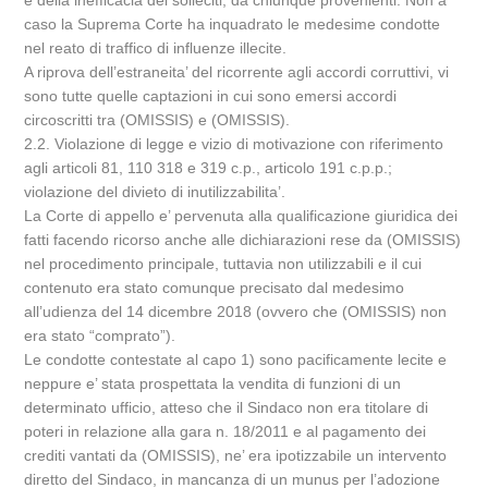
e della inefficacia dei solleciti, da chiunque provenienti. Non a
caso la Suprema Corte ha inquadrato le medesime condotte
nel reato di traffico di influenze illecite.
A riprova dell’estraneita’ del ricorrente agli accordi corruttivi, vi
sono tutte quelle captazioni in cui sono emersi accordi
circoscritti tra (OMISSIS) e (OMISSIS).
2.2. Violazione di legge e vizio di motivazione con riferimento
agli articoli 81, 110 318 e 319 c.p., articolo 191 c.p.p.;
violazione del divieto di inutilizzabilita’.
La Corte di appello e’ pervenuta alla qualificazione giuridica dei
fatti facendo ricorso anche alle dichiarazioni rese da (OMISSIS)
nel procedimento principale, tuttavia non utilizzabili e il cui
contenuto era stato comunque precisato dal medesimo
all’udienza del 14 dicembre 2018 (ovvero che (OMISSIS) non
era stato “comprato”).
Le condotte contestate al capo 1) sono pacificamente lecite e
neppure e’ stata prospettata la vendita di funzioni di un
determinato ufficio, atteso che il Sindaco non era titolare di
poteri in relazione alla gara n. 18/2011 e al pagamento dei
crediti vantati da (OMISSIS), ne’ era ipotizzabile un intervento
diretto del Sindaco, in mancanza di un munus per l’adozione