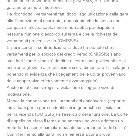
affidando la prova della nomina di (OMISSIS) e l’esito della
gara ad una mera intuizione.
Ha ricondotto i versamenti fatti dopo l’aggiudicazione della gara
alla Fondazione al ricorrente, nonostante che lo stesso non
compaia in alcuna captazione e non abbia partecipato a
nessuna riunione o accordo sul tema e che la richiesta dei
versamenti provenisse da (OMISSIS).
E’ poi incorsa in contraddizione la’ dove ha ritenuto che i
versamenti per lo sblocco dei crediti verso (OMISSIS) siano
stati fatti “come al solito” da ditte di estrazione politica affine al
ricorrente (dove in altre occasioni si era dimostrato il sinallagma
ponendo in evidenza che i pagamenti delle utilita’ provenivano
dalla cooperativa effettivamente avvantaggiata)
Anche in tal caso si registra violazione di legge e vizio di
motivazione.
Manca la connessione tra i presunti atti antidoverosi (neppure
individuati per la gara e identificati in generiche sollecitazioni
per la vicenda (OMISSIS)) e l’esercizio della funzione. La Corte
di appello ha eluso il tema e ha ancora una volta adottato un
metodo di riscontro circolare basato sul versamento dell’utilita’.
Con riferimento alla gara, non e’ emersa alcuna prova