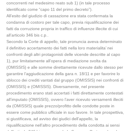
concorrenti nel medesimo reato sub 1) (in tale processo
identificato come “capo 11 del primo decreto”).
All’esito del giudizio di cassazione era stata confermata la
condanna di costoro per tale capo, previa riqualificazione dei
fatti da corruzione propria in traffico di influenze illecite di cui
all’articolo 346 bis c.p..
Secondo la Corte di appello, tale pronuncia aveva determinato
il definitivo accertamento dei fatti nella loro materialita’ nei
confronti degli altri protagonisti delle vicende descritte al capo
1), pur limitatamente all’opera di mediazione svolta da
(OMISSIS) e alle somme direttamente ricevute dallo stesso per
garantire l’aggiudicazione della gara n. 18/11 e per favorire lo
sblocco dei crediti vantati dal gruppo (OMISSIS) nei confronti di
(OMISSIS) e (OMISSIS). Diversamente, nel presente
procedimento erano stati accertati i fatti direttamente contestati
all’imputato (OMISSIS), ovvero l’aver ricevuto versamenti illeciti
da (OMISSIS) quale prezzo/profitto delle condotte poste in
essere come pubblico ufficiale in suo favore. In tale prospettiva,
si giustificava, ad avviso dei giudici dell’appello, la
riqualificazione nell’altro procedimento della condotta ai sensi