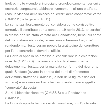
Inoltre, molte vicende si incrociano cronologicamente, per cui e’
esercizio congetturale abbinare i versamenti all’una o all’altra
(cosi’ la vicenda dello sblocco dei crediti delle cooperative verso
(OMISSIS) e la gara n. 18/11).
La sentenza illogicamente poi considera come corrispettivo
corruttivo il contributo per la cena del 19 aprile 2013, ancorche’
lo stesso non sia stato versato alla Fondazione, bensi’ sul conto
del mandatario elettorale, ovvero non schermandosi, cosi’
rendendo manifesto coram populo la gratitudine del corruttore
per l’atto contrario ai doveri di ufficio.
La Corte di appello ha omesso di considerare le dichiarazioni
rese da (OMISSIS) che avevano chiarito il senso per la
delusione manifestata per la mancata conferma del ricorrente
quale Sindaco (ovvero la perdita dei punti di riferimento
dell’Amministrazione (OMISSIS) e non della figura fisica del
sindaco) e avevano escluso che il ricorrente fosse soggetto
“comprato” da costui.
2.1.4. L’identificazione tra (OMISSIS) e la Fondazione
(OMISSIS).
La Corte di appello ha preteso di dimostrare, con l’ipotizzata