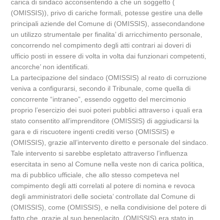
carica di sindaco acconsentendo a che un soggetto (
(OMISSIS)), privo di cariche formali, potesse gestire una delle
principali aziende del Comune di (OMISSIS), assecondandone
un utilizzo strumentale per finalita’ di arricchimento personale,
concorrendo nel compimento degli atti contrari ai doveri di
ufficio posti in essere di volta in volta dai funzionari competenti,
ancorche’ non identificati.
La partecipazione del sindaco (OMISSIS) al reato di corruzione
veniva a configurarsi, secondo il Tribunale, come quella di
concorrente “intraneo”, essendo oggetto del mercimonio
proprio l’esercizio dei suoi poteri pubblici attraverso i quali era
stato consentito all’imprenditore (OMISSIS) di aggiudicarsi la
gara e di riscuotere ingenti crediti verso (OMISSIS) e
(OMISSIS), grazie all’intervento diretto e personale del sindaco.
Tale intervento si sarebbe espletato attraverso l’influenza
esercitata in seno al Comune nella veste non di carica politica,
ma di pubblico ufficiale, che allo stesso competeva nel
compimento degli atti correlati al potere di nomina e revoca
degli amministratori delle societa’ controllate dal Comune di
(OMISSIS), come (OMISSIS), e nella condivisione del potere di
fatto che, grazie al suo beneplacito, (OMISSIS) era stato in