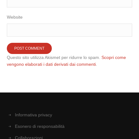
Website
Questo sito utilizza Akismet per ridurre lo spam.
Scopri come
vengono elaborati i dati derivati dai commenti
.
Informativa privacy
Esonero di responsabilità
Collaborazioni