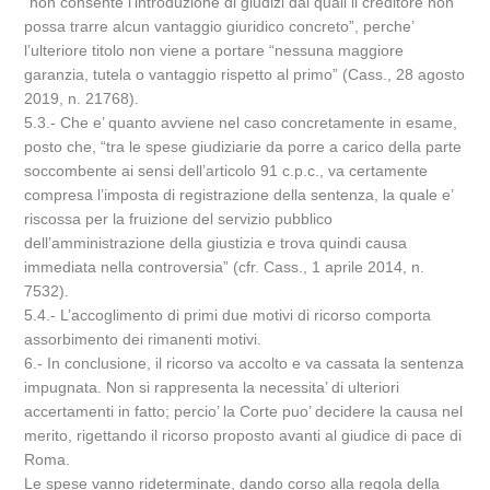
“non consente l’introduzione di giudizi dai quali il creditore non
possa trarre alcun vantaggio giuridico concreto”, perche’
l’ulteriore titolo non viene a portare “nessuna maggiore
garanzia, tutela o vantaggio rispetto al primo” (Cass., 28 agosto
2019, n. 21768).
5.3.- Che e’ quanto avviene nel caso concretamente in esame,
posto che, “tra le spese giudiziarie da porre a carico della parte
soccombente ai sensi dell’articolo 91 c.p.c., va certamente
compresa l’imposta di registrazione della sentenza, la quale e’
riscossa per la fruizione del servizio pubblico
dell’amministrazione della giustizia e trova quindi causa
immediata nella controversia” (cfr. Cass., 1 aprile 2014, n.
7532).
5.4.- L’accoglimento di primi due motivi di ricorso comporta
assorbimento dei rimanenti motivi.
6.- In conclusione, il ricorso va accolto e va cassata la sentenza
impugnata. Non si rappresenta la necessita’ di ulteriori
accertamenti in fatto; percio’ la Corte puo’ decidere la causa nel
merito, rigettando il ricorso proposto avanti al giudice di pace di
Roma.
Le spese vanno rideterminate, dando corso alla regola della