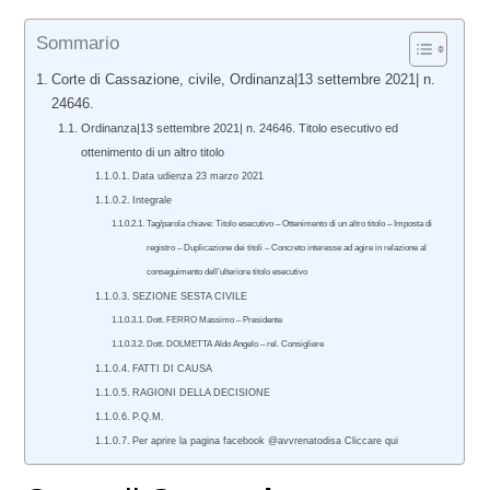
Sommario
Corte di Cassazione, civile, Ordinanza|13 settembre 2021| n.
24646.
Ordinanza|13 settembre 2021| n. 24646. Titolo esecutivo ed
ottenimento di un altro titolo
Data udienza 23 marzo 2021
Integrale
Tag/parola chiave: Titolo esecutivo – Ottenimento di un altro titolo – Imposta di
registro – Duplicazione dei titoli – Concreto interesse ad agire in relazione al
conseguimento dell’ulteriore titolo esecutivo
SEZIONE SESTA CIVILE
Dott. FERRO Massimo – Presidente
Dott. DOLMETTA Aldo Angelo – rel. Consigliere
FATTI DI CAUSA
RAGIONI DELLA DECISIONE
P.Q.M.
Per aprire la pagina facebook @avvrenatodisa Cliccare qui