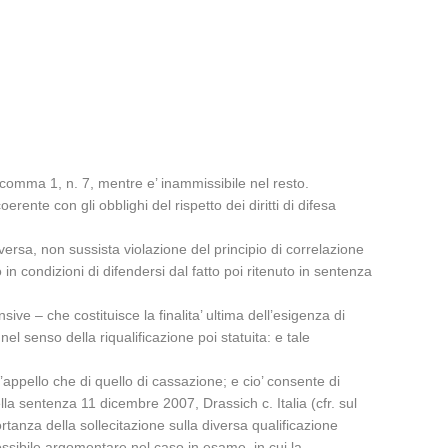
., comma 1, n. 7, mentre e’ inammissibile nel resto.
erente con gli obblighi del rispetto dei diritti di difesa
versa, non sussista violazione del principio di correlazione
in condizioni di difendersi dal fatto poi ritenuto in sentenza
sive – che costituisce la finalita’ ultima dell’esigenza di
l senso della riqualificazione poi statuita: e tale
’appello che di quello di cassazione; e cio’ consente di
lla sentenza 11 dicembre 2007, Drassich c. Italia (cfr. sul
rtanza della sollecitazione sulla diversa qualificazione
ossibile argomentare nel caso in esame, in cui la