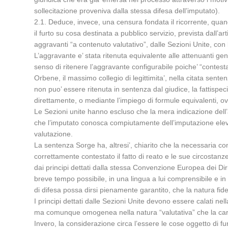
sollecitazione proveniva dalla stessa difesa dell’imputato).
2.1. Deduce, invece, una censura fondata il ricorrente, qua
il furto su cosa destinata a pubblico servizio, prevista dall
aggravanti “a contenuto valutativo”, dalle Sezioni Unite, co
L’aggravante e’ stata ritenuta equivalente alle attenuanti g
senso di ritenere l’aggravante configurabile poiche’ “contest
Orbene, il massimo collegio di legittimita’, nella citata sent
non puo’ essere ritenuta in sentenza dal giudice, la fattispec
direttamente, o mediante l’impiego di formule equivalenti, ov
Le Sezioni unite hanno escluso che la mera indicazione dell’at
che l’imputato conosca compiutamente dell’imputazione elevata
valutazione.
La sentenza Sorge ha, altresi’, chiarito che la necessaria co
correttamente contestato il fatto di reato e le sue circostanz
dai principi dettati dalla stessa Convenzione Europea dei Diri
breve tempo possibile, in una lingua a lui comprensibile e in m
di difesa possa dirsi pienamente garantito, che la natura fid
I principi dettati dalle Sezioni Unite devono essere calati ne
ma comunque omogenea nella natura “valutativa” che la car
Invero, la considerazione circa l’essere le cose oggetto di fu