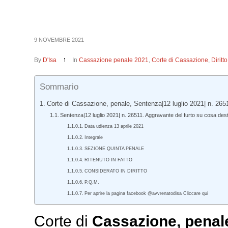
9 NOVEMBRE 2021
By
D'Isa
In
Cassazione penale 2021
,
Corte di Cassazione
,
Dirit
Sommario
Corte di Cassazione, penale, Sentenza|12 luglio 2021| n. 265
Sentenza|12 luglio 2021| n. 26511. Aggravante del furto su cosa dest
Data udienza 13 aprile 2021
Integrale
SEZIONE QUINTA PENALE
RITENUTO IN FATTO
CONSIDERATO IN DIRITTO
P.Q.M.
Per aprire la pagina facebook @avvrenatodisa Cliccare qui
Corte di
Cassazione,
penal