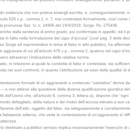
ndo evidenzia che non poteva essergli ascritta, e, conseguentemente, no
’articolo 625 c.p., comma 1, n. 7, mai contestata formalmente, cosi’ come
n la pronuncia Sez. U, n. 24906 del 19/4/2019, Sorge, Rv. 275436.
eneriche dalla sentenza di primo grado, poi confermata in appello; ed i
ata in fatto nella formulazione del capo d’accusa” (cosi’ pag. 3 della de
enza Sorge ed esprimendosi in tema di falso in atto pubblico, ha affermat
ie aggravata di cui all’articolo 476 c.p., comma 2, qualora nel capo d’im
vero attraverso l’indicazione della relativa norma.
to, in relazione al quale la condotta di falso e’ contestata, sia sufficie
 nei suoi confronti, in quanto l’attribuzione ad esso della qualita’ di d
ntestazione formale di un aggravante a contenuto “valutativo” deriva dal
e – e non attiene alla questione della diversa qualificazione giuridica d
tti dell’Uomo che, all’articolo 6, comma 3, lettera a), dispone che “ogni 
odo dettagliato, della natura e dei motivi dell’accusa elevata a suo carico
efacente dell’atto, oggetto del falso, sia adeguatamente e correttamente 
lla fattispecie odierna, che vede la contestazione di un’aggravante si’ di
atterizza.
rto destinate a pubblico servizio implica necessariamente l’esercizio di 