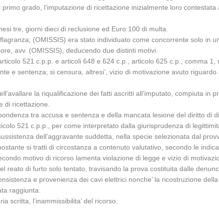
io di primo grado, l’imputazione di ricettazione inizialmente loro contesta
 mesi tre, giorni dieci di reclusione ed Euro 100 di multa.
n flagranza; (OMISSIS) era stato individuato come concorrente solo in
sore, avv. (OMISSIS), deducendo due distinti motivi.
ll’articolo 521 c.p.p. e articoli 648 e 624 c.p., articolo 625 c.p., comma 
nte e sentenza; si censura, altresi’, vizio di motivazione avuto riguardo 
l’avallare la riqualificazione dei fatti ascritti all’imputato, compiuta in 
 di ricettazione.
rispondenza tra accusa e sentenza e della mancata lesione del diritto di 
rticolo 521 c.p.p., per come interpretato dalla giurisprudenza di legittimit
nuta sussistenza dell’aggravante suddetta, nella specie selezionata dal pr
ostante si tratti di circostanza a contenuto valutativo, secondo le indica
econdo motivo di ricorso lamenta violazione di legge e vizio di motivaz
l reato di furto solo tentato, travisando la prova costituita dalle denunc
consistenza e provenienza dei cavi elettrici nonche’ la ricostruzione d
ata raggiunta.
a scritta, l’inammissibilita’ del ricorso.