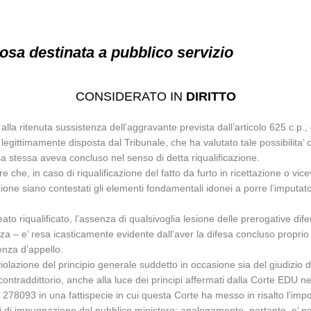
osa destinata a pubblico servizio
CONSIDERATO IN
DIRITTO
o alla ritenuta sussistenza dell’aggravante prevista dall’articolo 625 c.p
a legittimamente disposta dal Tribunale, che ha valutato tale possibilita’ co
sa stessa aveva concluso nel senso di detta riqualificazione.
che, in caso di riqualificazione del fatto da furto in ricettazione o vice
ione siano contestati gli elementi fondamentali idonei a porre l’imputato 
ato riqualificato, l’assenza di qualsivoglia lesione delle prerogative difen
 – e’ resa icasticamente evidente dall’aver la difesa concluso proprio ne
enza d’appello.
iolazione del principio generale suddetto in occasione sia del giudizio d
contraddittorio, anche alla luce dei principi affermati dalla Corte EDU ne
278093 in una fattispecie in cui questa Corte ha messo in risalto l’impo
vi di impugnazione del pubblico ministero; analogamente, pertanto, e’ p