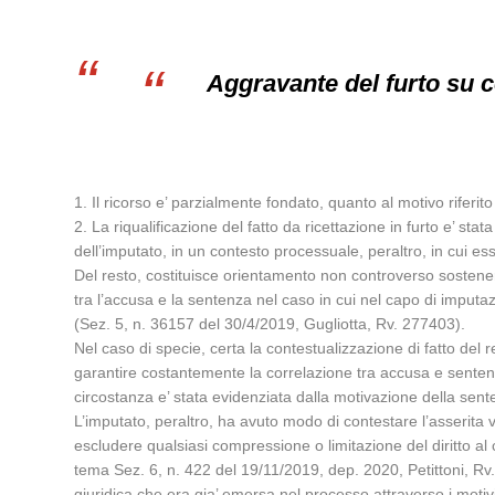
Aggravante del furto su c
1. Il ricorso e’ parzialmente fondato, quanto al motivo riferit
2. La riqualificazione del fatto da ricettazione in furto e’ stat
dell’imputato, in un contesto processuale, peraltro, in cui es
Del resto, costituisce orientamento non controverso sostenere 
tra l’accusa e la sentenza nel caso in cui nel capo di imputaz
(Sez. 5, n. 36157 del 30/4/2019, Gugliotta, Rv. 277403).
Nel caso di specie, certa la contestualizzazione di fatto del re
garantire costantemente la correlazione tra accusa e sentenza
circostanza e’ stata evidenziata dalla motivazione della sent
L’imputato, peraltro, ha avuto modo di contestare l’asserita v
escludere qualsiasi compressione o limitazione del diritto al 
tema Sez. 6, n. 422 del 19/11/2019, dep. 2020, Petittoni, Rv. 
giuridica che era gia’ emersa nel processo attraverso i moti