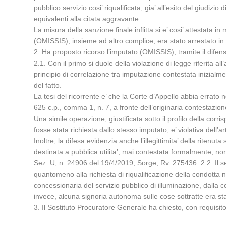
pubblico servizio cosi’ riqualificata, gia’ all’esito del giudiz
equivalenti alla citata aggravante.
La misura della sanzione finale inflitta si e’ cosi’ attestata in
(OMISSIS), insieme ad altro complice, era stato arrestato i
2. Ha proposto ricorso l’imputato (OMISSIS), tramite il difen
2.1. Con il primo si duole della violazione di legge riferita a
principio di correlazione tra imputazione contestata inizialme
del fatto.
La tesi del ricorrente e’ che la Corte d’Appello abbia errato nel
625 c.p., comma 1, n. 7, a fronte dell’originaria contestazione
Una simile operazione, giustificata sotto il profilo della cor
fosse stata richiesta dallo stesso imputato, e’ violativa dell’a
Inoltre, la difesa evidenzia anche l’illegittimita’ della rite
destinata a pubblica utilita’, mai contestata formalmente, non
Sez. U, n. 24906 del 19/4/2019, Sorge, Rv. 275436. 2.2. Il s
quantomeno alla richiesta di riqualificazione della condotta ne
concessionaria del servizio pubblico di illuminazione, dalla 
invece, alcuna signoria autonoma sulle cose sottratte era st
3. Il Sostituto Procuratore Generale ha chiesto, con requisitori