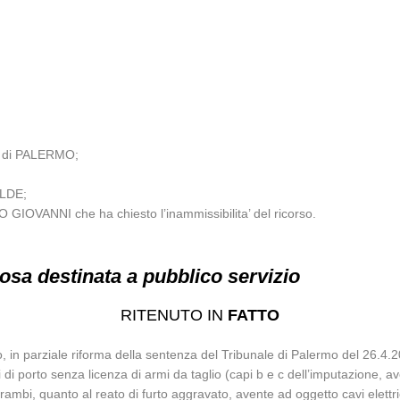
O di PALERMO;
ILDE;
O GIOVANNI che ha chiesto l’inammissibilita’ del ricorso.
osa destinata a pubblico servizio
RITENUTO IN
FATTO
mo, in parziale riforma della sentenza del Tribunale di Palermo del 26.4
di porto senza licenza di armi da taglio (capi b e c dell’imputazione, av
trambi, quanto al reato di furto aggravato, avente ad oggetto cavi elettr