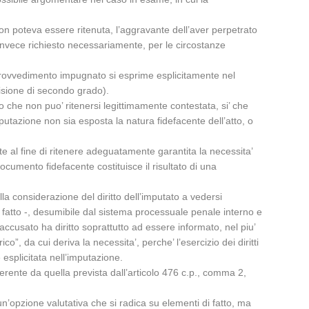
n poteva essere ritenuta, l’aggravante dell’aver perpetrato
 invece richiesto necessariamente, per le circostanze
l provvedimento impugnato si esprime esplicitamente nel
cisione di secondo grado).
o che non puo’ ritenersi legittimamente contestata, si’ che
putazione non sia esposta la natura fidefacente dell’atto, o
nte al fine di ritenere adeguatamente garantita la necessita’
ocumento fidefacente costituisce il risultato di una
la considerazione del diritto dell’imputato a vedersi
el fatto -, desumibile dal sistema processuale penale interno e
accusato ha diritto soprattutto ad essere informato, nel piu’
”, da cui deriva la necessita’, perche’ l’esercizio dei diritti
esplicitata nell’imputazione.
fferente da quella prevista dall’articolo 476 c.p., comma 2,
un’opzione valutativa che si radica su elementi di fatto, ma