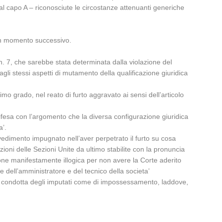
ta al capo A – riconosciute le circostanze attenuanti generiche
 un momento successivo.
1, n. 7, che sarebbe stata determinata dalla violazione del
agli stessi aspetti di mutamento della qualificazione giuridica
primo grado, nel reato di furto aggravato ai sensi dell’articolo
difesa con l’argomento che la diversa configurazione giuridica
a’.
ovvedimento impugnato nell’aver perpetrato il furto su cosa
zioni delle Sezioni Unite da ultimo stabilite con la pronuncia
ione manifestamente illogica per non avere la Corte aderito
e dell’amministratore e del tecnico della societa’
ella condotta degli imputati come di impossessamento, laddove,