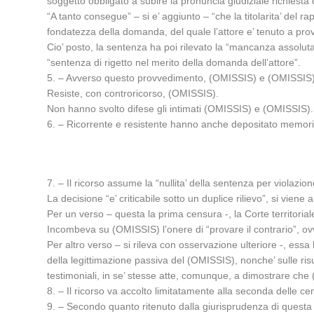
soggetto obbligato a subire la pronuncia giudiziale richiesta d
“A tanto consegue” – si e’ aggiunto – “che la titolarita’ del r
fondatezza della domanda, del quale l’attore e’ tenuto a pro
Cio’ posto, la sentenza ha poi rilevato la “mancanza assoluta 
“sentenza di rigetto nel merito della domanda dell’attore”.
5. – Avverso questo provvedimento, (OMISSIS) e (OMISSIS) 
Resiste, con controricorso, (OMISSIS).
Non hanno svolto difese gli intimati (OMISSIS) e (OMISSIS).
6. – Ricorrente e resistente hanno anche depositato memori
7. – Il ricorso assume la “nullita’ della sentenza per violazione
La decisione “e’ criticabile sotto un duplice rilievo”, si viene 
Per un verso – questa la prima censura -, la Corte territoria
Incombeva su (OMISSIS) l’onere di “provare il contrario”, ovv
Per altro verso – si rileva con osservazione ulteriore -, ess
della legittimazione passiva del (OMISSIS), nonche’ sulle risu
testimoniali, in se’ stesse atte, comunque, a dimostrare che
8. – Il ricorso va accolto limitatamente alla seconda delle ce
9. – Secondo quanto ritenuto dalla giurisprudenza di questa Co