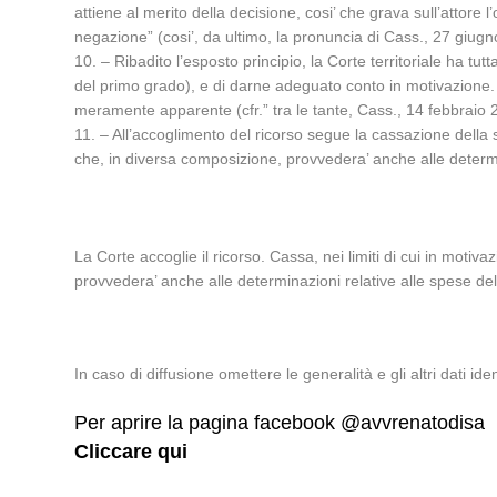
attiene al merito della decisione, cosi’ che grava sull’attore l
negazione” (cosi’, da ultimo, la pronuncia di Cass., 27 giug
10. – Ribadito l’esposto principio, la Corte territoriale ha tut
del primo grado), e di darne adeguato conto in motivazione.
meramente apparente (cfr.” tra le tante, Cass., 14 febbraio
11. – All’accoglimento del ricorso segue la cassazione della
che, in diversa composizione, provvedera’ anche alle determina
La Corte accoglie il ricorso. Cassa, nei limiti di cui in moti
provvedera’ anche alle determinazioni relative alle spese del g
In caso di diffusione omettere le generalità e gli altri dati ident
Per aprire la pagina facebook @avvrenatodisa
Cliccare qui