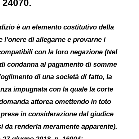
. 24070.
udizio è un elemento costitutivo della
e l’onere di allegarne e provarne i
ncompatibili con la loro negazione (Nel
da di condanna al pagamento di somme
oglimento di una società di fatto, la
enza impugnata con la quale la corte
la domanda attorea omettendo in toto
e prese in considerazione dal giudice
sì da renderla meramente apparente).
a 27 giugno 2018, n. 16904;