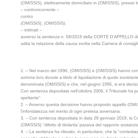
(OMISSIS), elettivamente domiciliato in (OMISSIS), presso l
– controricorrente –
contro
(OMISSIS), (OMISSIS);
– intimati –
avverso la sentenza n. 58/2019 della CORTE D’APPELLO di
udita la relazione della causa svolta nella Camera di con
1. – Nel marzo del 1996, (OMISSIS) e (OMISSIS) hanno conv
somme loro dovute a titolo di liquidazione di quote societarie 
denominata (OMISSIS) e che, nel giugno 1995, si era deciso d
Con sentenza depositata nell’ottobre 2006, il Tribunale ha 
spettante”.
2. – Avverso questa decisione hanno proposto appello (OMISS
l’infondatezza nel merito di ogni pretesa avversaria.
3. – Con sentenza depositata in data 28 gennaio 2019, la Cor
(OMISSIS) “difetto di titolarita’ passiva del rapporto sostanzi
4. – La sentenza ha rilevato, in particolare, che la “contesta