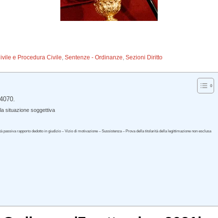
Civile e Procedura Civile
,
Sentenze - Ordinanze
,
Sezioni Diritto
24070.
la situazione soggettiva
ità passiva rapporto dedotto in giudizio – Vizio di motivazione – Sussistenza – Prova della titolarità della legittimazione non esclusa