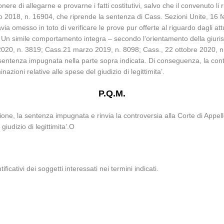
’onere di allegarne e provarne i fatti costitutivi, salvo che il convenuto l
no 2018, n. 16904, che riprende la sentenza di Cass. Sezioni Unite, 16 
tavia omesso in toto di verificare le prove pur offerte al riguardo dagli a
 Un simile comportamento integra – secondo l’orientamento della giurisp
 2020, n. 3819; Cass.21 marzo 2019, n. 8098; Cass., 22 ottobre 2020, n
 sentenza impugnata nella parte sopra indicata. Di conseguenza, la contr
zioni relative alle spese del giudizio di legittimita’.
P.Q.M.
vazione, la sentenza impugnata e rinvia la controversia alla Corte di App
iudizio di legittimita’.O
ificativi dei soggetti interessati nei termini indicati.