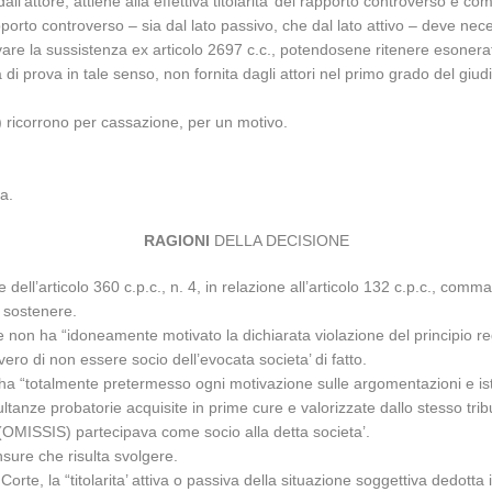
all’attore, attiene alla effettiva titolarita’ del rapporto controverso e c
apporto controverso – sia dal lato passivo, che dal lato attivo – deve nec
vare la sussistenza ex articolo 2697 c.c., potendosene ritenere esoner
di prova in tale senso, non fornita dagli attori nel primo grado del giud
ricorrono per cassazione, per un motivo.
a.
RAGIONI
DELLA DECISIONE
 dell’articolo 360 c.p.c., n. 4, in relazione all’articolo 132 c.p.c., comma 
a sostenere.
le non ha “idoneamente motivato la dichiarata violazione del principio r
ero di non essere socio dell’evocata societa’ di fatto.
a ha “totalmente pretermesso ogni motivazione sulle argomentazioni e ista
ltanze probatorie acquisite in prime cure e valorizzate dallo stesso trib
 (OMISSIS) partecipava come socio alla detta societa’.
nsure che risulta svolgere.
rte, la “titolarita’ attiva o passiva della situazione soggettiva dedotta