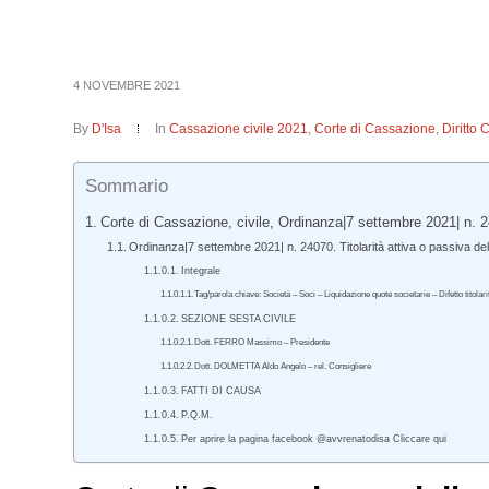
4 NOVEMBRE 2021
By
D'Isa
In
Cassazione civile 2021
,
Corte di Cassazione
,
Diritto 
Sommario
Corte di Cassazione, civile, Ordinanza|7 settembre 2021| n. 
Ordinanza|7 settembre 2021| n. 24070. Titolarità attiva o passiva del
Integrale
Tag/parola chiave: Società – Soci – Liquidazione quote societarie – Difetto titolar
SEZIONE SESTA CIVILE
Dott. FERRO Massimo – Presidente
Dott. DOLMETTA Aldo Angelo – rel. Consigliere
FATTI DI CAUSA
P.Q.M.
Per aprire la pagina facebook @avvrenatodisa Cliccare qui