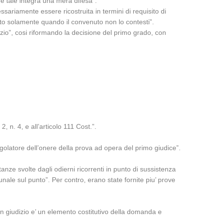
ome tale integra una mera difesa”.
essariamente essere ricostruita in termini di requisito di
ato solamente quando il convenuto non lo contesti”.
izio”, cosi riformando la decisione del primo grado, con
2, n. 4, e all’articolo 111 Cost.”.
egolatore dell’onere della prova ad opera del primo giudice”.
nze svolte dagli odierni ricorrenti in punto di sussistenza
unale sul punto”. Per contro, erano state fornite piu’ prove
 in giudizio e’ un elemento costitutivo della domanda e