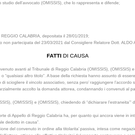
o studio dell’avvocato (OMISSIS), che lo rappresenta e difende;
 REGGIO CALABRIA, depositata il 28/01/2019;
siglio non partecipata del 23/03/2021 dal Consigliere Relatore Dott. 
FATTI
DI CAUSA
enuto avanti al Tribunale di Reggio Calabria (OMISSIS), (OMISSIS) e
o “qualsiasi altro titolo”. A base della richiesta hanno assunto di essere 
i sciogliere il vincolo associativo, senza pero’ raggiungere l’accordo 
parzialmente accolto la domanda attorea, condannando i convenuti al pa
IS), (OMISSIS) e (OMISSIS), chiedendo di “dichiarare l’estraneita’” di
te di Appello di Reggio Calabria ha, per quanto qui ancora viene in int
ale dedotto in causa”.
zione del convenuto in ordine alla titolarita’ passiva, intesa come negazi