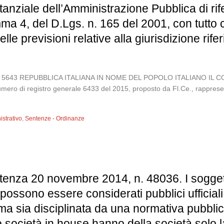
anziale dell’Amministrazione Pubblica di rife
ma 4, del D.Lgs. n. 165 del 2001, con tutto
le previsioni relative alla giurisdizione rifer
015, n. 5643 REPUBBLICA ITALIANA IN NOME DEL POPOLO ITALIANO 
ro di registro generale 6433 del 2015, proposto da Fl.Ce., rappresenta
istrativo
,
Sentenze - Ordinanze
enza 20 novembre 2014, n. 48036. I soggetti 
possono essere considerati pubblici ufficiali 
ma sia disciplinata da una normativa pubblic
 Le società in house hanno della società solo 