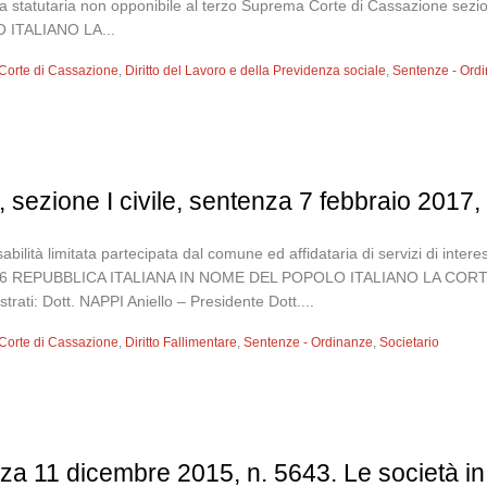
la statutaria non opponibile al terzo Suprema Corte di Cassazione se
 ITALIANO LA...
Corte di Cassazione
,
Diritto del Lavoro e della Previdenza sociale
,
Sentenze - Ord
 sezione I civile, sentenza 7 febbraio 2017,
nsabilità limitata partecipata dal comune ed affidataria di servizi di int
. 3196 REPUBBLICA ITALIANA IN NOME DEL POPOLO ITALIANO LA C
strati: Dott. NAPPI Aniello – Presidente Dott....
Corte di Cassazione
,
Diritto Fallimentare
,
Sentenze - Ordinanze
,
Societario
enza 11 dicembre 2015, n. 5643. Le società i