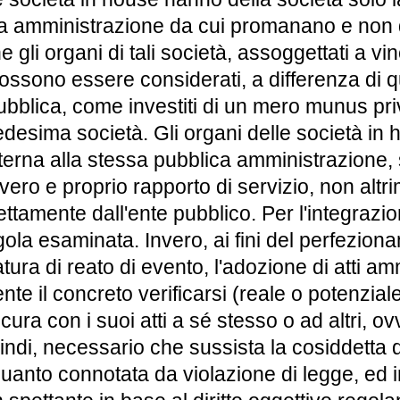
lica amministrazione da cui promanano e non d
i organi di tali società, assoggettati a vinc
ssono essere considerati, a differenza di q
pubblica, come investiti di un mero munus pri
desima società. Gli organi delle società in 
terna alla stessa pubblica amministrazione, 
ero e proprio rapporto di servizio, non altri
irettamente dall'ente pubblico. Per l'integrazio
ola esaminata. Invero, ai fini del perfeziona
ura di reato di evento, l'adozione di atti ammi
te il concreto verificarsi (reale o potenzial
ocura con i suoi atti a sé stesso o ad altri, 
uindi, necessario che sussista la cosiddetta 
quanto connotata da violazione di legge, ed 