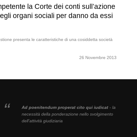
etente la Corte dei conti sull’azione
egli organi sociali per danno da essi
tione presenta le caratteristiche di una cosiddetta società
26 Novembre 2013
Ad poenitendum properat cito qui iudicat
- la
necessità della ponderazione nello svolgimento
dell'attività giudiziaria