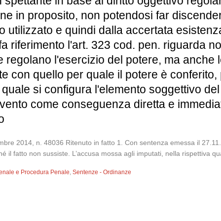
 spettante in base al diritto oggettivo rego
ne in proposito, non potendosi far discendere
 utilizzato e quindi dalla accertata esistenza 
 fa riferimento l'art. 323 cod. pen. riguarda 
e regolano l'esercizio del potere, ma anche l
te con quello per quale il potere è conferit
 quale si configura l'elemento soggettivo del
'evento come conseguenza diretta e immediat
o
e 2014, n. 48036 Ritenuto in fatto 1. Con sentenza emessa il 27.11.20
ché il fatto non sussiste. L’accusa mossa agli imputati, nella rispettiva qua
 Penale e Procedura Penale
,
Sentenze - Ordinanze