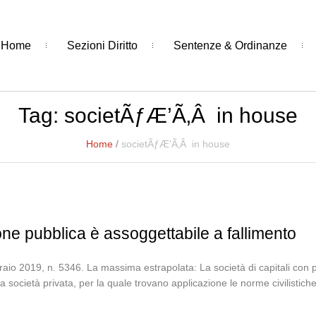
Home
Sezioni Diritto
Sentenze & Ordinanze
Tag:
societÃƒÆ’Ã‚Â in house
Home
/
societÃƒÆ’Ã‚Â in house
one pubblica è assoggettabile a fallimento
aio 2019, n. 5346. La massima estrapolata: La società di capitali con p
una società privata, per la quale trovano applicazione le norme civilistic