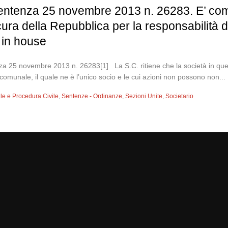
sentenza 25 novembre 2013 n. 26283. E’ comp
cura della Repubblica per la responsabilità d
à in house
nza 25 novembre 2013 n. 26283[1] La S.C. ritiene che la società in ques
 comunale, il quale ne è l’unico socio e le cui azioni non possono non...
vile e Procedura Civile
,
Sentenze - Ordinanze
,
Sezioni Unite
,
Societario