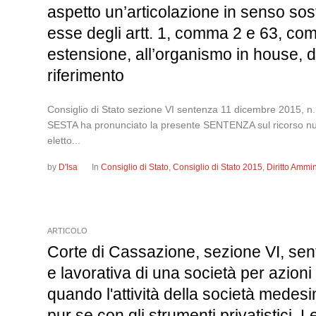
aspetto un’articolazione in senso sost
esse degli artt. 1, comma 2 e 63, com
estensione, all’organismo in house, del
riferimento
Consiglio di Stato sezione VI sentenza 11 dicembre 2
SESTA ha pronunciato la presente SENTENZA sul ricorso nume
eletto...
by
D'Isa
In
Consiglio di Stato
,
Consiglio di Stato 2015
,
Diritto Ammin
ARTICOLO
Corte di Cassazione, sezione VI, sent
e lavorativa di una società per azioni 
quando l'attività della società medesi
pur se con gli strumenti privatistici.