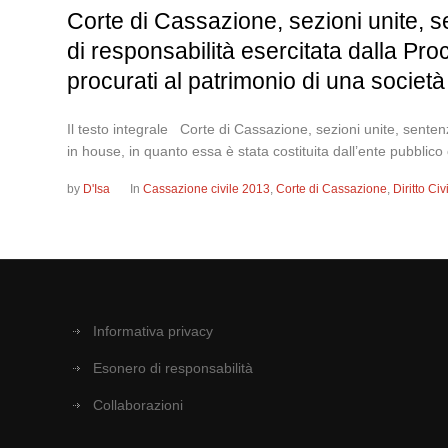
Corte di Cassazione, sezioni unite, 
di responsabilità esercitata dalla Pro
procurati al patrimonio di una societ
Il testo integrale Corte di Cassazione, sezioni unite, sente
in house, in quanto essa è stata costituita dall’ente pubblico
by
D'Isa
In
Cassazione civile 2013
,
Corte di Cassazione
,
Diritto Ci
Informativa privacy
Esonero di responsabilità
Collaborazioni