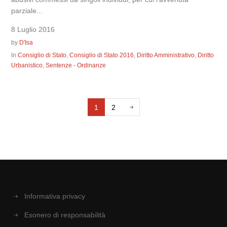
parziale...
8 Luglio 2016
by
D'Isa
In
Consiglio di Stato
,
Consiglio di Stato 2016
,
Diritto Amministrativo
,
Diritto
Urbanistico
,
Sentenze - Ordinanze
1
2
Informativa privacy
Esonero di responsabilità