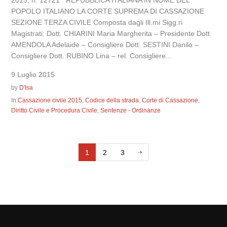
2015, n. 12721 REPUBBLICA ITALIANA IN NOME DEL
POPOLO ITALIANO LA CORTE SUPREMA DI CASSAZIONE
SEZIONE TERZA CIVILE Composta dagli Ill.mi Sigg.ri
Magistrati: Dott. CHIARINI Maria Margherita – Presidente Dott.
AMENDOLA Adelaide – Consigliere Dott. SESTINI Danilo –
Consigliere Dott. RUBINO Lina – rel. Consigliere...
9 Luglio 2015
by
D'Isa
In
Cassazione civile 2015
,
Codice della strada
,
Corte di Cassazione
,
Diritto Civile e Procedura Civile
,
Sentenze - Ordinanze
1
2
3