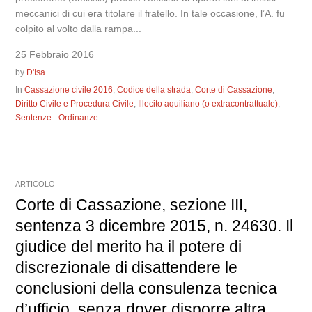
meccanici di cui era titolare il fratello. In tale occasione, l’A. fu
colpito al volto dalla rampa...
25 Febbraio 2016
by
D'Isa
In
Cassazione civile 2016
,
Codice della strada
,
Corte di Cassazione
,
Diritto Civile e Procedura Civile
,
Illecito aquiliano (o extracontrattuale)
,
Sentenze - Ordinanze
ARTICOLO
Corte di Cassazione, sezione III,
sentenza 3 dicembre 2015, n. 24630. Il
giudice del merito ha il potere di
discrezionale di disattendere le
conclusioni della consulenza tecnica
d’ufficio, senza dover disporre altra