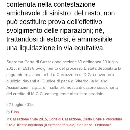
contenuta nella contestazione
amichevole di sinistro, del resto, non
può costituire prova dell’effettivo
svolgimento delle riparazioni; né,
trattandosi di esborsi, è ammissibile
una liquidazione in via equitativa
Suprema Corte di Cassazione sezione VI ordinanza 20 luglio
2015, n. 15176 Svolgimento del processo È stata depositata la
seguente relazione. «1. La Carrozzeria di D.G. convenne in
giudizio, davanti al Giudice di pace di Viterbo, la Milano
Assicurazioni s.p.a. e – sulla premessa di essere cessionaria
del credito di M.C.C. conseguente al sinistro stradale...
22 Luglio 2015
by
D'Isa
In
Cassazione civile 2015
,
Corte di Cassazione
,
Diritto Civile e Procedura
Civile
,
Illecito aquiliano (o extracontrattuale)
,
Sentenze - Ordinanze