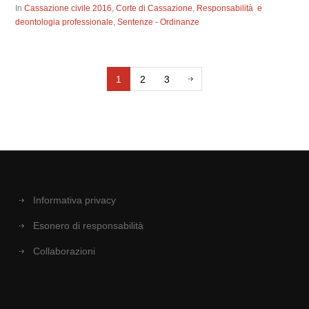
In
Cassazione civile 2016
,
Corte di Cassazione
,
Responsabilità e
deontologia professionale
,
Sentenze - Ordinanze
1
2
3
Informativa privacy
Esonero di responsabilità
Collaborazioni