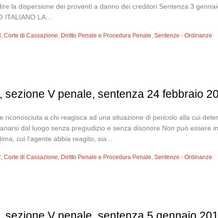
edire la dispersione dei proventi a danno dei creditori Sentenza 3 ge
 ITALIANO LA...
8
,
Corte di Cassazione
,
Diritto Penale e Procedura Penale
,
Sentenze - Ordinanze
, sezione V penale, sentenza 24 febbraio 2
e riconosciuta a chi reagisca ad una situazione di pericolo alla cui de
ontanarsi dal luogo senza pregiudizio e senza disonore Non può essere in
ima, cui l’agente abbia reagito, sia...
7
,
Corte di Cassazione
,
Diritto Penale e Procedura Penale
,
Sentenze - Ordinanze
, sezione V penale, sentenza 5 gennaio 201