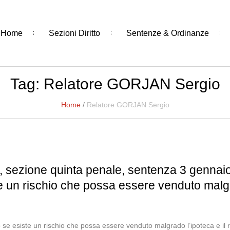
Home
Sezioni Diritto
Sentenze & Ordinanze
Tag:
Relatore GORJAN Sergio
Home
/
Relatore GORJAN Sergio
, sezione quinta penale, sentenza 3 gennaio
te un rischio che possa essere venduto malgra
 se esiste un rischio che possa essere venduto malgrado l’ipoteca e il r