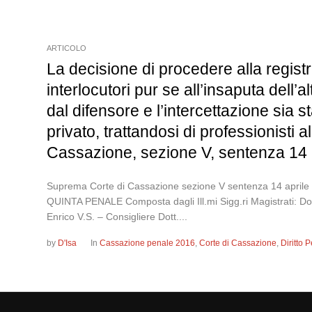
ARTICOLO
La decisione di procedere alla registr
interlocutori pur se all’insaputa dell’a
dal difensore e l’intercettazione sia 
privato, trattandosi di professionisti a
Cassazione, sezione V, sentenza 14 
Suprema Corte di Cassazione sezione V sentenza 14 a
QUINTA PENALE Composta dagli Ill.mi Sigg.ri Magistrati: D
Enrico V.S. – Consigliere Dott....
by
D'Isa
In
Cassazione penale 2016
,
Corte di Cassazione
,
Diritto