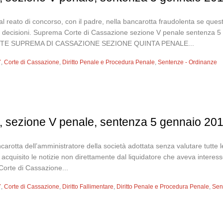
dal reato di concorso, con il padre, nella bancarotta fraudolenta se qu
le decisioni. Suprema Corte di Cassazione sezione V penale senten
TE SUPREMA DI CASSAZIONE SEZIONE QUINTA PENALE...
7
,
Corte di Cassazione
,
Diritto Penale e Procedura Penale
,
Sentenze - Ordinanze
, sezione V penale, sentenza 5 gennaio 201
arotta dell’amministratore della società adottata senza valutare tutte
cquisito le notizie non direttamente dal liquidatore che aveva interesse a
Corte di Cassazione...
7
,
Corte di Cassazione
,
Diritto Fallimentare
,
Diritto Penale e Procedura Penale
,
Sen