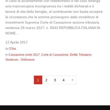
In caso di accertamento con redditometro e nel caso emerga
una macroscopica incongruenza tra i redditi dichiarati e il
tenore di vita della famiglia, al contribuente non basta eccepire
la circostanza che le somme provengono dallo smobilizzo di
investimenti Suprema Corte di Cassazione sezione tributaria
sentenza 29 marzo 2017, n. 8043 REPUBBLICA ITALIANA IN
NOME...
12 Aprile 2017
by
D'Isa
In
Cassazione civile 2017
,
Corte di Cassazione
,
Diritto Tributario
,
Sentenze - Ordinanze
1
2
3
4