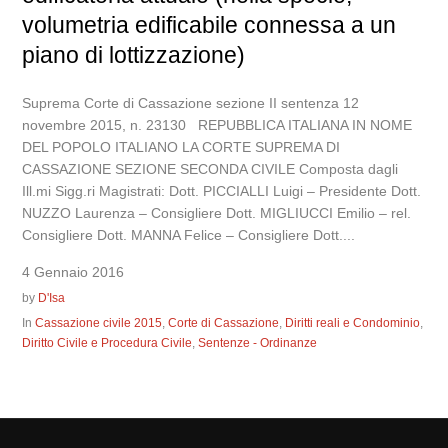
volumetria edificabile connessa a un
piano di lottizzazione)
Suprema Corte di Cassazione sezione II sentenza 12
novembre 2015, n. 23130 REPUBBLICA ITALIANA IN NOME
DEL POPOLO ITALIANO LA CORTE SUPREMA DI
CASSAZIONE SEZIONE SECONDA CIVILE Composta dagli
Ill.mi Sigg.ri Magistrati: Dott. PICCIALLI Luigi – Presidente Dott.
NUZZO Laurenza – Consigliere Dott. MIGLIUCCI Emilio – rel.
Consigliere Dott. MANNA Felice – Consigliere Dott....
4 Gennaio 2016
by
D'Isa
In
Cassazione civile 2015
,
Corte di Cassazione
,
Diritti reali e Condominio
,
Diritto Civile e Procedura Civile
,
Sentenze - Ordinanze