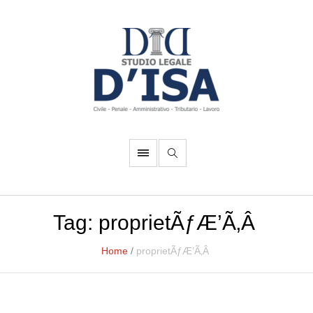
Tag:
proprietÃƒÆ’Ã‚Â
Home
/
proprietÃƒÆ’Ã‚Â