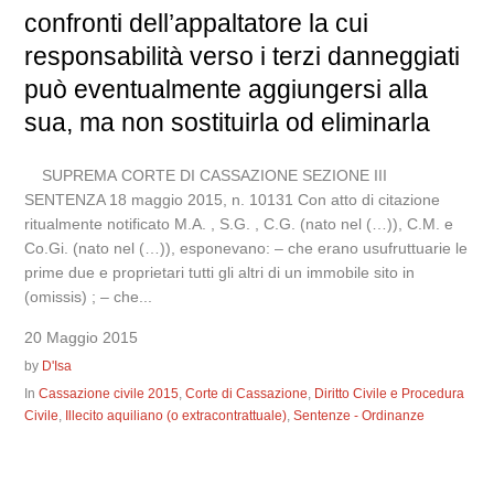
confronti dell’appaltatore la cui
responsabilità verso i terzi danneggiati
può eventualmente aggiungersi alla
sua, ma non sostituirla od eliminarla
SUPREMA CORTE DI CASSAZIONE SEZIONE III
SENTENZA 18 maggio 2015, n. 10131 Con atto di citazione
ritualmente notificato M.A. , S.G. , C.G. (nato nel (…)), C.M. e
Co.Gi. (nato nel (…)), esponevano: – che erano usufruttuarie le
prime due e proprietari tutti gli altri di un immobile sito in
(omissis) ; – che...
20 Maggio 2015
by
D'Isa
In
Cassazione civile 2015
,
Corte di Cassazione
,
Diritto Civile e Procedura
Civile
,
Illecito aquiliano (o extracontrattuale)
,
Sentenze - Ordinanze