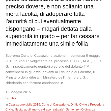
preciso dovere, e non soltanto una
mera facoltà, di adoperare tutta
l’autorità di cui eventualmente
dispongano – magari dettata dalla
superiorità in grado – per far cessare
immediatamente una simile follia
Suprema Corte di Cassazione sezione III sentenza 6 maggio
2015, n. 8991 Svolgimento del processo 1. T.G. , M.A. , T.T. e
G. – rispettivamente genitori e sorelle del defunto T.M. –
convennero in giudizio, davanti al Tribunale di Palermo, il
Ministero della difesa, il Ministero dell’interno e L.G. ,
chiedendo che fossero condannati in...
12 Maggio 2015
by
D'Isa
In
Cassazione civile 2015
,
Corte di Cassazione
,
Diritto Civile e Procedura
Civile
,
Illecito aquiliano (o extracontrattuale)
,
Sentenze - Ordinanze