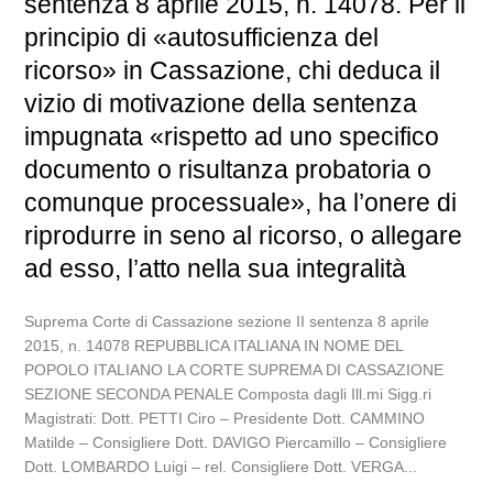
sentenza 8 aprile 2015, n. 14078. Per il
principio di «autosufficienza del
ricorso» in Cassazione, chi deduca il
vizio di motivazione della sentenza
impugnata «rispetto ad uno specifico
documento o risultanza probatoria o
comunque processuale», ha l’onere di
riprodurre in seno al ricorso, o allegare
ad esso, l’atto nella sua integralità
Suprema Corte di Cassazione sezione II sentenza 8 aprile
2015, n. 14078 REPUBBLICA ITALIANA IN NOME DEL
POPOLO ITALIANO LA CORTE SUPREMA DI CASSAZIONE
SEZIONE SECONDA PENALE Composta dagli Ill.mi Sigg.ri
Magistrati: Dott. PETTI Ciro – Presidente Dott. CAMMINO
Matilde – Consigliere Dott. DAVIGO Piercamillo – Consigliere
Dott. LOMBARDO Luigi – rel. Consigliere Dott. VERGA...