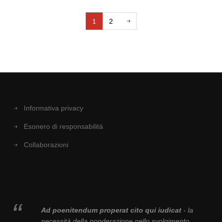
1
2
Informativa privacy
Esonero di responsabilità
Collaborazioni
Ad poenitendum properat cito qui iudicat
- la
necessità della ponderazione nello svolgimento