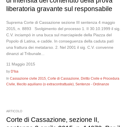
di intensità del contenuto della prova
liberatoria gravante sul responsabile
Suprema Corte di Cassazione sezione III sentenza 4 maggio
2015, n. 8893 Svolgimento del processo 1. II 30.10.1999 il sig.
C.V. inciampò in una buca sul marciapiede della Piazza del
Popolo di Latina, e cadde. In conseguenza della caduta patì
una frattura dei metatarso. 2. Nel 2001 il sig. C.V. convenne
dinanzi al Tribunale...
11 Maggio 2015
by
D'Isa
In
Cassazione civile 2015
,
Corte di Cassazione
,
Diritto Civile e Procedura
Civile
,
Illecito aquiliano (o extracontrattuale)
,
Sentenze - Ordinanze
ARTICOLO
Corte di Cassazione, sezione II,