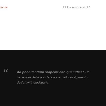
11 Dicembre 2017
inanze
Ad poenitendum properat cito qui iudicat
- la
necessità della ponderazione nello svolgimento
dell'attività giudiziaria