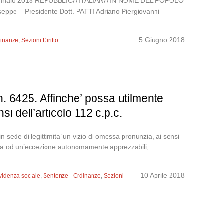
30 gennaio 2018 REPUBBLICA ITALIANA IN NOME DEL POPOLO
e – Presidente Dott. PATTI Adriano Piergiovanni –
5 Giugno 2018
dinanze
,
Sezioni Diritto
. 6425. Affinche’ possa utilmente
si dell’articolo 112 c.p.c.
sede di legittimita’ un vizio di omessa pronunzia, ai sensi
manda od un’eccezione autonomamente apprezzabili,
10 Aprile 2018
evidenza sociale
,
Sentenze - Ordinanze
,
Sezioni