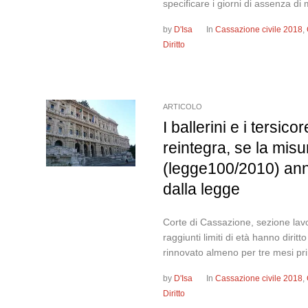
specificare i giorni di assenza di m
by
D'Isa
In
Cassazione civile 2018
,
Diritto
ARTICOLO
I ballerini e i tersico
reintegra, se la misu
(legge100/2010) ann
dalla legge
Corte di Cassazione, sezione lavo
raggiunti limiti di età hanno diri
rinnovato almeno per tre mesi pr
by
D'Isa
In
Cassazione civile 2018
,
Diritto