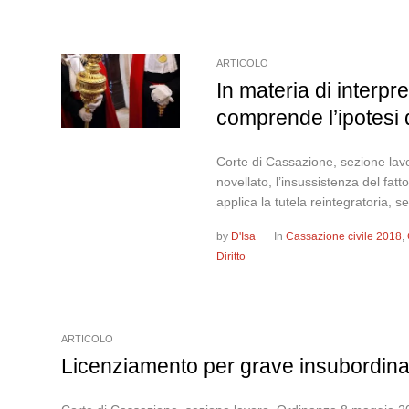
ARTICOLO
In materia di interpr
comprende l’ipotesi de
Corte di Cassazione, sezione lav
novellato, l’insussistenza del fatto
applica la tutela reintegratoria, s
by
D'Isa
In
Cassazione civile 2018
,
Diritto
ARTICOLO
Licenziamento per grave insubordina