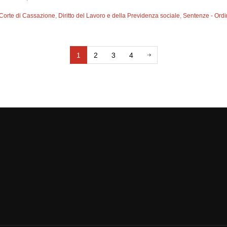
Corte di Cassazione
,
Diritto del Lavoro e della Previdenza sociale
,
Sentenze - Ord
1
2
3
4