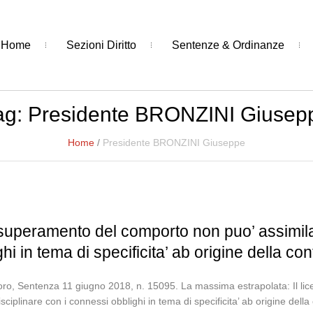
Home
Sezioni Diritto
Sentenze & Ordinanze
ag:
Presidente BRONZINI Giusep
Home
/
Presidente BRONZINI Giuseppe
 superamento del comporto non puo’ assimila
hi in tema di specificita’ ab origine della co
oro, Sentenza 11 giugno 2018, n. 15095. La massima estrapolata: Il l
sciplinare con i connessi obblighi in tema di specificita’ ab origine della