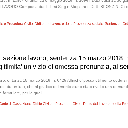
o 2018, n. 10964 Ordinanza 8 maggio 2018, n. 10964 Data udienza 
 Composta dagli Ill.mi Sigg.ri Magistrati: Dott. BRONZINI Giusepp
vile e Procedura Civile
,
Diritto del Lavoro e della Previdenza sociale
,
Sentenze - Or
 sezione lavoro, sentenza 15 marzo 2018, n
gittimita’ un vizio di omessa pronunzia, ai sen
ro, entenza 15 marzo 2018, n. 6425 Affinche’ possa utilmente dedursi in 
ssario, da un lato, che al giudice del merito siano state rivolte una do
formulate, per le quali...
Corte di Cassazione
,
Diritto Civile e Procedura Civile
,
Diritto del Lavoro e della Pr