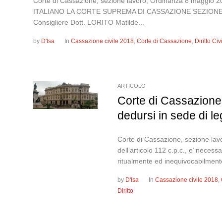
Corte di Cassazione, sezione lavoro, Ordinanza 8 maggi
ITALIANO LA CORTE SUPREMA DI CASSAZIONE SEZIONE LAVORO
Consigliere Dott. LORITO Matilde...
by
D'Isa
In
Cassazione civile 2018
,
Corte di Cassazione
,
Diritto Ci
ARTICOLO
Corte di Cassazione,
dedursi in sede di le
Corte di Cassazione, sezione lavo
dell’articolo 112 c.p.c., e’ nece
ritualmente ed inequivocabilmente 
by
D'Isa
In
Cassazione civile 2018
,
Diritto