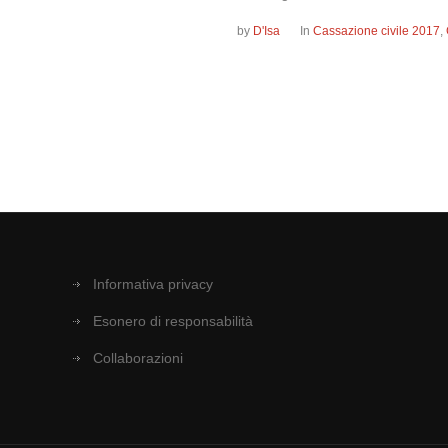
by
D'Isa
In
Cassazione civile 2017
,
Informativa privacy
Esonero di responsabilità
Collaborazioni