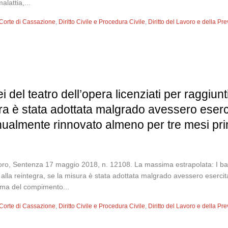
alattia,...
Corte di Cassazione
,
Diritto Civile e Procedura Civile
,
Diritto del Lavoro e della Pr
rei del teatro dell’opera licenziati per raggiunti
ra è stata adottata malgrado avessero esercit
ualmente rinnovato almeno per tre mesi prim
ro, Sentenza 17 maggio 2018, n. 12108. La massima estrapolata: I ballerin
tto alla reintegra, se la misura è stata adottata malgrado avessero eserc
ima del compimento...
Corte di Cassazione
,
Diritto Civile e Procedura Civile
,
Diritto del Lavoro e della Pr