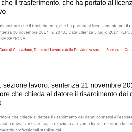
 che il trasferimento, che ha portato al licen
ivo
dimostrare che il trasferimento, che ha portato al licenziamento per il rif
 Sentenza 30 novembre 2017, n. 28791 Data udienza 5 luglio 2017 
E SEZIONE...
Corte di Cassazione
,
Diritto del Lavoro e della Previdenza sociale
,
Sentenze - Ord
, sezione lavoro, sentenza 21 novembre 2017
re che chieda al datore il risarcimento dei
a
tore che chieda al datore il risarcimento dei danni connessi all’espletamen
utto dovra’ verificare se, in relazione all’evento lesivo, ricorrano le co
malattie professionali stabilite dal...