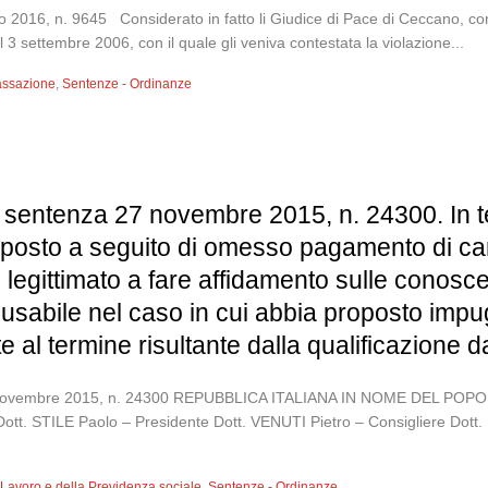
016, n. 9645 Considerato in fatto li Giudice di Pace di Ceccano, con se
3 settembre 2006, con il quale gli veniva contestata la violazione...
assazione
,
Sentenze - Ordinanze
, sentenza 27 novembre 2015, n. 24300. In 
posto a seguito di omesso pagamento di cartel
o è legittimato a fare affidamento sulle cono
cusabile nel caso in cui abbia proposto imp
 al termine risultante dalla qualificazione d
 27 novembre 2015, n. 24300 REPUBBLICA ITALIANA IN NOME DEL 
Dott. STILE Paolo – Presidente Dott. VENUTI Pietro – Consigliere Do
l Lavoro e della Previdenza sociale
,
Sentenze - Ordinanze