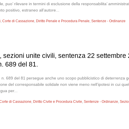
, puo’ rilevare in termini di esclusione della responsabilita’ amministrati
o positivo, estraneo all’autore...
8
,
Corte di Cassazione
,
Diritto Penale e Procedura Penale
,
Sentenze - Ordinanze
 sezioni unite civili, sentenza 22 settembre 
 n. 689 del 81.
6 l. n. 689 del 81 persegue anche uno scopo pubblicistico di deterrenza ge
one del corresponsabile solidale non viene meno nell’ipotesi in cui quella 
gua per...
Corte di Cassazione
,
Diritto Civile e Procedura Civile
,
Sentenze - Ordinanze
,
Sezio