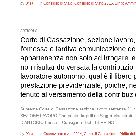
by
D'Isa
In
Consiglio di Stato
,
Consiglio di Stato 2015
,
Diritto Ammin
ARTICOLO
Corte di Cassazione, sezione lavoro,
l'omessa o tardiva comunicazione dei 
appartenenza non solo ad irrogare le
non risultando versata la contribuzion
lavoratore autonomo, qual è il libero p
prestazione previdenziale, poiché, nel
tenuto al versamento della contribuz
Suprema Corte di Cassazione sezione lavoro sentenza
SEZIONE LAVORO Composta dagli Ill.mi Sigg.ri Magistrati: D
D’ANTONIO Enrica – Consigliere Dott. BERRINO...
by
D'Isa
In
Cassazione civile 2014
,
Corte di Cassazione
,
Diritto de