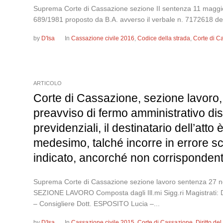
Suprema Corte di Cassazione sezione II sentenza 11 maggio 2
689/1981 proposto da B.A. avverso il verbale n. 7172618 del 
by
D'Isa
In
Cassazione civile 2016
,
Codice della strada
,
Corte di C
ARTICOLO
Corte di Cassazione, sezione lavoro
preavviso di fermo amministrativo dis
previdenziali, il destinatario dell’att
medesimo, talché incorre in errore s
indicato, ancorché non corrispondente
Suprema Corte di Cassazione sezione lavoro sentenza
SEZIONE LAVORO Composta dagli Ill.mi Sigg.ri Magistrati: 
– Consigliere Dott. ESPOSITO Lucia –...
by
D'Isa
In
Cassazione civile 2015
,
Corte di Cassazione
,
Diritto de