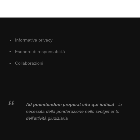
Informativa privacy
Esonero di responsabilità
Collaborazioni
Ad poenitendum properat cito qui iudicat
- la
necessità della ponderazione nello svolgimento
dell'attività giudiziaria