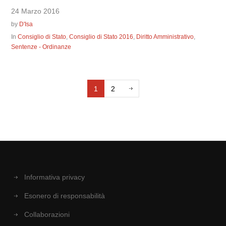
24 Marzo 2016
by
D'Isa
In
Consiglio di Stato
,
Consiglio di Stato 2016
,
Diritto Amministrativo
,
Sentenze - Ordinanze
1
2
Informativa privacy
Esonero di responsabilità
Collaborazioni