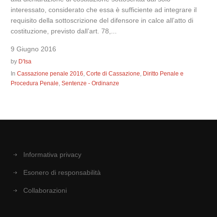
interessato, considerato che essa è sufficiente ad integrare il
requisito della sottoscrizione del difensore in calce all’atto di
costituzione, previsto dall’art. 78,...
9 Giugno 2016
by
D'Isa
In
Cassazione penale 2016
,
Corte di Cassazione
,
Diritto Penale e
Procedura Penale
,
Sentenze - Ordinanze
Informativa privacy
Esonero di responsabilità
Collaborazioni