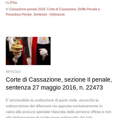
by
D'Isa
In
Cassazione penale 2016
,
Corte di Cassazione
,
Diritto Penale e
Procedura Penale
,
Sentenze - Ordinanze
ARTICOLO
Corte di Cassazione, sezione II penale,
sentenza 27 maggio 2016, n. 22473
E’ ammissibile la costituzione di parte civile, ancorché la
sottoscrizione del difensore sia apposta esclusivamente in
calce alla procura speciale rilasciata dalla persona offesa e non
alla dichiarazione di costituzione sottoscritta dal solo