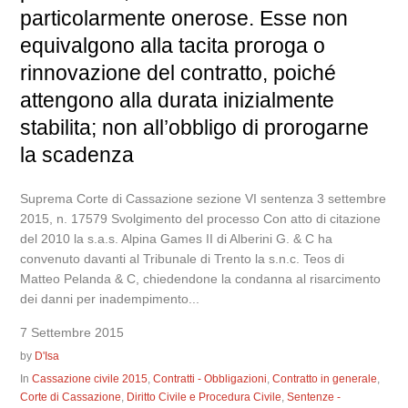
particolarmente onerose. Esse non
equivalgono alla tacita proroga o
rinnovazione del contratto, poiché
attengono alla durata inizialmente
stabilita; non all’obbligo di prorogarne
la scadenza
Suprema Corte di Cassazione sezione VI sentenza 3 settembre
2015, n. 17579 Svolgimento del processo Con atto di citazione
del 2010 la s.a.s. Alpina Games II di Alberini G. & C ha
convenuto davanti al Tribunale di Trento la s.n.c. Teos di
Matteo Pelanda & C, chiedendone la condanna al risarcimento
dei danni per inadempimento...
7 Settembre 2015
by
D'Isa
In
Cassazione civile 2015
,
Contratti - Obbligazioni
,
Contratto in generale
,
Corte di Cassazione
,
Diritto Civile e Procedura Civile
,
Sentenze -