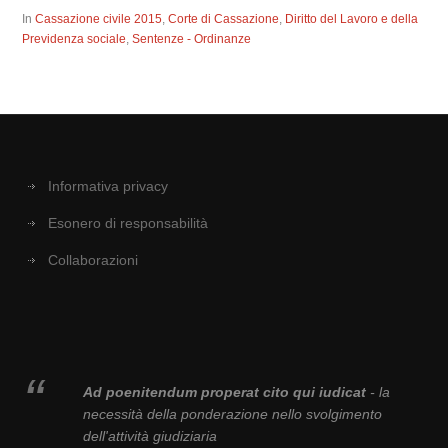
In
Cassazione civile 2015
,
Corte di Cassazione
,
Diritto del Lavoro e della
Previdenza sociale
,
Sentenze - Ordinanze
Informativa privacy
Esonero di responsabilità
Collaborazioni
Ad poenitendum properat cito qui iudicat
- la
necessità della ponderazione nello svolgimento
dell'attività giudiziaria