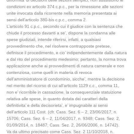
difformita’ di decisioni delle sezioni semplici, non sussistono le
condizioni ex articolo 374 c.p.c., per la rimessione alle sezioni
unite invocata dalla ricorrente nella memoria presentata ai
sensi dell’articolo 380-bis c.p.c., comma 2.
L’articolo 91 c.p.c., secondo cui il giudice con la sentenza che
chiude il processo davanti a se’, dispone la condanna alle
spese giudiziali, intende riferirsi, infatti, a qualsiasi
provvedimento che, nel risolvere contrapposte pretese,
definisce il procedimento, e cio’ indipendentemente dalla natura
e dal rito del procedimento medesimo; pertanto, la norma trova
applicazione anche ai provvedimenti di natura camerale e non
contenziosa, come quelli in materia di revoca
dell’amministratore di condominio, sicche’, mentre la decisione
nel merito del ricorso di cui all’articolo 1129 c.c., comma 11,
non e’ ricorribile in cassazione, la consequenziale statuizione
relativa alle spese, in quanto dotata dei caratteri della
definitivita’ e della decisorieta’, e’ impugnabile ai sensi
dell’articolo 111 Cost. (cfr. Cass. Sez. 6 – 2, 23/06/2017, n.
15706; Cass. Sez. 6 – 2, 11/04/2017, n. 9348; Cass. Sez. 2,
01/09/2014, n. 18487; Cass. Sez. 2, 26/06/2006, n. 14742).
Va da ultimo precisato come Cass. Sez. 2 11/10/2018, n.