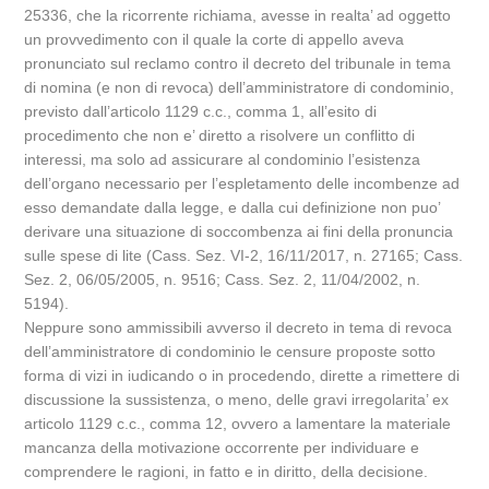
25336, che la ricorrente richiama, avesse in realta’ ad oggetto
un provvedimento con il quale la corte di appello aveva
pronunciato sul reclamo contro il decreto del tribunale in tema
di nomina (e non di revoca) dell’amministratore di condominio,
previsto dall’articolo 1129 c.c., comma 1, all’esito di
procedimento che non e’ diretto a risolvere un conflitto di
interessi, ma solo ad assicurare al condominio l’esistenza
dell’organo necessario per l’espletamento delle incombenze ad
esso demandate dalla legge, e dalla cui definizione non puo’
derivare una situazione di soccombenza ai fini della pronuncia
sulle spese di lite (Cass. Sez. VI-2, 16/11/2017, n. 27165; Cass.
Sez. 2, 06/05/2005, n. 9516; Cass. Sez. 2, 11/04/2002, n.
5194).
Neppure sono ammissibili avverso il decreto in tema di revoca
dell’amministratore di condominio le censure proposte sotto
forma di vizi in iudicando o in procedendo, dirette a rimettere di
discussione la sussistenza, o meno, delle gravi irregolarita’ ex
articolo 1129 c.c., comma 12, ovvero a lamentare la materiale
mancanza della motivazione occorrente per individuare e
comprendere le ragioni, in fatto e in diritto, della decisione.