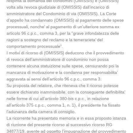
respinta la domanda dei condomini (OMISSIS) e (OMISSIS)
volta alla revoca giudiziale di (OMISSIS) dall’incarico di
amministratore del Condominio di via (OMISSIS). La Corte
d’appello ha condannato (OMISSIS) al pagamento delle spese
processuali, nonche’ al pagamento di un’ulteriore somma ex
articolo 96 c.p.c., comma 3, per la “grave infondatezza delle
ragioni a sostegno del reclamo e la temerarieta’ del
comportamento processuale”.
I motivi di ricorso di (OMISSIS) deducono che il provvedimento
di revoca dell’amministratore di condominio non possa
contenere alcuna statuizione sulle spese, censurando poi la
mancanza di motivazione e la condanna per responsabilita’
aggravata ai sensi dell’articolo 96 c.p.c., comma 3.
Su proposta del relatore, che riteneva che il ricorso potesse
essere dichiarato inammissibile, con la conseguente definibilita’
nelle forme di cui all’articolo 380-bis c.p.c., in relazione
all’articolo 375 c.p.c., comma 1, n. 1), il presidente ha fissato
l’adunanza della camera di consiglio.
La ricorrente ha presentato memoria e in essa proposto istanza
di riunione del presente ricorso al successivo ricorso RG
34877/19, avente ad oggetto l’impugnazione del provvedimento