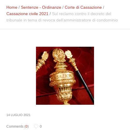
Home
/
Sentenze - Ordinanze
/
Corte di Cassazione
/
Cassazione civile 2021
/
Sul reclamo contro il decreto del
tribunale in tema di revoca dell’amministratore di condominio
14 LUGLIO 2021
Comments (
0
)
0