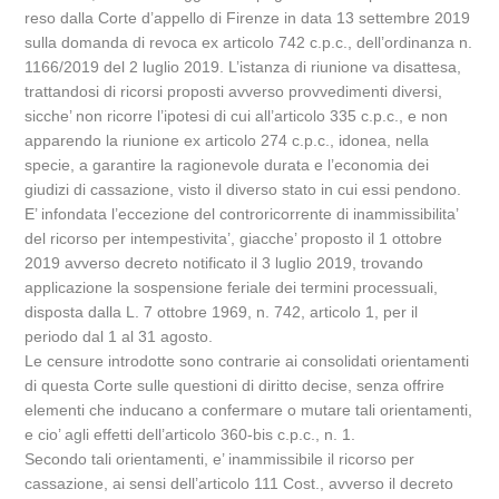
reso dalla Corte d’appello di Firenze in data 13 settembre 2019
sulla domanda di revoca ex articolo 742 c.p.c., dell’ordinanza n.
1166/2019 del 2 luglio 2019. L’istanza di riunione va disattesa,
trattandosi di ricorsi proposti avverso provvedimenti diversi,
sicche’ non ricorre l’ipotesi di cui all’articolo 335 c.p.c., e non
apparendo la riunione ex articolo 274 c.p.c., idonea, nella
specie, a garantire la ragionevole durata e l’economia dei
giudizi di cassazione, visto il diverso stato in cui essi pendono.
E’ infondata l’eccezione del controricorrente di inammissibilita’
del ricorso per intempestivita’, giacche’ proposto il 1 ottobre
2019 avverso decreto notificato il 3 luglio 2019, trovando
applicazione la sospensione feriale dei termini processuali,
disposta dalla L. 7 ottobre 1969, n. 742, articolo 1, per il
periodo dal 1 al 31 agosto.
Le censure introdotte sono contrarie ai consolidati orientamenti
di questa Corte sulle questioni di diritto decise, senza offrire
elementi che inducano a confermare o mutare tali orientamenti,
e cio’ agli effetti dell’articolo 360-bis c.p.c., n. 1.
Secondo tali orientamenti, e’ inammissibile il ricorso per
cassazione, ai sensi dell’articolo 111 Cost., avverso il decreto