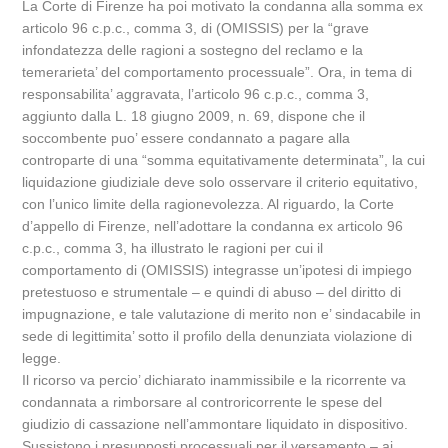
La Corte di Firenze ha poi motivato la condanna alla somma ex
articolo 96 c.p.c., comma 3, di (OMISSIS) per la “grave
infondatezza delle ragioni a sostegno del reclamo e la
temerarieta’ del comportamento processuale”. Ora, in tema di
responsabilita’ aggravata, l’articolo 96 c.p.c., comma 3,
aggiunto dalla L. 18 giugno 2009, n. 69, dispone che il
soccombente puo’ essere condannato a pagare alla
controparte di una “somma equitativamente determinata”, la cui
liquidazione giudiziale deve solo osservare il criterio equitativo,
con l’unico limite della ragionevolezza. Al riguardo, la Corte
d’appello di Firenze, nell’adottare la condanna ex articolo 96
c.p.c., comma 3, ha illustrato le ragioni per cui il
comportamento di (OMISSIS) integrasse un’ipotesi di impiego
pretestuoso e strumentale – e quindi di abuso – del diritto di
impugnazione, e tale valutazione di merito non e’ sindacabile in
sede di legittimita’ sotto il profilo della denunziata violazione di
legge.
Il ricorso va percio’ dichiarato inammissibile e la ricorrente va
condannata a rimborsare al controricorrente le spese del
giudizio di cassazione nell’ammontare liquidato in dispositivo.
Sussistono i presupposti processuali per il versamento – ai