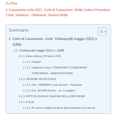
By
D'Isa
In
Cassazione civile 2021
,
Corte di Cassazione
,
Diritto Civile e Procedura
Civile
,
Sentenze - Ordinanze
,
Sezioni Diritto
Sommario
Corte di Cassazione, civile, Ordinanza|6 maggio 2021| n.
11866.
Ordinanza|6 maggio 2021| n. 11866
Data udienza 19 marzo 2021
Integrale
Tag/parola chiave: COMUNIONE E CONDOMINIO –
CONDOMINIO – AMMINISTRATORE
SEZIONE SESTA CIVILE
Dott. LOMBARDO Luigi Giovanni – Presidente
Dott. SCARPA Antonio – rel. Consigliere
FATTI DI CAUSA E RAGIONI DELLA DECISIONE
P.Q.M.
Per aprire la pagina facebook @avvrenatodisa Cliccare qui