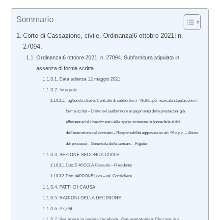
Sommario
Corte di Cassazione, civile, Ordinanza|6 ottobre 2021| n.
27094.
Ordinanza|6 ottobre 2021| n. 27094. Subfornitura stipulata in
assenza di forma scritta
Data udienza 12 maggio 2021
Integrale
Tag/parola chiave: Contratto di subfornitura – Nullità per mancata stipulazione in
forma scritta – Diritto del subfornitore al pagamento delle prestazioni già
effettuate ed al risarcimento delle spese sostenute in buona fede ai fini
dell’esecuzione del contratto – Responsabilità aggravata ex art. 96 c.p.c. – Abuso
del processo – Genericità delle censure – Rigetto
SEZIONE SECONDA CIVILE
Dott. D’ASCOLA Pasquale – Presidente
Dott. VARRONE Luca – rel. Consigliere
FATTI DI CAUSA
RAGIONI DELLA DECISIONE
P.Q.M.
Per aprire la pagina facebook @avvrenatodisa Cliccare qui