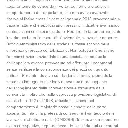
stessi fossero maggiori di oltre due volte rispetto a quelli
apparentemente concordati. Pertanto, non era credibile il
comportamento dell’appellante, che non aveva avanzato
riserve al listino prezzi inviato nel gennaio 2013 provvedendo a
pagare fatture che applicavano i prezzi ivi indicati e avanzando
contestazioni solo sei mesi dopo. Peraltro, le fatture erano state
inserite anche nella contabilita’ aziendale, senza che neppure
l’ufficio amministrativo della societa’ si fosse accorto della
differenza di prezzo contabilizzato. Non poteva ritenersi che
l’amministrazione aziendale di una societa’ come quella
dell’appellata avesse provveduto ad effettuare i pagamenti
senza verificare la corrispondenza dei prezzi con quanto
pattuito. Pertanto, doveva condividersi la motivazione della
sentenza impugnata che individuava quale presupposto
dell’accoglimento della riconvenzionale formulata dalla
convenuta – oltre che nella espressa previsione legislativa di
cui alla L. n. 192 del 1998, articolo 2 – anche nel
comportamento di malafede posto in essere dalla parte
appellante. Infatti, la pretesa di conseguire il vantaggio delle
lavorazioni effettuate dalla (OMISSIS) Srl senza corrispondere
alcun corrispettivo, neppure secondo i costi ritenuti concordati