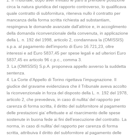
2. Il Tribunale, dopo aver invitato le parti a prendere posizione
circa la natura giuridica del rapporto controverso, lo qualificava
quale contratto di subfornitura, riteneva nullo il contratto per
mancanza della forma scritta richiesta ad substantiam,
respingeva le domande avanzate dall’attrice e, in accoglimento
della domanda riconvenzionale della convenuta, in applicazione
della L. n. 192 del 1998, articolo 2, condannava la (OMISSIS)
s.p.a. al pagamento dell’importo di Euro 16.721,23, oltre
interessi e ad Euro 5837,45 per spese legali e ad ulteriori Euro
5837,45 ex articolo 96 c.p.c., comma 3.
3. La (OMISSIS) S.p.A. proponeva appello avverso la suddetta
sentenza.
4. La Corte d’Appello di Torino rigettava l’impugnazione. Il
giudice del gravame evidenziava che il Tribunale aveva accolto
la riconvenzionale in forza del disposto della L. n. 192 del 1978,
articolo 2, che prevedeva, in caso di nullita’ del rapporto per
carenza di forma scritta, il diritto del subfornitore al pagamento
delle prestazioni gia’ effettuate e al risarcimento delle spese
sostenute in buona fede ai fini dell’esecuzione del contratto. La
norma, in caso di nullita’ del rapporto per carenza di forma
scritta, attribuiva il diritto del subfornitore al pagamento delle