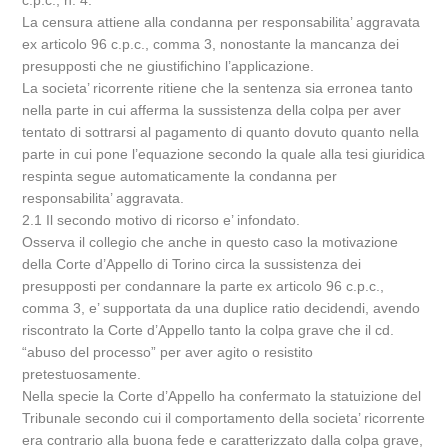
c.p.c., n. 4.
La censura attiene alla condanna per responsabilita’ aggravata
ex articolo 96 c.p.c., comma 3, nonostante la mancanza dei
presupposti che ne giustifichino l’applicazione.
La societa’ ricorrente ritiene che la sentenza sia erronea tanto
nella parte in cui afferma la sussistenza della colpa per aver
tentato di sottrarsi al pagamento di quanto dovuto quanto nella
parte in cui pone l’equazione secondo la quale alla tesi giuridica
respinta segue automaticamente la condanna per
responsabilita’ aggravata.
2.1 Il secondo motivo di ricorso e’ infondato.
Osserva il collegio che anche in questo caso la motivazione
della Corte d’Appello di Torino circa la sussistenza dei
presupposti per condannare la parte ex articolo 96 c.p.c.,
comma 3, e’ supportata da una duplice ratio decidendi, avendo
riscontrato la Corte d’Appello tanto la colpa grave che il cd.
“abuso del processo” per aver agito o resistito
pretestuosamente.
Nella specie la Corte d’Appello ha confermato la statuizione del
Tribunale secondo cui il comportamento della societa’ ricorrente
era contrario alla buona fede e caratterizzato dalla colpa grave,