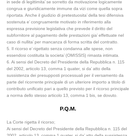
in sede di legittimita’ se sorretto da motivazione logicamente
congrua e giuridicamente immune da vizi come quella sopra
riportata. Anche il giudizio di pretestuosita’ della tesi difensiva
sostenuta e’ congruamente motivato in riferimento alla
espressa previsione legislativa che prevede il diritto del
subfornitore al pagamento delle prestazioni gia’ effettuate nel
caso di nullita’ per mancanza di forma scritta del contratto.
5. Il ricorso e’ rigettato senza condanna alle spese, non
essendosi costituita la societa’ (OMISSIS) rimasta intimata.
6. Ai sensi del Decreto del Presidente della Repubblica n. 115
del 2002, articolo 13, comma 1 quater, si da’ atto della
sussistenza dei presupposti processuali per il versamento da
parte del ricorrente principale di un ulteriore importo a titolo di
contributo unificato pari a quello previsto per il ricorso principale
a norma dello stesso articolo 13, comma 1 bis, se dovuto.
P.Q.M.
La Corte rigetta il ricorso;
Ai sensi del Decreto del Presidente della Repubblica n. 115 del
2002, articolo 13, comma 1 quater, si da’ atto della sussistenza