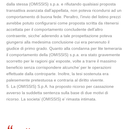
dalla stessa (OMISSIS) s.p.a. e rifiutando qualsiasi proposta
transattiva avanzata dall’appellata, non poteva ricondursi ad un
comportamento di buona fede. Peraltro, l’invio del listino prezzi
avrebbe potuto configurarsi come proposta scritta da ritenersi
accettata per il comportamento concludente dell’altro
contraente, sicche’ aderendo a tale prospettazione poteva
giungersi alla medesima conclusione cui era pervenuto il
giudice di primo grado. Quanto alla condanna per lite temeraria
il comportamento della (OMISSIS) s.p.a. era stato gravemente
scorretto per le ragioni gia’ esposte, volte a trarre il massimo
beneficio senza corrispondere alcunche’ per le operazioni
effettuate dalla controparte. Inoltre, la tesi sostenuta era
palesemente pretestuosa e contraria al diritto vivente.
5. La (OMISSIS) S.p.A. ha proposto ricorso per cassazione
avverso la suddetta sentenza sulla base di due motivi di
ricorso. La societa’ (OMISSIS) e’ rimasta intimata.