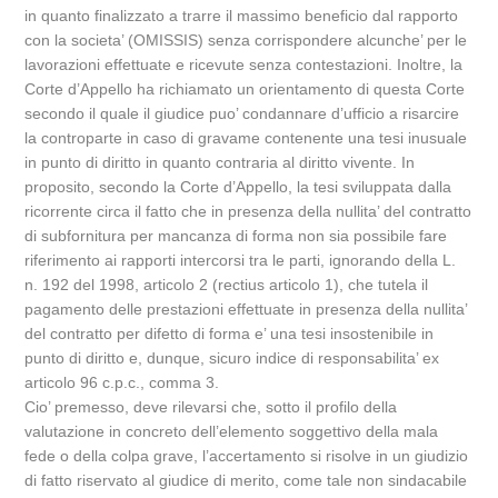
in quanto finalizzato a trarre il massimo beneficio dal rapporto
con la societa’ (OMISSIS) senza corrispondere alcunche’ per le
lavorazioni effettuate e ricevute senza contestazioni. Inoltre, la
Corte d’Appello ha richiamato un orientamento di questa Corte
secondo il quale il giudice puo’ condannare d’ufficio a risarcire
la controparte in caso di gravame contenente una tesi inusuale
in punto di diritto in quanto contraria al diritto vivente. In
proposito, secondo la Corte d’Appello, la tesi sviluppata dalla
ricorrente circa il fatto che in presenza della nullita’ del contratto
di subfornitura per mancanza di forma non sia possibile fare
riferimento ai rapporti intercorsi tra le parti, ignorando della L.
n. 192 del 1998, articolo 2 (rectius articolo 1), che tutela il
pagamento delle prestazioni effettuate in presenza della nullita’
del contratto per difetto di forma e’ una tesi insostenibile in
punto di diritto e, dunque, sicuro indice di responsabilita’ ex
articolo 96 c.p.c., comma 3.
Cio’ premesso, deve rilevarsi che, sotto il profilo della
valutazione in concreto dell’elemento soggettivo della mala
fede o della colpa grave, l’accertamento si risolve in un giudizio
di fatto riservato al giudice di merito, come tale non sindacabile