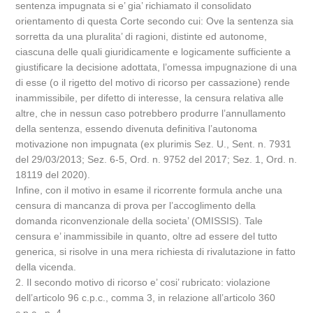
sentenza impugnata si e’ gia’ richiamato il consolidato
orientamento di questa Corte secondo cui: Ove la sentenza sia
sorretta da una pluralita’ di ragioni, distinte ed autonome,
ciascuna delle quali giuridicamente e logicamente sufficiente a
giustificare la decisione adottata, l’omessa impugnazione di una
di esse (o il rigetto del motivo di ricorso per cassazione) rende
inammissibile, per difetto di interesse, la censura relativa alle
altre, che in nessun caso potrebbero produrre l’annullamento
della sentenza, essendo divenuta definitiva l’autonoma
motivazione non impugnata (ex plurimis Sez. U., Sent. n. 7931
del 29/03/2013; Sez. 6-5, Ord. n. 9752 del 2017; Sez. 1, Ord. n.
18119 del 2020).
Infine, con il motivo in esame il ricorrente formula anche una
censura di mancanza di prova per l’accoglimento della
domanda riconvenzionale della societa’ (OMISSIS). Tale
censura e’ inammissibile in quanto, oltre ad essere del tutto
generica, si risolve in una mera richiesta di rivalutazione in fatto
della vicenda.
2. Il secondo motivo di ricorso e’ cosi’ rubricato: violazione
dell’articolo 96 c.p.c., comma 3, in relazione all’articolo 360