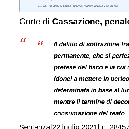
Per aprire la pagina facebook @avvrenatodisa Cliccare qui
Corte di
Cassazione,
penal
Il delitto di sottrazione
permanente, che si perfez
pretese del fisco e la cui
idonei a mettere in peric
determinata in base al luo
mentre il termine di deco
consumazione del reato.
Sentenza|22 luglio 2021| n. 28457