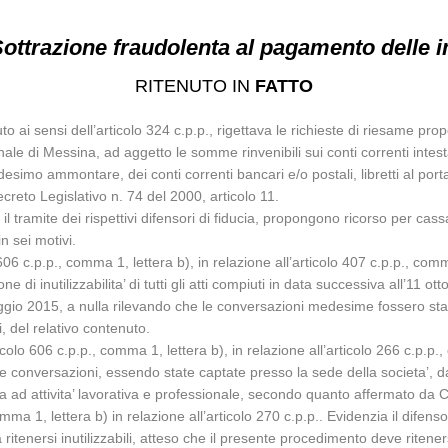
ottrazione fraudolenta al pagamento delle 
RITENUTO IN
FATTO
to ai sensi dell’articolo 324 c.p.p., rigettava le richieste di riesame pr
le di Messina, ad aggetto le somme rinvenibili sui conti correnti intesta
desimo ammontare, dei conti correnti bancari e/o postali, libretti al port
 Decreto Legislativo n. 74 del 2000, articolo 11.
 tramite dei rispettivi difensori di fiducia, propongono ricorso per cas
n sei motivi.
606 c.p.p., comma 1, lettera b), in relazione all’articolo 407 c.p.p., comm
i inutilizzabilita’ di tutti gli atti compiuti in data successiva all’11 ot
aggio 2015, a nulla rilevando che le conversazioni medesime fossero stat
i, del relativo contenuto.
colo 606 c.p.p., comma 1, lettera b), in relazione all’articolo 266 c.p.p.
elle conversazioni, essendo state captate presso la sede della societa’, 
nata ad attivita’ lavorativa e professionale, secondo quanto affermato d
mma 1, lettera b) in relazione all’articolo 270 c.p.p.. Evidenzia il difenso
nersi inutilizzabili, atteso che il presente procedimento deve ritenersi “d