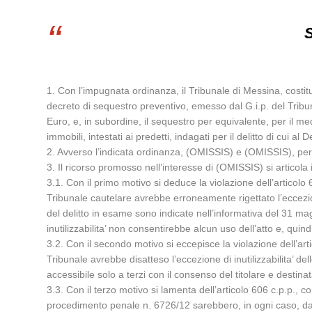
S
1. Con l’impugnata ordinanza, il Tribunale di Messina, costitu
decreto di sequestro preventivo, emesso dal G.i.p. del Tribuna
Euro, e, in subordine, il sequestro per equivalente, per il me
immobili, intestati ai predetti, indagati per il delitto di cui al
2. Avverso l’indicata ordinanza, (OMISSIS) e (OMISSIS), per il
3. Il ricorso promosso nell’interesse di (OMISSIS) si articola i
3.1. Con il primo motivo si deduce la violazione dell’articolo 
Tribunale cautelare avrebbe erroneamente rigettato l’eccezione d
del delitto in esame sono indicate nell’informativa del 31 m
inutilizzabilita’ non consentirebbe alcun uso dell’atto e, quind
3.2. Con il secondo motivo si eccepisce la violazione dell’arti
Tribunale avrebbe disatteso l’eccezione di inutilizzabilita’ d
accessibile solo a terzi con il consenso del titolare e desti
3.3. Con il terzo motivo si lamenta dell’articolo 606 c.p.p., co
procedimento penale n. 6726/12 sarebbero, in ogni caso, da rite