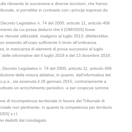
ulla rilevando le successive e diverse iscrizioni, che hanno
Tribunale, si porrebbe in contrasto con i principi espressi da
, Decreto Legislativo n. 74 del 2000, articolo 11, articolo 406
elemento da cui possa dedursi che il (OMISSIS) fosse
itenute utilizzabili, risalgono al luglio 2013; difetterebbe,
n essendo all’uopo sufficiente il rinvio all’ordinanza
za, in mancanza di elementi di prova successivi al luglio
ta’ delle informative del 4 luglio 2018 e del 13 dicembre 2018,
., Decreto Legislativo n. 74 del 2000, articolo 11, articolo 406
adozione della misura ablativa, in quanto, dall’informativa del
) s.p.a., sia avvenuta il 28 gennaio 2015; contrariamente a
piuttosto un arricchimento periodico -e per cospicue somme
ione di incompetenza territoriale in favore del Tribunale di
nziale non pertinente, in quanto la competenza per territorio
SIS) s.r.l..
ivi dedotti dal coindagato.