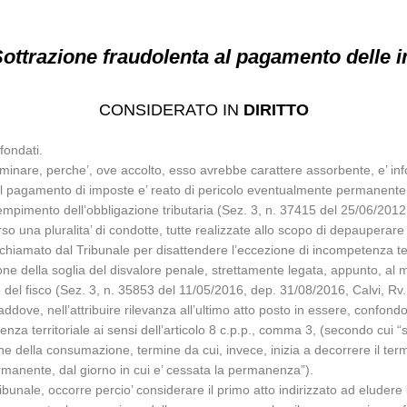
ottrazione fraudolenta al pagamento delle 
CONSIDERATO IN
DIRITTO
fondati.
liminare, perche’, ove accolto, esso avrebbe carattere assorbente, e’ in
 al pagamento di imposte e’ reato di pericolo eventualmente permanente, 
adempimento dell’obbligazione tributaria (Sez. 3, n. 37415 del 25/06/201
so una pluralita’ di condotte, tutte realizzate allo scopo di depauperare i
hiamato dal Tribunale per disattendere l’eccezione di incompetenza terr
one della soglia del disvalore penale, strettamente legata, appunto, al 
e del fisco (Sez. 3, n. 35853 del 11/05/2016, dep. 31/08/2016, Calvi, Rv
ove, nell’attribuire rilevanza all’ultimo atto posto in essere, confondono 
a territoriale ai sensi dell’articolo 8 c.p.p., comma 3, (secondo cui “s
ne della consumazione, termine da cui, invece, inizia a decorrere il ter
permanente, dal giorno in cui e’ cessata la permanenza”).
bunale, occorre percio’ considerare il primo atto indirizzato ad eludere 