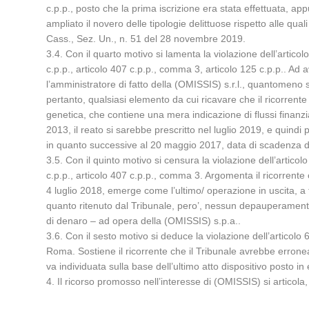
c.p.p., posto che la prima iscrizione era stata effettuata, ap
ampliato il novero delle tipologie delittuose rispetto alle qua
Cass., Sez. Un., n. 51 del 28 novembre 2019.
3.4. Con il quarto motivo si lamenta la violazione dell’articol
c.p.p., articolo 407 c.p.p., comma 3, articolo 125 c.p.p.. Ad
l’amministratore di fatto della (OMISSIS) s.r.l., quantomeno s
pertanto, qualsiasi elemento da cui ricavare che il ricorrente
genetica, che contiene una mera indicazione di flussi finanzi
2013, il reato si sarebbe prescritto nel luglio 2019, e quindi 
in quanto successive al 20 maggio 2017, data di scadenza de
3.5. Con il quinto motivo si censura la violazione dell’articol
c.p.p., articolo 407 c.p.p., comma 3. Argomenta il ricorrente 
4 luglio 2018, emerge come l’ultimo/ operazione in uscita, a 
quanto ritenuto dal Tribunale, pero’, nessun depauperamento
di denaro – ad opera della (OMISSIS) s.p.a..
3.6. Con il sesto motivo si deduce la violazione dell’articolo 
Roma. Sostiene il ricorrente che il Tribunale avrebbe errone
va individuata sulla base dell’ultimo atto dispositivo posto in
4. Il ricorso promosso nell’interesse di (OMISSIS) si articola,