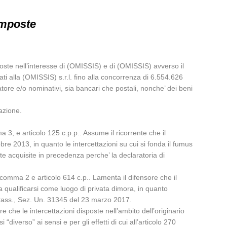
imposte
oposte nell’interesse di (OMISSIS) e di (OMISSIS) avverso il
ti alla (OMISSIS) s.r.l. fino alla concorrenza di 6.554.626
atore e/o nominativi, sia bancari che postali, nonche’ dei beni
sazione.
a 3, e articolo 125 c.p.p.. Assume il ricorrente che il
tobre 2013, in quanto le intercettazioni su cui si fonda il fumus
e acquisite in precedenza perche’ la declaratoria di
, comma 2 e articolo 614 c.p.. Lamenta il difensore che il
da qualificarsi come luogo di privata dimora, in quanto
a Cass., Sez. Un. 31345 del 23 marzo 2017.
re che le intercettazioni disposte nell’ambito dell’originario
iverso” ai sensi e per gli effetti di cui all’articolo 270