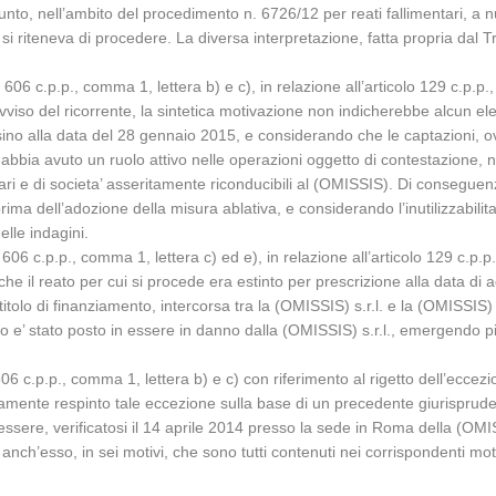
punto, nell’ambito del procedimento n. 6726/12 per reati fallimentari, a n
li si riteneva di procedere. La diversa interpretazione, fatta propria dal 
o 606 c.p.p., comma 1, lettera b) e c), in relazione all’articolo 129 c.p.p.
 avviso del ricorrente, la sintetica motivazione non indicherebbe alcun 
ino alla data del 28 gennaio 2015, e considerando che le captazioni, ove r
 abbia avuto un ruolo attivo nelle operazioni oggetto di contestazione, no
ari e di societa’ asseritamente riconducibili al (OMISSIS). Di conseguen
prima dell’adozione della misura ablativa, e considerando l’inutilizzabili
lle indagini.
o 606 c.p.p., comma 1, lettera c) ed e), in relazione all’articolo 129 c.p.p
che il reato per cui si procede era estinto per prescrizione alla data di 
titolo di finanziamento, intercorsa tra la (OMISSIS) s.r.l. e la (OMISSIS
 e’ stato posto in essere in danno dalla (OMISSIS) s.r.l., emergendo 
606 c.p.p., comma 1, lettera b) e c) con riferimento al rigetto dell’eccez
amente respinto tale eccezione sulla base di un precedente giurisprude
 essere, verificatosi il 14 aprile 2014 presso la sede in Roma della (OMIS
 anch’esso, in sei motivi, che sono tutti contenuti nei corrispondenti mot