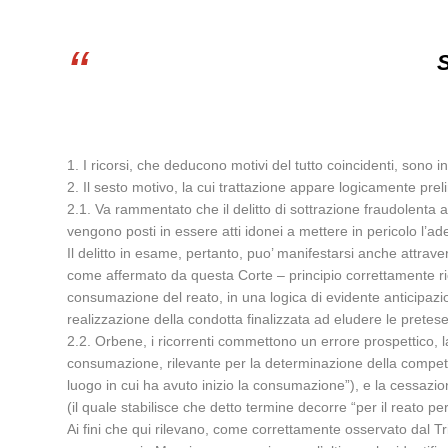
S
1. I ricorsi, che deducono motivi del tutto coincidenti, sono in
2. Il sesto motivo, la cui trattazione appare logicamente pre
2.1. Va rammentato che il delitto di sottrazione fraudolenta
vengono posti in essere atti idonei a mettere in pericolo l’
Il delitto in esame, pertanto, puo’ manifestarsi anche attraver
come affermato da questa Corte – principio correttamente ric
consumazione del reato, in una logica di evidente anticipazi
realizzazione della condotta finalizzata ad eludere le pretes
2.2. Orbene, i ricorrenti commettono un errore prospettico, ladd
consumazione, rilevante per la determinazione della competenz
luogo in cui ha avuto inizio la consumazione”), e la cessazio
(il quale stabilisce che detto termine decorre “per il reato 
Ai fini che qui rilevano, come correttamente osservato dal Tri