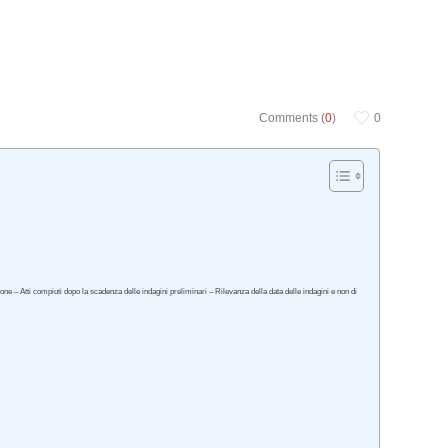
Comments (
0
)
0
e – Atti compiuti dopo la scadenza delle indagini preliminari – Rilevanza della data delle indagini e non di