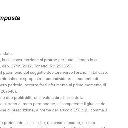
imposte
fondato.
la cui consumazione si protrae per tutto il tempo in cui
2, dep. 27/09/2012, Tonetto, Rv. 253359).
l patrimonio del soggetto debitore verso l’erario; in tal caso,
itoriale qui riproposta – per individuare il momento di
mero pericolo, occorre farsi riferimento al primo momento di
. 267648).
due profili differenti, vale a dire l’inizio della
e si tratta di reato permanente, e’ competente il giudice del
mine di prescrizione, a norma dell’articolo 158 c.p., comma 1,
le pretese del fisco – che, nel caso in esame, e’ stato