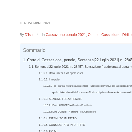
16 NOVEMBRE 2021
By
D'Isa
In
Cassazione penale 2021
,
Corte di Cassazione
,
Dirit
Sommario
Corte di Cassazione, penale, Sentenza|22 luglio 2021| n. 284
Sentenza|22 luglio 2021| n. 28457. Sottrazione fraudolenta al pagam
Data udienza 28 aprile 2021
Integrale
Tag – parola: Misura cautelare reale – Sequestro preventivo per la confisca dire
quella di deposito della informativa – Nozione di privata dimora – Accesso con il c
SEZIONE TERZA PENALE
Dott. LAPALORCIA Grazia – Presidente
Dott. CORBETTA Stefano – rel. Consigliere
RITENUTO IN FATTO
CONSIDERATO IN DIRITTO
P.Q.M.