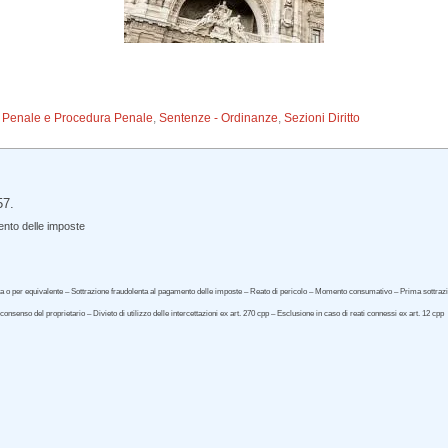
to Penale e Procedura Penale
,
Sentenze - Ordinanze
,
Sezioni Diritto
57.
ento delle imposte
tta o per equivalente – Sottrazione fraudolenta al pagamento delle imposte – Reato di pericolo – Momento consumativo – Prima sottrazion
onsenso del proprietario – Divieto di utilizzo delle intercettazioni ex art. 270 cpp – Esclusione in caso di reati connessi ex art. 12 cpp