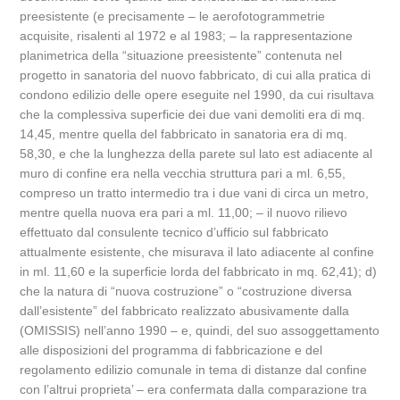
preesistente (e precisamente – le aerofotogrammetrie
acquisite, risalenti al 1972 e al 1983; – la rappresentazione
planimetrica della “situazione preesistente” contenuta nel
progetto in sanatoria del nuovo fabbricato, di cui alla pratica di
condono edilizio delle opere eseguite nel 1990, da cui risultava
che la complessiva superficie dei due vani demoliti era di mq.
14,45, mentre quella del fabbricato in sanatoria era di mq.
58,30, e che la lunghezza della parete sul lato est adiacente al
muro di confine era nella vecchia struttura pari a ml. 6,55,
compreso un tratto intermedio tra i due vani di circa un metro,
mentre quella nuova era pari a ml. 11,00; – il nuovo rilievo
effettuato dal consulente tecnico d’ufficio sul fabbricato
attualmente esistente, che misurava il lato adiacente al confine
in ml. 11,60 e la superficie lorda del fabbricato in mq. 62,41); d)
che la natura di “nuova costruzione” o “costruzione diversa
dall’esistente” del fabbricato realizzato abusivamente dalla
(OMISSIS) nell’anno 1990 – e, quindi, del suo assoggettamento
alle disposizioni del programma di fabbricazione e del
regolamento edilizio comunale in tema di distanze dal confine
con l’altrui proprieta’ – era confermata dalla comparazione tra