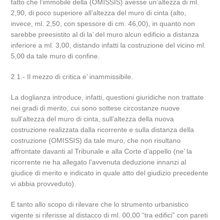
fatto che l’immobile della (OMISSIS) avesse un’altezza di ml.
2,90, di poco superiore all’altezza del muro di cinta (alto,
invece, ml. 2,50, con spessore di cm. 46,00), in quanto non
sarebbe preesistito al di la’ del muro alcun edificio a distanza
inferiore a ml. 3,00, distando infatti la costruzione del vicino ml.
5,00 da tale muro di confine.
2.1.- Il mezzo di critica e’ inammissibile.
La doglianza introduce, infatti, questioni giuridiche non trattate
nei gradi di merito, cui sono sottese circostanze nuove
sull’altezza del muro di cinta, sull’altezza della nuova
costruzione realizzata dalla ricorrente e sulla distanza della
costruzione (OMISSIS) da tale muro, che non risultano
affrontate davanti al Tribunale e alla Corte d’appello (ne’ la
ricorrente ne ha allegato l’avvenuta deduzione innanzi al
giudice di merito e indicato in quale atto del giudizio precedente
vi abbia provveduto).
E tanto allo scopo di rilevare che lo strumento urbanistico
vigente si riferisse al distacco di ml. 00,00 “tra edifici” con pareti