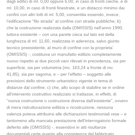
dagli edifici di ml. 0,00 oppure 6,00, in caso di fronti cieche, e di
ml. 10,00, in caso di fronti finestrate, e un distacco minimo dai
confini con altri lotti di ml. 5,00, consentita essendo, invece,
l’edificazione “filo strada” al confine con strade pubbliche; b)
che la costruzione realizzata dalla (OMISSIS) nell’anno 1990,
tuttora esistente – con una parete cieca sul lato est della
lunghezza di ml. 11,60, realizzata in aderenza, salvo giunto
tecnico preesistente, al muro di confine con la proprieta’
(OMISSIS) -, costituiva un manufatto edilizio completamente
nuovo rispetto ai due piccoli vani rilevati in precedenza, sia per
superficie, sia per volumetria (mc. 163,24 a fronte di mc.
41,85), sia per sagoma, e – per l’effetto – soggetto alle
previsioni dello strumento urbanistico vigente in tema di
distanze dal confine; c) che, allo scopo di stabilire se in ordine
all’intervento costruttivo realizzato si trattasse, in effetti, di
“nuova costruzione o costruzione diversa dall’esistente”, ovvero
di mera ristrutturazione edilizia o ricostruzione, nessuna
valenza poteva attribuirsi alle dichiarazioni testimoniali rese – e
tantomeno alla mancata prestazione dell’interrogatorio formale
deferito alle (OMISSIS) -, essendovi in atti risultanze
documentali certe quanto alla consistenza del fabbricato