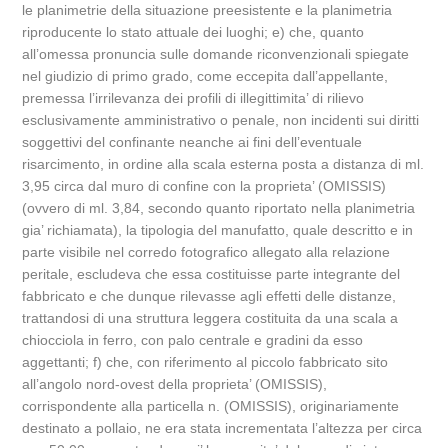
le planimetrie della situazione preesistente e la planimetria
riproducente lo stato attuale dei luoghi; e) che, quanto
all’omessa pronuncia sulle domande riconvenzionali spiegate
nel giudizio di primo grado, come eccepita dall’appellante,
premessa l’irrilevanza dei profili di illegittimita’ di rilievo
esclusivamente amministrativo o penale, non incidenti sui diritti
soggettivi del confinante neanche ai fini dell’eventuale
risarcimento, in ordine alla scala esterna posta a distanza di ml.
3,95 circa dal muro di confine con la proprieta’ (OMISSIS)
(ovvero di ml. 3,84, secondo quanto riportato nella planimetria
gia’ richiamata), la tipologia del manufatto, quale descritto e in
parte visibile nel corredo fotografico allegato alla relazione
peritale, escludeva che essa costituisse parte integrante del
fabbricato e che dunque rilevasse agli effetti delle distanze,
trattandosi di una struttura leggera costituita da una scala a
chiocciola in ferro, con palo centrale e gradini da esso
aggettanti; f) che, con riferimento al piccolo fabbricato sito
all’angolo nord-ovest della proprieta’ (OMISSIS),
corrispondente alla particella n. (OMISSIS), originariamente
destinato a pollaio, ne era stata incrementata l’altezza per circa