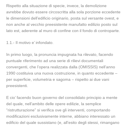
Rispetto alla situazione di specie, invece, la demolizione
avrebbe dovuto essere circoscritta alla sola porzione eccedente
le dimensioni dell’edificio originario, posta sul versante ovest, e
non anche al vecchio preesistente manufatto edilizio posto sul
lato est, aderente al muro di confine con il fondo di controparte.
1.1.- Il motivo e’ infondato.
In primo luogo, la pronuncia impugnata ha rilevato, facendo
puntuale riferimento ad una serie di rilievi documentali
convergenti, che l’opera realizzata dalla (OMISSIS) nell’anno
1990 costituiva una nuova costruzione, in quanto eccedente –
per superficie, volumetria e sagoma – rispetto ai due vani
preesistenti.
E cio’ facendo buon governo del consolidato principio a mente
del quale, nell’ambito delle opere edilizie, la semplice
“ristrutturazione” si verifica ove gli interventi, comportando
modificazioni esclusivamente interne, abbiano interessato un
edificio del quale sussistano (e, all’esito degli stessi, rimangano