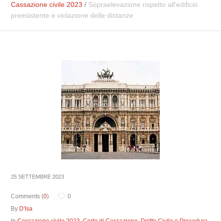
Cassazione civile 2023
/
Sopraelevazione rispetto all’edificio
preesistente e violazione delle distanze
25 SETTEMBRE 2023
Comments (
0
)
0
By
D'Isa