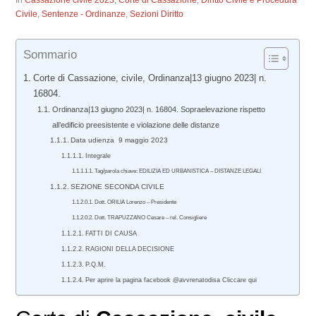
In
Cassazione civile 2023
,
Corte di Cassazione
,
Diritto Civile e Procedura
Civile
,
Sentenze - Ordinanze
,
Sezioni Diritto
Sommario
Corte di Cassazione, civile, Ordinanza|13 giugno 2023| n.
16804.
Ordinanza|13 giugno 2023| n. 16804. Sopraelevazione rispetto
all’edificio preesistente e violazione delle distanze
Data udienza 9 maggio 2023
Integrale
Tag/parola chiave: EDILIZIA ED URBANISTICA – DISTANZE LEGALI
SEZIONE SECONDA CIVILE
Dott. ORILIA Lorenzo – Presidente
Dott. TRAPUZZANO Cesare – rel. Consigliere
FATTI DI CAUSA
RAGIONI DELLA DECISIONE
P.Q.M.
Per aprire la pagina facebook @avvrenatodisa Cliccare qui