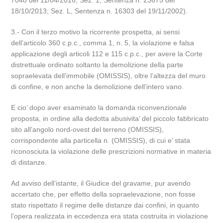
7048 del 11/04/2016; Sez. 1, Sentenza n. 23675 del
18/10/2013; Sez. L, Sentenza n. 16303 del 19/11/2002).
3.- Con il terzo motivo la ricorrente prospetta, ai sensi
dell’articolo 360 c.p.c., comma 1, n. 5, la violazione e falsa
applicazione degli articoli 112 e 115 c.p.c., per avere la Corte
distrettuale ordinato soltanto la demolizione della parte
sopraelevata dell’immobile (OMISSIS), oltre l’altezza del muro
di confine, e non anche la demolizione dell’intero vano.
E cio’ dopo aver esaminato la domanda riconvenzionale
proposta, in ordine alla dedotta abusivita’ del piccolo fabbricato
sito all’angolo nord-ovest del terreno (OMISSIS),
corrispondente alla particella n. (OMISSIS), di cui e’ stata
riconosciuta la violazione delle prescrizioni normative in materia
di distanze.
Ad avviso dell’istante, il Giudice del gravame, pur avendo
accertato che, per effetto della sopraelevazione, non fosse
stato rispettato il regime delle distanze dai confini, in quanto
l’opera realizzata in eccedenza era stata costruita in violazione