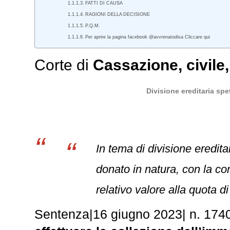
FATTI DI CAUSA
RAGIONI DELLA DECISIONE
P.Q.M.
Per aprire la pagina facebook @avvrenatodisa Cliccare qui
Corte di
Cassazione
,
civile
Divisione ereditaria spe
In tema di divisione eredita
donato in natura, con la co
relativo valore alla quota d
Sentenza
|
16 giugno 2023
|
n. 174