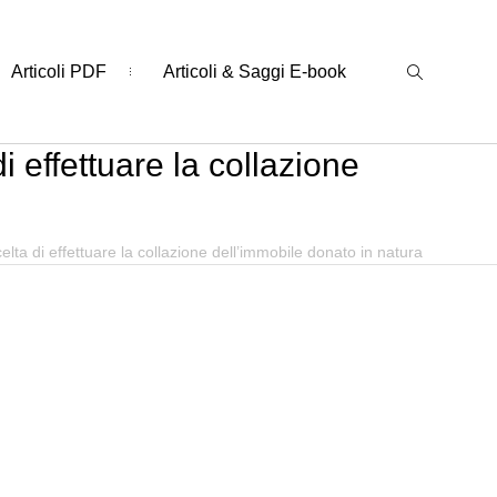
Articoli PDF
Articoli & Saggi E-book
i effettuare la collazione
elta di effettuare la collazione dell’immobile donato in natura