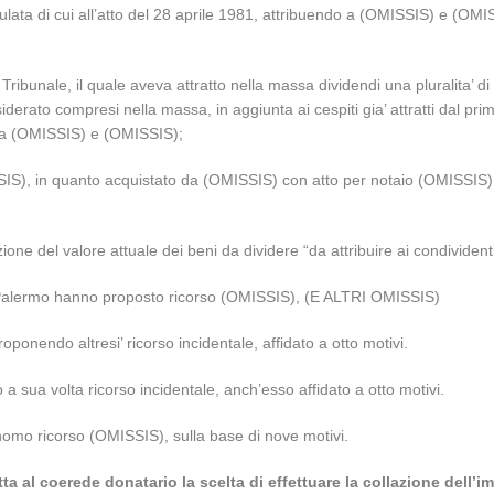
mulata di cui all’atto del 28 aprile 1981, attribuendo a (OMISSIS) e (O
ribunale, il quale aveva attratto nella massa dividendi una pluralita’ di b
derato compresi nella massa, in aggiunta ai cespiti gia’ attratti dal prim
 a (OMISSIS) e (OMISSIS);
IS), in quanto acquistato da (OMISSIS) con atto per notaio (OMISSIS) 
ne del valore attuale dei beni da dividere “da attribuire ai condividenti,
di Palermo hanno proposto ricorso (OMISSIS), (E ALTRI OMISSIS)
onendo altresi’ ricorso incidentale, affidato a otto motivi.
 sua volta ricorso incidentale, anch’esso affidato a otto motivi.
omo ricorso (OMISSIS), sulla base di nove motivi.
tta al coerede donatario la scelta di effettuare la collazione dell’