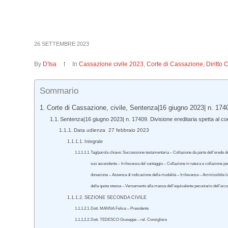
26 SETTEMBRE 2023
By
D'Isa
In
Cassazione civile 2023
,
Corte di Cassazione
,
Diritto 
Sommario
Corte di Cassazione, civile, Sentenza|16 giugno 2023| n. 174
Sentenza|16 giugno 2023| n. 17409. Divisione ereditaria spetta al coer
Data udienza 27 febbraio 2023
Integrale
Tag/parola chiave: Successione testamentaria – Collazione da parte dell’erede de
suo ascendente – Irrilevanza del vantaggio – Collazione in natura e collazione pe
donazione – Assenza di indicazione della modalità – Irrilevanza – Ammissibile la
della quota stessa – Versamento alla massa dell’equivalente pecuniario dell’ecc
SEZIONE SECONDA CIVILE
Dott. MANNA Felice – Presidente
Dott. TEDESCO Giuseppe – rel. Consigliere