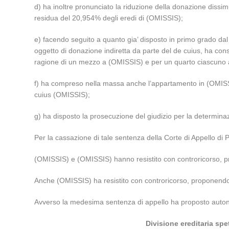
d) ha inoltre pronunciato la riduzione della donazione dissi
residua del 20,954% degli eredi di (OMISSIS);
e) facendo seguito a quanto gia’ disposto in primo grado dal T
oggetto di donazione indiretta da parte del de cuius, ha consi
ragione di un mezzo a (OMISSIS) e per un quarto ciascuno
f) ha compreso nella massa anche l’appartamento in (OMISS
cuius (OMISSIS);
g) ha disposto la prosecuzione del giudizio per la determinazio
Per la cassazione di tale sentenza della Corte di Appello 
(OMISSIS) e (OMISSIS) hanno resistito con controricorso, prop
Anche (OMISSIS) ha resistito con controricorso, proponendo a
Avverso la medesima sentenza di appello ha proposto auton
Divisione ereditaria spe