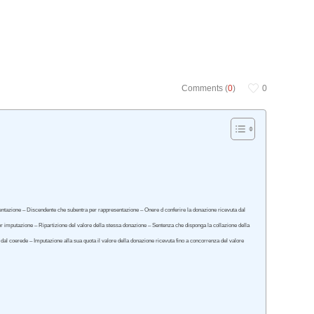
Comments (
0
)
0
esentazione – Discendente che subentra per rappresentazione – Onere d conferire la donazione ricevuta dal
per imputazione – Ripartizione del valore della stessa donazione – Sentenza che disponga la collazione della
dal coerede – Imputazione alla sua quota il valore della donazione ricevuta fino a concorrenza del valore