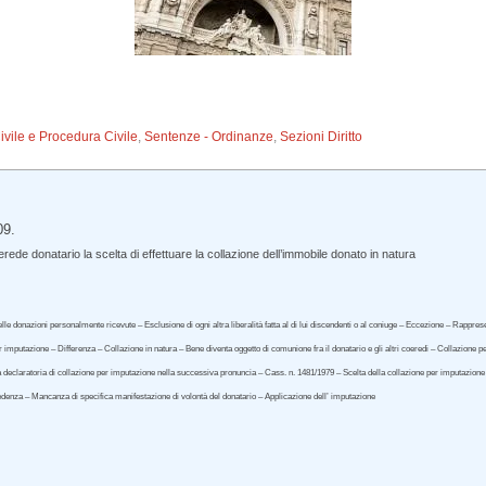
Civile e Procedura Civile
,
Sentenze - Ordinanze
,
Sezioni Diritto
09.
ede donatario la scelta di effettuare la collazione dell’immobile donato in natura
lle donazioni personalmente ricevute – Esclusione di ogni altra liberalità fatta al di lui discendenti o al coniuge – Eccezione – Rappr
r imputazione – Differenza – Collazione in natura – Bene diventa oggetto di comunione fra il donatario e gli altri coeredi – Collazione 
 declaratoria di collazione per imputazione nella successiva pronuncia – Cass. n. 1481/1979 – Scelta della collazione per imputazione 
edenza – Mancanza di specifica manifestazione di volontà del donatario – Applicazione dell’ imputazione