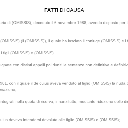
FATTI
DI CAUSA
ia di (OMISSIS), deceduto il 6 novembre 1988, avendo disposto per testa
(OMISSIS) (il (OMISSIS)), il quale ha lasciato il coniuge (OMISSIS) e i
 i figli (OMISSIS) e (OMISSIS).
nate con distinti appelli poi riuniti le sentenze non definitiva e defini
981, con il quale il de cuius aveva venduto al figlio (OMISSIS) la nuda p
onazione;
ntegrati nella quota di riserva, innanzitutto, mediante riduzione delle d
 de cuius doveva intendersi devoluta alle figlie (OMISSIS) e (OMISSIS);