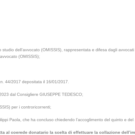
o studio dell’avvocato (OMISSIS), rappresentata e difesa dagli avvocati
ll’avvocato (OMISSIS);
4/2017 depositata il 16/01/2017.
7/02/2023 dal Consigliere GIUSEPPE TEDESCO;
SSIS) per i controricorrenti;
lippi Paola, che ha concluso chiedendo l’accoglimento del quinto e del ses
tta al coerede donatario la scelta di effettuare la collazione dell’