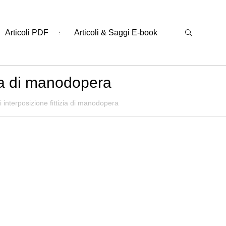
Articoli PDF
Articoli & Saggi E-book
zia di manodopera
interposizione fittizia di manodopera