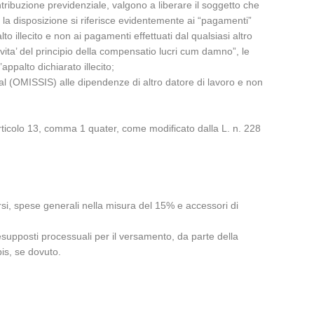
contribuzione previdenziale, valgono a liberare il soggetto che
la disposizione si riferisce evidentemente ai “pagamenti”
o illecito e non ai pagamenti effettuati dal qualsiasi altro
ivita’ del principio della compensatio lucri cum damno”, le
ppalto dichiarato illecito;
 dal (OMISSIS) alle dipendenze di altro datore di lavoro e non
articolo 13, comma 1 quater, come modificato dalla L. n. 228
rsi, spese generali nella misura del 15% e accessori di
esupposti processuali per il versamento, da parte della
bis, se dovuto.