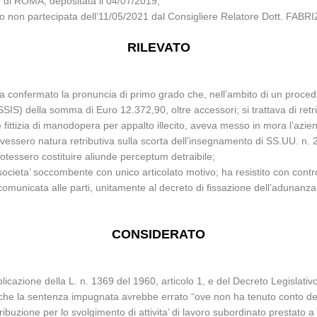
di ROMA, depositata il 04/07/2019;
glio non partecipata dell’11/05/2021 dal Consigliere Relatore Dott. F
RILEVATO
a confermato la pronuncia di primo grado che, nell’ambito di un proced
 della somma di Euro 12.372,90, oltre accessori; si trattava di retribu
fittizia di manodopera per appalto illecito, aveva messo in mora l’azien
 avessero natura retributiva sulla scorta dell’insegnamento di SS.UU. 
otessero costituire aliunde perceptum detraibile;
 societa’ soccombente con unico articolato motivo; ha resistito con cont
ta comunicata alle parti, unitamente al decreto di fissazione dell’adunanz
CONSIDERATO
pplicazione della L. n. 1369 del 1960, articolo 1, e del Decreto Legislati
he la sentenza impugnata avrebbe errato “ove non ha tenuto conto della
tribuzione per lo svolgimento di attivita’ di lavoro subordinato prestato