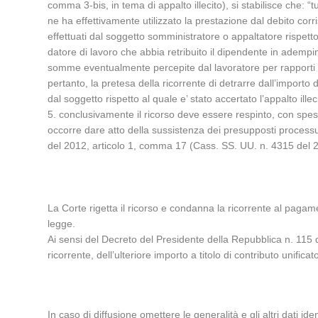
comma 3-bis, in tema di appalto illecito), si stabilisce che: “t
ne ha effettivamente utilizzato la prestazione dal debito co
effettuati dal soggetto somministratore o appaltatore rispetto 
datore di lavoro che abbia retribuito il dipendente in adempim
somme eventualmente percepite dal lavoratore per rapporti di 
pertanto, la pretesa della ricorrente di detrarre dall’importo
dal soggetto rispetto al quale e’ stato accertato l’appalto illec
5. conclusivamente il ricorso deve essere respinto, con sp
occorre dare atto della sussistenza dei presupposti processu
del 2012, articolo 1, comma 17 (Cass. SS. UU. n. 4315 del 
La Corte rigetta il ricorso e condanna la ricorrente al paga
legge.
Ai sensi del Decreto del Presidente della Repubblica n. 115 
ricorrente, dell’ulteriore importo a titolo di contributo unific
In caso di diffusione omettere le generalità e gli altri dati ident