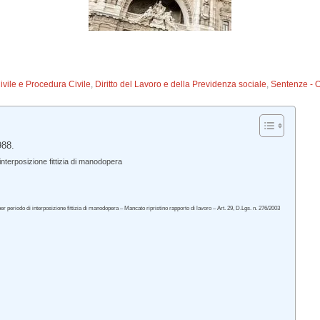
Civile e Procedura Civile
,
Diritto del Lavoro e della Previdenza sociale
,
Sentenze - 
988.
terposizione fittizia di manodopera
periodo di interposizione fittizia di manodopera – Mancato ripristino rapporto di lavoro – Art. 29, D.Lgs. n. 276/2003