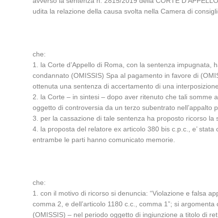
avverso la sentenza n. 2815/2019 della CORTE D’APPELLO 
udita la relazione della causa svolta nella Camera di consi
che:
1. la Corte d’Appello di Roma, con la sentenza impugnata, h
condannato (OMISSIS) Spa al pagamento in favore di (OMISSIS)
ottenuta una sentenza di accertamento di una interposizione 
2. la Corte – in sintesi – dopo aver ritenuto che tali somme
oggetto di controversia da un terzo subentrato nell’appalto p
3. per la cassazione di tale sentenza ha proposto ricorso la
4. la proposta del relatore ex articolo 380 bis c.p.c., e’ sta
entrambe le parti hanno comunicato memorie.
che:
1. con il motivo di ricorso si denuncia: “Violazione e falsa a
comma 2, e dell’articolo 1180 c.c., comma 1”; si argomenta c
(OMISSIS) – nel periodo oggetto di ingiunzione a titolo di re