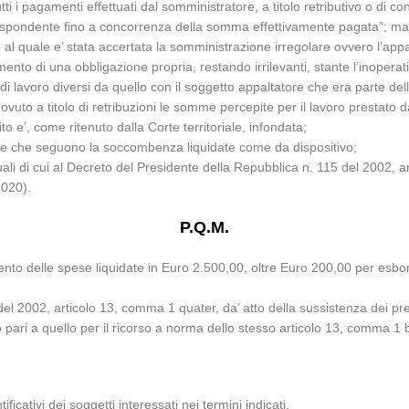
utti i pagamenti effettuati dal somministratore, a titolo retributivo o di 
rrispondente fino a concorrenza della somma effettivamente pagata”; ma 
al quale e’ stata accertata la somministrazione irregolare ovvero l’appalt
ento di una obbligazione propria, restando irrilevanti, stante l’inoperat
lavoro diversi da quello con il soggetto appaltatore che era parte dell’a
 dovuto a titolo di retribuzioni le somme percepite per il lavoro prestato
ito e’, come ritenuto dalla Corte territoriale, infondata;
ese che seguono la soccombenza liquidate come da dispositivo;
ali di cui al Decreto del Presidente della Repubblica n. 115 del 2002, 
2020).
P.Q.M.
mento delle spese liquidate in Euro 2.500,00, oltre Euro 200,00 per esbo
del 2002, articolo 13, comma 1 quater, da’ atto della sussistenza dei pr
ato pari a quello per il ricorso a norma dello stesso articolo 13, comma 1 
ificativi dei soggetti interessati nei termini indicati.