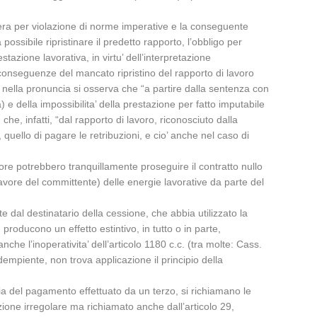
pera per violazione di norme imperative e la conseguente
ossibile ripristinare il predetto rapporto, l’obbligo per
tazione lavorativa, in virtu’ dell’interpretazione
 conseguenze del mancato ripristino del rapporto di lavoro
t.”; nella pronuncia si osserva che “a partire dalla sentenza con
) e della impossibilita’ della prestazione per fatto imputabile
; che, infatti, “dal rapporto di lavoro, riconosciuto dalla
 quello di pagare le retribuzioni, e cio’ anche nel caso di
tore potrebbero tranquillamente proseguire il contratto nullo
avore del committente) delle energie lavorative da parte del
ste dal destinatario della cessione, che abbia utilizzato la
roducono un effetto estintivo, in tutto o in parte,
che l’inoperativita’ dell’articolo 1180 c.c. (tra molte: Cass.
dempiente, non trova applicazione il principio della
toria del pagamento effettuato da un terzo, si richiamano le
zione irregolare ma richiamato anche dall’articolo 29,