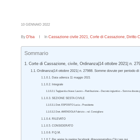
10 GENNAIO 2022
By
D'Isa
In
Cassazione civile 2021
,
Corte di Cassazione
,
Diritto 
Sommario
Corte di Cassazione, civile, Ordinanza|14 ottobre 2021| n. 27
Ordinanza|14 ottobre 2021| n. 27988. Somme dovute per periodo di in
Data udienza 11 maggio 2021
Integrale
Tag/parola chiave: Lavoro – Retribuzione – Decreto ingiuntivo – Somme dovute per 
SEZIONE SESTA CIVILE
Dott. ESPOSITO Lucia – Presidente
Dott. AMENDOLA Fabrizio – rel. Consigliere
RILEVATO
CONSIDERATO
P.Q.M.
Per aprire la pagina facebook @avvrenatodisa Cliccare qui