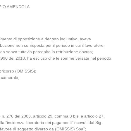
ABRIZIO AMENDOLA.
imento di opposizione a decreto ingiuntivo, aveva
zione non corrisposta per il periodo in cui il lavoratore,
da senza tuttavia percepire la retribuzione dovuta;
n. 2990 del 2018, ha escluso che le somme versate nel periodo
roricorso (OMISSIS);
a camerale;
vo n. 276 del 2003, articolo 29, comma 3 bis, e articolo 27,
 “incidenza liberatoria dei pagamenti” ricevuti dal Sig.
 a favore di soggetto diverso da (OMISSIS) Spa”;