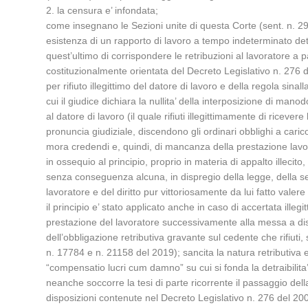
2. la censura e’ infondata;
come insegnano le Sezioni unite di questa Corte (sent. n. 29
esistenza di un rapporto di lavoro a tempo indeterminato determ
quest’ultimo di corrispondere le retribuzioni al lavoratore a 
costituzionalmente orientata del Decreto Legislativo n. 276 
per rifiuto illegittimo del datore di lavoro e della regola sina
cui il giudice dichiara la nullita’ della interposizione di man
al datore di lavoro (il quale rifiuti illegittimamente di ricevere
pronuncia giudiziale, discendono gli ordinari obblighi a carico
mora credendi e, quindi, di mancanza della prestazione lavorat
in ossequio al principio, proprio in materia di appalto illec
senza conseguenza alcuna, in dispregio della legge, della sen
lavoratore e del diritto pur vittoriosamente da lui fatto valere
il principio e’ stato applicato anche in caso di accertata illeg
prestazione del lavoratore successivamente alla messa a dispos
dell’obbligazione retributiva gravante sul cedente che rifiuti,
n. 17784 e n. 21158 del 2019); sancita la natura retributiva e
“compensatio lucri cum damno” su cui si fonda la detraibilita
neanche soccorre la tesi di parte ricorrente il passaggio della
disposizioni contenute nel Decreto Legislativo n. 276 del 200