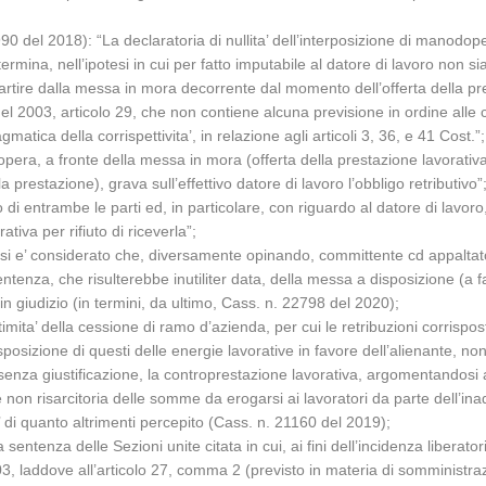
90 del 2018): “La declaratoria di nullita’ dell’interposizione di manodo
ina, nell’ipotesi in cui per fatto imputabile al datore di lavoro non sia p
partire dalla messa in mora decorrente dal momento dell’offerta della pres
del 2003, articolo 29, che non contiene alcuna previsione in ordine alle
llagmatica della corrispettivita’, in relazione agli articoli 3, 36, e 41 Cos
odopera, a fronte della messa in mora (offerta della prestazione lavorativa
 la prestazione), grava sull’effettivo datore di lavoro l’obbligo retributivo”
 di entrambe le parti ed, in particolare, con riguardo al datore di lavoro,
iva per rifiuto di riceverla”;
ito, si e’ considerato che, diversamente opinando, committente cd appalta
tenza, che risulterebbe inutiliter data, della messa a disposizione (a f
 in giudizio (in termini, da ultimo, Cass. n. 22798 del 2020);
ittimita’ della cessione di ramo d’azienda, per cui le retribuzioni corrispo
izione di questi delle energie lavorative in favore dell’alienante, non p
 senza giustificazione, la controprestazione lavorativa, argomentandosi an
 non risarcitoria delle somme da erogarsi ai lavoratori da parte dell’ina
’ di quanto altrimenti percepito (Cass. n. 21160 del 2019);
 sentenza delle Sezioni unite citata in cui, ai fini dell’incidenza libera
3, laddove all’articolo 27, comma 2 (previsto in materia di somministra