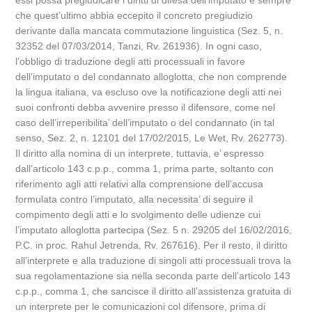
essi possa pregiudicare i diritti di difesa dell’imputato e sempre
che quest’ultimo abbia eccepito il concreto pregiudizio
derivante dalla mancata commutazione linguistica (Sez. 5, n.
32352 del 07/03/2014, Tanzi, Rv. 261936). In ogni caso,
l’obbligo di traduzione degli atti processuali in favore
dell’imputato o del condannato alloglotta, che non comprende
la lingua italiana, va escluso ove la notificazione degli atti nei
suoi confronti debba avvenire presso il difensore, come nel
caso dell’irreperibilita’ dell’imputato o del condannato (in tal
senso, Sez. 2, n. 12101 del 17/02/2015, Le Wet, Rv. 262773).
Il diritto alla nomina di un interprete, tuttavia, e’ espresso
dall’articolo 143 c.p.p., comma 1, prima parte, soltanto con
riferimento agli atti relativi alla comprensione dell’accusa
formulata contro l’imputato, alla necessita’ di seguire il
compimento degli atti e lo svolgimento delle udienze cui
l’imputato alloglotta partecipa (Sez. 5 n. 29205 del 16/02/2016,
P.C. in proc. Rahul Jetrenda, Rv. 267616). Per il resto, il diritto
all’interprete e alla traduzione di singoli atti processuali trova la
sua regolamentazione sia nella seconda parte dell’articolo 143
c.p.p., comma 1, che sancisce il diritto all’assistenza gratuita di
un interprete per le comunicazioni col difensore, prima di