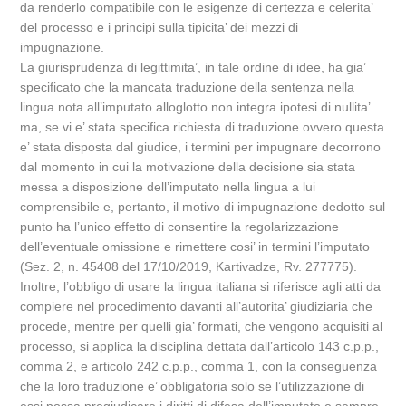
da renderlo compatibile con le esigenze di certezza e celerita’
del processo e i principi sulla tipicita’ dei mezzi di
impugnazione.
La giurisprudenza di legittimita’, in tale ordine di idee, ha gia’
specificato che la mancata traduzione della sentenza nella
lingua nota all’imputato alloglotto non integra ipotesi di nullita’
ma, se vi e’ stata specifica richiesta di traduzione ovvero questa
e’ stata disposta dal giudice, i termini per impugnare decorrono
dal momento in cui la motivazione della decisione sia stata
messa a disposizione dell’imputato nella lingua a lui
comprensibile e, pertanto, il motivo di impugnazione dedotto sul
punto ha l’unico effetto di consentire la regolarizzazione
dell’eventuale omissione e rimettere cosi’ in termini l’imputato
(Sez. 2, n. 45408 del 17/10/2019, Kartivadze, Rv. 277775).
Inoltre, l’obbligo di usare la lingua italiana si riferisce agli atti da
compiere nel procedimento davanti all’autorita’ giudiziaria che
procede, mentre per quelli gia’ formati, che vengono acquisiti al
processo, si applica la disciplina dettata dall’articolo 143 c.p.p.,
comma 2, e articolo 242 c.p.p., comma 1, con la conseguenza
che la loro traduzione e’ obbligatoria solo se l’utilizzazione di