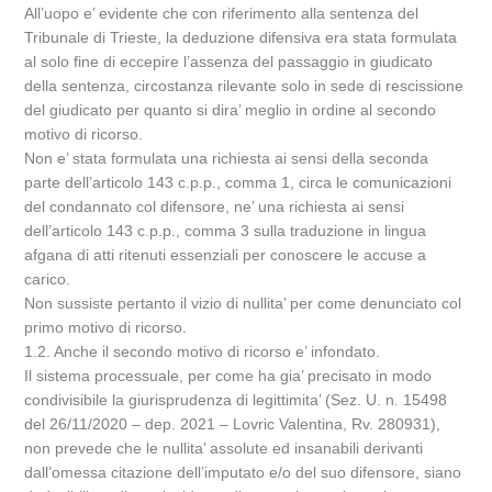
All’uopo e’ evidente che con riferimento alla sentenza del
Tribunale di Trieste, la deduzione difensiva era stata formulata
al solo fine di eccepire l’assenza del passaggio in giudicato
della sentenza, circostanza rilevante solo in sede di rescissione
del giudicato per quanto si dira’ meglio in ordine al secondo
motivo di ricorso.
Non e’ stata formulata una richiesta ai sensi della seconda
parte dell’articolo 143 c.p.p., comma 1, circa le comunicazioni
del condannato col difensore, ne’ una richiesta ai sensi
dell’articolo 143 c.p.p., comma 3 sulla traduzione in lingua
afgana di atti ritenuti essenziali per conoscere le accuse a
carico.
Non sussiste pertanto il vizio di nullita’ per come denunciato col
primo motivo di ricorso.
1.2. Anche il secondo motivo di ricorso e’ infondato.
Il sistema processuale, per come ha gia’ precisato in modo
condivisibile la giurisprudenza di legittimita’ (Sez. U. n. 15498
del 26/11/2020 – dep. 2021 – Lovric Valentina, Rv. 280931),
non prevede che le nullita’ assolute ed insanabili derivanti
dall’omessa citazione dell’imputato e/o del suo difensore, siano