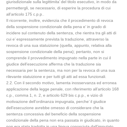
giurisdizionale sulla legittimita’ del titolo esecutivo, in modo da
permettergli, se necessario, di esperire la procedura di cui
all’articolo 175 c.p.p..
Il ricorrente, inoltre, evidenzia che il procedimento di revoca
della sospensione condizionale della pena e’ in grado di
incidere sul contenuto della sentenza, che rientra tra gli atti di
cui e’ espressamente prevista la traduzione, attraverso la
revoca di una sua statuizione (quella, appunto, relativa alla
sospensione condizionale della pena); pertanto, non si
comprende il provvedimento impugnato nella parte in cui il
giudice dell’esecuzione afferma che la traduzione sia
necessaria per la sentenza, ma non per la revoca di una sua
rilevante statuizione e per tutti gli atti ad essa funzionali.
2.2. Con il secondo motivo, lamenta inosservanza ed erronea
applicazione della legge penale, con riferimento all’articolo 168
c.p., comma 1, n. 2, e articolo 629 bis c.p.p., e vizio di
motivazione dell’ordinanza impugnata, perche’ il giudice
dell’esecuzione avrebbe omesso di considerare che la
sentenza concessiva del beneficio della sospensione
condizionale della pena non era passata in giudicato, in quanto
non era stata tradotta in una lingua conosciuta dall’imputato.