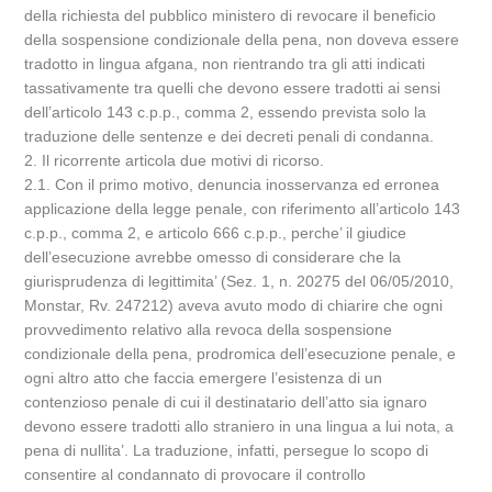
della richiesta del pubblico ministero di revocare il beneficio
della sospensione condizionale della pena, non doveva essere
tradotto in lingua afgana, non rientrando tra gli atti indicati
tassativamente tra quelli che devono essere tradotti ai sensi
dell’articolo 143 c.p.p., comma 2, essendo prevista solo la
traduzione delle sentenze e dei decreti penali di condanna.
2. Il ricorrente articola due motivi di ricorso.
2.1. Con il primo motivo, denuncia inosservanza ed erronea
applicazione della legge penale, con riferimento all’articolo 143
c.p.p., comma 2, e articolo 666 c.p.p., perche’ il giudice
dell’esecuzione avrebbe omesso di considerare che la
giurisprudenza di legittimita’ (Sez. 1, n. 20275 del 06/05/2010,
Monstar, Rv. 247212) aveva avuto modo di chiarire che ogni
provvedimento relativo alla revoca della sospensione
condizionale della pena, prodromica dell’esecuzione penale, e
ogni altro atto che faccia emergere l’esistenza di un
contenzioso penale di cui il destinatario dell’atto sia ignaro
devono essere tradotti allo straniero in una lingua a lui nota, a
pena di nullita’. La traduzione, infatti, persegue lo scopo di
consentire al condannato di provocare il controllo