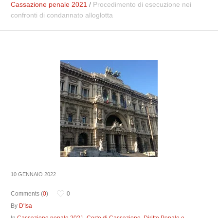
Cassazione penale 2021
/
Procedimento di esecuzione nei
confronti di condannato alloglotta
10 GENNAIO 2022
Comments (
0
)
0
By
D'Isa