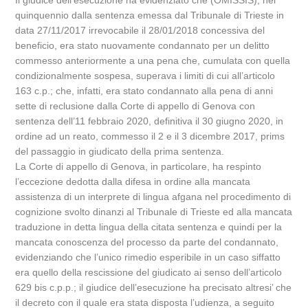
Il giudice dell’esecuzione ha evidenziato che (OMISSIS), nel
quinquennio dalla sentenza emessa dal Tribunale di Trieste in
data 27/11/2017 irrevocabile il 28/01/2018 concessiva del
beneficio, era stato nuovamente condannato per un delitto
commesso anteriormente a una pena che, cumulata con quella
condizionalmente sospesa, superava i limiti di cui all’articolo
163 c.p.; che, infatti, era stato condannato alla pena di anni
sette di reclusione dalla Corte di appello di Genova con
sentenza dell’11 febbraio 2020, definitiva il 30 giugno 2020, in
ordine ad un reato, commesso il 2 e il 3 dicembre 2017, prims
del passaggio in giudicato della prima sentenza.
La Corte di appello di Genova, in particolare, ha respinto
l’eccezione dedotta dalla difesa in ordine alla mancata
assistenza di un interprete di lingua afgana nel procedimento di
cognizione svolto dinanzi al Tribunale di Trieste ed alla mancata
traduzione in detta lingua della citata sentenza e quindi per la
mancata conoscenza del processo da parte del condannato,
evidenziando che l’unico rimedio esperibile in un caso siffatto
era quello della rescissione del giudicato ai senso dell’articolo
629 bis c.p.p.; il giudice dell’esecuzione ha precisato altresi’ che
il decreto con il quale era stata disposta l’udienza, a seguito