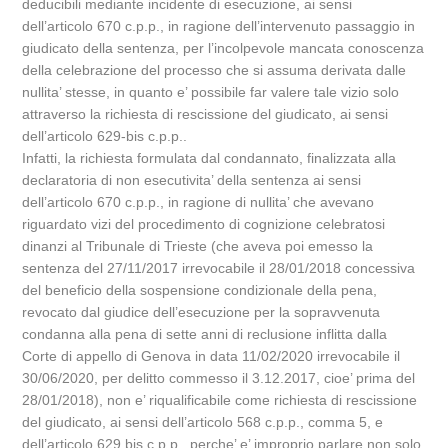
deducibili mediante incidente di esecuzione, ai sensi
dell’articolo 670 c.p.p., in ragione dell’intervenuto passaggio in
giudicato della sentenza, per l’incolpevole mancata conoscenza
della celebrazione del processo che si assuma derivata dalle
nullita’ stesse, in quanto e’ possibile far valere tale vizio solo
attraverso la richiesta di rescissione del giudicato, ai sensi
dell’articolo 629-bis c.p.p..
Infatti, la richiesta formulata dal condannato, finalizzata alla
declaratoria di non esecutivita’ della sentenza ai sensi
dell’articolo 670 c.p.p., in ragione di nullita’ che avevano
riguardato vizi del procedimento di cognizione celebratosi
dinanzi al Tribunale di Trieste (che aveva poi emesso la
sentenza del 27/11/2017 irrevocabile il 28/01/2018 concessiva
del beneficio della sospensione condizionale della pena,
revocato dal giudice dell’esecuzione per la sopravvenuta
condanna alla pena di sette anni di reclusione inflitta dalla
Corte di appello di Genova in data 11/02/2020 irrevocabile il
30/06/2020, per delitto commesso il 3.12.2017, cioe’ prima del
28/01/2018), non e’ riqualificabile come richiesta di rescissione
del giudicato, ai sensi dell’articolo 568 c.p.p., comma 5, e
dell’articolo 629 bis c.p.p., perche’ e’ improprio parlare non solo