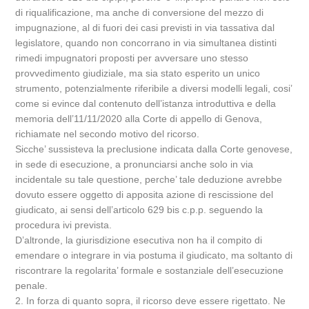
di riqualificazione, ma anche di conversione del mezzo di
impugnazione, al di fuori dei casi previsti in via tassativa dal
legislatore, quando non concorrano in via simultanea distinti
rimedi impugnatori proposti per avversare uno stesso
provvedimento giudiziale, ma sia stato esperito un unico
strumento, potenzialmente riferibile a diversi modelli legali, cosi’
come si evince dal contenuto dell’istanza introduttiva e della
memoria dell’11/11/2020 alla Corte di appello di Genova,
richiamate nel secondo motivo del ricorso.
Sicche’ sussisteva la preclusione indicata dalla Corte genovese,
in sede di esecuzione, a pronunciarsi anche solo in via
incidentale su tale questione, perche’ tale deduzione avrebbe
dovuto essere oggetto di apposita azione di rescissione del
giudicato, ai sensi dell’articolo 629 bis c.p.p. seguendo la
procedura ivi prevista.
D’altronde, la giurisdizione esecutiva non ha il compito di
emendare o integrare in via postuma il giudicato, ma soltanto di
riscontrare la regolarita’ formale e sostanziale dell’esecuzione
penale.
2. In forza di quanto sopra, il ricorso deve essere rigettato. Ne