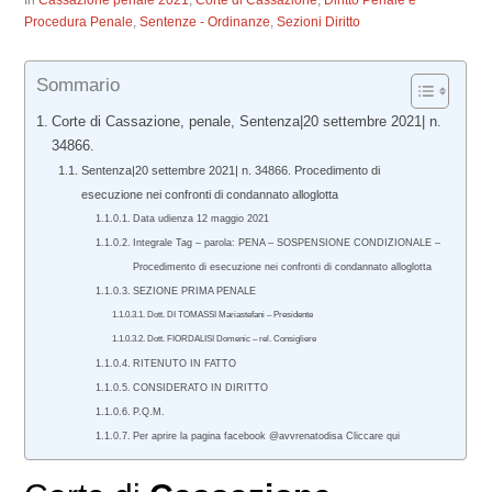
In
Cassazione penale 2021
,
Corte di Cassazione
,
Diritto Penale e
Procedura Penale
,
Sentenze - Ordinanze
,
Sezioni Diritto
Sommario
Corte di Cassazione, penale, Sentenza|20 settembre 2021| n.
34866.
Sentenza|20 settembre 2021| n. 34866. Procedimento di
esecuzione nei confronti di condannato alloglotta
Data udienza 12 maggio 2021
Integrale Tag – parola: PENA – SOSPENSIONE CONDIZIONALE –
Procedimento di esecuzione nei confronti di condannato alloglotta
SEZIONE PRIMA PENALE
Dott. DI TOMASSI Mariastefani – Presidente
Dott. FIORDALISI Domenic – rel. Consigliere
RITENUTO IN FATTO
CONSIDERATO IN DIRITTO
P.Q.M.
Per aprire la pagina facebook @avvrenatodisa Cliccare qui