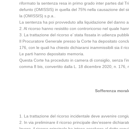
riformato la sentenza resa in primo grado inter partes dal Tr
defunto (OMISSIS) in quella del 75% nella causazione del sin
la (OMISSIS) s.p.a..
La sentenza ha poi provveduto alla liquidazione del danno ai 
2. Al ricorso hanno resistito con controricorso nel quale hanno 
3. La trattazione del ricorso e’ stata fissata in udienza pubbli
Il Procuratore Generale presso la Corte ha depositato conclu
176, con le quali ha chiesto dichiararsi inammissibili sia il ric
Le parti hanno depositato memoria.
Questa Corte ha proceduto in camera di consiglio, senza l’int
comma 8 bis, convertito dalla L. 18 dicembre 2020, n. 176, no
Sofferenza morale
1. La trattazione del ricorso incidentale deve avvenire congi
2. In via preliminare il ricorso principale dev’essere dichiarat
Invero, il ricorso principale ha inteso assolvere al detto requ