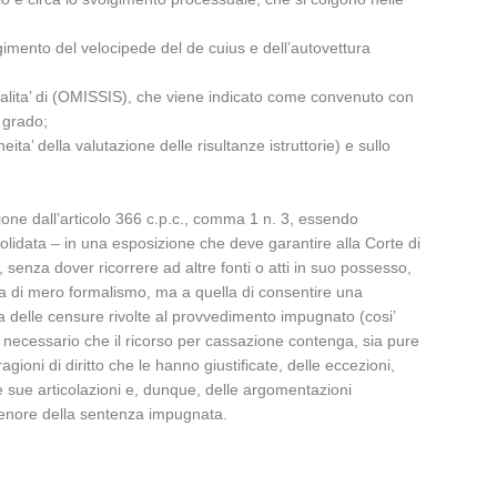
lgimento del velocipede del de cuius e dell’autovettura
qualita’ di (OMISSIS), che viene indicato come convenuto con
o grado;
ta’ della valutazione delle risultanze istruttorie) e sullo
azione dall’articolo 366 c.p.c., comma 1 n. 3, essendo
lidata – in una esposizione che deve garantire alla Corte di
 senza dover ricorrere ad altre fonti o atti in suo possesso,
a di mero formalismo, ma a quella di consentire una
ta delle censure rivolte al provvedimento impugnato (cosi’
e’ necessario che il ricorso per cassazione contenga, sia pure
gioni di diritto che le hanno giustificate, delle eccezioni,
le sue articolazioni e, dunque, delle argomentazioni
el tenore della sentenza impugnata.