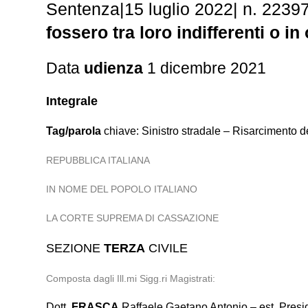
Sentenza|15 luglio 2022| n. 2239
fossero tra loro indifferenti o in
Data
udienza
1 dicembre 2021
Integrale
Tag/parola
chiave: Sinistro stradale – Risarcimento d
REPUBBLICA ITALIANA
IN NOME DEL POPOLO ITALIANO
LA CORTE SUPREMA DI CASSAZIONE
SEZIONE
TERZA
CIVILE
Composta dagli Ill.mi Sigg.ri Magistrati:
Dott.
FRASCA
Raffaele Gaetano Antonio – est. Presi