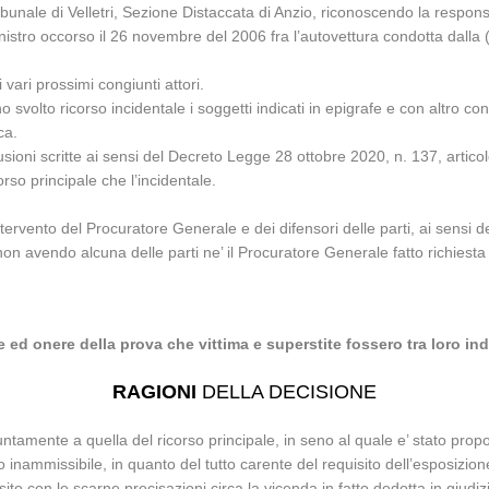
ibunale di Velletri, Sezione Distaccata di Anzio, riconoscendo la respon
istro occorso il 26 novembre del 2006 fra l’autovettura condotta dalla
vari prossimi congiunti attori.
svolto ricorso incidentale i soggetti indicati in epigrafe e con altro contro
ca.
sioni scritte ai sensi del Decreto Legge 28 ottobre 2020, n. 137, artico
orso principale che l’incidentale.
ervento del Procuratore Generale e dei difensori delle parti, ai sensi d
n avendo alcuna delle parti ne’ il Procuratore Generale fatto richiesta d
 ed onere della prova che vittima e superstite fossero tra loro indi
RAGIONI
DELLA DECISIONE
untamente a quella del ricorso principale, in seno al quale e’ stato prop
o inammissibile, in quanto del tutto carente del requisito dell’esposizione 
isito con le scarne precisazioni circa la vicenda in fatto dedotta in giud