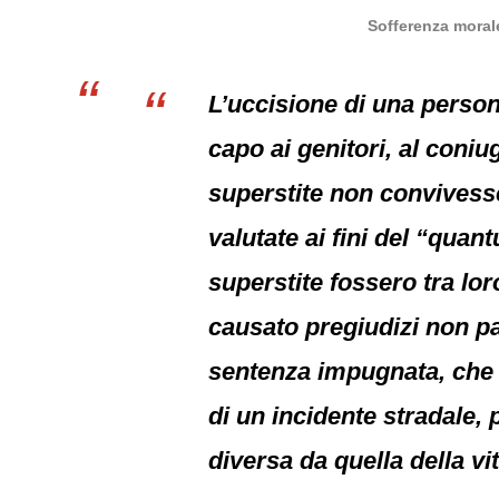
Sofferenza morale
L’uccisione di una person
capo ai genitori, al coniuge
superstite non convivesse
valutate ai fini del “quan
superstite fossero tra lor
causato pregiudizi non pat
sentenza impugnata, che a
di un incidente stradale, p
diversa da quella della vi