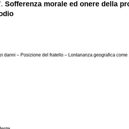
7.
Sofferenza morale ed onere della pro
 odio
ei danni – Posizione del fratello – Lontananza geografica come m
dente