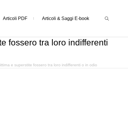
Articoli PDF
Articoli & Saggi E-book
 fossero tra loro indifferenti
ima e superstite fossero tra loro indifferenti o in odio