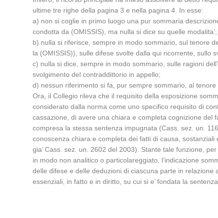
ultime tre righe della pagina 3 e nella pagina 4. In esse:
a) non si coglie in primo luogo una pur sommaria descrizione d
condotta da (OMISSIS), ma nulla si dice su quelle modalita’;
b) nulla si riferisce, sempre in modo sommario, sul tenore d
la (OMISSIS)), sulle difese svolte dalla qui ricorrente, sullo sv
c) nulla si dice, sempre in modo sommario, sulle ragioni dell’a
svolgimento del contraddittorio in appello;
d) nessun riferimento si fa, pur sempre sommario, al tenore 
Ora, il Collegio rileva che il requisito della esposizione somm
considerato dalla norma come uno specifico requisito di con
cassazione, di avere una chiara e completa cognizione del fat
compresa la stessa sentenza impugnata (Cass. sez. un. 1165
conoscenza chiara e completa dei fatti di causa, sostanziali 
gia’ Cass. sez. un. 2602 del 2003). Stante tale funzione, per 
in modo non analitico o particolareggiato, l’indicazione sommar
delle difese e delle deduzioni di ciascuna parte in relazione
essenziali, in fatto e in diritto, su cui si e’ fondata la sente