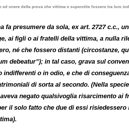
 ed onere della prova che vittima e superstite fossero tra loro indi
a fa presumere da sola, ex art. 2727 c.c., 
, ai figli o ai fratelli della vittima, a nulla r
ro, né che fossero distanti (circostanze, qu
tum debeatur”); in tal caso, grava sul conven
o indifferenti o in odio, e che di conseguen
rimoniali di sorta al secondo. (Nella specie,
veva negato qualsivoglia risarcimento ai fr
er il solo fatto che due di essi risiedessero in
ttima).