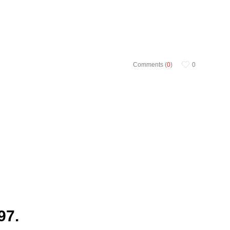
Comments (
0
)
0
97.