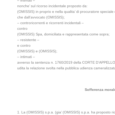
– intimati –
nonche’ sul ricorso incidentale proposto da:
(OMISSIS) in proprio e nella qualita’ di procuratore special
che dall’avvocato (OMISSIS);
– controricorrenti e ricorrenti incidentali –
contro
(OMISSIS) Spa, domiciliata e rappresentata come sopra;
– resistente –
e contro
(OMISSIS) e (OMISSIS);
– intimati –
avverso la sentenza n. 1760/2019 della CORTE D’APPELLO 
udita la relazione svolta nella pubblica udienza camera
Sofferenza morale
1. La (OMISSIS) s.p.a. (gia’ (OMISSIS) s.p.a. ha proposto ri