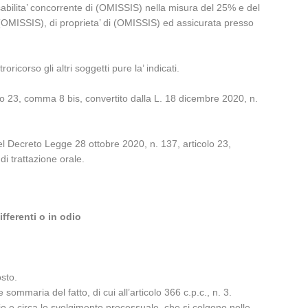
sabilita’ concorrente di (OMISSIS) nella misura del 25% e del
 (OMISSIS), di proprieta’ di (OMISSIS) ed assicurata presso
ricorso gli altri soggetti pure la’ indicati.
lo 23, comma 8 bis, convertito dalla L. 18 dicembre 2020, n.
el Decreto Legge 28 ottobre 2020, n. 137, articolo 23,
i trattazione orale.
fferenti o in odio
osto.
sommaria del fatto, di cui all’articolo 366 c.p.c., n. 3.
izio e circa lo svolgimento processuale, che si colgono nelle