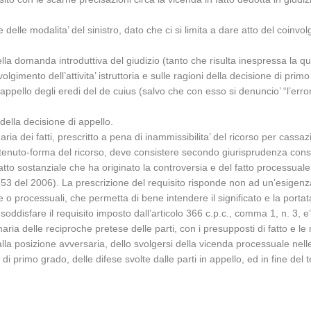
elle modalita’ del sinistro, dato che ci si limita a dare atto del coinvo
ella domanda introduttiva del giudizio (tanto che risulta inespressa la 
olgimento dell’attivita’ istruttoria e sulle ragioni della decisione di prim
ppello degli eredi del de cuius (salvo che con esso si denuncio’ “l’erronei
della decisione di appello.
aria dei fatti, prescritto a pena di inammissibilita’ del ricorso per cass
tenuto-forma del ricorso, deve consistere secondo giurisprudenza conso
to sostanziale che ha originato la controversia e del fatto processuale,
3 del 2006). La prescrizione del requisito risponde non ad un’esigenz
e o processuali, che permetta di bene intendere il significato e la porta
soddisfare il requisito imposto dall’articolo 366 c.p.c., comma 1, n. 3, 
ia delle reciproche pretese delle parti, con i presupposti di fatto e le ra
 alla posizione avversaria, dello svolgersi della vicenda processuale nel
nza di primo grado, delle difese svolte dalle parti in appello, ed in fine d