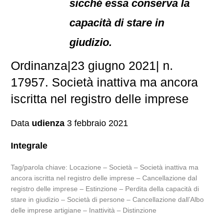
sicché essa conserva la
capacità di stare in
giudizio.
Ordinanza|23 giugno 2021| n.
17957. Società inattiva ma ancora
iscritta nel registro delle imprese
Data
udienza
3 febbraio 2021
Integrale
Tag/parola chiave: Locazione – Società – Società inattiva ma
ancora iscritta nel registro delle imprese – Cancellazione dal
registro delle imprese – Estinzione – Perdita della capacità di
stare in giudizio – Società di persone – Cancellazione dall’Albo
delle imprese artigiane – Inattività – Distinzione