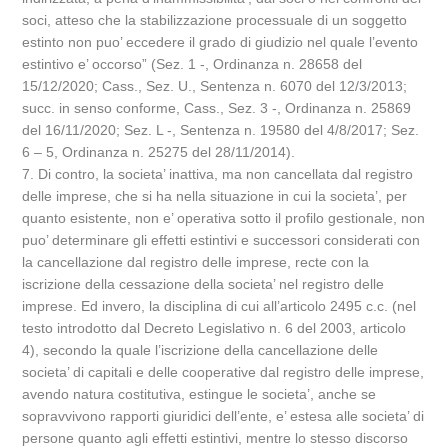
soci, atteso che la stabilizzazione processuale di un soggetto
estinto non puo’ eccedere il grado di giudizio nel quale l’evento
estintivo e’ occorso” (Sez. 1 -, Ordinanza n. 28658 del
15/12/2020; Cass., Sez. U., Sentenza n. 6070 del 12/3/2013;
succ. in senso conforme, Cass., Sez. 3 -, Ordinanza n. 25869
del 16/11/2020; Sez. L -, Sentenza n. 19580 del 4/8/2017; Sez.
6 – 5, Ordinanza n. 25275 del 28/11/2014).
7. Di contro, la societa’ inattiva, ma non cancellata dal registro
delle imprese, che si ha nella situazione in cui la societa’, per
quanto esistente, non e’ operativa sotto il profilo gestionale, non
puo’ determinare gli effetti estintivi e successori considerati con
la cancellazione dal registro delle imprese, recte con la
iscrizione della cessazione della societa’ nel registro delle
imprese. Ed invero, la disciplina di cui all’articolo 2495 c.c. (nel
testo introdotto dal Decreto Legislativo n. 6 del 2003, articolo
4), secondo la quale l’iscrizione della cancellazione delle
societa’ di capitali e delle cooperative dal registro delle imprese,
avendo natura costitutiva, estingue le societa’, anche se
sopravvivono rapporti giuridici dell’ente, e’ estesa alle societa’ di
persone quanto agli effetti estintivi, mentre lo stesso discorso