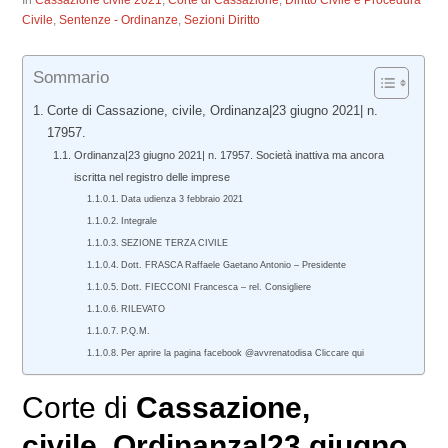
In
Cassazione civile 2021
,
Corte di Cassazione
,
Diritto Civile e Procedura
Civile
,
Sentenze - Ordinanze
,
Sezioni Diritto
Sommario
Corte di Cassazione, civile, Ordinanza|23 giugno 2021| n.
17957.
Ordinanza|23 giugno 2021| n. 17957. Società inattiva ma ancora
iscritta nel registro delle imprese
Data udienza 3 febbraio 2021
Integrale
SEZIONE TERZA CIVILE
Dott. FRASCA Raffaele Gaetano Antonio – Presidente
Dott. FIECCONI Francesca – rel. Consigliere
RILEVATO
P.Q.M.
Per aprire la pagina facebook @avvrenatodisa Cliccare qui
Corte di
Cassazione,
civile
, Ordinanza|23 giugno