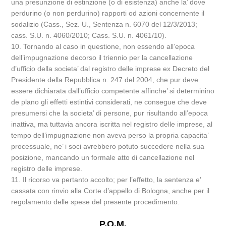
una presunzione di estinzione (o di esistenza) anche la’ dove
perdurino (o non perdurino) rapporti od azioni concernente il
sodalizio (Cass., Sez. U., Sentenza n. 6070 del 12/3/2013;
cass. S.U. n. 4060/2010; Cass. S.U. n. 4061/10).
10. Tornando al caso in questione, non essendo all’epoca
dell’impugnazione decorso il triennio per la cancellazione
d’ufficio della societa’ dal registro delle imprese ex Decreto del
Presidente della Repubblica n. 247 del 2004, che pur deve
essere dichiarata dall’ufficio competente affinche’ si determinino
de plano gli effetti estintivi considerati, ne consegue che deve
presumersi che la societa’ di persone, pur risultando all’epoca
inattiva, ma tuttavia ancora iscritta nel registro delle imprese, al
tempo dell’impugnazione non aveva perso la propria capacita’
processuale, ne’ i soci avrebbero potuto succedere nella sua
posizione, mancando un formale atto di cancellazione nel
registro delle imprese.
11. Il ricorso va pertanto accolto; per l’effetto, la sentenza e’
cassata con rinvio alla Corte d’appello di Bologna, anche per il
regolamento delle spese del presente procedimento.
P.Q.M.