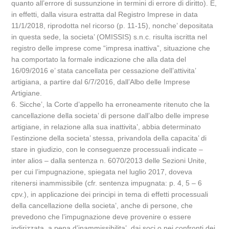
quanto all’errore di sussunzione in termini di errore di diritto). E,
in effetti, dalla visura estratta dal Registro Imprese in data
11/1/2018, riprodotta nel ricorso (p. 11-15), nonche’ depositata
in questa sede, la societa’ (OMISSIS) s.n.c. risulta iscritta nel
registro delle imprese come “impresa inattiva”, situazione che
ha comportato la formale indicazione che alla data del
16/09/2016 e’ stata cancellata per cessazione dell’attivita’
artigiana, a partire dal 6/7/2016, dall’Albo delle Imprese
Artigiane.
6. Sicche’, la Corte d’appello ha erroneamente ritenuto che la
cancellazione della societa’ di persone dall’albo delle imprese
artigiane, in relazione alla sua inattivita’, abbia determinato
l’estinzione della societa’ stessa, privandola della capacita’ di
stare in giudizio, con le conseguenze processuali indicate –
inter alios – dalla sentenza n. 6070/2013 delle Sezioni Unite,
per cui l’impugnazione, spiegata nel luglio 2017, doveva
ritenersi inammissibile (cfr. sentenza impugnata: p. 4, 5 – 6
cpv.), in applicazione dei principi in tema di effetti processuali
della cancellazione della societa’, anche di persone, che
prevedono che l’impugnazione deve provenire o essere
indirizzata, a pena d’inammissibilita’, dai soci o nei confronti dei