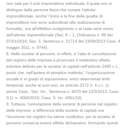
non vale per il solo imprenditore individuale, il quale non si
distingue dalla persona fisica che compie l’attivita’
imprenditoriale, sicche’ l’inizio e la fine della qualita’ di
imprenditore non sono subordinati alla realizzazione di
formalita’, ma all’effettivo svolgimento o al reale venir meno
dell’attivita’ imprenditoriale (Sez. 6 – 1, Ordinanza n. 98 del
07/01/2016; Sez. 3, Sentenza n. 21714 del 23/09/2013 Cass. 4
maggio 2011, n. 9744).
8. Nelle societa’ di persone, in effetti, e’ l’atto di cancellazione
dal registro delle imprese a provocare il medesimo effetto
estintivo definito per le societa’ di capitali nell’articolo 2495 c.c.,
posto che, nell’ipotesi di semplice inattivita’, l’organizzazione
sociale e’ in grado di sopravvivere, entro determinati limiti
temporali, anche ai suoi soci, ex articolo 2272 n. 4 c.c. (v.
anche Cass., Sez. Un., Sentenza n. 6070 del 12/3/2013; Cass.
S.U. n. 4060/2010; Cass. S. Un. 4061/10).
9. Tuttavia, l’annotazione della societa’ di persone nel registro
delle imprese, a differenza della societa’ di capitali ove
l’iscrizione nel registro ha valore costitutivo, per la societa’ di
persone conserva invece effetto dichiarativo, formando quindi