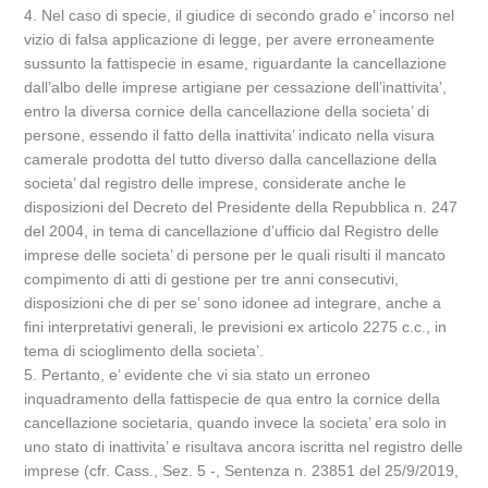
4. Nel caso di specie, il giudice di secondo grado e’ incorso nel
vizio di falsa applicazione di legge, per avere erroneamente
sussunto la fattispecie in esame, riguardante la cancellazione
dall’albo delle imprese artigiane per cessazione dell’inattivita’,
entro la diversa cornice della cancellazione della societa’ di
persone, essendo il fatto della inattivita’ indicato nella visura
camerale prodotta del tutto diverso dalla cancellazione della
societa’ dal registro delle imprese, considerate anche le
disposizioni del Decreto del Presidente della Repubblica n. 247
del 2004, in tema di cancellazione d’ufficio dal Registro delle
imprese delle societa’ di persone per le quali risulti il mancato
compimento di atti di gestione per tre anni consecutivi,
disposizioni che di per se’ sono idonee ad integrare, anche a
fini interpretativi generali, le previsioni ex articolo 2275 c.c., in
tema di scioglimento della societa’.
5. Pertanto, e’ evidente che vi sia stato un erroneo
inquadramento della fattispecie de qua entro la cornice della
cancellazione societaria, quando invece la societa’ era solo in
uno stato di inattivita’ e risultava ancora iscritta nel registro delle
imprese (cfr. Cass., Sez. 5 -, Sentenza n. 23851 del 25/9/2019,