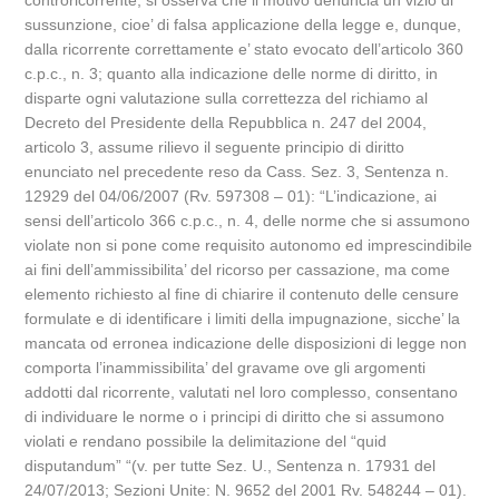
controricorrente, si osserva che il motivo denuncia un vizio di
sussunzione, cioe’ di falsa applicazione della legge e, dunque,
dalla ricorrente correttamente e’ stato evocato dell’articolo 360
c.p.c., n. 3; quanto alla indicazione delle norme di diritto, in
disparte ogni valutazione sulla correttezza del richiamo al
Decreto del Presidente della Repubblica n. 247 del 2004,
articolo 3, assume rilievo il seguente principio di diritto
enunciato nel precedente reso da Cass. Sez. 3, Sentenza n.
12929 del 04/06/2007 (Rv. 597308 – 01): “L’indicazione, ai
sensi dell’articolo 366 c.p.c., n. 4, delle norme che si assumono
violate non si pone come requisito autonomo ed imprescindibile
ai fini dell’ammissibilita’ del ricorso per cassazione, ma come
elemento richiesto al fine di chiarire il contenuto delle censure
formulate e di identificare i limiti della impugnazione, sicche’ la
mancata od erronea indicazione delle disposizioni di legge non
comporta l’inammissibilita’ del gravame ove gli argomenti
addotti dal ricorrente, valutati nel loro complesso, consentano
di individuare le norme o i principi di diritto che si assumono
violati e rendano possibile la delimitazione del “quid
disputandum” “(v. per tutte Sez. U., Sentenza n. 17931 del
24/07/2013; Sezioni Unite: N. 9652 del 2001 Rv. 548244 – 01).