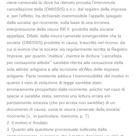
viene censurata la’ dove ha ritenuto provata l’intervenuta
cancellazione della (OMISSIS) s.n.c. dal registro delle imprese
e, per l’effetto, ha dichiarato inammissibile l’appello spiegato
dalla societa’ qui ricorrente, sulla base di una erronea
interpretazione della visura RR.II. prodotta dalla societa’
appellata. Difatti, dalla visura camerale emergerebbe che la
societa’ (OMISSIS) prodotta in causa, trascritta nel ricorso, da
cui si evince che la societa’ sia regolarmente iscritta al Registro
Imprese, per quanto “inattiva”, mentre la dicitura “cancellata
per cessazione attivita’” sarebbe riferita alla cessazione della
sola attivita’ artigiana e alla iscrizione all’Albo delle imprese
artigiane. Parte resistente adduce l’inammissibilita’ del motivo in
quanto il vizio di violazione di legge sarebbe stato
erroneamente prospettato dalla ricorrente, poiche’ nel caso di
specie vi sarebbe stata, semmai una lettura errata e/o
parzialmente omessa (che poi errata non sarebbe) di un
documento di causa, ossia la visura camerale della societa’
ricorrente (v., in particolare, memoria, p. 7).
2. Il motivo e’ fondato.
3. Quanto alla questione processuale sollevata dalla