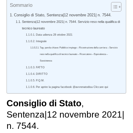
Sommario
Consiglio di Stato, Sentenza|12 novembre 2021| n. 7544.
Sentenza|12 novembre 2021| n. 7544. Servizio reso nella qualifica di
tecnico laureato
Data udienza 28 ottobre 2021
Integrale
Tag- parola chiave: Pubblico impiego – Ricostruzione della carriera – Servizio
reso nella qualifica di tecnico laureato – Ricercatore – Equivalenza –
Sussistenza
FATTO
DIRITTO
P.Q.M.
Per aprire la pagina facebook @avvrenatodisa Cliccare qui
Consiglio di Stato
,
Sentenza|12 novembre 2021|
n. 7544.