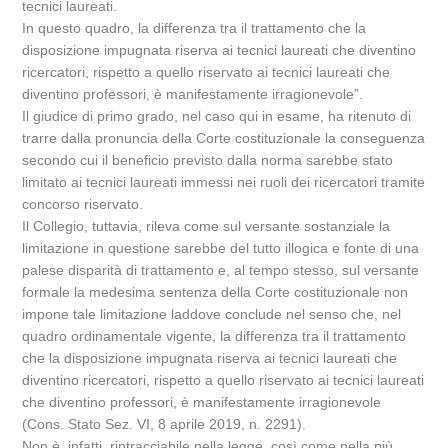
tecnici laureati.
In questo quadro, la differenza tra il trattamento che la
disposizione impugnata riserva ai tecnici laureati che diventino
ricercatori, rispetto a quello riservato ai tecnici laureati che
diventino professori, è manifestamente irragionevole”.
Il giudice di primo grado, nel caso qui in esame, ha ritenuto di
trarre dalla pronuncia della Corte costituzionale la conseguenza
secondo cui il beneficio previsto dalla norma sarebbe stato
limitato ai tecnici laureati immessi nei ruoli dei ricercatori tramite
concorso riservato.
Il Collegio, tuttavia, rileva come sul versante sostanziale la
limitazione in questione sarebbe del tutto illogica e fonte di una
palese disparità di trattamento e, al tempo stesso, sul versante
formale la medesima sentenza della Corte costituzionale non
impone tale limitazione laddove conclude nel senso che, nel
quadro ordinamentale vigente, la differenza tra il trattamento
che la disposizione impugnata riserva ai tecnici laureati che
diventino ricercatori, rispetto a quello riservato ai tecnici laureati
che diventino professori, è manifestamente irragionevole
(Cons. Stato Sez. VI, 8 aprile 2019, n. 2291).
Non è, infatti, rintracciabile nella legge, così come nella più