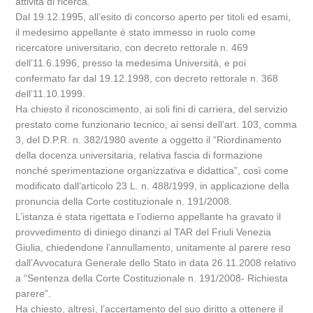
attività di ricerca.
Dal 19.12.1995, all’esito di concorso aperto per titoli ed esami,
il medesimo appellante è stato immesso in ruolo come
ricercatore universitario, con decreto rettorale n. 469
dell’11.6.1996, presso la medesima Università, e poi
confermato far dal 19.12.1998, con decreto rettorale n. 368
dell’11.10.1999.
Ha chiesto il riconoscimento, ai soli fini di carriera, del servizio
prestato come funzionario tecnico, ai sensi dell’art. 103, comma
3, del D.P.R. n. 382/1980 avente a oggetto il “Riordinamento
della docenza universitaria, relativa fascia di formazione
nonché sperimentazione organizzativa e didattica”, così come
modificato dall’articolo 23 L. n. 488/1999, in applicazione della
pronuncia della Corte costituzionale n. 191/2008.
L’istanza è stata rigettata e l’odierno appellante ha gravato il
provvedimento di diniego dinanzi al TAR del Friuli Venezia
Giulia, chiedendone l’annullamento, unitamente al parere reso
dall’Avvocatura Generale dello Stato in data 26.11.2008 relativo
a “Sentenza della Corte Costituzionale n. 191/2008- Richiesta
parere”.
Ha chiesto, altresì, l’accertamento del suo diritto a ottenere il