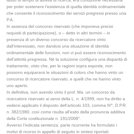
lasso di tempo di attività di ricerca, era condizione necessaria
per poter sostenere l’esistenza di quella identità ordinamentale
che consente il riconoscimento dei servizi pregressi presso una
P.A..
In assenza del concorso riservato (che imponeva precisi
requisiti di partecipazione), o – detto in altri termini – in
presenza di un diverso concorso da ricercatore vinto
dall’interessato, non dandosi una situazione di identità
ordinamentale delle funzioni, non vi può essere riconoscimento
dell’attività pregressa. Né la soluzione configura una disparità di
trattamento, visto che, per le ragioni sopra esposte, non
possono equipararsi le situazioni di coloro che hanno vinto un
concorso di ricercatore riservato, e quelli che ne hanno vinto
uno aperto.
In definitiva, non avendo vinto il prof. Ma. un concorso da
ricercatore riservato ai sensi della L. n. 4/1999, non ha diritto a
vedersi applicato il disposto dell’articolo 103, comma III^, D.P.R.
n. 382/1980, così come risulta all’esito della pronuncia additiva
della Corte costituzionale n. 191/2008″.
Avverso l’indicata sentenza, parte ricorrente ha formulato i
motivi di ricorso in appello di seguito in sintesi riportati: