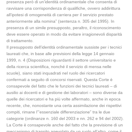
presenza però di un’identità ordinamentale che consenta di
ravvisare una corrispondenza di qualifiche, ovvero addirittura
all’ipotesi di omogeneità di carriera per il servizio prestato
anteriormente alla nomina” (sentenza n. 305 del 1995). In
presenza di un simile presupposto, peraltro, il riconoscimento
deve essere operato in modo da evitare irragionevoli disparità
di trattamento.
Il presupposto dell’identità ordinamentale sussiste per i tecnici
laureati che, in base alle previsioni della legge 14 gennaio
1999, n. 4 (Disposizioni riguardanti il settore universitario e
della ricerca scientifica, nonché il servizio di mensa nelle
scuole), siano stati inquadrati nel ruolo dei ricercatori
confermati a seguito di concorsi riservati. Questa Corte è
consapevole del fatto che le funzioni dei tecnici laureati – di
ausilio ai docenti e di gestione dei laboratori – sono diverse da
quelle dei ricercatori e ha più volte affermato, anche in epoca
recente, che, nonostante una certa assimilazione dei rispettivi
compiti, rimane l'”essenziale differenziazione” tra le due
categorie (ordinanze n. 160 del 2003 e nn. 262 e 94 del 2002).
La Corte è consapevole anche del fatto che la previsione di un
meccanismo di transito agevolato da un ruolo all’altro, come il