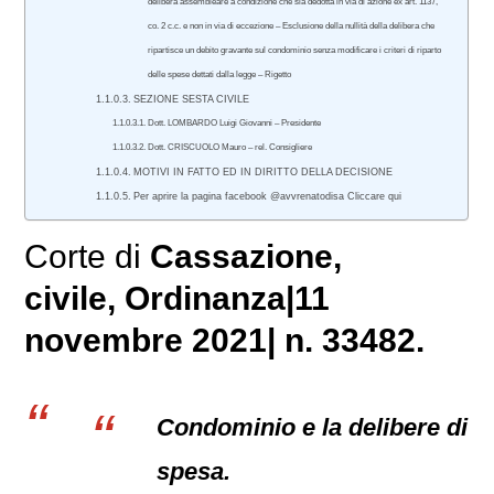
delibera assembleare a condizione che sia dedotta in via di azione ex art. 1137,
co. 2 c.c. e non in via di eccezione – Esclusione della nullità della delibera che
ripartisce un debito gravante sul condominio senza modificare i criteri di riparto
delle spese dettati dalla legge – Rigetto
SEZIONE SESTA CIVILE
Dott. LOMBARDO Luigi Giovanni – Presidente
Dott. CRISCUOLO Mauro – rel. Consigliere
MOTIVI IN FATTO ED IN DIRITTO DELLA DECISIONE
Per aprire la pagina facebook @avvrenatodisa Cliccare qui
Corte di
Cassazione,
civile
, Ordinanza|11
novembre 2021| n. 33482.
Condominio e la delibere di
spesa.