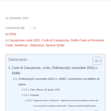
31 GENNAIO 2022
Comments (
0
)
0
By
D'Isa
In
Cassazione civile 2021
,
Corte di Cassazione
,
Diritto Civile e Procedura
Civile
,
Sentenze - Ordinanze
,
Sezioni Diritto
Sommario
Corte di Cassazione, civile, Ordinanza|11 novembre 2021| n.
33482.
Ordinanza|11 novembre 2021| n. 33482. Condominio e la delibere di
spesa
Data udienza 24 giugno 2021
Integrale
Tag/parola chiave: Condominio – Opposizione a decreto ingiuntivo emesso per
la riscossione di contributi condominiali – Valutazione dell’annullabilità della