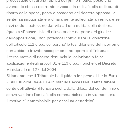
processuale di cui alla rubrica del primo motivo, posto che
avendo lo stesso ricorrente invocato la nullita’ della delibera di
riparto delle spese, posta a sostegno del decreto opposto, la
sentenza impugnata era chiaramente sollecitata a verificare se
i vizi dedotti potessero dar vita ad una nullita’ della delibera
(questa si’ suscettibile di rilievo anche da parte del giudice
dell’opposizione), non potendosi configurare la violazione
dell’articolo 112 c.p.c. sol perche’ le tesi difensive del ricorrente
non abbiano trovato accoglimento ad opera del Tribunale.
Il terzo motivo di ricorso denuncia la violazione o falsa
applicazione degli articoli 91 e 113 c.p.c. nonche’ del Decreto
Ministeriale n. 127 del 2004.
Si lamenta che il Tribunale ha liquidato le spese di lite in Euro
2.300,00 oltre IVA e CPA in maniera eccessiva, senza tenere
conto dell’attivita’ difensiva svolta dalla difesa del condominio e
senza valutare l’entita’ della somma richiesta in via monitoria.
Il motivo e’ inammissibile per assoluta genericita’.