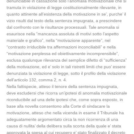
denunciabile in cassazione solo l’anomalia motivazionale che si
tramuta in violazione di legge costituzionalmente rilevante, in
quanto attinente all’esistenza della motivazione in se’, purche’ il
vizio risulti dal testo della sentenza impugnata, a prescindere
dal confronto con le risultanze processuali. Tale anomalia si
esaurisce nella “mancanza assoluta di motivi sotto l’aspetto
materiale e grafico”, nella “motivazione apparente”, nel
“contrasto irriducibile tra affermazioni inconciliabili” e nella
“motivazione perplessa ed obiettivamente incomprensibile”,
esclusa qualunque rilevanza del semplice difetto di “sufficienza”
della motivazione, ed e’ solo in tali ristretti limiti che puo’ essere
denunziata la violazione di legge, sotto il profilo della violazione
dell’articolo 132, comma 2, n. 4.
Nella fattispecie, atteso il tenore della sentenza impugnata,
deve escludersi che ricorra un’ipotesi di anomalia motivazionale
riconducibile ad una delle ipotesi che, come sopra esposto, in
base alla novella consentono alla Corte di sindacare la
motivazione, atteso che nella vicenda in esame il Tribunale ha
adeguatamente argomentato circa la non ricorrenza di una
causa di nullita’ della delibera sulla scorta della quale e’ stata
approvata la spesa al cui recupero e’ stato finalizzato il decreto