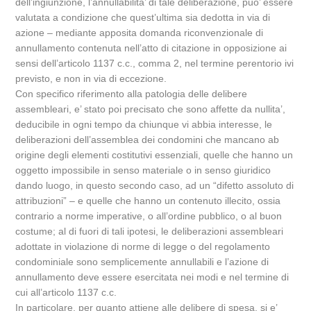
dell’ingiunzione, l’annullabilita’ di tale deliberazione, puo’ essere
valutata a condizione che quest’ultima sia dedotta in via di
azione – mediante apposita domanda riconvenzionale di
annullamento contenuta nell’atto di citazione in opposizione ai
sensi dell’articolo 1137 c.c., comma 2, nel termine perentorio ivi
previsto, e non in via di eccezione.
Con specifico riferimento alla patologia delle delibere
assembleari, e’ stato poi precisato che sono affette da nullita’,
deducibile in ogni tempo da chiunque vi abbia interesse, le
deliberazioni dell’assemblea dei condomini che mancano ab
origine degli elementi costitutivi essenziali, quelle che hanno un
oggetto impossibile in senso materiale o in senso giuridico
dando luogo, in questo secondo caso, ad un “difetto assoluto di
attribuzioni” – e quelle che hanno un contenuto illecito, ossia
contrario a norme imperative, o all’ordine pubblico, o al buon
costume; al di fuori di tali ipotesi, le deliberazioni assembleari
adottate in violazione di norme di legge o del regolamento
condominiale sono semplicemente annullabili e l’azione di
annullamento deve essere esercitata nei modi e nel termine di
cui all’articolo 1137 c.c.
In particolare, per quanto attiene alle delibere di spesa, si e’