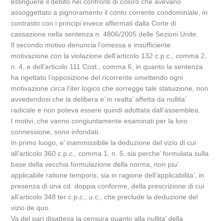
estinguere il debito nei confronti di coloro che avevano
assoggettato a pignoramento il conto corrente condominiale, in
contrasto con i principi invece affermati dalla Corte di
cassazione nella sentenza n. 4806/2005 delle Sezioni Unite.
Il secondo motivo denuncia l’omessa e insufficiente
motivazione con la violazione dell’articolo 132 c.p.c., comma 2,
n. 4, e dell’articolo 111 Cost., comma 6, in quanto la sentenza
ha rigettato l’opposizione del ricorrente omettendo ogni
motivazione circa l’iter logico che sorregge tale statuizione, non
avvedendosi che la delibera e’ in realta’ affetta da nullita’
radicale e non poteva essere quindi adottata dall’assemblea.
I motivi, che vanno congiuntamente esaminati per la loro
connessione, sono infondati.
In primo luogo, e’ inammissibile la deduzione del vizio di cui
all’articolo 360 c.p.c., comma 1, n. 5, sia perche’ formulata sulla
base della vecchia formulazione della norma, non piu’
applicabile ratione temporis, sia in ragione dell’applicabilita’, in
presenza di una cd. doppia conforme, della prescrizione di cui
all’articolo 348 ter c.p.c., u.c., che preclude la deduzione del
vizio de quo.
Va del pari disattesa la censura quanto alla nullita’ della