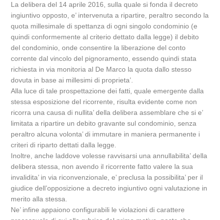
La delibera del 14 aprile 2016, sulla quale si fonda il decreto
ingiuntivo opposto, e’ intervenuta a ripartire, peraltro secondo la
quota millesimale di spettanza di ogni singolo condominio (e
quindi conformemente al criterio dettato dalla legge) il debito
del condominio, onde consentire la liberazione del conto
corrente dal vincolo del pignoramento, essendo quindi stata
richiesta in via monitoria al De Marco la quota dallo stesso
dovuta in base ai millesimi di proprieta’.
Alla luce di tale prospettazione dei fatti, quale emergente dalla
stessa esposizione del ricorrente, risulta evidente come non
ricorra una causa di nullita’ della delibera assemblare che si e’
limitata a ripartire un debito gravante sul condominio, senza
peraltro alcuna volonta’ di immutare in maniera permanente i
criteri di riparto dettati dalla legge.
Inoltre, anche laddove volesse ravvisarsi una annullabilita’ della
delibera stessa, non avendo il ricorrente fatto valere la sua
invalidita’ in via riconvenzionale, e’ preclusa la possibilita’ per il
giudice dell’opposizione a decreto ingiuntivo ogni valutazione in
merito alla stessa.
Ne’ infine appaiono configurabili le violazioni di carattere