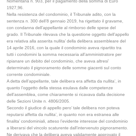
Nomentana n. 903, per il pagamento della somma di Euro
1927,96.
Nella resistenza del condominio, il Tribunale adito, con la
sentenza n. 300 dell’8 gennaio 2019, ha rigettato il gravame,
con condanna dell’appellante al rimborso delle spese del
grado. Il Tribunale rilevava che la questione oggetto dell’appello
era relativa alla asserita nullita’ della delibera assembleare del
14 aprile 2016, con la quale il condominio aveva ripartito tra
tutti i condomini la somma necessaria all’amministratore per
ripianare un debito del condominio, che aveva altresi’
determinato il pignoramento delle somme giacenti sul conto
corrente condominiale.
A detta dell’appellante, tale delibera era affetta da nullita’, in
quanto l’oggetto della stessa esulava dalle competenze
dell’assemblea, come chiaramente si ricavava dalla decisione
delle Sezioni Unite n. 4806/2005.
Secondo il giudice di appello pero’ tale delibera non poteva
reputarsi affetta da nullita’, in quanto non era estranea alle
finalita’ condominiali, atteso l’evidente interesse del condominio
a liberarsi del vincolo scaturente dall’intervenuto pignoramento.
Ne derivava che la delibera aveva validamente approvato il