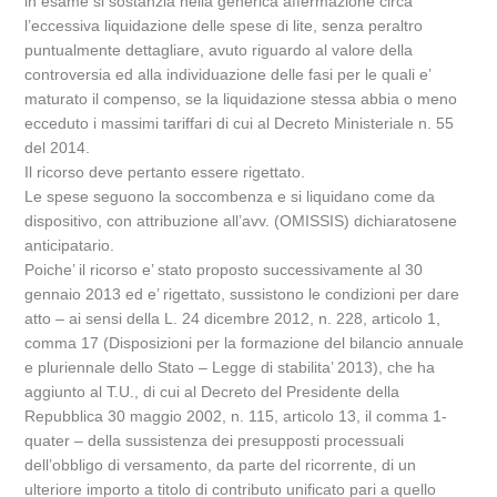
in esame si sostanzia nella generica affermazione circa
l’eccessiva liquidazione delle spese di lite, senza peraltro
puntualmente dettagliare, avuto riguardo al valore della
controversia ed alla individuazione delle fasi per le quali e’
maturato il compenso, se la liquidazione stessa abbia o meno
ecceduto i massimi tariffari di cui al Decreto Ministeriale n. 55
del 2014.
Il ricorso deve pertanto essere rigettato.
Le spese seguono la soccombenza e si liquidano come da
dispositivo, con attribuzione all’avv. (OMISSIS) dichiaratosene
anticipatario.
Poiche’ il ricorso e’ stato proposto successivamente al 30
gennaio 2013 ed e’ rigettato, sussistono le condizioni per dare
atto – ai sensi della L. 24 dicembre 2012, n. 228, articolo 1,
comma 17 (Disposizioni per la formazione del bilancio annuale
e pluriennale dello Stato – Legge di stabilita’ 2013), che ha
aggiunto al T.U., di cui al Decreto del Presidente della
Repubblica 30 maggio 2002, n. 115, articolo 13, il comma 1-
quater – della sussistenza dei presupposti processuali
dell’obbligo di versamento, da parte del ricorrente, di un
ulteriore importo a titolo di contributo unificato pari a quello