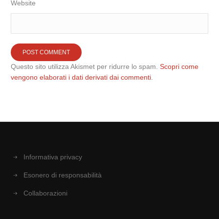
Website
Questo sito utilizza Akismet per ridurre lo spam.
Scopri come
vengono elaborati i dati derivati dai commenti
.
Informativa privacy
Esonero di responsabilità
Collaborazioni