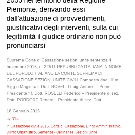
2000 nel territorio della Regione
Piemonte, derivando essi
dall’attuazione di provvedimenti,
giustificativi degli interventi, sulla cui
legittimità il giudice ordinario non può
pronunciarsi
Suprema Corte di Cassazione sezioni unite sentenza 4
novembre 2015, n. 22511 REPUBBLICA ITALIANA IN NOME
DEL POPOLO ITALIANO LA CORTE SUPREMA DI
CASSAZIONE SEZIONI UNITE CIVILI Composta dagli Ill.mi
Sigg.ri Magistrati: Dott. ROVELLI Luigi Antonio – Primo
Presidente f.f. Dott. ROSELLI Federico – Presidente di sez.
Dott. RORDORF Renato – Presidente di sez. Dott....
18 Gennaio 2016
by
D'Isa
In
Cassazione civile 2015
,
Corte di Cassazione
,
Diritto Amministrativo
,
Diritto Urbanistico
,
Sentenze - Ordinanze
,
Sezioni Unite