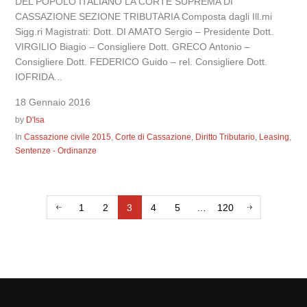
DEL POPOLO ITALIANO LA CORTE SUPREMA DI
CASSAZIONE SEZIONE TRIBUTARIA Composta dagli Ill.mi
Sigg.ri Magistrati: Dott. DI AMATO Sergio – Presidente Dott.
VIRGILIO Biagio – Consigliere Dott. GRECO Antonio –
Consigliere Dott. FEDERICO Guido – rel. Consigliere Dott.
IOFRIDA...
18 Gennaio 2016
by
D'Isa
In
Cassazione civile 2015
,
Corte di Cassazione
,
Diritto Tributario
,
Leasing
,
Sentenze - Ordinanze
1
2
3
4
5
…
120