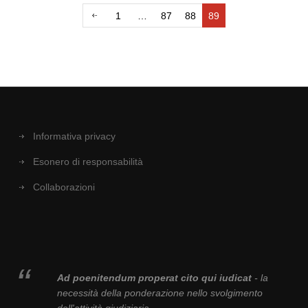
1
…
87
88
89
Informativa privacy
Esonero di responsabilità
Collaborazioni
Ad poenitendum properat cito qui iudicat
- la
necessità della ponderazione nello svolgimento