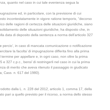
enza, quanto nel caso in cui tale evenienza segua la
ugnazione ed, in particolare, con la previsione di cui
testo incontestatamente in vigore ratione temporis, “decorso
ico delle ragioni di certezza delle situazioni giuridiche, siano
olidamento delle situazioni giuridiche, ha disposto che, in
ella data di deposito della sentenza a norma dell’articolo 327
, e percio’, in caso di mancata comunicazione o notificazione
rcitare la facolta’ di impugnazione differita fino alla prima
termine per appellare e, in ogni caso, non oltre la prima
 e 327 c.p.c., bensi’ di restringerli nel caso in cui la prima
za di merito che aveva ritenuto il passaggio in giudicato
a; Cass. n. 617 del 1980).
rodotto dalla L. n. 228 del 2012, articolo 1, comma 17, della
ato pari a quello previsto per il ricorso, a norma dello stesso