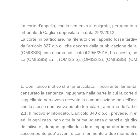
La corte d’appello, con la sentenza in epigrafe, per quanto a
tribunale di Cagliari depositata in data 28/2/2012.
La corte, in particolare, ha ritenuto che l’appello fosse tard
dall’articolo 327 c.p.c., che decorre dalla pubblicazione del
(OMISSIS), con ricorso notificato il 29/6/2016, ha chiesto, p
La (OMISSIS) s.r.l., (OMISSIS), (OMISSIS), (OMISSIS), (OMI
1. Con l’unico motivo che ha articolato, il ricorrente, lamentand
censurato la sentenza impugnata nella parte in cui la corte d
l’appellante non aveva ricevuto la comunicazione ne’ dell’avve
che lo stesso non aveva potuto formulare, a norma dell’articol
2.1. Il motivo e’ infondato. L’articolo 340 c.p.c., prevede, i
ed, in ogni caso, non oltre la prima udienza dinanzi al giu
definitive e’, dunque, quella della loro impugnabilita’ immedia
soccombente puo’ avvenire con riferimento a due momenti diver