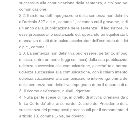
successiva alla comunicazione della sentenza, e cio’ puo’ ve
comunicazione.
2.2. Il sistema dell’impugnazione della sentenza non definiti
all’articolo 327 c.p.c., comma 1, secondo cui il gravame, in
un anno dalla pubblicazione della sentenza”. Il legislatore, in
esse processuali o sostanziali, ed, operando un equilibrato b
mancanza di atti di impulso acceleratori dell’esercizio del d
c.p.c., comma 1.
2.3. La sentenza non definitiva puo’ essere, pertanto, impugna
di essa, entro un anno (oggi sei mesi) dalla sua pubblicazione,
udienza successiva alla comunicazione, giacche’ tale norma p
udienza successiva alla comunicazione, con il chiaro intento non
udienza successiva alla comunicazione intervenga prima dell
della sentenza non definitiva impugnata dopo il decorso di 
3. Il ricorso dev’essere, quindi, rigettato.
4. Nulla per le spese di lite, in difetto di attivita’ difensiva da 
5. La Corte da’ atto, ai sensi del Decreto del Presidente del
sussistenza dei presupposti processuali per il versamento, da p
articolo 13, comma 1-bis, se dovuto.