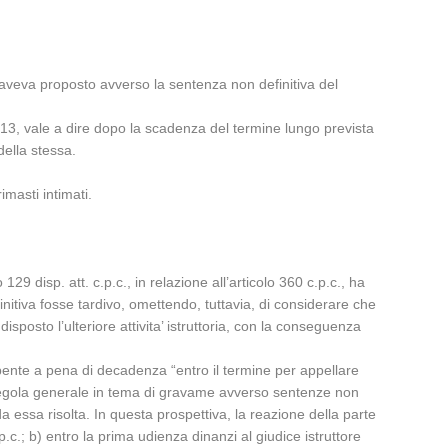
) aveva proposto avverso la sentenza non definitiva del
/2013, vale a dire dopo la scadenza del termine lungo prevista
della stessa.
masti intimati.
129 disp. att. c.p.c., in relazione all’articolo 360 c.p.c., ha
nitiva fosse tardivo, omettendo, tuttavia, di considerare che
sposto l’ulteriore attivita’ istruttoria, con la conseguenza
ombente a pena di decadenza “entro il termine per appellare
a regola generale in tema di gravame avverso sentenze non
da essa risolta. In questa prospettiva, la reazione della parte
c.; b) entro la prima udienza dinanzi al giudice istruttore