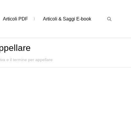
Articoli PDF
Articoli & Saggi E-book
ppellare
iva e il termine per appellare