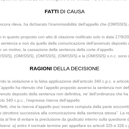
FATTI
DI CAUSA
ncora rileva, ha dichiarato l’inammissibilita’ dell’appello che (OMISSIS
ivo in quanto proposto con atto di citazione notificato solo in data 17/9
la sentenza e non da quello della comunicazione dell’avvenuto deposito 
er un motivo, la cassazione della sentenza della corte d’appello.
SSIS), (OMISSIS), (OMISSIS), (OMISSIS) e la (OMISSIS) s.n.c. sono ri
RAGIONI
DELLA DECISIONE
o la violazione e la falsa applicazione dell’articolo 340 c.p.c. e articolo 
’appello ha ritenuto che l’appello proposto avverso la sentenza non defi
nuto deposito della sentenza non definitiva, ne’ dell’ordinanza che ha di
o 340 c.p.c., l’espressa riserva dell’appello.
n effetti, che la riserva d’appello puo’ essere compiuta dalla parte socc
dice istruttore successiva alla comunicazione della sentenza stessa”. L
ta al fine di evitare la preclusione da giudicato interno sulla questione 
si: a) entro il normale termine per appellare ex articoli 325 e 326 c.p.