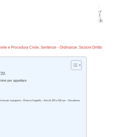
Civile e Procedura Civile
,
Sentenze - Ordinanze
,
Sezioni Diritto
720.
rmine per appellare
ermine per impugnare – Riserva d’appello – Articoli 325 e 326 cpc – Decadenze