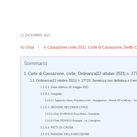
21 DICEMBRE 2021
By
D'Isa
In
Cassazione civile 2021
,
Corte di Cassazione
,
Diritto 
Sommario
Corte di Cassazione, civile, Ordinanza|12 ottobre 2021| n. 27
Ordinanza|12 ottobre 2021| n. 27720. Sentenza non definitiva e il te
Data udienza 18 maggio 2021
Integrale
Tag/parola chiave: Procedura civile – Impugnazioni – Articoli 327 e 340 cpc – T
SEZIONE SECONDA CIVILE
Dott. DI VIRGILIO Rosa Maria – Presidente
Dott. TEDESCO Giuseppe – rel. Consigliere
FATTI DI CAUSA
RAGIONI DELLA DECISIONE