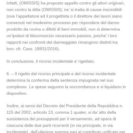
Infatti, (OMISSIS) ha proposto appello contro gli attori originari,
non contro la ditta (OMISSIS); ne’ si tratta di cause inscindibili
(ove l’appaltatore ed il progettista o il direttore dei lavori siano
convenuti nel medesimo processo per rispondere del danno
prodotto da rovina o difetti di beni immobili, non si determina
un’ipotesi di litisconsorzio necessario passivo, poiche’ i loro
rapporti nei confronti del danneggiato rimangono distinti tra
loro: cfr. Cass. 18831/2016).
In conclusione, il ricorso incidentale e’ rigettato.
6. – Il rigetto del ricorso principale e del ricorso incidentale
determina la conferma della sentenza impugnata nel suo
complesso. Le spese seguono la soccombenza e si liquidano in
dispositivo.
Inoltre, ai sensi del Decreto del Presidente della Repubblica n.
115 del 2002, articolo 13, comma 1 quater, si da’ atto della
sussistenza dei presupposti per il versamento, ad opera di
ciascuna delle due parti ricorrenti (in via principale, in via
incidentale), dell’ulteriore somma pari al contributo unificato per