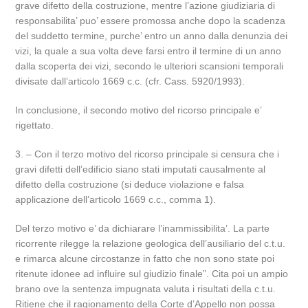
grave difetto della costruzione, mentre l’azione giudiziaria di
responsabilita’ puo’ essere promossa anche dopo la scadenza
del suddetto termine, purche’ entro un anno dalla denunzia dei
vizi, la quale a sua volta deve farsi entro il termine di un anno
dalla scoperta dei vizi, secondo le ulteriori scansioni temporali
divisate dall’articolo 1669 c.c. (cfr. Cass. 5920/1993).
In conclusione, il secondo motivo del ricorso principale e’
rigettato.
3. – Con il terzo motivo del ricorso principale si censura che i
gravi difetti dell’edificio siano stati imputati causalmente al
difetto della costruzione (si deduce violazione e falsa
applicazione dell’articolo 1669 c.c., comma 1).
Del terzo motivo e’ da dichiarare l’inammissibilita’. La parte
ricorrente rilegge la relazione geologica dell’ausiliario del c.t.u.
e rimarca alcune circostanze in fatto che non sono state poi
ritenute idonee ad influire sul giudizio finale”. Cita poi un ampio
brano ove la sentenza impugnata valuta i risultati della c.t.u.
Ritiene che il ragionamento della Corte d’Appello non possa