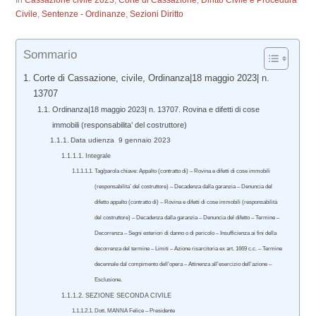
In
Cassazione civile 2023
,
Corte di Cassazione
,
Diritto Civile e Procedura
Civile
,
Sentenze - Ordinanze
,
Sezioni Diritto
Sommario
Corte di Cassazione, civile, Ordinanza|18 maggio 2023| n.
13707
Ordinanza|18 maggio 2023| n. 13707. Rovina e difetti di cose
immobili (responsabilita’ del costruttore)
Data udienza 9 gennaio 2023
Integrale
Tag/parola chiave: Appalto (contratto di) – Rovina e difetti di cose immobili
(responsabilita’ del costruttore) – Decadenza dalla garanzia – Denuncia del
difetto appalto (contratto di) – Rovina e difetti di cose immobili (responsabilità
del costruttore) – Decadenza dalla garanzia – Denuncia del difetto – Termine –
Decorrenza – Segni esteriori di danno o di pericolo – Insufficienza ai fini della
decorrenza del termine – Limiti – Azione risarcitoria ex art. 1669 c.c. – Termine
decennale dal compimento dell’opera – Attinenza all’esercizio dell’azione –
Esclusione.
SEZIONE SECONDA CIVILE
Dott. MANNA Felice – Presidente