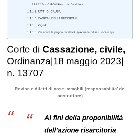
Dott. CAPONI Remo – rel. Consigliere
FATTI DI CAUSA
RAGIONI DELLA DECISIONE
P.Q.M.
Per aprire la pagina facebook @avvrenatodisa Cliccare qui
Corte di
Cassazione
,
civile
,
Ordinanza
|
18 maggio 2023
|
n. 13707
Rovina e difetti di cose immobili (responsabilita’ del
costruttore)
Ai fini della proponibilità
dell’azione risarcitoria