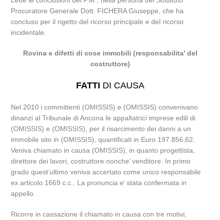
Lette le conclusioni del P.M., nella persona del Sostituto
Procuratore Generale Dott. FICHERA Giuseppe, che ha
concluso per il rigetto del ricorso principale e del ricorso
incidentale.
Rovina e difetti di cose immobili (responsabilita’ del
costruttore)
FATTI
DI CAUSA
Nel 2010 i committenti (OMISSIS) e (OMISSIS) convenivano
dinanzi al Tribunale di Ancona le appaltatrici imprese edili di
(OMISSIS) e (OMISSIS), per il risarcimento dei danni a un
immobile sito in (OMISSIS), quantificati in Euro 197.856,62.
Veniva chiamato in causa (OMISSIS), in quanto progettista,
direttore dei lavori, costruttore nonche’ venditore. In primo
grado quest’ultimo veniva accertato come unico responsabile
ex articolo 1669 c.c.. La pronuncia e’ stata confermata in
appello.
Ricorre in cassazione il chiamato in causa con tre motivi,