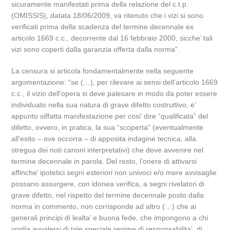
sicuramente manifestati prima della relazione del c.t.p.
(OMISSIS), datata 18/06/2009, va ritenuto che i vizi si sono
verificati prima della scadenza del termine decennale ex
articolo 1669 c.c., decorrente dal 16 febbraio 2000, sicche’ tali
vizi sono coperti dalla garanzia offerta dalla norma”.
La censura si articola fondamentalmente nella seguente
argomentazione: “se (…), per rilevare ai sensi dell’articolo 1669
c.c., il vizio dell’opera si deve palesare in modo da poter essere
individuato nella sua natura di grave difetto costruttivo, e’
appunto siffatta manifestazione per cosi’ dire “qualificata” del
difetto, ovvero, in pratica, la sua “scoperta” (eventualmente
all’esito – ove occorra – di apposita indagine tecnica, alla
stregua dei noti canoni interpretativi) che deve avvenire nel
termine decennale in parola. Del resto, l’onere di attivarsi
affinche’ ipotetici segni esteriori non univoci e/o mere avvisaglie
possano assurgere, con idonea verifica, a segni rivelatori di
grave difetto, nel rispetto del termine decennale posto dalla
norma in commento, non corrisponde ad altro (…) che ai
generali principi di lealta’ e buona fede, che impongono a chi
voglia avvalersi di tale speciale regime di responsabilita’, di