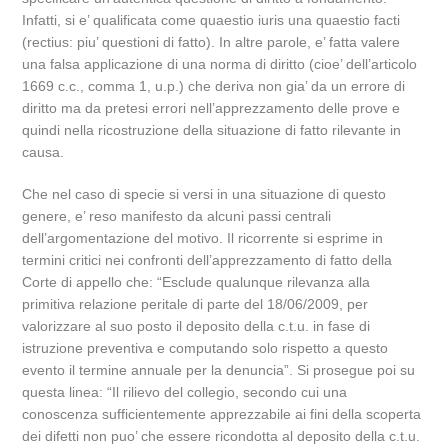
Infatti, si e’ qualificata come quaestio iuris una quaestio facti
(rectius: piu’ questioni di fatto). In altre parole, e’ fatta valere
una falsa applicazione di una norma di diritto (cioe’ dell’articolo
1669 c.c., comma 1, u.p.) che deriva non gia’ da un errore di
diritto ma da pretesi errori nell’apprezzamento delle prove e
quindi nella ricostruzione della situazione di fatto rilevante in
causa.
Che nel caso di specie si versi in una situazione di questo
genere, e’ reso manifesto da alcuni passi centrali
dell’argomentazione del motivo. Il ricorrente si esprime in
termini critici nei confronti dell’apprezzamento di fatto della
Corte di appello che: “Esclude qualunque rilevanza alla
primitiva relazione peritale di parte del 18/06/2009, per
valorizzare al suo posto il deposito della c.t.u. in fase di
istruzione preventiva e computando solo rispetto a questo
evento il termine annuale per la denuncia”. Si prosegue poi su
questa linea: “Il rilievo del collegio, secondo cui una
conoscenza sufficientemente apprezzabile ai fini della scoperta
dei difetti non puo’ che essere ricondotta al deposito della c.t.u.