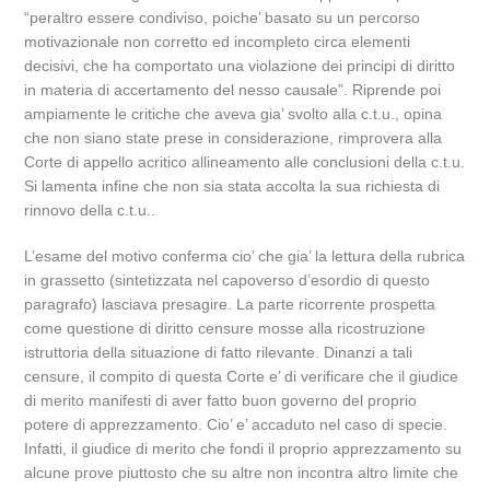
“peraltro essere condiviso, poiche’ basato su un percorso
motivazionale non corretto ed incompleto circa elementi
decisivi, che ha comportato una violazione dei principi di diritto
in materia di accertamento del nesso causale”. Riprende poi
ampiamente le critiche che aveva gia’ svolto alla c.t.u., opina
che non siano state prese in considerazione, rimprovera alla
Corte di appello acritico allineamento alle conclusioni della c.t.u.
Si lamenta infine che non sia stata accolta la sua richiesta di
rinnovo della c.t.u..
L’esame del motivo conferma cio’ che gia’ la lettura della rubrica
in grassetto (sintetizzata nel capoverso d’esordio di questo
paragrafo) lasciava presagire. La parte ricorrente prospetta
come questione di diritto censure mosse alla ricostruzione
istruttoria della situazione di fatto rilevante. Dinanzi a tali
censure, il compito di questa Corte e’ di verificare che il giudice
di merito manifesti di aver fatto buon governo del proprio
potere di apprezzamento. Cio’ e’ accaduto nel caso di specie.
Infatti, il giudice di merito che fondi il proprio apprezzamento su
alcune prove piuttosto che su altre non incontra altro limite che