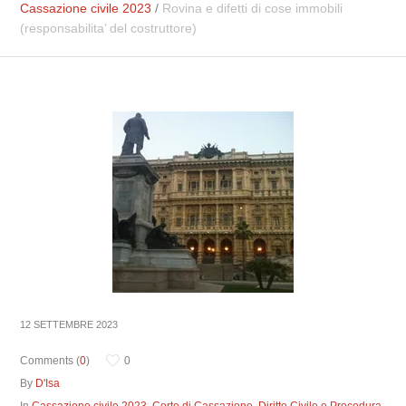
Cassazione civile 2023
/
Rovina e difetti di cose immobili
(responsabilita’ del costruttore)
12 SETTEMBRE 2023
Comments (
0
)
0
By
D'Isa