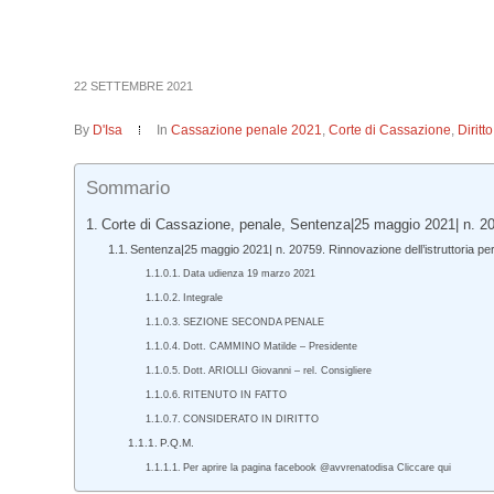
22 SETTEMBRE 2021
By
D'Isa
In
Cassazione penale 2021
,
Corte di Cassazione
,
Dirit
Sommario
Corte di Cassazione, penale, Sentenza|25 maggio 2021| n. 2
Sentenza|25 maggio 2021| n. 20759. Rinnovazione dell’istruttoria p
Data udienza 19 marzo 2021
Integrale
SEZIONE SECONDA PENALE
Dott. CAMMINO Matilde – Presidente
Dott. ARIOLLI Giovanni – rel. Consigliere
RITENUTO IN FATTO
CONSIDERATO IN DIRITTO
P.Q.M.
Per aprire la pagina facebook @avvrenatodisa Cliccare qui