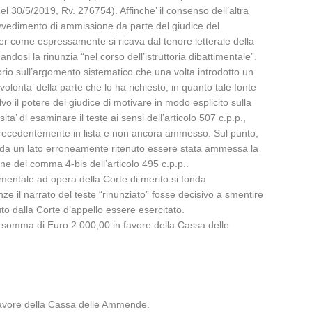
del 30/5/2019, Rv. 276754). Affinche’ il consenso dell’altra
ovvedimento di ammissione da parte del giudice del
 per come espressamente si ricava dal tenore letterale della
ndosi la rinunzia “nel corso dell’istruttoria dibattimentale”.
oprio sull’argomento sistematico che una volta introdotto un
lonta’ della parte che lo ha richiesto, in quanto tale fonte
alvo il potere del giudice di motivare in modo esplicito sulla
’ di esaminare il teste ai sensi dell’articolo 507 c.p.p.,
to precedentemente in lista e non ancora ammesso. Sul punto,
ha da un lato erroneamente ritenuto essere stata ammessa la
one del comma 4-bis dell’articolo 495 c.p.p..
timentale ad opera della Corte di merito si fonda
anze il narrato del teste “rinunziato” fosse decisivo a smentire
to dalla Corte d’appello essere esercitato.
la somma di Euro 2.000,00 in favore della Cassa delle
 favore della Cassa delle Ammende.