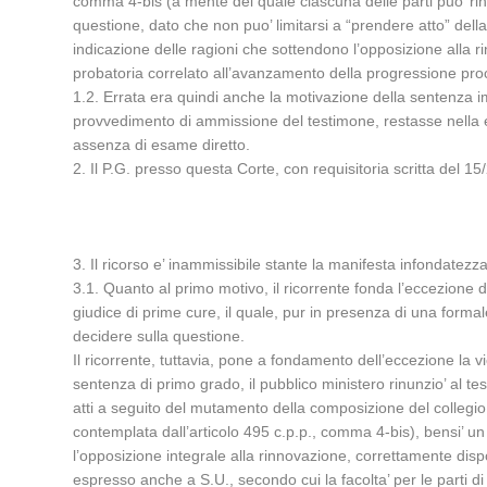
comma 4-bis (a mente del quale ciascuna delle parti puo’ rin
questione, dato che non puo’ limitarsi a “prendere atto” della
indicazione delle ragioni che sottendono l’opposizione alla ri
probatoria correlato all’avanzamento della progressione proc
1.2. Errata era quindi anche la motivazione della sentenza im
provvedimento di ammissione del testimone, restasse nella esc
assenza di esame diretto.
2. Il P.G. presso questa Corte, con requisitoria scritta del 1
3. Il ricorso e’ inammissibile stante la manifesta infondatezza
3.1. Quanto al primo motivo, il ricorrente fonda l’eccezione di
giudice di prime cure, il quale, pur in presenza di una formal
decidere sulla questione.
Il ricorrente, tuttavia, pone a fondamento dell’eccezione la v
sentenza di primo grado, il pubblico ministero rinunzio’ al tes
atti a seguito del mutamento della composizione del collegio 
contemplata dall’articolo 495 c.p.p., comma 4-bis), bensi’ u
l’opposizione integrale alla rinnovazione, correttamente dispo
espresso anche a S.U., secondo cui la facolta’ per le parti d