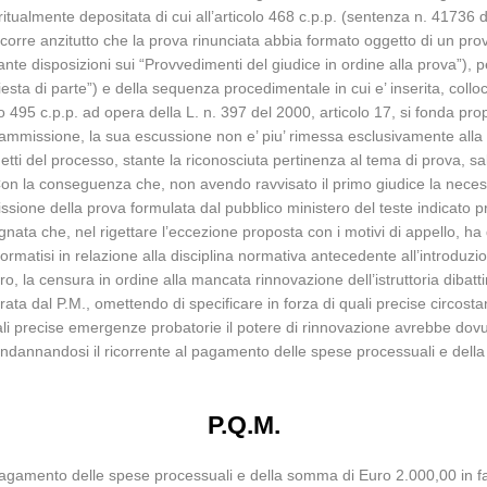
 ritualmente depositata di cui all’articolo 468 c.p.p. (sentenza n. 41736 
ccorre anzitutto che la prova rinunciata abbia formato oggetto di un pr
ante disposizioni sui “Provvedimenti del giudice in ordine alla prova”),
esta di parte”) e della sequenza procedimentale in cui e’ inserita, colloca
lo 495 c.p.p. ad opera della L. n. 397 del 2000, articolo 17, si fonda pr
 ammissione, la sua escussione non e’ piu’ rimessa esclusivamente alla vo
soggetti del processo, stante la riconosciuta pertinenza al tema di prova, s
n la conseguenza che, non avendo ravvisato il primo giudice la necessita
ammissione della prova formulata dal pubblico ministero del teste indica
gnata che, nel rigettare l’eccezione proposta con i motivi di appello, 
formatisi in relazione alla disciplina normativa antecedente all’introduzi
ro, la censura in ordine alla mancata rinnovazione dell’istruttoria dibat
operata dal P.M., omettendo di specificare in forza di quali precise circost
uali precise emergenze probatorie il potere di rinnovazione avrebbe dovu
, condannandosi il ricorrente al pagamento delle spese processuali e del
P.Q.M.
al pagamento delle spese processuali e della somma di Euro 2.000,00 in