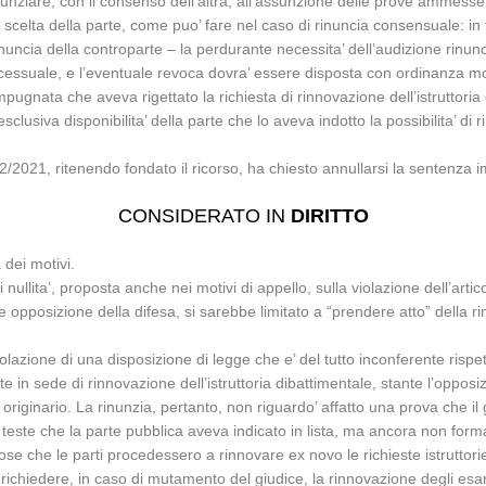
unziare, con il consenso dell’altra, all’assunzione delle prove ammess
 scelta della parte, come puo’ fare nel caso di rinuncia consensuale: in 
nuncia della controparte – la perdurante necessita’ dell’audizione rinunc
essuale, e l’eventuale revoca dovra’ essere disposta con ordinanza moti
pugnata che aveva rigettato la richiesta di rinnovazione dell’istruttori
lusiva disponibilita’ della parte che lo aveva indotto la possibilita’ d
5/2/2021, ritenendo fondato il ricorso, ha chiesto annullarsi la sentenza
CONSIDERATO IN
DIRITTO
 dei motivi.
 nullita’, proposta anche nei motivi di appello, sulla violazione dell’arti
e opposizione della difesa, si sarebbe limitato a “prendere atto” della r
iolazione di una disposizione di legge che e’ del tutto inconferente rispe
te in sede di rinnovazione dell’istruttoria dibattimentale, stante l’opposi
originario. La rinunzia, pertanto, non riguardo’ affatto una prova che il
n teste che la parte pubblica aveva indicato in lista, ma ancora non fo
se che le parti procedessero a rinnovare ex novo le richieste istruttorie
i richiedere, in caso di mutamento del giudice, la rinnovazione degli es