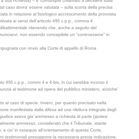
e a sua richiesta) – e’ comunque chiamato a decidere sulla
tal caso dovra’ essere valutata – sulla scorta della precisa
iata in relazione al fisiologico accrescimento della provvista
vata ai sensi dell’articolo 495 c.p.p., comma 4.
a dibattimentale ritenendo che, anche a seguito del
i rinunciarvi, non essendo concepibile un “controesame” in
 impugnata con rinvio alla Corte di appello di Roma.
colo 495 c.p.p., commi 4 e 4-bis, in cui sarebbe incorso il
inunzia al testimone ad opera del pubblico ministero, anziche’
tto al caso di specie. Invero, per quanto precisato nella
zione manifestata dalla difesa ad una rilettura integrale degli
 giudice aveva gia’ ammesso a richiesta di parte (ipotesi
rmalmente ammesso, considerato che il Tribunale, stante
; e cio’ in ossequio all’orientamento di questa Corte,
ami testimoniali presuppone la necessaria previa indicazione,