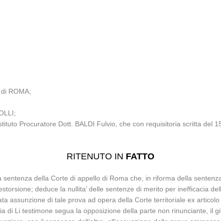
 di ROMA;
IOLLI;
ostituto Procuratore Dott. BALDI Fulvio, che con requisitoria scritta de
RITENUTO IN
FATTO
sentenza della Corte di appello di Roma che, in riforma della sentenza de
 estorsione; deduce la nullita’ delle sentenze di merito per inefficacia de
a assunzione di tale prova ad opera della Corte territoriale ex articolo
cia di Li testimone segua la opposizione della parte non rinunciante, il gi