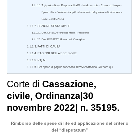
Tag/parola chiave: Responsabilità PA – Insidia stradale – Concorso di colpa –
Spese di lite – Sentenza di appello – Incremento del quantum – Liquidazione –
Criteri – DM 55/2014
SEZIONE SESTA CIVILE
Dott. CIRILLO Francesco Maria – Presidente
Dott. ROSSETTI Marco – rel. Consigliere
FATTI DI CAUSA
RAGIONI DELLA DECISIONE
P.Q.M.
Per aprire la pagina facebook @avvrenatodisa Cliccare qui
Corte di
Cassazione
,
civile
, Ordinanza|30
novembre 2022| n. 35195.
Rimborso delle spese di lite ed applicazione del criterio
del “disputatum”